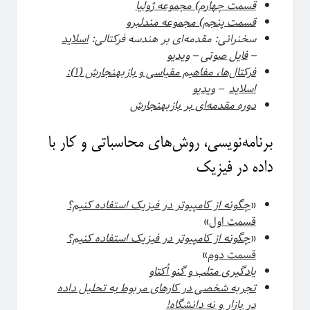
قسمت چهارم) مجموعه ژولیا
معرفی کتاب
قسمت پنجم) مجموعه مندلبرو
مکانیک آماری
سخنرانی: مقدمه‌ای بر هندسه فرکتالی:
اسلاید
نجوم
–
فایل صوتی
–
ویدیو
هوش مصنوعی
فرکتال‌ها، مفاهیم مقیاسی و بازبهنجارش (۱):
چندرسانه
اسلاید
–
ویدیو
کرونا
دوره مقدمه‌ای بر بازبهنجارش
کوانتوم
کیهان شناسی
برنامه‌نویسی، روش‌های محاسباتی و کار با
داده در فیزیک
اطلاعات
«
چگونه‌ از كامپيوتر در فيزيک‌ استفاده‌ كنيم؟
ورود
قسمت اول
»
خوراک ورودی‌ها
«
چگونه‌ از كامپيوتر در فيزيک‌ استفاده‌ كنيم؟
خوراک دیدگاه‌ها
قسمت دوم
»
وردپرس
یادگیری متلب و گنو اُکتاو
تجربه شخصی در کارهای مربوط به تحلیل داده
در بازار و نه دانشگاه!