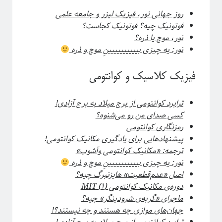
روز جهانی نور، فیزیک لیزر و جامعه علمی
فوتونیک چیه؟ فوتونیک کجاست؟
نور، موج یا ذره؟
نور: یه چیزی بیییییییییینِ موج و ذره
فیزیک کلاسیک و کوانتومی
ترابرد کوانتومی از برج میلاد به برج آزادی!
کسی صدای من رو می‌شنوه؟
رمزنگاری کوانتومی
پیشنهاد‌هایی برای یادگیری مکانیک کوانتومی!
ترجمه: «مکانیک کوانتومی وآشوب»
نور: یه چیزی بیییییییییینِ موج و ذره
اصل «عدم‌قطعیت» هایزنبرگ چیه؟
دوره‌ی مکانیک کوانتومی (۱) MIT
ماجرای «گربه‌ی شرودینگر» چیه؟
جهان‌های موازی چه هستند و چه نیستند؟!