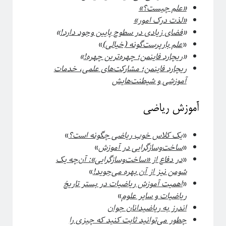
«علم چیست؟»
«لذت درک امور»
«
فضای زیادی در سطوح پایین وجود دارد!
»
«
علم بارپرست‌گونه (خیالی)
»
«
ریچارد فاینمن؛ چهره‌ترین چهره!
»
ریچارد فاینمن؛ مشارکت‌های علمی، خدمات
آموزشی و شیطنت‌هایش
آموزش ریاضی
دوره «مقدمه‌ای بر بازبهنجارش»
«
یک کلاس خوب ریاضی چگونه است؟
»
«
ساخت‌و‌سازگرایی در آموزش
»
«
در دفاع از «ساخت‌وسازگرایی»: آن‌چه یک
شومن نیز از آن بهره می‌جوید!
»
«
اهمیت آموزش ریاضیات در بستر تاریخ
ریاضیات و سایر علوم
»
اندرز به ریاضیدانان جوان
چطور می‌توانید ثابت کنید که چیزی را