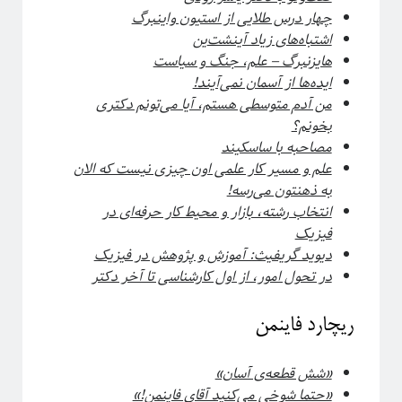
پشت‌پرده نجوم
چهار درس طلایی از استیون واینبرگ
اشتباه‌های زیاد آینشت
ین
هایزنبرگ – علم، جنگ و سیاست
ایده‌ها از آسمان نمی‌آیند!
من آدم متوسطی هستم، آیا می‌تونم دکتری
بخونم؟
مصاحبه با ساسکیند
علم و مسیر کار علمی اون چیزی نیست که الان
به ذهنتون می‌رسه!
انتخاب رشته، بازار و محیط کار حرفه‌ای در
فیزیک
دیوید گریفیث: آموزش و پژوهش در فیزیک
#شرح_پیچیدگی
در تحول امور، از اول کارشناسی تا آخر دکتر
ریچارد فاینمن
«شش قطعه‌ی آسان»
«حتما شوخی می‌کنید آقای فاینمن!»