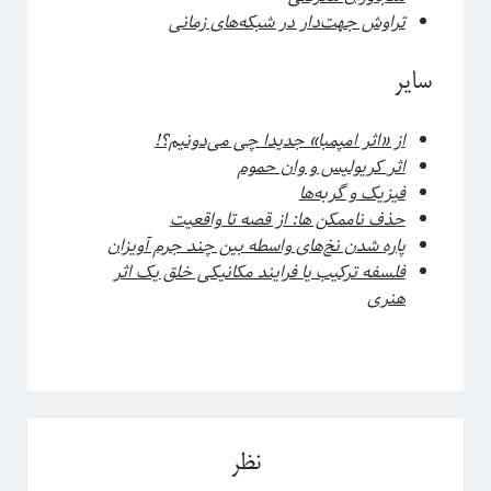
تراوش جهت‌دار در شبکه‌های زمانی
سایر
از «اثر امپمبا» جدیدا چی می‌دونیم؟!
اثر
کریولیس و وان حموم
فیزیک و گربه‌ها
ﺣﺬﻑ ﻧﺎﻣﻤﮑﻦ ﻫﺎ: ﺍز قصه ﺗﺎ ﻭﺍﻗﻌﯿﺖ
پاره شدن نخ‌های واسطه بین چند جرم آویزان
فلسفه ترکیب یا فرایند مکانیکی خلق یک اثر
هنری
نظر