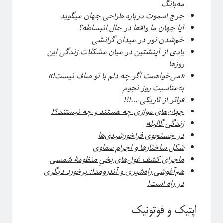
مه‌بانگ
جرج اسموت درباره طراحی جهان میگوید
آیا جهان ما واقعا در حال انبساطه؟
خم‌شدن نور در میدان گرانشی
یادی از آینشتین در میان مشکلات زندگی این‌
روزها
«می‌خواهمت اگر چه دلم با تو صاف نیست!»
به‌مناسبت روز نجوم
فراتر از تاریکی …!!!
جهان‌های موازی چه هستند و چه نیستند؟!
زندگی گالیله
در جستجوی فراخورشیدی‌ها
شکل ساختارها و اجرام سماوی
ماجرای کشف غول‌های یخیِ منظومۀ شمسی
هم‌آغوشی راه‌شیری و آندرومدا:‌ برخورد دیگری
در راه است!
اپتیک و فوتونیک