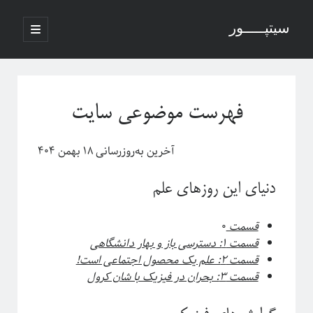
سیتپـــــور
باز
کردن
نوار
فهرست
اصلی
جستجو
کناری
فهرست موضوعی سایت
آخرین به‌روزرسانی ۱۸ بهمن ۴۰۴
نوشته‌های تازه
منظور از پدیدارگی در سیستم‌های پیچیده چیست؟
دنیای این روزهای علم
درباره سامانه‌های پیچیده
منظور ما از پدیدارگی یا امرجنس در سیستم‌های پیچیده چیه؟
قسمت
۰
فلسفه ترکیب یا فرایند مکانیکی خلق یک اثر هنری
قسمت ۱: دسترسی باز و بهار دانشگاهی
پاره شدن نخ‌های واسطه بین چند جرم آویزان
قسمت ۲: علم یک محصول اجتماعی است!
قسمت ۳: بحران در فیزیک با شان کرول
آخرین دیدگاه‌ها