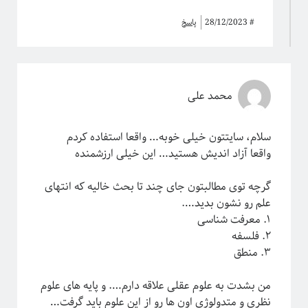
#
28/12/2023
پاسخ
محمد علی
سلام، سایتتون خیلی خوبه… واقعا استفاده کردم
واقعا آزاد اندیش هستید… این خیلی ارزشمنده
گرچه توی مطالبتون جای چند تا بحث خالیه که انتهای
علم رو نشون بدید….
۱. معرفت شناسی
۲. فلسفه
۳. منطق
من بشدت به علوم عقلی علاقه دارم…. و پایه های علوم
نظری و متدولوژی اون ها رو از این علوم باید گرفت…