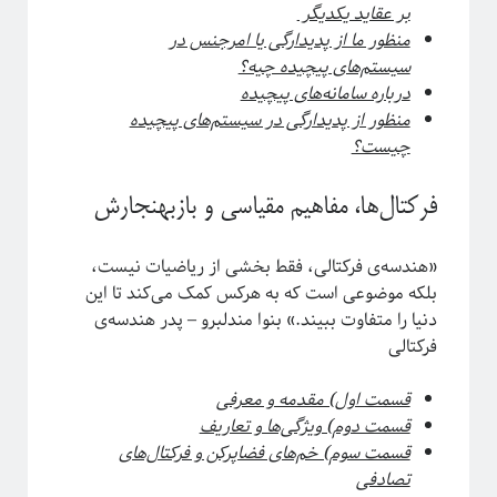
بر عقاید یکدیگر
ریاضی
منظور ما از پدیدارگی یا امرجنس در
زندگی علمی
سیستم‌های پیچیده چیه؟
سایر
درباره سامانه‌های پیچیده
سخن اندیشمندان
منظور از پدیدارگی در سیستم‌های پیچیده
سیستم‌های پیچیده
چیست؟
سینما
شبه علم
شبکه‌های پیچیده
فرکتال‌ها، مفاهیم مقیاسی و بازبهنجارش
طنز
علوم اعصاب
«هندسه‌ی فرکتالی، فقط بخشی از ریاضیات نیست،
فلسفه علم
بلکه موضوعی است که به هرکس کمک می‌کند تا این
فوتونیک
دنیا را متفاوت ببیند.» بنوا مندلبرو – پدر هندسه‌ی
فیزیک
فرکتالی
فیزیک اتمی-مولکولی
فیزیک بنیادی
قسمت اول) مقدمه و معرفی
فیزیک زیستی
قسمت دوم) ویژگی‌ها و تعاریف
فیزیک هسته‌ای
قسمت سوم) خم‌های فضاپرکن و فرکتال‌های
فیزیکدانان ایرانی
تصادفی
ماده چگال