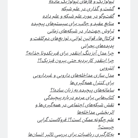
تپولوژیک و فازهای تپولوژیک ماده»
گشت و گذاری در علم شبکه
گفت‌وگو در مورد علم شبکه و علم داده
دسته‌ها
منابع مفید و جالب برای سیستم‌های پیچیده
تراوش جهت‌دار در شبکه‌های زمانی
آموزش ریاضی
فرکتال‌ها، قوانین توانی، توزیع‌های دم‌کلفت و
آموزشی
پدیده‌های بحرانی
اخبار
چرا مدل آیزینگ اینقدر برای فیریکدونا جذابه؟
اختر فیزیک
چرا اینقدر کاربردیه حتی بیرون فیزیک؟!
اسرار کوانتومی
انتروپی
اهداف سیتپور
مدل سازی مداخله‌های دارویی و غیردارویی
برنامه‌نویسی و کار با داده
برای کنترل همه‌گیری‌ها
تاریخ علم
سامانه‌های پیچیده به زبان ساده!؟
تصاویر
کتاب‌هایی برای مردم درباره پیچیدگی
جامعه علمی
نقش شبکه‌های اجتماعی در همه‌گیری‌ها و
خرافات
اثربخشی مداخله‌ها
درباره دانشمندان
علم چگونه ممکن است؟! فروکاست گرایی
دوره دکتری
چیست؟
رادیوفیزیک
به‌کارگیری ریاضیات برای بررسی تاثیر انسان‌ها
روایتگری در علم