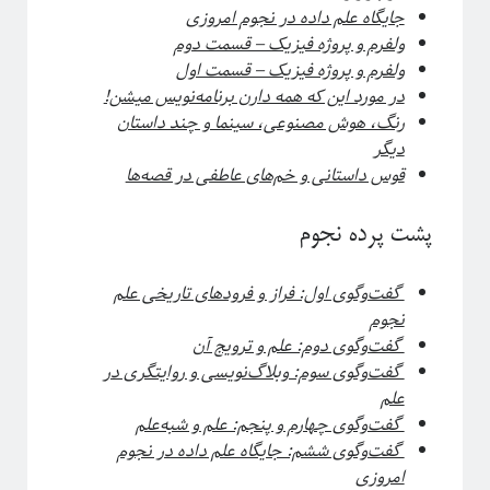
جایگاه علم داده در نجوم امروزی
ولفرم و پروژه فیزیک – قسمت دوم
ولفرم و پروژه فیزیک – قسمت اول
در مورد این که همه دارن برنامه‌‌نویس میشن!
رنگ، هوش مصنوعی، سینما و چند داستان
دیگر
قوس داستانی و خم‌های عاطفی در قصه‌ها
This work is licensed under a
Creative Commons Attribution-
.
NonCommercial-ShareAlike 4.0 International License
پشت پرده نجوم
گفت‌و‌گوی اول: فراز و فرودهای تاریخی علم
نجوم
گفت‌و‌گوی دوم: علم و ترویج آن
گفت‌و‌گوی سوم: وبلاگ‌نویسی و روایتگری در
علم
گفت‌و‌گوی چهارم و پنجم: علم و شبه‌علم
گفت‌و‌گوی ششم: جایگاه علم داده در نجوم
امروزی