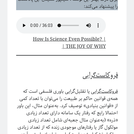
فریبا
در
انتگرال لبگ
را پیشنهاد می‌کند:
فاطمه
در
چهارسال فیزیک!
م. ع.
در
چهارسال فیزیک!
عباس ریزی
در
چهارسال فیزیک!
م. ع.
در
چهارسال فیزیک!
How Is Science Even Possible? |
THE JOY OF WHY |
پر بازدیدترین نوشته‌ها
«روایتگری در علم»
چهارسال فیزیک!
فروکاست‌گرایی
پرسش‌های یک دانشجوی فیزیک!
لیسانس فیزیک با بیژامه!
فروکاست‌گرایی
یا تقلیل‌گرایی باوری فلسفی است که
جزر و مد چه جوری کار می‌کنه؟!
همه‌ی قوانین حاکم بر طبیعت را می‌توان با تعداد کمی
حکایت «سیستم‌های پیچیده» چیست؟!
از «قوانین بنیادی» توصیف کرد. به‌عنوان مثال، این باور
سیستم‌های پیچیده: «ماهیت و ویژگی‌»
احتمالا رایج که رفتار یک سامانه دارای تعداد زیادی
یادگیری «سیستم‌های پیچیده» رو از کجا و چه‌طور آغاز کنیم؟!
«ذره» (به‌عنوان مثال جعبه‌ای شامل تعداد زیادی
پیشنهادهایی برای دانشجویان تحصیلات تکمیلی، به‌ویژه برای سیستم‌های پیچیده
مولکول گاز یا رفتارهای موجودی زنده که از تعداد زیادی
آموزش آنلاین چه چیزی برای ما دارد؟!