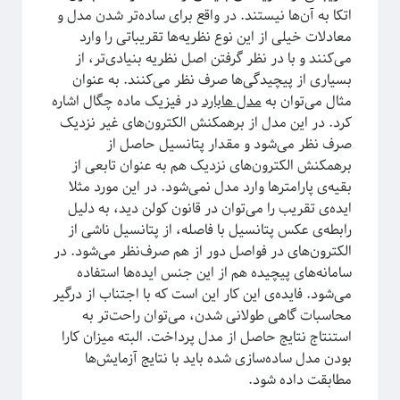
ترویج علم
اتکا به آن‌ها نیستند. در واقع برای ساده‌تر شدن مدل و
تحصیلات تکمیلی
معادلات خیلی از این نوع نظریه‌ها تقریباتی را وارد
روایتگری در علم
درشت-دانه‌بندی
دکتری
می‌کنند و با در نظر گرفتن اصل نظریه بنیادی‌تر، از
سیستم‌های پیچیده
بسیاری از پیچیدگی‌ها صرف نظر می‌کنند. به عنوان
مثال می‌توان به
مدل هابارد
در فیزیک ماده چگال اشاره
شبکه‌های پیچیده
کرد. در این مدل از برهمکنش الکترون‌های غیر نزدیک
ظهور
ظهوریافتگی
صرف نظر می‌شود و مقدار پتانسیل حاصل از
فاینمن
علم شبکه
فرکتال
علم
برهمکنش الکترون‌های نزدیک هم به عنوان تابعی از
بقیه‌ی پارامترها وارد مدل نمی‌شود. در این مورد مثلا
فیزیک
فیزیک آماری
ماشین لرنینگ
ایده‌ی تقریب را می‌توان در قانون کولن دید، به دلیل
مکانیک کوانتومی
مکانیک آماری
مقیاس
رابطه‌ی عکس پتانسیل با فاصله، از پتانسیل ناشی از
نجوم
الکترون‌های در فواصل دور از هم صرف‌نظر می‌شود. در
نسبیت عام
نسبیت
نیوتون
سامانه‌های پیچیده هم از این جنس ایده‌ها استفاده
پایتون
پدیدارگی
همه‌گیری
می‌شود. فایده‌ی این کار این است که با اجتناب از درگیر
محاسبات گاهی طولانی شدن، می‌توان راحت‌تر به
پیچیدگی
کرونا
پدیده‌های بحرانی
استنتاج نتایج حاصل از مدل پرداخت. البته میزان کارا
کیهان شناسی
بودن مدل ساده‌سازی شده باید با نتایج آزمایش‌ها
کوانتوم
گالیله
کهکشان
مطابقت داده شود.
گذار فاز
یادگیری ماشین