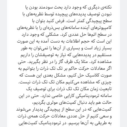
نکته‌ی دیگری که وجود دارد بحث سودمند بودن یا
نبودن توصیف پدیده‌های پیچیده توسط نظریه‌های با
دسته‌ها
سطح پیچیدگی کمتر است. فرض کنید بتوان با
کامپیوترهای آینده سامانه‌های بس‌ذره‌ای را با نظریه‌های
آموزش ریاضی
در سطح اتم‌ها حل عددی کرد. مشکلی که وجود دارد
آموزشی
این است که حجم اطلاعات به دست آمده به این صورت
اخبار
بسیار زیاد است و بسیاری از آن‌ها را نمی‌توان به طور
اختر فیزیک
مستقیم در پدیده‌هایی که نیاز به توصیفشان را داریم
اسرار کوانتومی
مشاهده کرد. مثلا یک ظرف گاز را در نظر بگیرید. حتی
اهداف سیتپور
اگر معادلات حرکت حاکم بر تک تک ذرات را بتوانیم به
برنامه‌نویسی و کار با داده
صورت کلاسیک حل کنیم، مشکل بعدی این هست که
تاریخ علم
چیزی که مشاهده می‌کنیم مکان تک تک ذرات نیست.
تصاویر
تابعیت زمان مکان تک تک ذرات برای توصیف یک
جامعه علمی
سامانه ترمودینامیکی کارایی خاصی ندارد. حتی در این
خرافات
حالت هم باید دنبال کمیت‌های موثری بگردیم،
درباره دانشمندان
کمیت‌هایی که در این سطح از پیچیدگی پدیدار می‌شوند
دوره دکتری
و سعی کنیم از حل عددی معادلات حرکت همه‌ی ذرات
رادیوفیزیک
به طریقی به آن‌ها برسیم. در ترمودینامیک کمیت‌هایی
روایتگری در علم