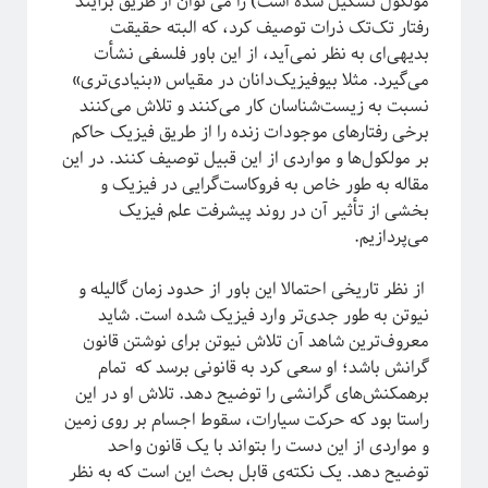
مولکول تشکیل شده‌ است) را می توان از طریق برآیند
مقدمه‌ای بر هندسه فرکتالی
رفتار تک‌تک ذرات توصیف کرد، که البته حقیقت
ریچارد فاینمن؛ چهره‌ترین چهره!
بدیهی‌ای به نظر نمی‌آید، از این باور فلسفی نشأت
معرفی کتاب و دوره برای دانشجویان سال اول علوم‌پایه و مهندسی
می‌گیرد. مثلا بیوفیزیک‌دانان در مقیاس «بنیادی‌تری»
فیزیک خوش‌مزه یا آشپزی ملوکولی
نسبت به زیست‌شناسان کار می‌کنند و تلاش می‌کنند
در رویارویی با علم و مسئله ترویج آن
برخی رفتارهای موجودات زنده را از طریق فیزیک حاکم
آیا باید دکتری بخونم؟!
بر مولکول‌ها و مواردی از این قبیل توصیف کنند. در این
تجربه شخصی در کارهای مربوط به تحلیل داده در بازار و نه دانشگاه!
مقاله به طور خاص به فروکاست‌گرایی در فیزیک و
کنکوری‌ها حواستان باشد جوگیر نشوید؛ در علم جایی برای جوگیرها نیست!
بخشی از تأثیر آن در روند پیشرفت علم فیزیک
می‌پردازیم.
روایتگری در علم
از نظر تاریخی احتمالا این باور از حدود زمان گالیله و
نیوتن به طور جدی‌تر وارد فیزیک شده ‌است. شاید
معروف‌ترین شاهد آن تلاش نیوتن برای نوشتن قانون
گرانش باشد؛ او سعی کرد به قانونی برسد که تمام
برهمکنش‌های گرانشی را توضیح دهد. تلاش او در این
راستا بود که حرکت سیارات، سقوط اجسام بر روی زمین
و مواردی از این دست را بتواند با یک قانون واحد
توضیح دهد. یک نکته‌ی قابل بحث این است که به نظر