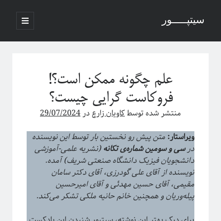
سیتپـــــور
باز
کردن
نوار
فهرست
اصلی
جستجو
کناری
علم چگونه ممکن است؟!
فروکاست گرایی چیست؟
منتشر شده توسط
کاویان زارع
در
29/07/2024
نوشته‌های تازه
منظور از پدیدارگی در سیستم‌های پیچیده چیست؟
ویراستار:
متن پیش رو نخستین بار توسط این نویسنده
درباره سامانه‌های پیچیده
در
سی‌ و سومین‌ شماره‌ی تکانه
(نشریه علمی-آموزشی
منظور ما از پدیدارگی یا امرجنس در سیستم‌های پیچیده چیه؟
دانشجویان فیزیک دانشگاه صنعتی شریف) آمده.
فلسفه ترکیب یا فرایند مکانیکی خلق یک اثر هنری
نویسنده از آقای علی گودرزی، آقای دکتر سامان
پاره شدن نخ‌های واسطه بین چند جرم آویزان
مقیمی، آقای حسین مهدئی و آقای امیرحسین
پیله‌وریان و همچنین خانم حانیه ملکی تشکر می‌کند.
آخرین دیدگاه‌ها
برای درک بهتر این نوشته، سیتپور شنیدن این پادکست