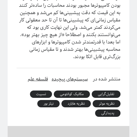
بودن کامپیوترها مجبور بودند محاسبات را ساده‌تر کنند
معرفی کتاب
به این قیمت که دقت پیشبینی‌ها کم می‌شد و همچنین
مکانیک آماری
مقیاس زمانی‌ای که پیشبینی‌ها تا آن تا حد معقولی کار
نجوم
می‌کردند کمتر می‌شد. ولی این نهایت کاری بود که
هوش مصنوعی
می‌توانستند بکنند و اصطلاحا «از هیچ چیز بهتر بود».
چندرسانه
اما بعدا با قدرتمندتر شدن کامپیوترها و ابزارهای
کرونا
محاسبه پیشبینی‌ها بهتر شدند و تا مقیاس زمانی
کوانتوم
بزرگ‌تری قابل اتکا بودند.
کیهان شناسی
منتشر شده در
سیستم‌های پیچیده
فلسفه علم
اطلاعات
ورود
تقلیل‌گرایی
مکانیک کوانتومی
نسبیت
خوراک ورودی‌ها
نظریه موثر
نظریه هابارد
نیلز بور
خوراک دیدگاه‌ها
وردپرس
پدیدارگی