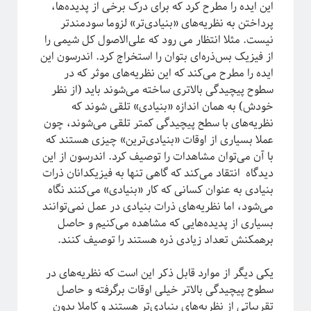
این ایده را مطرح کرد که برای درک برخی از پدیده‌ها،
پرداختن به نظریه‌های «بنیادی‌تر» لزوما سودمندتر
آیا فیزیک می‌تواند شبکه‌های اجتماعی را مدل‌سازی کند؟
نیست. مثلا انتظار می رود که علی‌الاصول کل شیمی را
از فیزیک بس‌ذره‌ای بتوان را استخراج کرد. اندرسون این
ایده را مطرح می‌کند که این نظریه‌های موثر که در
سطوح پیچیدگی بالاتری ساخته می‌شوند باید (از نظر
خودش) به همان اندازه «بنیادی» تلقی شوند که
نظریه‌های با سطح پیچیدگی کمتر تلقی می‌شوند، چون
عملا بسیاری از اوقات «بنیادی‌ترین» چیزی هستند که
با آن می‌توان مشاهدات را توصیف کرد. اندرسون از این
دیدگاه انتقاد می‌کند که گاهی تنها به فیزیکدانان ذرات
بنیادی به عنوان کسانی که کار «بنیادی» می‌کنند نگاه
می‌شود، اما نظریه‌های ذرات بنیادی در عمل نمی‌توانند
بسیاری از پدیده‌هایی که مشاهده می‌کنیم و حاصل
برچسب‌ها
برهمکنش تعداد زیادی ذره هستند را توصیف کنند.
آشوب
آمار
Emergence
آینشتین
یکی دیگر از موارد قابل ذکر این است که نظریه‌های در
اخترفیزیک
انتخاب رشته
انتروپی
سطوح پیچیدگی بالاتر خیلی اوقات برگرفته و حاصل
بازبهنجارش
برآمدگی
انرژی تاریک
تقریباتی از نظریه‌های بنیادی‌تر هستند و کاملا بدون