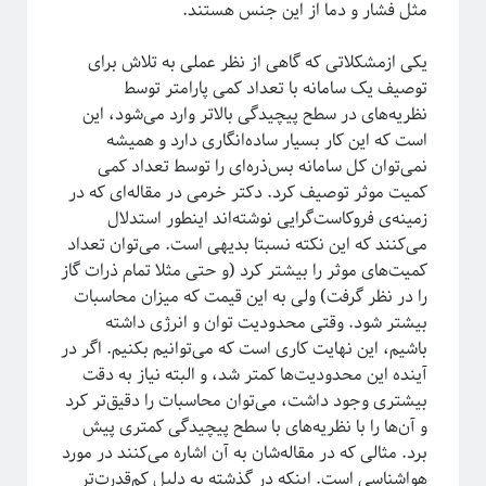
مثل فشار و دما از این جنس هستند.
ریاضی
زندگی علمی
یکی ازمشکلاتی که گاهی از نظر عملی به تلاش برای
سایر
توصیف یک سامانه با تعداد کمی پارامتر توسط
سخن اندیشمندان
نظریه‌های در سطح پیچیدگی بالاتر وارد می‌شود، این
سیستم‌های پیچیده
است که این کار بسیار ساده‌انگاری دارد و همیشه
سینما
نمی‌توان کل سامانه بس‌ذره‌ای را توسط تعداد کمی
شبه علم
کمیت موثر توصیف کرد. دکتر خرمی در مقاله‌ای که در
شبکه‌های پیچیده
زمینه‌ی فروکاست‌گرایی نوشته‌اند اینطور استدلال
طنز
می‌کنند که این نکته نسبتا بدیهی‌ است. می‌توان تعداد
علوم اعصاب
کمیت‌های موثر را بیشتر کرد (و حتی مثلا تمام ذرات گاز
فلسفه علم
را در نظر گرفت) ولی به این قیمت که میزان محاسبات
فوتونیک
بیشتر شود. وقتی محدودیت توان و انرژی داشته
فیزیک
باشیم، این نهایت کاری است که می‌توانیم بکنیم. اگر در
فیزیک اتمی-مولکولی
آینده این محدودیت‌ها کمتر شد، و البته نیاز به دقت
فیزیک بنیادی
بیشتری وجود داشت، می‌توان محاسبات را دقیق‌تر کرد
فیزیک زیستی
و آن‌ها را با نظریه‌های با سطح پیچیدگی کمتری پیش
فیزیک هسته‌ای
برد. مثالی که در مقاله‌شان به آن اشاره می‌کنند در مورد
فیزیکدانان ایرانی
هواشناسی است. اینکه در گذشته به دلیل کم‌قدرت‌تر
ماده چگال