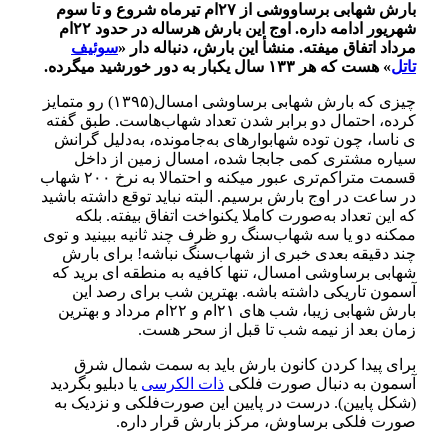
بارش شهابی برساووشی از ۲۷ام تیرماه شروع و تا سوم
شهریور ادامه داره
.
اوج این بارش هرساله در حدود ۲۲ام
مرداد اتفاق میفته
.
منشأ این بارش، دنباله دار
«
سوئیف
تاتل
»
هست که هر ۱۳۳ سال یکبار به دور خورشید میگرده
.
چیزی که بارش شهابی برساوشی امسال(۱۳۹۵) رو متمایز
کرده، احتمال دو برابر شدن تعداد شهاب‌هاست
.
طبق گفته
ی ناسا، چون توده شهابوارهای به‌جامونده، به‌دلیل گرانش
سیاره مشتری کمی جابجا شده، امسال زمین از داخل
قسمت متراکم‌تری عبور میکنه و احتمالا به نرخ ۲۰۰ شهاب
در ساعت در اوج بارش برسیم
.
البته نباید توقع داشته باشید
که این تعداد به‌صورت کاملا یکنواخت اتفاق بیفته
.
بلکه
ممکنه دو یا سه شهاب‌سنگ رو ظرف چند ثانیه ببینید و توی
چند دقیقه بعدی خبری از شهاب‌سنگ نباشه
!
برای بارش
شهابی برساوشی امسال، تنها کافیه به منطقه ای برید که
آسمون تاریکی داشته باشه
.
بهترین شب برای رصد این
بارش شهابی زیبا، شب های ۲۱ام و ۲۲ام مرداد و بهترین
زمان بعد از نیمه شب تا قبل از سحر هست
.
برای پیدا کردن کانون بارش باید به سمت شمال شرق
آسمون به دنبال صورت فلکی
ذات الکرسی
یا دبلیو
بگردید
(شکل پایین).
درست در پایین این صورت‌فلکی و نزدیک به
صورت فلکی برساوش، مرکز بارش قرار داره
.