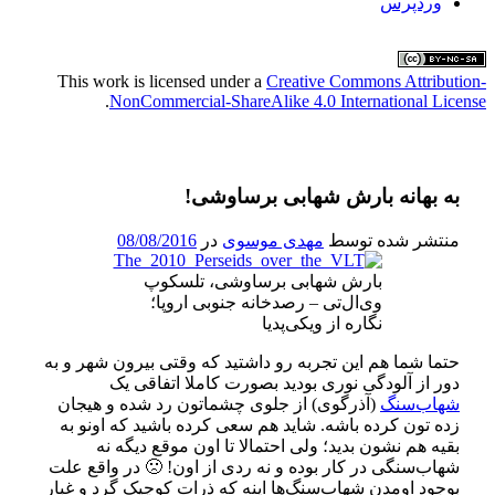
وردپرس
This work is licensed under a
Creative Commons Attribution-
.
NonCommercial-ShareAlike 4.0 International License
به بهانه بارش شهابی برساوشی!
منتشر شده توسط
مهدی موسوی
در
08/08/2016
بارش شهابی برساوشی، تلسکوپ
وی‌ال‌تی – رصدخانه جنوبی اروپا؛
نگاره از ویکی‌پدیا
حتما شما هم این تجربه رو داشتید که وقتی بیرون شهر و به
دور از آلودگی نوری بودید بصورت کاملا اتفاقی یک
شهاب‌سنگ
(آذرگوی) از جلوی چشماتون رد شده و هیجان
زده تون کرده باشه
.
شاید هم سعی کرده باشید که اونو به
بقیه هم نشون بدید؛ ولی احتمالا تا اون موقع دیگه نه
شهاب‌سنگی در کار بوده و نه ردی از اون
! 🙁
در واقع علت
بوجود اومدن شهاب‌سنگ‌ها اینه که ذرات کوچیک گرد و غبار