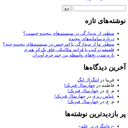
نوار
جستجو
کناری
نوشته‌های تازه
منظور از پدیدارگی در سیستم‌های پیچیده چیست؟
درباره سامانه‌های پیچیده
منظور ما از پدیدارگی یا امرجنس در سیستم‌های پیچیده چیه؟
فلسفه ترکیب یا فرایند مکانیکی خلق یک اثر هنری
پاره شدن نخ‌های واسطه بین چند جرم آویزان
آخرین دیدگاه‌ها
فریبا
در
انتگرال لبگ
فاطمه
در
چهارسال فیزیک!
م. ع.
در
چهارسال فیزیک!
عباس ریزی
در
چهارسال فیزیک!
م. ع.
در
چهارسال فیزیک!
پر بازدیدترین نوشته‌ها
«روایتگری در علم»