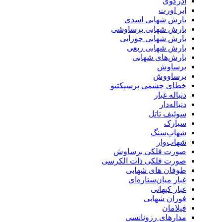
آذرگوی
ابر اورت
بارش شهابی اسدی
بارش شهابی برساوشی
بارش شهابی جوزایی
بارش شهابی ربعی
بارش‌های شهابی
برساوش
برساووش
خطای چشمی پرسپکتیو
دنباله غبار
دنباله‌دار
سوئیف تاتل
سیارک‌
شهاب‌سنگ
شهاب‌و‌ار
صورت فلکی برساوش
صورت فلکی ذات الکرسی
طوفان های شهابی
غبار میان‌ستاره‌ای
غبار کیهانی
فوران شهابی
فیلامان
مدارهای رزونانسی