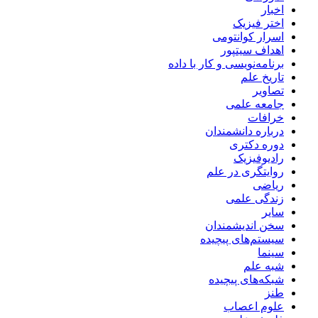
اخبار
اختر فیزیک
اسرار کوانتومی
اهداف سیتپور
برنامه‌نویسی و کار با داده
تاریخ علم
تصاویر
جامعه علمی
خرافات
درباره دانشمندان
دوره دکتری
رادیوفیزیک
روایتگری در علم
ریاضی
زندگی علمی
سایر
سخن اندیشمندان
سیستم‌های پیچیده
سینما
شبه علم
شبکه‌های پیچیده
طنز
علوم اعصاب