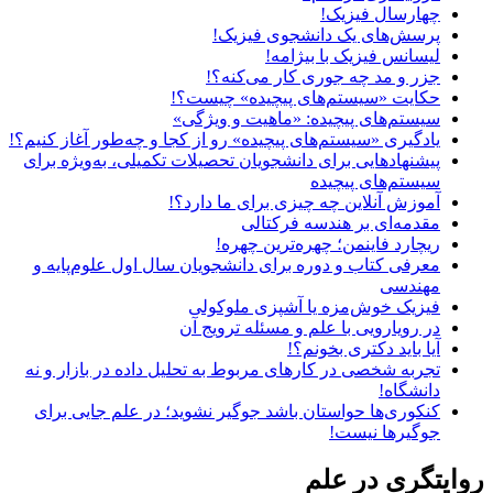
چهارسال فیزیک!
پرسش‌های یک دانشجوی فیزیک!
لیسانس فیزیک با بیژامه!
جزر و مد چه جوری کار می‌کنه؟!
حکایت «سیستم‌های پیچیده» چیست؟!
سیستم‌های پیچیده: «ماهیت و ویژگی‌»
یادگیری «سیستم‌های پیچیده» رو از کجا و چه‌طور آغاز کنیم؟!
پیشنهادهایی برای دانشجویان تحصیلات تکمیلی، به‌ویژه برای
سیستم‌های پیچیده
آموزش آنلاین چه چیزی برای ما دارد؟!
مقدمه‌ای بر هندسه فرکتالی
ریچارد فاینمن؛ چهره‌ترین چهره!
معرفی کتاب و دوره برای دانشجویان سال اول علوم‌پایه و
مهندسی
فیزیک خوش‌مزه یا آشپزی ملوکولی
در رویارویی با علم و مسئله ترویج آن
آیا باید دکتری بخونم؟!
تجربه شخصی در کارهای مربوط به تحلیل داده در بازار و نه
دانشگاه!
کنکوری‌ها حواستان باشد جوگیر نشوید؛ در علم جایی برای
جوگیرها نیست!
روایتگری در علم