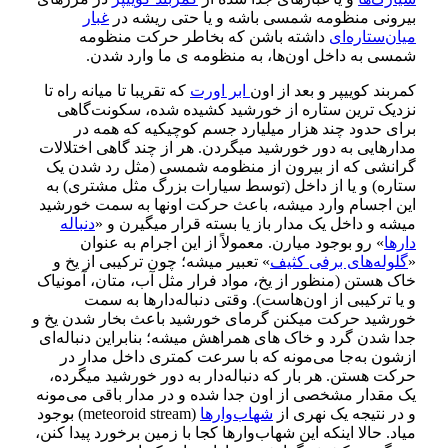
بیرونی منظومه شمسی باشه و یا حتی ریشه در
غبار
میان‌ستاره‌ای
داشته باشن که بخاطر حرکت منظومه
شمسی به داخل اون‌ها، به منظومه ی ما وارد شدن
.
کمربند کوییپر و بعد از اون
ابر اورت
که تقریبا تا میانه راه تا
نزدیک ترین ستاره از خورشید کشیده شده، سکونت‌گاهی
برای حدود چند هزار میلیارد جسم کوچیکیه که همه در
مدارهایی به دور خورشید میگردن
.
هر از چند گاهی اختلالات
گرانشی که از بیرون از منظومه شمسی
(
مثل رد شدن یک
ستاره
)
و یا از داخل
(
توسط سیارات بزرگ مثل مشتری
)
به
این اجسام وارد میشه، باعث حرکت اونها به سمت خورشید
میشه و داخل یک مدار باز یا بسته قرار میگیرن و
«
دنباله
دارها
»
رو بوجود میارن
.
معمولاً از این اجرام به عنوان
«
گلوله‌های برفی کثیف
»
تعبیر میشه؛ چون ترکیبی از یخ و
خاک هستن
(
منظور از یخ، مواد فرار مثل آب، متان، آمونیاک
و یا ترکیبی از اون‌هاست
).
وقتی دنباله‌دارها به سمت
خورشید حرکت میکنن گرمای خورشید باعث بخار شدن یخ و
جدا شدن گرد و خاک های همراهش میشه؛ بنابراین دنباله‌ای
ازشون به‌جا می‌مونه که با سرعت کمتری داخل مدار در
حرکت هستن
.
هر بار که دنباله‌دار به دور خورشید میگرده،
یک مقدار مشخصی از اون جدا شده و در مدار باقی می‌مونه
و در نتیجه یک نهری از
شهاب‌و‌ارها
(meteoroid stream)
بوجود
میاد
.
حالا اینکه این شهاب‌وارها کجا با زمین برخورد پیدا کنن،