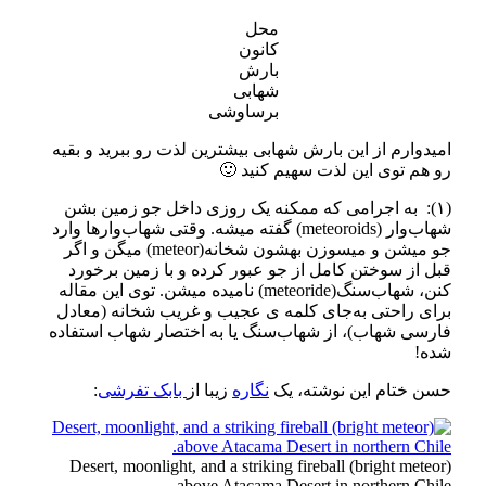
محل
کانون
بارش
شهابی
برساوشی
امیدوارم از این بارش شهابی بیشترین لذت رو ببرید و بقیه
رو هم توی این لذت سهیم کنید
🙂
(۱):
به اجرامی که ممکنه یک روزی داخل جو زمین بشن
شهاب‌وار
(meteoroids)
گفته میشه
.
وقتی شهاب‌وارها وارد
جو میشن و میسوزن بهشون شخانه
(meteor)
میگن و اگر
قبل از سوختن کامل از جو عبور کرده و با زمین برخورد
کنن، شهاب‌سنگ
(meteoride)
نامیده میشن
.
توی این مقاله
برای راحتی به‌جای کلمه ی عجیب و غریب شخانه (معادل
فارسی شهاب)، از شهاب‌سنگ یا به اختصار شهاب استفاده
شده!
حسن ختام این نوشته، یک
نگاره
زیبا از
بابک تفرشی
:
Desert, moonlight, and a striking fireball (bright meteor)
above Atacama Desert in northern Chile.