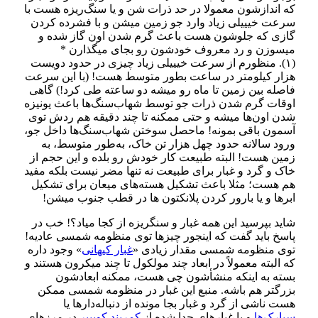
که اندازشون معمولا در حد ذرات شن و یا سنگ‌ریزه هست با
سرعت خیییلی زیاد وارد جو زمین میشن و با فشرده کردن
گازی که جلوشون هست باعث گرم شدن اون گاز شده و
میسوزن و رد معروف خودشون رو بجای میگذارن *
(۱)
.
منظورم از سرعت خیییلی زیاد چیزی در حدود دویست
هزار کیلومتر در ساعت بطور متوسط هست
! (
با این سرعت
فاصله بین زمین تا ماه رو میشه دو ساعته طی کرد
!)
گاهی
اوقات گرم شدن ذرات جو توسط شهاب‌سنگ‌ها باعث یونیزه
شدن اون‌ها میشه و حتی ممکنه تا چند دقیقه هم ردش توی
آسمون باقی بمونه
!
ما‌حصل سوختن شهاب‌سنگ‌ها داخل جو،
ورود سالانه حدود چهل هزار تن خاک، به‌طور متوسط، به
زمین هست
!
البته طبیعت کار خودش رو بلده و این حجم از
خاک و گرد و غبار برای طبیعت نه تنها مضر نیست بلکه مفید
هم هست؛ مثلا باعث تشکیل هسته‌های میعان برای تشکیل
ابرها و یا بارور کردن ‌پلانکتون ها در قطب جنوب میشن
!
شاید بپرسید این همه غبار و سنگریزه از کجا میاد؟
!
خب در
پاسخ باید گفت که اینجور چیزها توی منظومه شمسی عادیه
!
توی منظومه شمسی مقدار زیادی
«
غبار کیهانی
»
وجود داره
که البته معمولاً در ابعاد چند مولکول تا چند میکرون هستند و
بسته به اینکه منشأشون چی هست، ممکنه ابعادشون
بزرگتر هم باشه. منبع این غبار در منظومه شمسی ممکن
هست ناشی از گرد و غبار بجا مونده از دنباله‌دارها یا
سیارک‌ها
و یا غبارهای جدا شده از
کمربند کوییپر
در مرزهای