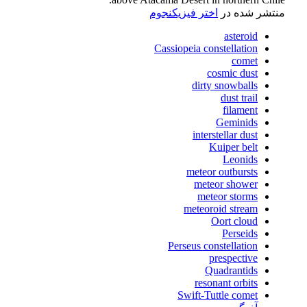
منتشر شده در
اختر فیزیک
نجوم
asteroid
Cassiopeia constellation
comet
cosmic dust
dirty snowballs
dust trail
filament
Geminids
interstellar dust
Kuiper belt
Leonids
meteor outbursts
meteor shower
meteor storms
meteoroid stream
Oort cloud
Perseids
Perseus constellation
prespective
Quadrantids
resonant orbits
Swift-Tuttle comet