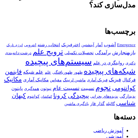
مدل‌سازی کند؟
برچسب‌ها
آشوب
آمار
اخترفیزیک
انتخاب رشته
Emergence
آینشتین
انتروپی
انرژی تاریک
ترویج علم
بازبهنجارش
برآمدگی
تحصیلات تکمیلی
درشت-دانه‌بندی
سیستم‌های پیچیده
روایتگری در علم
دکتری
شبکه‌های پیچیده
فاینمن
علم شبکه
ظهور
ظهوریافتگی
علم
مکانیک
فیزیک
فرکتال
مکانیک آماری
فیزیک آماری
ماشین لرنینگ
مقیاس
نجوم
کوانتومی
نسبیت عام
نسبیت
پایتون
نیوتون
همه‌گیری
پیچیدگی
کرونا
کیهان
پدیدارگی
پدیده‌های بحرانی
کوانتوم
کهکشان
شناسی
گذار فاز
گالیله
یادگیری ماشین
دسته‌ها
آموزش ریاضی
آموزشی