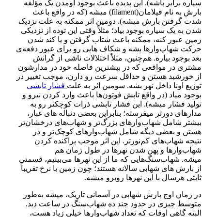
سیاره برابر باشه
).
این پدیده باعث بوجود اومدن یک مؤلفه
بارش به نام فیلامان
(filament)
میشه
(
که در واقع باعث
شدت گرفتن بارش میشه
).
دومین اثر ممکنه به علت نزدیک
شدن به یک سیاره بوجود بیاد
؛
مثلاً وقتی این توده از نزدیکی
زمین عبور کنه، ممکنه باعث شتاب گرفتن و یا کند شدن
حرکت شهاب‌وارها بشه و شکاف هایی رو برای عبور دفعه‌ی
بعد بوجود بیاره
.
هم‌چنین، مثلاً اختلالات ناشی از گرانش
مشتری در مواقعی که در بیشترین فاصله خود در مدارشون
از خورشید هستن و حداقل سرعت رو دارن، موجب تغییر در
توزیع اونا داخل نهر بشه
.
سومین اثر به علت
فشار تابشی
بوجود میاد
(
در واقع تابش فوتون‌ها باعث وارد کردن نیرو و
تولید فشار میشه
).
این فشار تابشی ذرات کوچکتر رو به
مدارهای دورتر میفرسته؛ بنابراین بعضی دنباله های غبار،
بیشتر شامل شهاب‌وارهای بزرگ‌تر و شهاب‌های درخشان‌تر
هستن و بعضی دیگه شامل شهاب‌وارهای کوچک‌تر و در
نتیجه شهاب‌های کم‌نورتر
.
این اثر موجب پراکنده کردن
شهاب‌وارها و پهن شدن نهرها در طول زمان هم
میشه
.
شهاب‌سنگ‌هایی که ما از این نهرها می‌بینیم، قسمتی
از بارش های شهابی سالانه هستند؛ چون زمین با نرخ تقریباً
ثابتی هرسال با این نهرها روبرو میشه
.
در زمان اوج بارش شهابی در آسمانی تاریک، میشه به‌طور
متوسط چیزی در حدود چند ده شهاب‌سنگ در ساعت دید
.
البته گاهی اوقات که تعداد شهاب‌وارها خیلی زیاد هست،