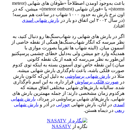
باعث به‌وجود اومدن اصطلاحاً
«
طوفان های شهابی (meteor
storms)»
یا «فوران شهابی (meteor outburst
)»
میشن، که در
اون نرخ بارش به حدود ۱۰۰۰ شهاب در ساعت هم میرسه
!
(
در سال ۲۰۰۲ این اتفاق دو بار در
بارش شهابی اسدی
افتاد
).
اگر در بارش های شهابی رد شهاب‌سنگ‌ها رو دنبال کنید، به
نظر میرسه که انگار شهاب‌سنگ‌ها همگی از نقطه خاصی از
آسمون میان
. (
البته شهاب ها تقریباً بصورت موازی با
همدیگه وارد جو میشن ولی به‌دلیل خطای چشمی پرسپکتیو
این‌طور به نظر می‌رسه که همه از یک نقطه کانونی
میان
.)
این نقطه خاص توی آسمون بسته به اینکه توی کدوم
صورت فلکی باشه، باعث نام‌گذاری بارش شهابی میشه
.
مثلا در
بارش شهابی برساوشی
به دلیل این‌که کانون بارش
در
صورت فلکی برساوش
قرار داره، به این اسم نام‌گذاری
شده
.
سالیانه بارش‌های شهابی مختلفی اتفاق میفته که
هرکدوم زمان مشخصی دارند
:
از جمله مهمترین بارش های
شهابی، بارش‌های شهابی برساوشی در مرداد،
بارش شهابی
اسدی
در آبان، بارش شهابی
جوزایی
در آذر و
بارش شهابی
ربعی
در دیماه هستن
.
نگاره از
NASATV