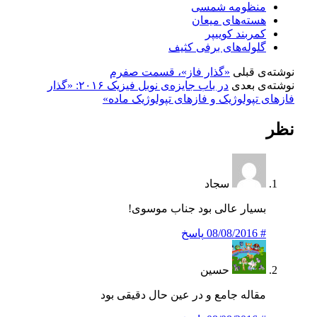
منظومه شمسی
هسته‌های میعان
کمربند کوییپر
گلوله‌های برفی کثیف
نوشته‌ی قبلی
«گذار فاز»، قسمت صفرم
نوشته‌ی بعدی
در باب جایزه‌ی نوبل فیزیک ۲۰۱۶: «گذار
فازهای تپولوژیک و فازهای تپولوژیک ماده»
نظر
سجاد
بسیار عالی بود جناب موسوی!
#
08/08/2016
پاسخ
حسین
مقاله جامع و در عین حال دقیقی بود