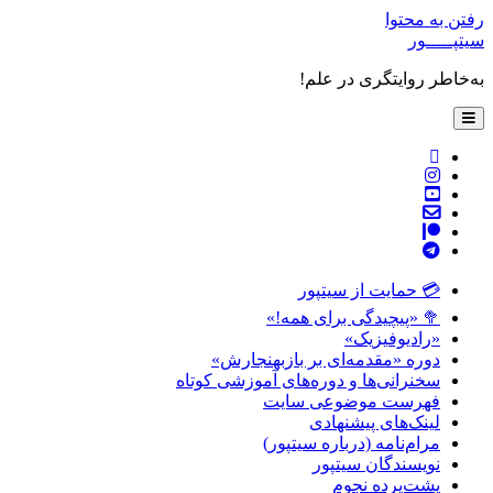
رفتن به محتوا
سیتپـــــور
به‌خاطر روایتگری در علم!
باز
کردن
فهرست
twitter
اصلی
instagram
youtube
پست
patreon
الکترونیکی
telegram
💳 حمایت از سیتپور
🥦 «پیچیدگی برای همه!»
«رادیوفیزیک»
دوره «مقدمه‌ای بر بازبهنجارش»
سخنرانی‌ها و دوره‌های آموزشی کوتاه
فهرست موضوعی سایت
لینک‌های پیشنهادی
مرام‌نامه (درباره سیتپور)
نویسندگان سیتپور
پشت‌پرده نجوم