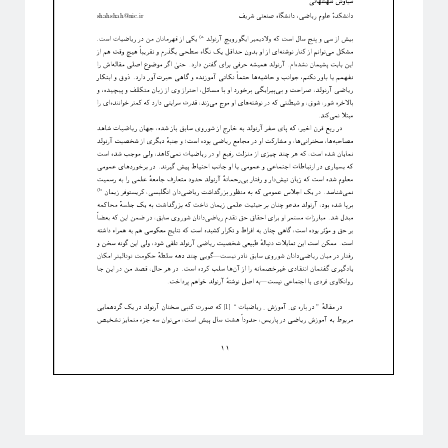
This work is licensed under a
Creative Commons Attribution-
.
NonCommercial-ShareAlike 4.0 International License