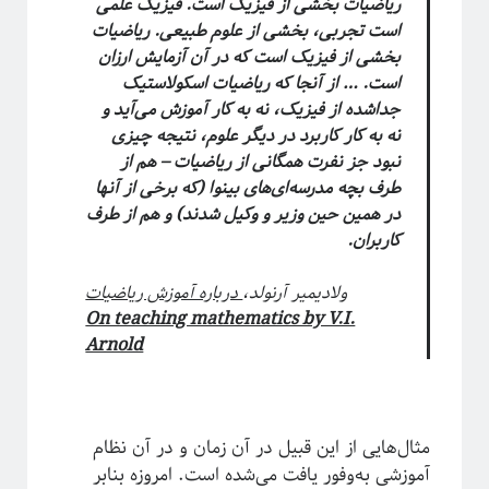
ریاضیات بخشی از فیزیک است. فیزیک علمی
است تجربی، بخشی از علوم طبیعی. ریاضیات
بخشی از فیزیک است که در آن آزمایش ارزان
دسته‌ها
است. … از آنجا که ریاضیات اسکولاستیک
جداشده از فیزیک، نه به کار آموزش می‌آید و
آموزش ریاضی
نه به کار کاربرد در دیگر علوم، نتیجه چیزی
آموزشی
نبود جز نفرت همگانی از ریاضیات – هم از
اخبار
طرف بچه مدرسه‌ای‌های بینوا (که برخی از آنها
اختر فیزیک
در همین حین وزیر و وکیل شدند) و هم از طرف
اسرار کوانتومی
کاربران.
اهداف سیتپور
برنامه‌نویسی و کار با داده
ولادیمیر آرنولد،
درباره آموزش ریاضیات
تاریخ علم
On teaching mathematics by V.I.
تصاویر
Arnold
جامعه علمی
خرافات
درباره دانشمندان
دوره دکتری
مثال‌هایی از این قبیل در آن زمان و در آن نظام
رادیوفیزیک
آموزشی به‌وفور یافت می‌شده است. امروزه بنابر
روایتگری در علم