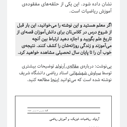
نشان داده شود. این یکی از حلقه‌های مفقوده‌ی
معرفی کتاب
آموزش ریاضیات است.
مکانیک آماری
نجوم
اگر معلم هستید و این نوشته را می‌خوانید، این بار قبل
هوش مصنوعی
از شروع درس در کلاس‌تان برای دانش‌آموزان قصه‌ای از
چندرسانه
تاریخ علم بگویید و اجازه دهید ارتباط بین آنچه
کرونا
می‌آموزند و زندگی روزانه‌شان را کشف کنند. نتیجه‌ی
کوانتوم
خوب آن را تا پایان سال تحصیلی مشاهده خواهید کرد.
کیهان شناسی
پی‌نوشت: درباره‌ی
مقاله‌ی آرنولد
توضیحات بیشتری
توسط
سیاوش شهشهانی
استاد ریاضی دانشگاه شریف
اطلاعات
نوشته شده است که می‌توانید
اینجا
مطالعه کنید.
ورود
خوراک ورودی‌ها
خوراک دیدگاه‌ها
وردپرس