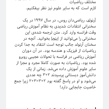
مختلف ریاضیات
ترویج علم
تحصیلات تکمیلی
لازم است که به سایر علوم نیز نظر بیفکنیم.
روایتگری در علم
درشت-دانه‌بندی
دکتری
سیستم‌های پیچیده
آرنولد
، ریاضی‌دان روس، در سال ۱۹۹۷ در یک
سخنرانی انتقادات شدیدی به نظام آموزش ریاضی
شبکه‌های پیچیده
وقت فرانسه وارد کرد. متن ترجمه شده‌ی این
ظهور
ظهوریافتگی
سخنرانی را می‌توانید از
اینجا
بخوانید. آنچه در
فاینمن
علم شبکه
فرکتال
علم
سخنان آرنولد جالب توجه است انتقاد به جدا کردن
ریاضیات از فیزیک و هندسه بود. در آن دوران
فیزیک
فیزیک آماری
ماشین لرنینگ
آموزش ریاضی در فرانسه با تحولات عجیبی روبرو
مکانیک کوانتومی
مکانیک آماری
مقیاس
شده بود. ریاضیات به صورت کاملا مجرد و مجزا از
نجوم
سایر علوم آموزش داده می‌شد. زمانی از یک
نسبیت عام
نسبیت
نیوتون
دانش‌آموز دبستانی پرسیدند ۲+۳ چه عددی
پایتون
پدیدارگی
همه‌گیری
می‌شود و او در پاسخ گفته بود ۲+۳=۳+۲ زیرا جمع
پیچیدگی
کرونا
خاصیت جابجایی دارد!
پدیده‌های بحرانی
کیهان شناسی
کوانتوم
گالیله
کهکشان
گذار فاز
یادگیری ماشین