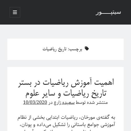
سیتپـــــور
باز
کردن
نوار
فهرست
اصلی
جستجو
کناری
برچسب:
تاریخ ریاضیات
نوشته‌های تازه
منظور از پدیدارگی در سیستم‌های پیچیده چیست؟
اهمیت آموزش ریاضیات در بستر
درباره سامانه‌های پیچیده
منظور ما از پدیدارگی یا امرجنس در سیستم‌های پیچیده چیه؟
تاریخ ریاضیات و سایر علوم
فلسفه ترکیب یا فرایند مکانیکی خلق یک اثر هنری
منتشر شده توسط
سعیده زارع
در
10/03/2020
پاره شدن نخ‌های واسطه بین چند جرم آویزان
به گفته‌ی مورخان، ریاضیات ابتدایی بخشی از نظام
آموزشی جوامع باستانی را تشکیل می‌داده و یونان،
آخرین دیدگاه‌ها