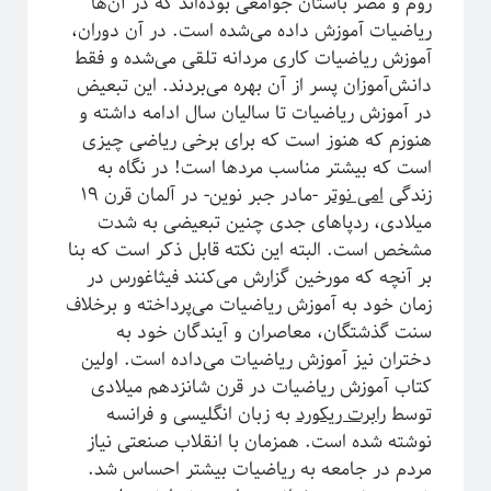
روم و مصر باستان جوامعی بوده‌اند که در آن‌ها
فریبا
در
انتگرال لبگ
ریاضیات آموزش داده می‌شده است. در آن دوران،
فاطمه
در
چهارسال فیزیک!
آموزش ریاضیات کاری مردانه تلقی می‌شده و فقط
م. ع.
در
چهارسال فیزیک!
دانش‌آموزان پسر از آن بهره‌ می‌بردند. این تبعیض
عباس ریزی
در
چهارسال فیزیک!
در آموزش ریاضیات تا سالیان سال ادامه داشته و
م. ع.
در
چهارسال فیزیک!
هنوزم که هنوز است که برای برخی ریاضی چیزی
است که بیشتر مناسب مردها است! در نگاه به
زندگی
امی نوتر
-مادر جبر نوین- در آلمان قرن ۱۹
پر بازدیدترین نوشته‌ها
میلادی، ردپاهای جدی چنین تبعیضی به شدت
«روایتگری در علم»
مشخص است. البته این نکته قابل ذکر است که بنا
چهارسال فیزیک!
بر آنچه که مورخین گزارش می‌کنند فیثاغورس در
پرسش‌های یک دانشجوی فیزیک!
زمان خود به آموزش ریاضیات می‌پرداخته و برخلاف
لیسانس فیزیک با بیژامه!
سنت گذشتگان، معاصران و آیندگان خود به
جزر و مد چه جوری کار می‌کنه؟!
دختران نیز آموزش ریاضیات می‌داده است. اولین
حکایت «سیستم‌های پیچیده» چیست؟!
کتاب آموزش ریاضیات در قرن شانزدهم میلادی
سیستم‌های پیچیده: «ماهیت و ویژگی‌»
توسط
رابرت ریکورد
به زبان انگلیسی و فرانسه
یادگیری «سیستم‌های پیچیده» رو از کجا و چه‌طور آغاز کنیم؟!
نوشته شده است. همزمان با انقلاب صنعتی نیاز
پیشنهادهایی برای دانشجویان تحصیلات تکمیلی، به‌ویژه برای سیستم‌های پیچیده
مردم در جامعه به ریاضیات بیشتر احساس شد.
آموزش آنلاین چه چیزی برای ما دارد؟!