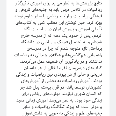
نتایج پژوهش‌ها به نظر می‌آید برای آموزش تاثیرگذار
ریاضی
ریاضیات در کلاس درس باید به جنبه‌های تاریخی و
زندگی علمی
سایر
فرهنگی ریاضیات و ارتباط ریاضی با سایر علوم توجه
سخن اندیشمندان
ویژه کرد. حین نوشتن این مطلب کمی به کتاب‌های
سیستم‌های پیچیده
تألیفی آموزش و پرورش ایران در ریاضیات نگاه
سینما
کردم. پس از حدود یک دهه که از مدرسه خارج
شبه علم
شده‌ام و به تحصیل فیزیک و ریاضی در دانشگاه
شبکه‌های پیچیده
پرداختم تازه متوجه شدم که چرا در مدرسه‌ی
طنز
راهنمایی هم‌کلاسی‌هایم علاقه‌ی چندانی به ریاضیات
علوم اعصاب
نداشتند و در یادگیری آن ضعیف عمل می‌کردند.
فلسفه علم
کتاب‌های درسی‌مان تقریبا خالی از هر داستان
فوتونیک
تاریخی و خالی از هر پیوندی بین ریاضیات و زندگی
فیزیک
بودند. آموزش ریاضیات به بخشی از آموزش‌های
فیزیک اتمی-مولکولی
کشورهای توسعه‌یافته در قرن بیستم بدل شد چرا
فیزیک بنیادی
که انسان شهری نیازمند مهارت‌های ریاضی برای
فیزیک زیستی
زندگی خود بود. به نظر می‌رسد آموزش زمانی مفید
فیزیک هسته‌ای
و موثر است که پیوند تنگاتنگ ریاضیات و سایر
فیزیکدانان ایرانی
جنبه‌های علم و زندگی به خوبی به دانش‌آموزان
ماده چگال