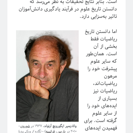
است. بنابر نتایج تحقیقات به نظر می‌رسد که
دانستن تاریخ علوم در فرآیند یادگیری دانش‌آموزان
آیا فیزیک می‌تواند شبکه‌های اجتماعی را مدل‌سازی کند؟
تاثیر به‌سزایی دارد.
اما دانستن تاریخ
ریاضیات فقط
بخشی از آن
است. همان‌طور
که سایر علوم
پیشرفت خود را
مرهون
ریاضیات‌اند،
ریاضیات نیز
برچسب‌ها
بسیاری از
ایده‌های خود را
آشوب
آمار
Emergence
آینشتین
از سایر علوم
اخترفیزیک
انتخاب رشته
انتروپی
گرفته است. برای
بازبهنجارش
برآمدگی
ولادیمیر ایگورویچ آرنولد
، ۱۹۳۷ در
شوروی
–
فهمیدن ایده‌های
انرژی تاریک
۲۰۱۰ در
پاریس
،
فرانسه
) –
نگاره از ویکی‌پدیا