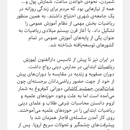
شمردن، نحوه‌ی خواندن ساعت، شمارش پول و…
مقدمه‌ای بر هندسه فرکتالی
همه از نیازهایی بود که مردم برای زندگی روزانه در
ریچارد فاینمن؛ چهره‌ترین چهره!
یک جامعه‌ی شهری احتیاج داشتند. به همین منظور
معرفی کتاب و دوره برای دانشجویان سال اول علوم‌پایه و مهندسی
ریاضیات بخش مهمی از نظام آموزش عمومی را
فیزیک خوش‌مزه یا آشپزی ملوکولی
تشکیل داد. با آغاز قرن بیستم میلادی ریاضیات به
در رویارویی با علم و مسئله ترویج آن
عنوان یکی از پایه‌های آموزش عمومی در تمام
آیا باید دکتری بخونم؟!
کشورهای توسعه‌یافته شناخته شد.
تجربه شخصی در کارهای مربوط به تحلیل داده در بازار و نه دانشگاه!
کنکوری‌ها حواستان باشد جوگیر نشوید؛ در علم جایی برای جوگیرها نیست!
در ایران نیز تا پیش از تاسیس دارالفنون
آموزش
ریاضیات
ابتدایی در مدارس دینی رواج داشت.
دوران صفویه و زندیه در مقایسه با دوران‌های پیش
روایتگری در علم
از خود از جهت حضور ریاضی‌دانان برجسته‌ای چون
غیاث‌الدین جمشید کاشانی
دورانی کم‌فروغ به شمار
می‌آمده است اما به علت وجود حوزه‌های علمیه و
لزوم دانستن محاسبات شرعی طلاب و علمای دینی
ریاضیات ابتدایی را در حوزه‌های علمیه می‌آموختند.
روی کار آمدن سلسله‌ی قاجار همزمان شد با
پیشرفت‌های چشمگیر و تحولات سریع اروپا. پس از