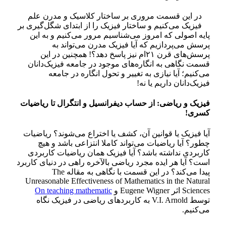
در این قسمت مروری بر ساختار کلاسیک و مدرن علم
فیزیک می‌کنیم و ساختار فیزیک را از ابتدای شگل‌گیری بر
پایه اصولی که امروز می‌شناسیم مرور می‌کنیم و به این
پرسش می‌پردازیم که آیا فیزیک مدرن می‌تواند به
پرسش‌های قرن ۲۱‌ام نیز پاسخ دهد؟! همچنین در این
قسمت نگاهی به انگاره‌های موجود در جامعه فیزیک‌دانان
می‌کنیم؛ آیا نیازی به تغییر و تحول انگاره در جامعه
فیزیک‌دانان داریم یا نه!
فیزیک و ریاضی: از حساب دیفرانسیل و انتگرال تا ریاضیات
کسری!
آیا فیزیک یا قوانین آن، کشف یا اختراع می‌شوند؟ ریاضیات
چطور؟ آیا ریاضیات می‌تواند کاملا انتزاعی باشد و هیچ
کاربردی نداشته باشد؟ آیا فیزیک همان ریاضیات کاربردی
است؟ آیا هر ایده مجرد ریاضی بالآخره راهی در دنیای کاربرد
پیدا می‌کند؟ در این قسمت با نگاهی به مقاله The
Unreasonable Effectiveness of Mathematics in the Natural
Sciences اثر Eugene Wigner و
On teaching mathematic
توسط V.I. Arnold به کاربرد‌های ریاضی در فیزیک نگاه
می‌کنیم.