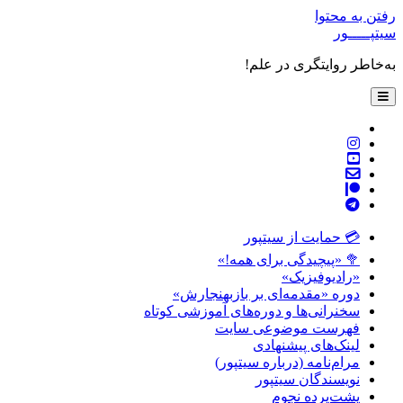
رفتن به محتوا
سیتپـــــور
به‌خاطر روایتگری در علم!
باز
کردن
فهرست
twitter
اصلی
instagram
youtube
پست
patreon
الکترونیکی
telegram
💳 حمایت از سیتپور
🥦 «پیچیدگی برای همه!»
«رادیوفیزیک»
دوره «مقدمه‌ای بر بازبهنجارش»
سخنرانی‌ها و دوره‌های آموزشی کوتاه
فهرست موضوعی سایت
لینک‌های پیشنهادی
مرام‌نامه (درباره سیتپور)
نویسندگان سیتپور
پشت‌پرده نجوم