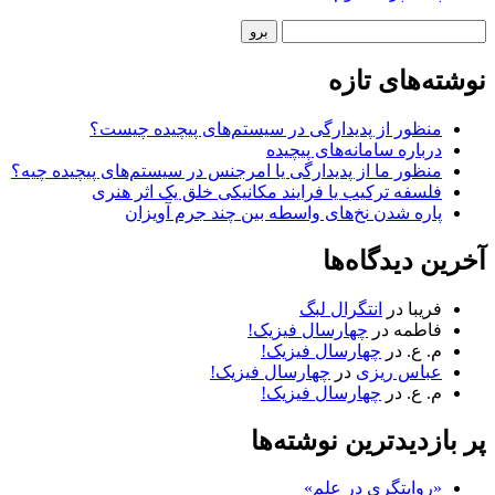
نوار
جستجو
کناری
نوشته‌های تازه
منظور از پدیدارگی در سیستم‌های پیچیده چیست؟
درباره سامانه‌های پیچیده
منظور ما از پدیدارگی یا امرجنس در سیستم‌های پیچیده چیه؟
فلسفه ترکیب یا فرایند مکانیکی خلق یک اثر هنری
پاره شدن نخ‌های واسطه بین چند جرم آویزان
آخرین دیدگاه‌ها
فریبا
در
انتگرال لبگ
فاطمه
در
چهارسال فیزیک!
م. ع.
در
چهارسال فیزیک!
عباس ریزی
در
چهارسال فیزیک!
م. ع.
در
چهارسال فیزیک!
پر بازدیدترین نوشته‌ها
«روایتگری در علم»