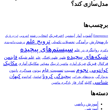
مدل‌سازی کند؟
برچسب‌ها
آشوب
آمار
اخترفیزیک
انتخاب رشته
Emergence
آینشتین
انتروپی
انرژی تاریک
ترویج علم
بازبهنجارش
برآمدگی
تحصیلات تکمیلی
درشت-دانه‌بندی
سیستم‌های پیچیده
روایتگری در علم
دکتری
شبکه‌های پیچیده
فاینمن
علم شبکه
ظهور
ظهوریافتگی
علم
مکانیک
فیزیک
فرکتال
مکانیک آماری
فیزیک آماری
ماشین لرنینگ
مقیاس
نجوم
کوانتومی
نسبیت عام
نسبیت
پایتون
نیوتون
همه‌گیری
پیچیدگی
کرونا
کیهان
پدیدارگی
پدیده‌های بحرانی
کوانتوم
کهکشان
شناسی
گذار فاز
گالیله
یادگیری ماشین
دسته‌ها
آموزش ریاضی
آموزشی