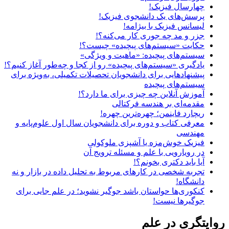
چهارسال فیزیک!
پرسش‌های یک دانشجوی فیزیک!
لیسانس فیزیک با بیژامه!
جزر و مد چه جوری کار می‌کنه؟!
حکایت «سیستم‌های پیچیده» چیست؟!
سیستم‌های پیچیده: «ماهیت و ویژگی‌»
یادگیری «سیستم‌های پیچیده» رو از کجا و چه‌طور آغاز کنیم؟!
پیشنهادهایی برای دانشجویان تحصیلات تکمیلی، به‌ویژه برای
سیستم‌های پیچیده
آموزش آنلاین چه چیزی برای ما دارد؟!
مقدمه‌ای بر هندسه فرکتالی
ریچارد فاینمن؛ چهره‌ترین چهره!
معرفی کتاب و دوره برای دانشجویان سال اول علوم‌پایه و
مهندسی
فیزیک خوش‌مزه یا آشپزی ملوکولی
در رویارویی با علم و مسئله ترویج آن
آیا باید دکتری بخونم؟!
تجربه شخصی در کارهای مربوط به تحلیل داده در بازار و نه
دانشگاه!
کنکوری‌ها حواستان باشد جوگیر نشوید؛ در علم جایی برای
جوگیرها نیست!
روایتگری در علم