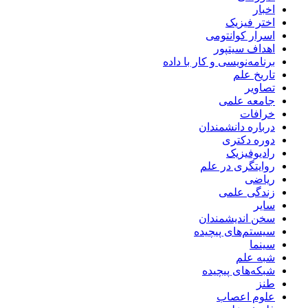
اخبار
اختر فیزیک
اسرار کوانتومی
اهداف سیتپور
برنامه‌نویسی و کار با داده
تاریخ علم
تصاویر
جامعه علمی
خرافات
درباره دانشمندان
دوره دکتری
رادیوفیزیک
روایتگری در علم
ریاضی
زندگی علمی
سایر
سخن اندیشمندان
سیستم‌های پیچیده
سینما
شبه علم
شبکه‌های پیچیده
طنز
علوم اعصاب