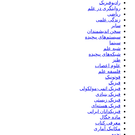
رادیوفیزیک
روایتگری در علم
ریاضی
زندگی علمی
سایر
سخن اندیشمندان
سیستم‌های پیچیده
سینما
شبه علم
شبکه‌های پیچیده
طنز
علوم اعصاب
فلسفه علم
فوتونیک
فیزیک
فیزیک اتمی-مولکولی
فیزیک بنیادی
فیزیک زیستی
فیزیک هسته‌ای
فیزیکدانان ایرانی
ماده چگال
معرفی کتاب
مکانیک آماری
نجوم