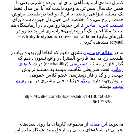
کنترل شده‌ی آزمایشگاهی برای این پدیده داشتیم. یعنی تا
همین چندسال پیش تردید وجود داشت که آیا این مدل فقط
یک مسئله انتزاعی ریاضیه یا این‌که واقعا در طبیعت تراوش
جهت‌دار رخ می‌ده؟! خلاصه کلی خون دل خورده شده برای
قسمت تجربی ماجرا
تا این چیزها رو مردم در آزمایشگاه هم
ببینند! مثلا اخیرا یک گروه ژاپنی-فرانسوی این پدیده رو در
بلورهای مایع (electrohydrodynamic convection of liquid
crystal) مشاهده کردن.
ما در
مقاله جدیدمون
نشون دادیم که اتفاقا این پدیده زیاد در
طبیعت رخ می‌ده؛ فَارْجِعِ الْبَصَر! در واقع نشون دادیم که
گذار فاز در مسئله
دسترسی
(reachability) در
شبکه‌های
زمانی
، تحت شرایطی نگاشت میشه به مسئله تراوش
جهت‌دار و گذار فاز دسترسی عضو کلاس عمومی
تراوش‌جهت‌داره.
میکّو
جزئیات فنی‌ بیشتری در این
رشته
توییت
نوشته.
https://twitter.com/bolozna/status/14130460326
66177538
می‌تونید
این مقاله
از مجموعه کارهای ما روی پدیده‌های
بحرانی در شبکه‌های زمانی رو اینجا ببینید. همکار ما در این