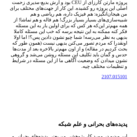
پروژه مارتن کارزای از CEU بود و آرش بدیع‌-مدیری زحمت
اصلی این پروژه رو کشیده. این کار از جهت‌های مختلف برای
من هیجان‌انگیزه: هم فیزیک داره، هم ریاضی و هم
شبیه‌سازی‌های بسیار بسیار بزرگ! هم فاله و هم تماشا! از
همه مهم‌تر این‌که هر کس که برای اولین بار به این مسئله
فکر کنه ممکنه به این نتیجه برسه که خب این مسئله کاملا
بدیهی به نظر می‌رسه! شما چیو نشون دادین پس؟! اما اولا
اونقدرا که مردم تصور می‌کنن بدیهی نیست (همون طور که
بحث کردیم در مقاله) و از اون مهم‌تر بالاخره بعد از مدت‌ها
حدس و گمان باید تکلیف این مسئله روشن می‌شد و گروهی
نشون میدادن که وضعیت آگاهی ما از این مسئله در شرایط
و تنظیمات مختلف چیه.
2107.015101
پدیده‌های بحرانی و علم شبکه
این ویدیو در مورد کار پژوهشی من یعنی پدیده‌های بحرانی و