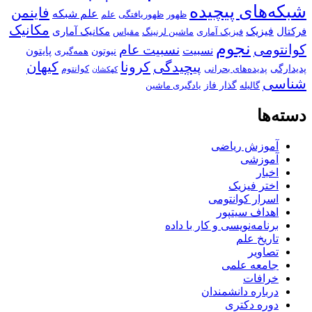
شبکه‌های پیچیده
فاینمن
علم شبکه
ظهور
ظهوریافتگی
علم
مکانیک
فیزیک
فرکتال
مکانیک آماری
فیزیک آماری
ماشین لرنینگ
مقیاس
نجوم
کوانتومی
نسبیت عام
نسبیت
پایتون
نیوتون
همه‌گیری
پیچیدگی
کرونا
کیهان
پدیدارگی
پدیده‌های بحرانی
کوانتوم
کهکشان
شناسی
گذار فاز
گالیله
یادگیری ماشین
دسته‌ها
آموزش ریاضی
آموزشی
اخبار
اختر فیزیک
اسرار کوانتومی
اهداف سیتپور
برنامه‌نویسی و کار با داده
تاریخ علم
تصاویر
جامعه علمی
خرافات
درباره دانشمندان
دوره دکتری