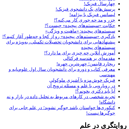
چهارسال فیزیک!
پرسش‌های یک دانشجوی فیزیک!
لیسانس فیزیک با بیژامه!
جزر و مد چه جوری کار می‌کنه؟!
حکایت «سیستم‌های پیچیده» چیست؟!
سیستم‌های پیچیده: «ماهیت و ویژگی‌»
یادگیری «سیستم‌های پیچیده» رو از کجا و چه‌طور آغاز کنیم؟!
پیشنهادهایی برای دانشجویان تحصیلات تکمیلی، به‌ویژه برای
سیستم‌های پیچیده
آموزش آنلاین چه چیزی برای ما دارد؟!
مقدمه‌ای بر هندسه فرکتالی
ریچارد فاینمن؛ چهره‌ترین چهره!
معرفی کتاب و دوره برای دانشجویان سال اول علوم‌پایه و
مهندسی
فیزیک خوش‌مزه یا آشپزی ملوکولی
در رویارویی با علم و مسئله ترویج آن
آیا باید دکتری بخونم؟!
تجربه شخصی در کارهای مربوط به تحلیل داده در بازار و نه
دانشگاه!
کنکوری‌ها حواستان باشد جوگیر نشوید؛ در علم جایی برای
جوگیرها نیست!
روایتگری در علم