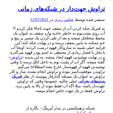
تراوش جهت‌دار در شبکه‌های زمانی
منتشر شده توسط
عباس ریزی
در
12/07/2021
به فیزیک چکه کردن آب از سقف خونه تاحالا فکر کردید؟!
آب روی پشت‌بوم به خاطر جاذبه وارد سقف به عنوان یک
محیط متخلخل میشه و بعد از طی کردن یک مسیر پر پیچ و
خم ممکنه به پایین سقف برسه و در نهایت چکه کنه! این
فرایند خیلی شبیه به سازوکار قهوه درست کردنه؛ اونجا آب
یا بخار با فشار زیادی از محیطی به اسم پودر قهوه می‌گذره
و در نهایت نوشیدنی قهوه ایجاد میشه. به این پدیده «
تراوش
»
گفته میشه. اگر آب از پشت بوم به داخل اتاق نرسه یا وقتی
نوشیدنی قهوه از قهوه‌ساز خارج نشه اصطلاحا می‌گیم
تراویدن موفقیت‌آمیز نبوده و تراوش انجام نشده. ساز و کار
تراوش به عنوان یک مسئله گذارفاز پیوسته، از نظر
فیزیک
پدیده‌های بحرانی
خیلی جالبه. خصوصا وقتی که تراوش
جهت‌دار باشه. مثلا اگه آب فقط بتونه از بالا به پایین بره،
تراوش فقط در یک جهت خاص انجام میشه.
شبکه برهمکنشی در مدل آیزینگ – نگاره از
مجله کوانتا