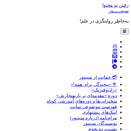
رفتن به محتوا
سیتپـــــور
به‌خاطر روایتگری در علم!
باز
کردن
فهرست
twitter
اصلی
instagram
youtube
پست
patreon
الکترونیکی
telegram
💳 حمایت از سیتپور
🥦 «پیچیدگی برای همه!»
«رادیوفیزیک»
دوره «مقدمه‌ای بر بازبهنجارش»
سخنرانی‌ها و دوره‌های آموزشی کوتاه
فهرست موضوعی سایت
لینک‌های پیشنهادی
مرام‌نامه (درباره سیتپور)
نویسندگان سیتپور
پشت‌پرده نجوم