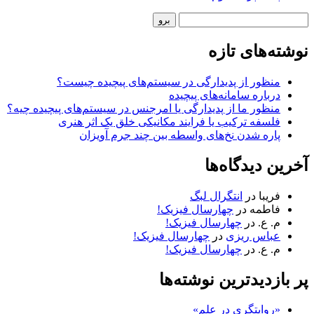
نوار
جستجو
کناری
نوشته‌های تازه
منظور از پدیدارگی در سیستم‌های پیچیده چیست؟
درباره سامانه‌های پیچیده
منظور ما از پدیدارگی یا امرجنس در سیستم‌های پیچیده چیه؟
فلسفه ترکیب یا فرایند مکانیکی خلق یک اثر هنری
پاره شدن نخ‌های واسطه بین چند جرم آویزان
آخرین دیدگاه‌ها
فریبا
در
انتگرال لبگ
فاطمه
در
چهارسال فیزیک!
م. ع.
در
چهارسال فیزیک!
عباس ریزی
در
چهارسال فیزیک!
م. ع.
در
چهارسال فیزیک!
پر بازدیدترین نوشته‌ها
«روایتگری در علم»