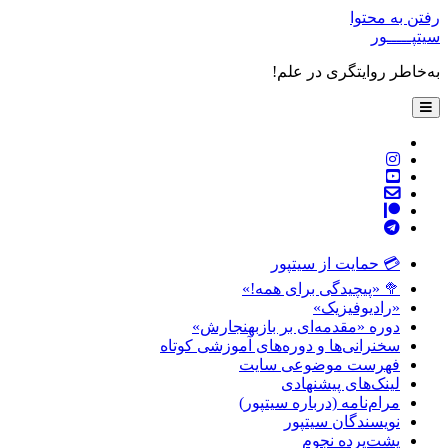
رفتن به محتوا
سیتپـــــور
به‌خاطر روایتگری در علم!
باز
کردن
فهرست
twitter
اصلی
instagram
youtube
پست
patreon
الکترونیکی
telegram
💳 حمایت از سیتپور
🥦 «پیچیدگی برای همه!»
«رادیوفیزیک»
دوره «مقدمه‌ای بر بازبهنجارش»
سخنرانی‌ها و دوره‌های آموزشی کوتاه
فهرست موضوعی سایت
لینک‌های پیشنهادی
مرام‌نامه (درباره سیتپور)
نویسندگان سیتپور
پشت‌پرده نجوم