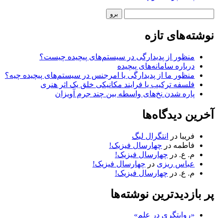
نوار
جستجو
کناری
نوشته‌های تازه
منظور از پدیدارگی در سیستم‌های پیچیده چیست؟
درباره سامانه‌های پیچیده
منظور ما از پدیدارگی یا امرجنس در سیستم‌های پیچیده چیه؟
فلسفه ترکیب یا فرایند مکانیکی خلق یک اثر هنری
پاره شدن نخ‌های واسطه بین چند جرم آویزان
آخرین دیدگاه‌ها
فریبا
در
انتگرال لبگ
فاطمه
در
چهارسال فیزیک!
م. ع.
در
چهارسال فیزیک!
عباس ریزی
در
چهارسال فیزیک!
م. ع.
در
چهارسال فیزیک!
پر بازدیدترین نوشته‌ها
«روایتگری در علم»