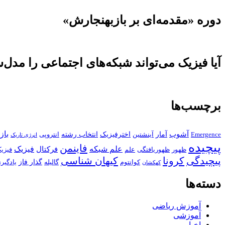
دوره «مقدمه‌ای بر بازبهنجارش»
آیا فیزیک می‌تواند شبکه‌های اجتماعی را مدل‌
برچسب‌ها
باز
آشوب
آمار
اخترفیزیک
انتخاب رشته
Emergence
آینشتین
انتروپی
انرژی تاریک
پیچیده
فاینمن
علم شبکه
فیزیک
فرکتال
ظهور
ظهوریافتگی
علم
فیزی
پیچیدگی
کرونا
کیهان شناسی
گذار فاز
کوانتوم
گالیله
یادگیر
کهکشان
دسته‌ها
آموزش ریاضی
آموزشی
اخبار