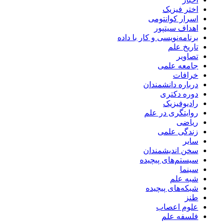
اختر فیزیک
اسرار کوانتومی
اهداف سیتپور
برنامه‌نویسی و کار با داده
تاریخ علم
تصاویر
جامعه علمی
خرافات
درباره دانشمندان
دوره دکتری
رادیوفیزیک
روایتگری در علم
ریاضی
زندگی علمی
سایر
سخن اندیشمندان
سیستم‌های پیچیده
سینما
شبه علم
شبکه‌های پیچیده
طنز
علوم اعصاب
فلسفه علم