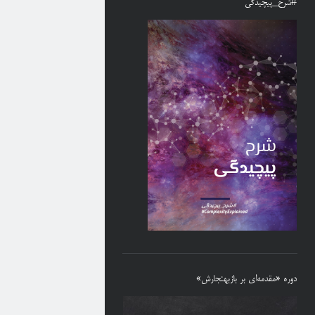
#شرح_پیچیدگی
دوره «مقدمه‌ای بر بازبهنجارش»