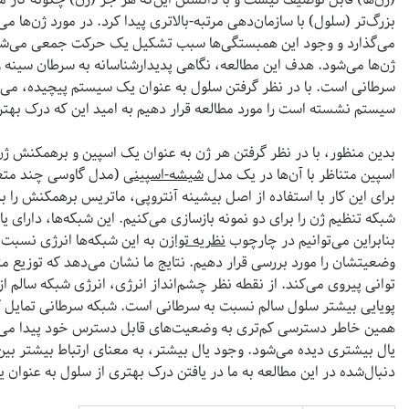
بزرگ‌تر (سلول) با سازمان‌دهی مرتبه‌-بالاتری پیدا کرد. در مورد ژن‌ها می‌
می‌گذارد و وجود این همبستگی‌ها سبب تشکیل یک حرکت جمعی می‌شود 
ژن‌ها می‌‌شود. هدف این مطالعه، نگاهی پدیدارشناسانه به سرطان سینه و
سرطانی است. با در نظر گرفتن سلول به عنوان یک سیستم پیچیده، می
سیستم نشسته است را مورد مطالعه قرار دهیم به امید این‌ که درک بهتری
بدین منظور، با در نظر گرفتن هر ژن به عنوان یک اسپین و برهمکنش ژ
اسپین متناظر با آن‌ها در یک مدل
شیشه-اسپینی
(مدل گاوسی چند متغیر
برای این‌ کار با استفاده از اصل بیشینه آنتروپی، ماتریس برهمکنش را بر
شبکه تنظیم ژن را برای دو نمونه بازسازی می‌کنیم. این شبکه‌ها، دارای 
بنابراین می‌توانیم در چارچوب
نظریه توازن
به این شبکه‌ها انرژی نسبت 
وضعیتشان را مورد بررسی قرار دهیم. نتایج ما نشان می‌دهد که توزیع م
توانی پیروی می‌کند. از نقطه نظر چشم‌انداز انرژی، انرژی شبکه سالم 
پویایی بیشتر سلول سالم نسبت به سرطانی است. شبکه سرطانی تمایل ک
همین خاطر دسترسی کم‌تری به وضعیت‌های قابل دسترس خود پیدا می‌کن
یال بیشتری دیده می‌شود. وجود یال بیشتر، به معنای ارتباط بیشتر بین
دنبال‌شده در این مطالعه به ما در یافتن درک بهتری از سلول به عنوا