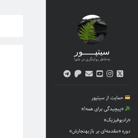
سیتپـــــور
به‌خاطر روایتگری در علم!
twitter
پست
youtube
instagram
patreon
telegram
الکترونیکی
حمایت از سیتپور
«پیچیدگی برای همه!»
«رادیوفیزیک»
دوره «مقدمه‌ای بر بازبهنجارش»