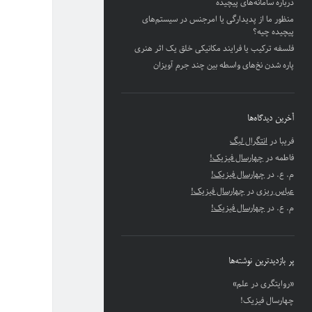
درباره سامانه‌های پیچیده
منظور ما از پدیدارگی یا امرجنس در سیستم‌های
پیچیده چیه؟
فلسفه ترکیب یا فرایند مکانیکی خلق یک اثر هنری
پاره شدن نخ‌های واسطه بین چند جرم آویزان
آخرین دیدگاه‌ها
فریبا
در
انتگرال لبگ
فاطمه
در
چهارسال فیزیک!
م. ع.
در
چهارسال فیزیک!
عباس ریزی
در
چهارسال فیزیک!
م. ع.
در
چهارسال فیزیک!
پر بازدیدترین نوشته‌ها
«روایتگری در علم»
چهارسال فیزیک!