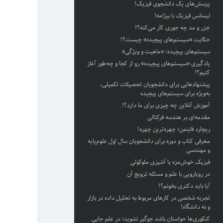
پرسش‌های یک دانشجوی فیزیک!
لیسانس فیزیک با بیژامه!
جزر و مد چه جوری کار می‌کنه؟!
حکایت «سیستم‌های پیچیده» چیست؟!
سیستم‌های پیچیده: «ماهیت و ویژگی‌»
یادگیری «سیستم‌های پیچیده» رو از کجا و چه‌طور آغاز
کنیم؟!
پیشنهادهایی برای دانشجویان تحصیلات تکمیلی،
به‌ویژه برای سیستم‌های پیچیده
آموزش آنلاین چه چیزی برای ما دارد؟!
مقدمه‌ای بر هندسه فرکتالی
ریچارد فاینمن؛ چهره‌ترین چهره!
معرفی کتاب و دوره برای دانشجویان سال اول علوم‌پایه
و مهندسی
فیزیک خوش‌مزه یا آشپزی ملوکولی
در رویارویی با علم و مسئله ترویج آن
آیا باید دکتری بخونم؟!
تجربه شخصی در کارهای مربوط به تحلیل داده در بازار
و نه دانشگاه!
کنکوری‌ها حواستان باشد جوگیر نشوید؛ در علم جایی