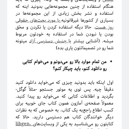
پشت‌پرده نجوم
هنگام استفاده از چنین مجموعه‌هایی بدونید اینه که
استفاده و نشر بخش زیادی از این مجموعه‌ها در
بسیاری از کشورها غیرقانونیه
یا مورد بحث‌های حقوقی
روز هست
.
حالا دیگه استفاده کردن یا نکردن و محّق
بودن یا نبودن شما در استفاده به خودتون مربوط
میشه. (آشنایی بیشتر با
جنبش دسترسی آزاد
میتونه
شما رو در تصمیماتتون یاری بده)
من تمام موارد بالا رو می‌دونم و می‌خوام کتابی
رو دانلود کنم، باید چیکار کنم؟
اول اینکه باید بدونید چیزی که می‌خواید دانلود کنید
#شرح_پیچیدگی
دقیقاً چیه. پس توی یه موتور جستجو -مثلاً گوگل-
بگردید و اطلاعات کتابی که می‌خواید رو پیدا کنید.
معمولاً صفحه‌ی آمازون همون کتاب جای خوبیه برای
کسب اطلاع راجع‌به یک کتاب. به خصوص که به نظرات
دیگر خوانندگان کتاب هم دسترسی دارید. حالا که
کتابتون رو می‌شناسید به یکی از وبسایت‌های
libgen،