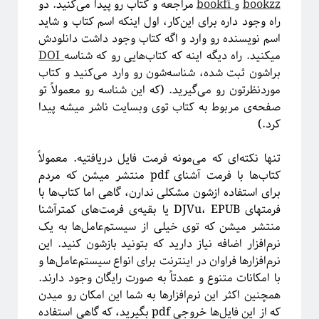
bookzz
و
bookfi
مراجعه‌ و کتاب رو پیدا می‌کنید. دو
راه وجود داره برای این‌کار، اول اینکه اسم کتاب و شاید
اسم نویسنده رو وارد و اگه کتاب وجود داشت دانلودش
میکنید. راه دیگه اینه که کتاب‌هایی رو که شناسه
DOI
براشون ثبت شده، شناسه‌شون رو وارد می‌کنید و کتاب
مورد‌نظرتون رو می‌گیرید. (که این شناسه رو معمولاً تو
صفحه‌ی مربوط به کتاب توی وبسایت ناشر میشه پیدا
کرد.)
تنها نکته‌ای که می‌مونه فرمت فایل دریافتیه. معمولاً
دوره «مقدمه‌ای بر بازبهنجارش»
کتاب‌ها با فرمت آشنای pdf منتشر میشن که مردم
برای استفاده ازشون مشکلی ندارن، گاهی اما کتاب‌ها با
فرمتهای DJVu، EPUB یا بقیه‌ی فرمت‌های کمترآشنا
منتشر میشن که توی خیلی از سیستم‌عامل‌ها به یک
نرم‌افزار اضافه نیاز دارید که بتونید بازشون کنید. این
نرم‌افزارها فراوان در اینترنت برای انواع سیستم‌عامل‌ها و
با امکانات متنوع و عمدتاً به صورت رایگان وجود دارند.
همچنین اکثر این نرم‌افزارها به شما این امکان رو میدن
که از این فایل‌ها خروجی pdf بگیرید، که گاهی استفاده