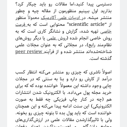
ریاضی
دسترسی پیدا کنید،‌اما مقالات رو باید چیکار کرد؟
زندگی علمی
بذارید اول ببینیم منظورمون از مقاله چیه و چطور
سایر
منتشر میشه.
در
ادبیات علمی آکادمیک
معمولاً
منظور
سخن اندیشمندان
از “scientific article” محتوایی است که به
فرمت
سیستم‌های پیچیده
خاصی
تهیه شده، گزارش و نشانگر کاری است که به
سینما
روش خاصی انجام شده (
روش علمی
یا دیگر روش‌های
شبه علم
نظام‌مند رایج)، در مجلاتی که به عنوان مجلات علمی
شبکه‌های پیچیده
شناخته‌شده‌اند منتشر شده و از فرآیند
peer review
طنز
گذشته است.
علوم اعصاب
فلسفه علم
اصولاً ناشری که چیزی رو منتشر می‌کنه انتظار کسب
فوتونیک
درآمد از کارش رو داره و بنا به سنتی که در مجلات
فیزیک
چاپی وجود داشته این معمولاً خواننده بوده که که برای
فیزیک اتمی-مولکولی
خرید مجله پول می‌داده. با الکترونیک شدن انتشارات
فیزیک بنیادی
هم (چه در کنار چاپ فیزیکی چه فقط به صورت
فیزیک زیستی
الکترونیکی) این سنت ادامه پیدا می‌کنه و این همچنان
فیزیک هسته‌ای
خواننده است که باید پول بده تا بتونه چیزی رو بخونه.
فیزیکدانان ایرانی
ولی با تاثیرگذارشدن مقالات علمی در ارزش‌گذاری‌های
ماده چگال
مجامع دانشگاهی و اهمیت‌پیداکردن تعداد دفعات