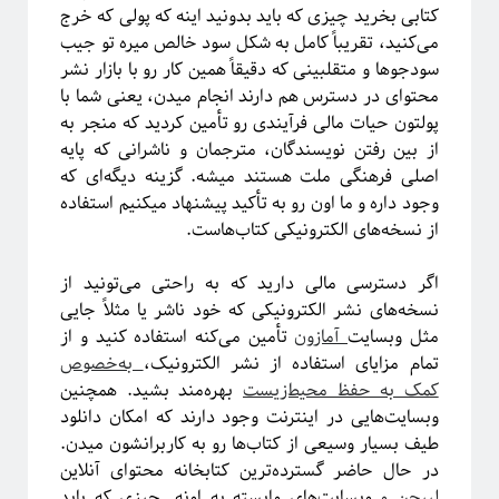
کتابی بخرید چیزی که باید بدونید اینه که پولی که خرج
می‌کنید، تقریباً کامل به شکل سود خالص میره تو‌ جیب
سودجو‌ها و متقلبینی که دقیقاً همین کار رو با بازار نشر
ریچارد فاینمن، فیزیک‌دان تاثیرگذار قرن گذشته
محتوای در دسترس هم دارند انجام میدن، یعنی شما با
پولتون حیات مالی فرآیندی رو تأمین کردید که منجر به
از بین رفتن نویسندگان، مترجمان و ناشرانی که پایه
اصلی فرهنگی ملت هستند میشه. گزینه دیگه‌ای که
پروژه پیچیدگی برای همه
وجود داره و ما اون رو به تأکید پیشنهاد میکنیم استفاده
از نسخه‌های الکترونیکی کتاب‌هاست.
اگر دسترسی مالی دارید که به راحتی می‌تونید از
نسخه‌های نشر الکترونیکی که خود ناشر یا مثلاً جایی
مثل وبسایت
آمازون
تأمین می‌کنه استفاده کنید و از
تمام مزایای استفاده از نشر الکترونیک،
به‌خصوص
کمک به حفظ محیط‌زیست
بهره‌مند بشید. همچنین
وبسایت‌هایی در اینترنت وجود دارند که امکان دانلود
طیف بسیار وسیعی از کتاب‌ها رو به کاربرانشون میدن.
در حال حاضر گسترده‌ترین کتابخانه محتوای آنلاین
لیبجن
و
وبسایت‌های وابسته به اونه.
چیزی که باید