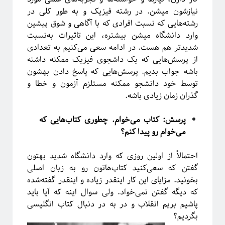
فریبا
در
انتگرال لبگ
نیازشون میشن. در رشته فیزیک و به‌ طور‌ کلی در
فاطمه
در
چهارسال فیزیک!
رشته‌هایی که نسبت افرادی که با آگاهی و شوق پیشین
م. ع.
در
چهارسال فیزیک!
وارد دانشگاه میشن بیشتره، این تاثیرات به‌نسبت
عباس ریزی
در
چهارسال فیزیک!
شدیدتر هم هست. در ادامه سعی می‌کنیم به تعدادی
م. ع.
در
چهارسال فیزیک!
از پرسش‌هایی که یک داشجوی فیزیک ممکنه داشته
باشه جواب بدیم. پرسش‌هایی که پاسخ دادن بهشون
توسط خود دانشجو ممکنه مستلزم آزمون و خطا و
گذران زمان زیادی باشه.
پر بازدیدترین نوشته‌ها
«روایتگری در علم»
پرسش: کتاب می‌خوام. چطوری کتاب‌هایی که
چهارسال فیزیک!
می‌خوام رو پیدا کنم؟
پرسش‌های یک دانشجوی فیزیک!
لیسانس فیزیک با بیژامه!
احتمالاً از اولین روزی که وارد دانشگاه شدید بهتون
جزر و مد چه جوری کار می‌کنه؟!
گفتن که سعی‌کنید کتاب‌هاتون رو به زبان اصلی
حکایت «سیستم‌های پیچیده» چیست؟!
بخونید. مزایای این کار اینقدر زیاده و اینقدر گفته‌شده
سیستم‌های پیچیده: «ماهیت و ویژگی‌»
که دیگه گفتن نمی‌خواد. ولی سوال اینه که آیا باید
یادگیری «سیستم‌های پیچیده» رو از کجا و چه‌طور آغاز کنیم؟!
پاشیم بریم انقلاب و در به در دنبال کتاب انگلیسی
پیشنهادهایی برای دانشجویان تحصیلات تکمیلی، به‌ویژه برای سیستم‌های پیچیده
بگردیم؟
آموزش آنلاین چه چیزی برای ما دارد؟!