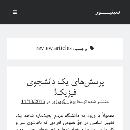
سیتپـــــور
باز
کردن
نوار
فهرست
اصلی
جستجو
کناری
برچسب:
review articles
نوشته‌های تازه
منظور از پدیدارگی در سیستم‌های پیچیده چیست؟
پرسش‌های یک دانشجوی
درباره سامانه‌های پیچیده
منظور ما از پدیدارگی یا امرجنس در سیستم‌های پیچیده چیه؟
فیزیک!
فلسفه ترکیب یا فرایند مکانیکی خلق یک اثر هنری
منتشر شده توسط
پویان گودرزی
در
11/10/2016
پاره شدن نخ‌های واسطه بین چند جرم آویزان
معمولاً با ورود به دانشگاه مردم به‌یک‌باره شاهد یک
تغییر اساسی در جوّ عمومی افرادی که باهاشون سر و
آخرین دیدگاه‌ها
کار دارن، نیازها و خواسته‌ها و تجربه‌های عملی مورد