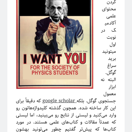
کردن
محتوای
علمی
دسته‌ها
آکادمی
آموزش ریاضی
ک در
آموزشی
نوبت
اخبار
اول
اختر فیزیک
میتونید
اسرار کوانتومی
برید
اهداف سیتپور
سراغ
برنامه‌نویسی و کار با داده
گوگل.
تاریخ علم
البته نه
تصاویر
ابزار
جامعه علمی
معمول
خرافات
جستجوی گوگل. بلکه
google scholar
که دقیقاً برای
درباره دانشمندان
این کار ساخته شده. همچون گذشته کلیدواژه‌هاتون رو
دوره دکتری
وارد می‌کنید و لیستی از نتایج رو می‌بینید، اما لیستی
رادیوفیزیک
که عمدتاً مقالات و کتاب‌های علمی هستند. در مورد
روایتگری در علم
کتاب‌ها که پیش‌تر گفتیم چطور می‌تونید بهشون