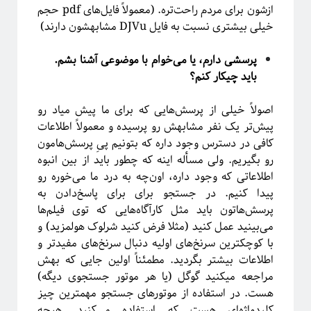
ازشون برای مردم راحت‌تره. (معمولاً فایل‌های pdf حجم
خیلی بیشتری نسبت به فایل DJVu مشابهشون دارند)
آیا فیزیک می‌تواند شبکه‌های اجتماعی را مدل‌سازی کند؟
پرسشی دارم، یا می‌خوام با موضوعی آشنا بشم.
باید چیکار کنم؟
اصولاً خیلی از پرسش‌هایی که برای ما پیش‌ میاد رو
پیش‌تر یک نفر مشابهش رو پرسیده و معمولاً اطلاعات
کافی در دسترس وجود داره که بتونیم پیِ پرسش‌هامون
رو بگیریم. ولی مسأله اینه که چطور باید از بین انبوه
اطلاعاتی که وجود داره،‌ اون‌چه به درد ما می‌خوره رو
پیدا کنیم. در جستجو برای برای پاسخ‌دادن به
پرسش‌هاتون باید مثل کارآگاه‌‌هایی که توی فیلم‌ها
می‌بینید عمل کنید (مثلا فرض کنید شرلوک هولمز‌ید) و
برچسب‌ها
با کوچکترین سرنخ‌های اولیه دنبال سرنخ‌های مفیدتر و
آشوب
آمار
Emergence
آینشتین
اطلاعات بیشتر بگردید. مطمئناً اولین جایی که بهش
اخترفیزیک
انتخاب رشته
انتروپی
مراجعه میکنید گوگل (یا هر موتور جستجوی دیگه)
هست. در استفاده از موتور‌های جستجو مهمترین چیز
بازبهنجارش
برآمدگی
انرژی تاریک
کلیدواژه‌ای هست که استفاده می‌کنید. هرچه