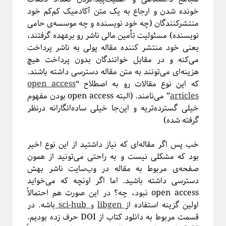
معرفی کتاب
خونده‌ شدن و ارجاع به یک متن آکادمیک کم‌کم خود
مکانیک آماری
منتشرکنندگان (چه خود نویسنده و چه موسسه‌ی حامی‌
نجوم
نویسنده) مسئولیت تأمین مالی ناشر رو برعهده گرفتند،‌
هوش مصنوعی
یعنی خود منتشر کننده مقاله پولی به ناشر پرداخت
چندرسانه
می‌کنه و در مقابل خوانندگان بدون پرداخت هیچ
کرونا
هزینه‌ای می‌تونند به متن مقاله دسترسی داشته باشند.
کوانتوم
که این نوع مقالات رو به اصطلاح “
open access
کیهان شناسی
articles
” می‌نامند. (البته open access بودن مفهوم
خیلی گسترده‌تریه و این‌جا خیلی ساده‌انگارانه درنظر
گرفته شده)
اطلاعات
خب پس اگر مقاله‌ای که نیاز داشتید از این نوع اخیر
ورود
بود که مشکلی نیست و به راحتی می‌تونید از همون
خوراک ورودی‌ها
صفحه‌ی مربوط به مقاله در وب‌سایت ناشر بهش
خوراک دیدگاه‌ها
دسترسی داشته باشید. اما اگر اونچه که می‌خواید
وردپرس
open access نبود، چه؟ در این صورت هم احتمالاً
اولین گزینه استفاده از
libgen
و
sci-hub
باشه
.
در
قسمت مربوط به دانلود کتاب از DOI حرف زده بودیم.