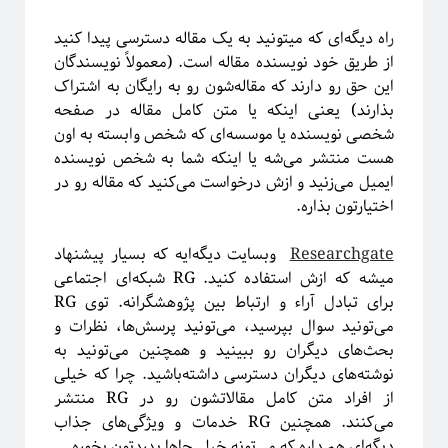
ر
اه دیگه‌ای که میتونید به یک مقاله دسترسی پیدا کنید
از طریق خود نویسنده مقاله است. (معمولاً نویسندگان
این حق رو دارند که مقاله‌شون رو به رایگان به اشتراک
بذارند) یعنی اینکه یا متن کامل مقاله در صفحه
شخصی نویسنده یا موسسه‌ای که شخص وابسته به اون
هست منتشر می‌شه یا اینکه شما به شخص نویسنده
ایمیل می‌زنید و ازش درخواست می‌کنید که مقاله رو در
اختیارتون بذاره.
Researchgate
وبسایت دیگه‌ایه که بسیار پیشنهاد
میشه که ازش استفاده کنید
. RG شبکه‌ای اجتماعی
برای تبادل آراء و ارتباط بین پژوهشگرانه. توی RG
می‌تونید سوال بپرسید، می‌تونید پرسش‌ها،‌ نظرات و
بحث‌های دیگران رو ببینید و همچنین می‌تونید به
نوشته‌های دیگران دسترسی داشته‌باشید. چرا که خیلی
از افراد متن کامل مقالاتشون رو در RG منتشر
می‌کنند. همچنین RG خدمات و ویژگی‌های جذاب
دیگه‌ای هم داره که می‌تونه خیلی‌جاها بدردتون بخوره.