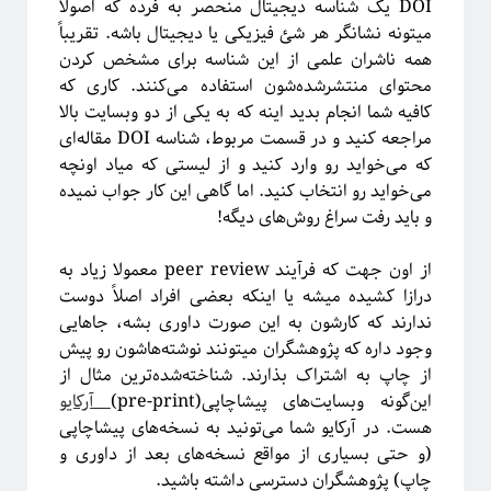
DOI یک شناسه دیجیتال منحصر به فرده که اصولاً
میتونه نشانگر هر شئ فیزیکی یا دیجیتال باشه. تقریباً
همه ناشران علمی از این شناسه برای مشخص کردن
محتوای منتشرشده‌شون استفاده می‌کنند. کاری که
کافیه شما انجام بدید اینه که به یکی از دو وبسایت بالا
مراجعه کنید و در قسمت مربوط، شناسه DOI مقاله‌ای
که می‌خواید رو وارد کنید و از لیستی که میاد اونچه
می‌خواید رو انتخاب کنید. اما گاهی این کار جواب نمیده
This work is licensed under a
Creative Commons Attribution-
.
NonCommercial-ShareAlike 4.0 International License
و باید رفت سراغ روش‌های دیگه!
از اون جهت که فرآیند peer review معمولا زیاد به
درازا کشیده میشه یا اینکه بعضی افراد اصلاً دوست
ندارند که کارشون به این صورت داوری بشه، جاهایی
وجود داره که پژوهشگران میتونند نوشته‌هاشون رو پیش‌
از چاپ به اشتراک بذارند. شناخته‌شده‌ترین مثال از
این‌گونه وبسایت‌های پیشاچاپی(pre-print)
آرکایو
هست. در آرکایو شما می‌تونید به نسخه‌های پیشاچاپی
(و حتی بسیاری از مواقع نسخه‌های بعد از داوری و
چاپ) پژوهشگران دسترسی داشته باشید.