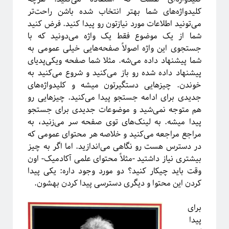
ترویج علم
تحصیلات تکمیلی
کلید‌واژه‌های شما بهتر انتخاب شده باشن راحت‌تر
می‌تونید اطلاعات مورد نیازتون رو پیدا کنید. فرض کنید
روایتگری در علم
درشت-دانه‌بندی
دکتری
شما از یک موضوع فقط یک واژه می‌دونید که با
سیستم‌های پیچیده
جستجوی این واژه اصولاً صفحه‌هایی خیلی عمومی به
شما پیشنهاد داده می‌شه. مثلا شما صفحه ویکی‌پدیای
شبکه‌های پیچیده
پیشنهاد داده شده رو باز می‌کنید و شروع می‌کنید به
ظهور
ظهوریافتگی
خوندن. چیزهایی دستگیرتون میشه و کلیدواژه‌های
فاینمن
علم شبکه
فرکتال
علم
جدیدی برای ادامه جستجو پیدا می‌کنید. چیزهایی رو
فیزیک
هم متوجه نمی‌شید و موضوعات جدیدی برای جستجو
فیزیک آماری
ماشین لرنینگ
پیدا میشه. به لینک‌های توی صفحه سر می‌زنید، به
مکانیک کوانتومی
مکانیک آماری
مقیاس
مراجع مراجعه می‌کنید و خلاصه هر محتوای عمومی که
نجوم
در دسترس هست رو نگاهی می‌اندازید.
اما اگر به چیز
نسبیت عام
نسبیت
نیوتون
بیشتری نیاز داشتید -مثلاً محتوای علمی آکادمیک- اون
پایتون
پدیدارگی
همه‌گیری
وقت باید چیکار کنید؟
دو مورد وجود داره: یکی پیدا
پیچیدگی
کرونا
کردن این محتوا و دیگری دسترسی پیدا کردن بهشون.
پدیده‌های بحرانی
کیهان شناسی
کوانتوم
گالیله
کهکشان
برای
پیدا
گذار فاز
یادگیری ماشین