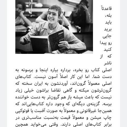
مقدمه‌ای بر هندسه فرکتالی
قاعدتاً
ریچارد فاینمن؛ چهره‌ترین چهره!
بله،
معرفی کتاب و دوره برای دانشجویان سال اول علوم‌پایه و مهندسی
باید
فیزیک خوش‌مزه یا آشپزی ملوکولی
برید
در رویارویی با علم و مسئله ترویج آن
جایی
آیا باید دکتری بخونم؟!
رو پیدا
تجربه شخصی در کارهای مربوط به تحلیل داده در بازار و نه دانشگاه!
کنید
کنکوری‌ها حواستان باشد جوگیر نشوید؛ در علم جایی برای جوگیرها نیست!
که از
ناشر
اصلی کتاب رو بخره، برداره بیاره اینجا و برسونه به
روایتگری در علم
دست شما. اما این کار اصلاً آسون نیست. کتاب‌های
اصلی معمولاً گرون‌اند، آوردنشون به ایران سخته که
گرون‌ترشون میکنه و گاهی تقاضا براشون خیلی زیاد
نیست که باعث میشه باز هم گرون‌تر به دست خواننده
برسه. گزینه‌ی دیگه‌ای که وجود داره کتاب‌هایی‌اند که
همین‌جا غیرقانونی و معمولاً به صورت آفسِت یا فوتوکپی
چاپ میشن و معمولاً قیمت به‌نسبت مناسب‌تری در
برابر کتاب‌های اصلی دارند. وقتی می‌خواید همچین