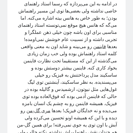
در ادامه به این می‌پردازه که رسما استاد راهنمای
خاصی نداشته ولی بعضی‌ها توی این مسیر راهنماش
بودن؛ به طور خاص به هانس بیته اشاره می‌کنه. اما
می‌گه که هانس هیچ موقع نمی‌تونسته استاد راهنمای
مناسبی برای اون باشه چون خیلی ذهن عملگرا و
تجربی داشته و از نسبیت عام خوشش نمی‌اومده!
بعدها
فاینمن
رو می‌بینه و شاید اون به معنی واقعی
کلمه استاد راهنماش بوده ولی خب زمان زیادی
می‌گذشته از این که مستقیما تحت نظارت فاینمن
بخواد کاری کنه. فاینمن بیشتر دوستش بوده و
ساسکیند مدل پرداختنش به فیزیک رو خیلی
می‌پسندیده. به نظر ساسکیند،‌ آینشتین توی لیگ
غول‌هایی مثل نیوتون، ارشمیدس و گالیله بوده در
حالی که فاینمن آدمی بوده که فوق‌العاده بوده توی
فیزیک. همیشه فاینمن رو به چشم یک انسان بامزه
می‌دیده و نه خدایگان فیزیک! بعدها
مری گل‌-من
رو
دیده و با این که همیشه اونو تحسین می‌کرده ولی
آبش با اون توی یه جوی نمی‌رفته! برای همین گل-من
هم چندان نقش راهنما براش نداشته. نکته جالب ولی