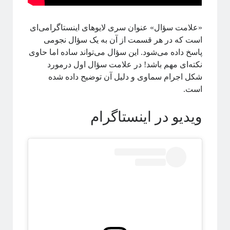
نجوم
مکانیک کوانتومی
نسبیت
«علامت سؤال» عنوان سری لایوهای اینستاگرامی‌ای
نسبیت عام
است که در هر قسمت از آن به‌ یک سؤال نجومی
پایتون
نیوتون
همه‌گیری
پاسخ داده می‌شود. این سؤال می‌تواند ساده اما حاوی
پیچیدگی
پدیدارگی
پدیده‌های بحرانی
نکته‌ای مهم باشد! در علامت سؤال اول درمورد
کرونا
شکل‌ اجرام سماوی و دلیل آن توضیح داده شده
کوانتوم
کهکشان
است.
کیهان شناسی
گذار فاز
گالیله
ویدیو در اینستاگرام
یادگیری ماشین
دسته‌ها
آموزش ریاضی
آموزشی
اخبار
اختر فیزیک
اسرار کوانتومی