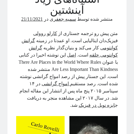
آینشتین
منتشر شده توسط
سمیه جعفری
در
21/11/2021
متن پیش رو ترجمه‌ جستاری از
کارلو روولی
فیزیک‌دان ایتالیایی است. او عمدتا در زمینه
گرانش
کوانتومی
کار می‌کند و بنیان‌گذار نظریه
گرانش
کوانتومی حلقه
است.
اصل
این نوشته اخیرا در کتابی
با عنوان There Are Places in the World Where Rules
Are Less Important Than Kindness منتشر شده
است. این جستار پیش از رصد امواج گرانشی نوشته
شده است. رصد مستقیم
امواج گرانشی
در ۱۴
سپتامبر ۲۰۱۵ پنج ماه پس از انتشار این مقاله انجام
شد. در سال ۲۰۱۷ این مشاهده منجر به دریافت
ج
ایزه نوبل در فیزیک
شد.