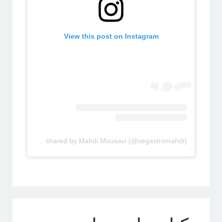
اهداف سیتپور
برنامه‌نویسی و کار با داده
تاریخ علم
View this post on Instagram
تصاویر
جامعه علمی
خرافات
درباره دانشمندان
دوره دکتری
رادیوفیزیک
روایتگری در علم
ریاضی
زندگی علمی
A post shared by Mahdi Mousavi (@vegastromahdi)
سایر
سخن اندیشمندان
سیستم‌های پیچیده
سینما
شبه علم
شبکه‌های پیچیده
طنز