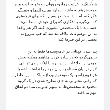
هاوکینگ یا «
ترتیب زمان
» روولی رو بخونه، لذت ببره
و بعدش هم به ماهیت زمان،
سیاه‌چاله‌ها
و
مِه‌بانگ
فکر کنه. اما باید به خاطر بسپاره که برای نتیجه‌هایی
که می‌گیره یا افکاری که برای خودش بسط می‌ده
حتما باید با یک متخصص مشورت کنه. اگر هم واقعا
به این موضوعات علاقه‌مند شد که خب
شروع به
تحصیل
در این چیزها کنه!
پیدا شدن کج‌تابی‌ در عامه‌پسندها فقط به این
برنمی‌گرده که در
ساده کردن
مفاهیم ممکنه بخش
مهمی از اطلاعات از بین بره. یا اینکه راوی توانایی
لازم در بیان مسئله به زبان مردم را نداشته باشه یا
غرض‌ورزانه به یک موضوع بپردازه. بلکه به این خاطر
که وقتی محتوایی به جای مطرح شدن در یک گروه
محدود به متخصص‌ها، به
سپهر عمومی
میاد دو اتفاق
مهم می‌افته: