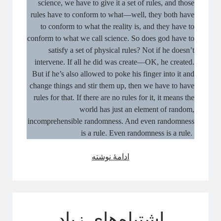
science, we have to give it a set of rules, and those
rules have to conform to what—well, they both have
to conform to what the reality is, and they have to
conform to what we call science. So does god have to
satisfy a set of physical rules? Not if he doesn’t
intervene. If all he did was create—OK, he created.
But if he’s also allowed to poke his finger into it and
change things and stir them up, then we have to have
rules for that. If there are no rules for it, it means the
world has just an element of random,
incomprehensible randomness. And even randomness
is a rule. Even randomness is a rule.
مصاحبه
ادامهٔ نوشته
با
ساسکیند
اشتباه‌های زیاد