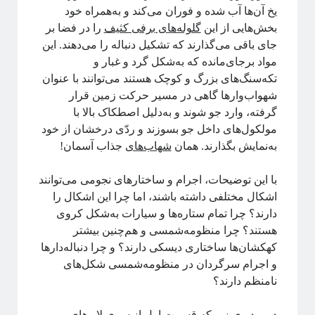
یخ‌ آن‌‌ها آب شده و فوران می‌کند و به‌همراه خود
بخش‌هایی از این
گلوله‌های برفی کثیف
را در فضا بر
جای باقی می‌گذارند که تشکیل دنباله را می‌دهند. این
پشت‌پرده نجوم
مواد بر‌جای‌مانده که به‌شکل گرد و غبار و
تکه‌سنگ‌های بزرگ و کوچک هستند می‌توانند با عنوان
شهواب‌وارها گاهی در مسیر حرکت زمین قرار
گرفته، وارد جو شوند و به‌دلیل اصطکاک بالا با
#شرح_پیچیدگی
مولکول‌های داخل جو بسوزند و ردّی درخشان از خود
به‌نمایش بگذارند. همان
شهاب‌های
جذاب آسمان!
با این توضیحات، اجرام و ساختارهای نجومی می‌توانند
اشکال مختلفی داشته باشند، اما چرا این اشکال را
دوره «مقدمه‌ای بر بازبهنجارش»
دارند؟ چرا تمام ستاره‌ها و سیارات به‌شکل کروی
هستند؟ چرا منظومه‌شمسی و هم‌چنین بیشتر
کهکشان‌ها ساختاری دیسکی دارند؟ و چرا دنباله‌دارها
و اجرام سرگردان در منظومه‌شمسی شکل‌های
آیا فیزیک می‌تواند شبکه‌های اجتماعی را مدل‌سازی کند؟
نامنظم دارند؟
در ویدیوی زیر که قسمت اول از سری لایوهای