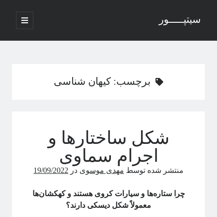
سیتپـــــور
باز
کردن
نوار
فهرست
اصلی
جستجو
کناری
برچسب:
کیهان شناسی
نوشته‌های تازه
منظور از پدیدارگی در سیستم‌های پیچیده چیست؟
شکل ساختارها و
درباره سامانه‌های پیچیده
منظور ما از پدیدارگی یا امرجنس در سیستم‌های پیچیده چیه؟
اجرام سماوی
فلسفه ترکیب یا فرایند مکانیکی خلق یک اثر هنری
منتشر شده توسط
مهدی موسوی
در
19/09/2022
پاره شدن نخ‌های واسطه بین چند جرم آویزان
چرا ستاره‌ها و سیارات کروی هستند و کهکشان‌ها
معمولاً شکل دیسکی دارند؟
آخرین دیدگاه‌ها