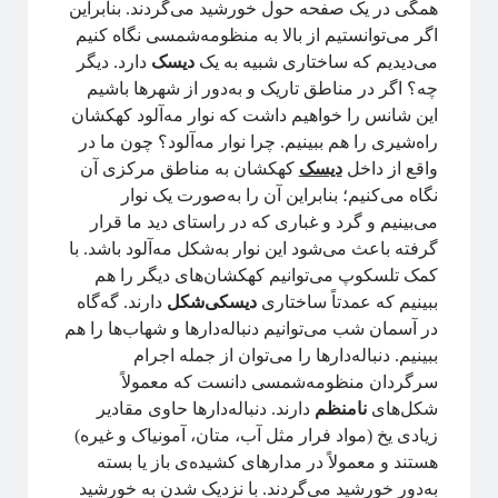
همگی در یک صفحه حول خورشید می‌گردند.‌ بنابراین
آموزش آنلاین چه چیزی برای ما دارد؟!
اگر می‌توانستیم از بالا به منظومه‌شمسی نگاه کنیم
مقدمه‌ای بر هندسه فرکتالی
می‌دیدیم که ساختاری شبیه به یک
دیسک
دارد. دیگر
ریچارد فاینمن؛ چهره‌ترین چهره!
چه؟ اگر در مناطق تاریک و به‌دور از شهرها باشیم
معرفی کتاب و دوره برای دانشجویان سال اول علوم‌پایه و مهندسی
این شانس را خواهیم داشت که نوار مه‌آلود کهکشان
فیزیک خوش‌مزه یا آشپزی ملوکولی
راه‌شیری را هم ببینیم. چرا نوار مه‌آلود؟ چون ما در
در رویارویی با علم و مسئله ترویج آن
واقع از داخل
دیسک
کهکشان به مناطق مرکزی آن
آیا باید دکتری بخونم؟!
نگاه می‌کنیم؛ بنابراین آن را به‌صورت یک نوار
تجربه شخصی در کارهای مربوط به تحلیل داده در بازار و نه دانشگاه!
می‌بینیم و گرد‌ و غباری که در راستای دید ما قرار
کنکوری‌ها حواستان باشد جوگیر نشوید؛ در علم جایی برای جوگیرها نیست!
گرفته باعث می‌شود این نوار به‌شکل مه‌آلود باشد. با
کمک تلسکوپ می‌توانیم کهکشان‌های دیگر را هم
ببینیم که عمدتاً ساختاری
دیسکی‌شکل
دارند. گه‌گاه
روایتگری در علم
در آسمان شب می‌توانیم دنباله‌دارها و شهاب‌ها را هم
ببینیم. دنباله‌دارها را می‌توان از جمله اجرام
ریچارد فاینمن، فیزیک‌دان تاثیرگذار قرن گذشته
سرگردان منظومه‌شمسی دانست که معمولاً
شکل‌های
نامنظم
دارند. دنباله‌دارها حاوی مقادیر
زیادی یخ (مواد فرار مثل آب، متان، آمونیاک و غیره)
پروژه پیچیدگی برای همه
هستند و معمولاً در مدارهای کشیده‌ی باز یا بسته
به‌دور خورشید می‌گردند. با نزدیک شدن به خورشید