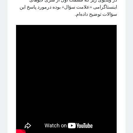
اینستاگرامی «علامت‌ سؤال» بوده درمورد پاسخ این
سؤالات توضیح داده‌ام.
برچسب‌ها
آشوب
آمار
Emergence
آینشتین
اخترفیزیک
انتخاب رشته
انتروپی
بازبهنجارش
برآمدگی
انرژی تاریک
ترویج علم
تحصیلات تکمیلی
روایتگری در علم
درشت-دانه‌بندی
دکتری
سیستم‌های پیچیده
شبکه‌های پیچیده
ظهور
فاینمن
علم شبکه
ظهوریافتگی
علم
فیزیک
فرکتال
فیزیک آماری
مکانیک آماری
ماشین لرنینگ
مقیاس