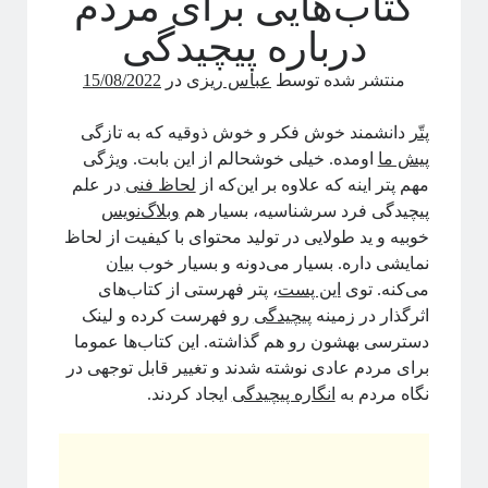
کتاب‌هایی برای مردم
علوم اعصاب
درباره پیچیدگی
فلسفه علم
فوتونیک
منتشر شده توسط
عباس ریزی
در
15/08/2022
فیزیک
فیزیک اتمی-مولکولی
پتّر
دانشمند خوش فکر و خوش ذوقیه که به تازگی
فیزیک بنیادی
پیش ما
اومده. خیلی خوشحالم از این بابت. ویژگی
فیزیک زیستی
مهم پتر اینه که علاوه بر این‌که از
لحاظ فنی
در علم
فیزیک هسته‌ای
پیچیدگی فرد سرشناسیه، بسیار هم
وبلاگ‌نویس
فیزیکدانان ایرانی
خوبیه و ید طولایی در تولید محتوای با کیفیت از لحاظ
ماده چگال
نمایشی داره. بسیار می‌دونه و بسیار خوب
بیان
معرفی کتاب
می‌کنه. توی
این پست
، پتر فهرستی از کتاب‌های
مکانیک آماری
اثرگذار در زمینه
پیچیدگی
رو فهرست کرده و لینک
نجوم
دسترسی بهشون رو هم گذاشته. این کتاب‌ها عموما
هوش مصنوعی
برای مردم عادی نوشته شدند و تغییر قابل توجهی در
چندرسانه
نگاه مردم به
انگاره پیچیدگی
ایجاد کردند.
کرونا
کوانتوم
کیهان شناسی