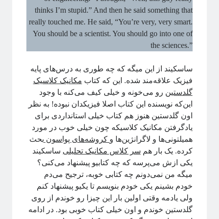
thinks I’m stupid.” And then he said something that
really touched me. He said, “You’re very, very smart.
You should be a scientist. You should go into one of
the sciences.”
ساسکیند از این میگه که چه طوری به درس‌های پایه
فیزیک علاقه‌مند شده. این که کتاب
مکانیک کلاسیک
گلدستین
رو می‌خونه و خیلی کیف می‌کنه با وجود
این‌که نویسنده این کتاب اصلا فیزیکدان نبوده! به نظر
اون گلدستین هنوز هم کتاب خیلی استانداردی برای
یادگرفتن مکانیک کلاسیکه چون خیلی خوب در مورد
همیلتونی‌ها و لاگرانژین‌ها و
کروشه‌های پواسون
بحث
کرده. یک بار هم
سر کلاس مکانیک تحلیلی
ساسکیند
یکی ازش می‌پرسه که چه کتابیو پیشنهاد می‌کنی؟
میگه من نمی‌دونم چه کتابی خوبه، ترجیح می‌دم
خودم بشینم یکی خودم بنویسم تا یکیو پیشنهاد کنم
ولی یادمه وقتی اولین بار این چیزا رو خوندم از روی
گلدستین خوندم و اون خیلی کتاب خوبی بود. در ادامه