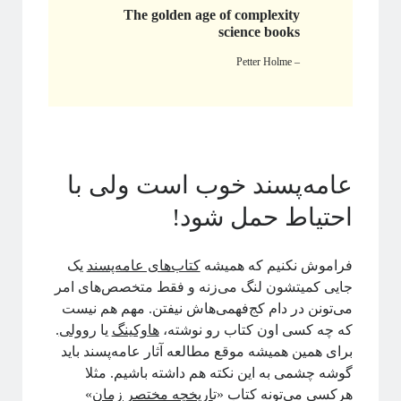
The golden age of complexity
science books
اطلاعات
– Petter Holme
ورود
خوراک ورودی‌ها
خوراک دیدگاه‌ها
وردپرس
عامه‌پسند خوب است ولی با
احتیاط حمل شود!
فراموش نکنیم که همیشه
کتاب‌های عامه‌پسند
یک
جایی کمیتشون لنگ می‌زنه و فقط متخصص‌های امر
This work is licensed under a
Creative Commons Attribution-NonCommercial-
.
ShareAlike 4.0 International License
می‌تونن در دام کج‌فهمی‌هاش نیفتن. مهم هم نیست
که چه کسی اون کتاب رو نوشته،
هاوکینگ
یا
روولی
.
برای همین همیشه موقع مطالعه آثار عامه‌پسند باید
گوشه چشمی به این نکته هم داشته باشیم. مثلا
هرکسی می‌تونه کتاب «ت
اریخچه مختصر زمان
»