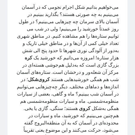
فریبا
در
انتگرال لبگ
می‌خواهیم بدانیم شکل اجرام نجومی که در آسمان
فاطمه
در
چهارسال فیزیک!
می‌بینیم به چه صورتی هستند؟ بگذارید ببینیم در
م. ع.
در
چهارسال فیزیک!
آسمان بالای سرمان چه ‌چیزهایی می‌بینیم؟ در طول
عباس ریزی
در
چهارسال فیزیک!
روز عمدتاً خورشید را می‌بینیم! ولی در شب می
م. ع.
در
چهارسال فیزیک!
توانیم ستاره‌ها را هم مشاهده کنیم. در مناطق شهری
تعداد خیلی کمی از آن‌ها و در مناطق خیلی تاریک و
به‌دور از آلودگی نوری شهرها تا حدود پنج الی شش
پر بازدیدترین نوشته‌ها
هزار ستاره! امروزه می‌دانیم که خورشید یک
کره
بزرگ گازی است که ‌به‌دلیل هم‌جوشی هسته‌ای در
«روایتگری در علم»
مرکز آن شعله‌ور و درخشان است. ستاره‌های آسمان
چهارسال فیزیک!
شب هم همگی خورشیدهایی هستند
کروی‌شکل
؛ در
پرسش‌های یک دانشجوی فیزیک!
اندازه‌ها و دماهای مختلف. دیگر چه‌چیزهایی می‌توانیم
لیسانس فیزیک با بیژامه!
در آسمان شب ببینیم؟ ماه و گاهی، بعضی‌ از سیارات
جزر و مد چه جوری کار می‌کنه؟!
منظومه‌شمسی. ماه و سیارات منظومه‌شمسی هم
حکایت «سیستم‌های پیچیده» چیست؟!
همگی به‌شکل
کروی
هستند؛ سنگی، گازی یا یخی.
سیستم‌های پیچیده: «ماهیت و ویژگی‌»
هم‌چنین می‌بینیم که خورشید، ماه و سیارات در
یادگیری «سیستم‌های پیچیده» رو از کجا و چه‌طور آغاز کنیم؟!
محدوده‌ای در آسمان که به ‌آن منطقه‌البروج گفته
پیشنهادهایی برای دانشجویان تحصیلات تکمیلی، به‌ویژه برای سیستم‌های
می‌شود، حرکت ‌می‌کنند و این موضوع یعنی تقریباً
پیچیده