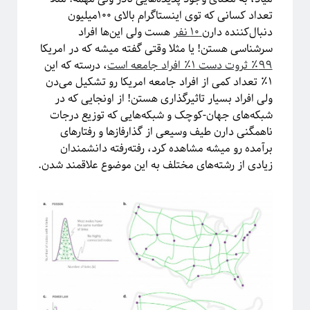
ریاضی
تعداد کسانی که توی اینستاگرام بالای ۱۰۰میلیون
زندگی علمی
دنبال‌کننده دارن
۱۰ نفر
هست ولی این‌ها افراد
سایر
سرشناسی هستن! یا مثلا وقتی گفته میشه که در امریکا
سخن اندیشمندان
۹۹٪ ثروت دست ۱٪ افراد جامعه است
، درسته که این
سیستم‌های پیچیده
۱٪ تعداد کمی از افراد جامعه امریکا رو تشکیل می‌دن
سینما
ولی افراد بسیار تاثیرگذاری هستن! از اونجایی که در
شبه علم
شبکه‌های جهان-کوچک و شبکه‌هایی که توزیع درجات
شبکه‌های پیچیده
ناهمگنی دارن طیف وسیعی از گذارفازها و رفتارهای
طنز
برآمده رو میشه مشاهده کرد، رفته‌رفته دانشمندان
علوم اعصاب
زیادی از رشته‌های مختلف به این موضوع علاقمند شدن.
فلسفه علم
فوتونیک
فیزیک
فیزیک اتمی-مولکولی
فیزیک بنیادی
فیزیک زیستی
فیزیک هسته‌ای
فیزیکدانان ایرانی
ماده چگال