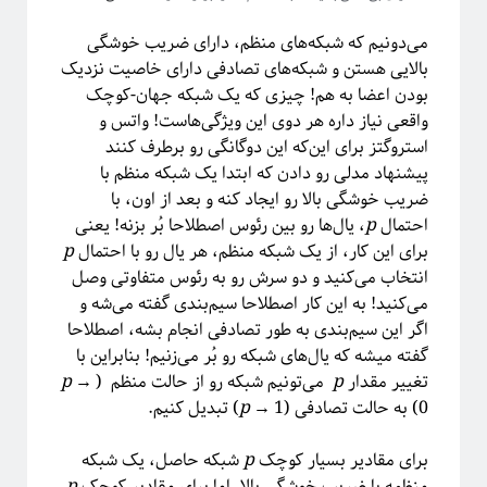
می‌دونیم که شبکه‌های منظم، دارای ضریب خوشگی
آیا فیزیک می‌تواند شبکه‌های اجتماعی را مدل‌سازی کند؟
بالایی هستن و شبکه‌های تصادفی دارای خاصیت نزدیک
بودن اعضا به هم! چیزی که یک شبکه جهان-کوچک
واقعی نیاز داره هر دوی این ویژگی‌هاست! واتس و
استروگتز برای این‌که این دوگانگی رو برطرف کنند
پیشنهاد مدلی رو دادن که ابتدا یک شبکه منظم با
ضریب خوشگی بالا رو ایجاد کنه و بعد از اون، با
احتمال
p
، یال‌ها رو بین رئوس اصطلاحا بُر بزنه! یعنی
برای این‌ کار، از یک شبکه منظم، هر یال رو با احتمال
p
انتخاب می‌کنید و دو سرش رو به رئوس متفاوتی وصل
می‌کنید! به این کار اصطلاحا سیم‌بندی گفته می‌شه و
اگر این سیم‌بندی به طور تصادفی انجام بشه، اصطلاحا
گفته میشه که یال‌های شبکه رو بُر می‌زنیم! بنابراین با
برچسب‌ها
تغییر مقدار
p
می‌تونیم شبکه رو از حالت منظم (
→
p
آشوب
آمار
Emergence
آینشتین
0) به حالت تصادفی (
→ 1) تبدیل کنیم.
p
اخترفیزیک
انتخاب رشته
انتروپی
برای مقادیر بسیار کوچک
p
شبکه حاصل، یک شبکه
بازبهنجارش
برآمدگی
انرژی تاریک
منظمه با ضریب خوشگی بالا. اما برای مقادیر کوچک
p