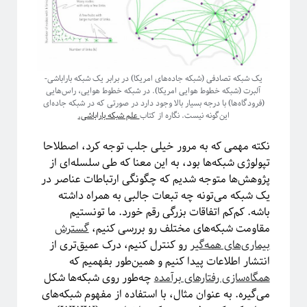
معرفی کتاب
مکانیک آماری
نجوم
هوش مصنوعی
چندرسانه
یک شبکه تصادفی (شبکه جاده‌های امریکا) در برابر یک شبکه باراباشی-
آلبرت (شبکه خطوط هوایی امریکا). در شبکه خطوط هوایی، راس‌هایی
کرونا
(فرودگاه‌‌ها) با درجه بسیار بالا وجود دارد در صورتی که در شبکه جاده‌ای
کوانتوم
این‌گونه نیست. نگاره از کتاب
علم شبکه باراباشی.
کیهان شناسی
نکته مهمی که به مرور خیلی جلب توجه کرد، اصطلاحا
تپولوژی شبکه‌ها بود، به این معنا که طی سلسله‌ای از
پژوهش‌ها متوجه شدیم که چگونگی ارتباطات عناصر در
اطلاعات
یک شبکه می‌تونه چه تبعات جالبی به همراه داشته
ورود
باشه. کم‌کم اتفاقات بزرگی رقم خورد. ما تونستیم
خوراک ورودی‌ها
مقاومت شبکه‌های مختلف رو بررسی کنیم،
گسترش‌
خوراک دیدگاه‌ها
بیماری‌های همه‌گیر
رو کنترل کنیم، درک عمیق‌تری از
وردپرس
انتشار اطلاعات پیدا کنیم و همین‌طور بفهمیم که
همگاه‌سازی رفتارهای‌ برآمده
چه‌طور روی شبکه‌ها شکل
می‌گیره. به عنوان مثال، با استفاده از مفهوم شبکه‌های