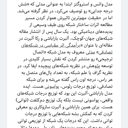
مدل واتس و استروگتز ابتدا به عنوانی مدلی که «شش
درجه جدایی» رو توصیف می‌کرد، در نظر گرفته می‌شد.
اما در حقیقت مهم‌ترین تاثیرش هموار کردن مسیر
دسته‌ها
مطالعه اثرات ساختار شبکه روی طیف وسیعی از
آموزش ریاضی
پدیده‌های دینامیکی بود. یک سال پس از انتشار مقاله
آموزشی
شبکه‌های جهان-کوچک، آلبرت باراباشی و رِکا آلبرت در
اخبار
مقاله‌ای با عنوان «
برآمدگی اثر مقیاسی در شبکه‌های
اختر فیزیک
تصادفی
»
مدلی
معروف به مدل شبکه «اتصال
اسرار کوانتومی
ترجیحی‌» رو منتشر کردن که نقش بسیار کلیدی در
اهداف سیتپور
توسعه پژوهش در نظریه شبکه‌های پیچیده ایفا کرد. در
برنامه‌نویسی و کار با داده
نظریه گراف یا علم شبکه، به تعداد یال‌های متصل به
تاریخ علم
هر راس، درجه اون راس گفته می‌شه و برای شبکه
تصاویر
تصادفی، توزیع درجات رئوس،
پواسونی
هست. ایده
جامعه علمی
مدل باراباشی-آلبرت این بود که توزیع درجات شبکه‌های
خرافات
واقعی، پواسونی نیست بلکه یک توزیع دم‌کلفت (توانی)
درباره دانشمندان
هست. برای همین باراباشی و آلبرت سازوکاری رو معرفی
دوره دکتری
کردن که به کمکش بشه شبکه‌هایی با توزیع درجات
رادیوفیزیک
توانی داشت. این که درجات یک شبکه از توزیعی توانی
روایتگری در علم
میاد، به معنای وجود پدیده‌هایی نادر ولی مهمه! مثلا