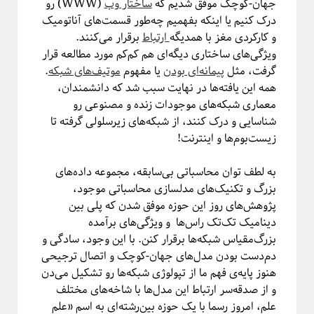
جهان-کوچک موفق شدیم که
ساختار وب
(WWW) رو
درک کنیم یا اینکه بفهمیم چه‌طور قسمت‌های آناتومیک
و کارکردی مغز با همدیگه
ارتباط
برقرار می‌کنند.
ویژگی‌های ساختاری دیگه‌ای هم کم‌کم مورد مطالعه قرار
گرفت، مثل
پیمانه‌ای بودن
یا مفهوم
موتیف‌های شبکه
.
همه این یافته‌ها در نهایت سبب شد که دانشمندان،
معماری شبکه‌های موجودات زنده و مصنوعی رو
شناسایی و درک کنند، از شبکه‌های زیرسلولی گرفته تا
This work is licensed under a
Creative Commons Attribution-
.
NonCommercial-ShareAlike 4.0 International License
زیست‌بوم‌ها و اینترنت!
به لطف توان محاسباتی بی‌سابقه، مجموعه داده‌های
بزرگ و تکنیک‌های مدلسازی محاسباتی موجود،
پژوهش‌های روز این حوزه موفق شدن که پلی بین
دینامیک تک‌تک راس‌ها و ویژگی‌های برآمده
بزرگ‌مقیاس شبکه‌ها برقرار کنن. با این وجود، سادگی و
دم‌دست بودن مدل‌های جهان‌-کوچک و اتصال ترجیحی
هنوز پایه‌ی فهم ما از تپولوژی شبکه‌ها رو تشکیل می‌دن
و از صدقه‌سر ارتباط این مدل‌ها با شاخه‌های مختلف
علم، امروز رسما با یک حوزه بین‌رشته‌ای به اسم «علم