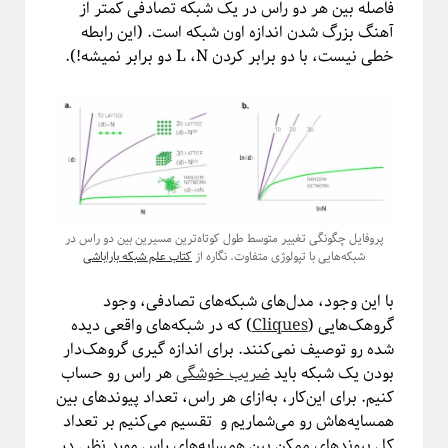
پشت‌پرده نجوم
فاصله بین هر دو راس در یک شبکه تصادفی کمتر از
آهنگ بزرگ شدن اندازه اون شبکه است. (این رابطه
خطی نیست، با دو برابر کردن L ،N دو برابر نمیشه!).
پروفایل چگونگی تغییر متوسط طول کوتاه‌ترین مسیرین بین دو راس در
شبکه‌هایی با تپولوژی متفاوت. نگاره از
کتاب علم شبکه باراباشی
#شرح_پیچیدگی
با این وجود، مدل‌های شبکه‌‌های تصادفی، وجود
گروهک‌هایی (
Cliques
) که در شبکه‌‌های واقعی دیده
شده رو توصیف نمی‌کنند. برای اندازه گیری گروهک‌‌دار
بودن یک شبکه باید
ضریب خوشگی
هر راس رو حساب
کنیم. برای این‌کار، به‌ازای هر راس، تعداد پیوندهای بین
همسایه‌هاش رو می‌شماریم و تقسیم می‌کنیم بر تعداد
کل پیوندهای ممکن بین همسایه‌های راس مورد نظر. در