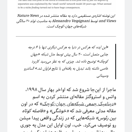
فریبا
در
انتگرال لبگ
فاطمه
در
چهارسال فیزیک!
این نوشته اشاره‌ی مستقیمی دارد به مقاله منتشر شده در Nature News
م. ع.
در
چهارسال فیزیک!
and Views توسط Alessandro Vespignani به مناسبت تولد ۲۰ سالگی
عباس ریزی
در
چهارسال فیزیک!
شبکه‌های جهان-کوچک است.
م. ع.
در
چهارسال فیزیک!
«این ایده که هرکس در دنیا به هرکس دیگری تنها با ۶ درجه
جدایی متصل است، ۲۰ سال پیش توسط مدل شبکه‌ «جهان
پر بازدیدترین نوشته‌ها
کوچک» توضیح داده شد. چیزی که به نظر می‌رسید کاربرد
«روایتگری در علم»
خاصی داشته باشد تبدیل به یافته‌ای با نتایج فراوان شد.» الساندرو
چهارسال فیزیک!
وسپینانی
پرسش‌های یک دانشجوی فیزیک!
لیسانس فیزیک با بیژامه!
ماجرا از این‌جا شروع شد که اواخر بهار سال ۱۹۹۸،
جزر و مد چه جوری کار می‌کنه؟!
واتس و استروگتز مقاله‌ای منتشر کردن به اسم
حکایت «سیستم‌های پیچیده» چیست؟!
«
دینامیک جمعی شبکه‌های جهان-کوچک
» که در اون
سیستم‌های پیچیده: «ماهیت و ویژگی‌»
مقاله مدلی معرفی شد که
«خوشگی»
و
«فاصله کوتاه
یادگیری «سیستم‌های پیچیده» رو از کجا و چه‌طور آغاز کنیم؟!
بین رئوس»
شبکه‌هایی که در زندگی واقعی پیدا میشن
پیشنهادهایی برای دانشجویان تحصیلات تکمیلی، به‌ویژه برای سیستم‌های پیچیده
رو توصیف می‌کرد. خب، اون اوایل این مدل یه جوری
آموزش آنلاین چه چیزی برای ما دارد؟!