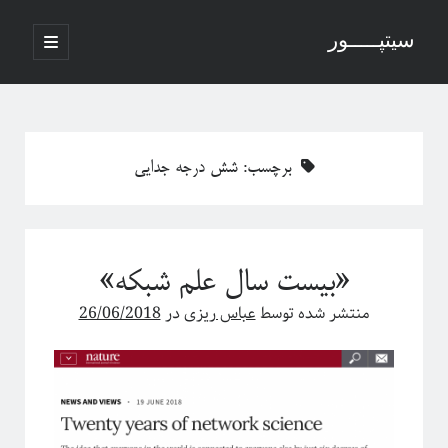
سیتپـــــور
باز
کردن
نوار
فهرست
اصلی
جستجو
کناری
برچسب:
شش درجه جدایی
نوشته‌های تازه
منظور از پدیدارگی در سیستم‌های پیچیده چیست؟
«بیست سال علم شبکه»
درباره سامانه‌های پیچیده
منظور ما از پدیدارگی یا امرجنس در سیستم‌های پیچیده چیه؟
منتشر شده توسط
عباس ریزی
در
26/06/2018
فلسفه ترکیب یا فرایند مکانیکی خلق یک اثر هنری
پاره شدن نخ‌های واسطه بین چند جرم آویزان
آخرین دیدگاه‌ها