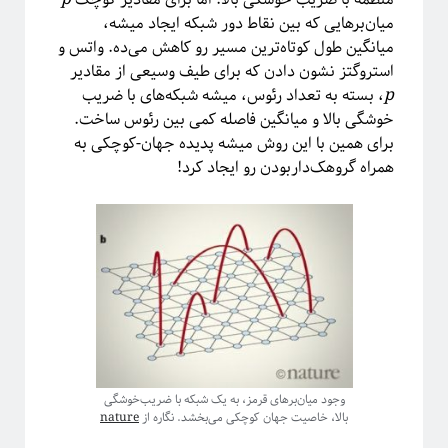
ترویج علم
تحصیلات تکمیلی
میان‌برهایی که بین نقاط دور شبکه ایجاد میشه،
میانگین طول کوتاه‌ترین مسیر رو کاهش می‌ده. واتس و
روایتگری در علم
درشت-دانه‌بندی
دکتری
استروگتز نشون دادن که برای طیف وسیعی از مقادیر
سیستم‌های پیچیده
p
، بسته به تعداد رئوس، میشه شبکه‌های با ضریب
خوشگی بالا و میانگین فاصله کمی بین رئوس ساخت.
شبکه‌های پیچیده
ظهور
ظهوریافتگی
برای همین با این روش میشه پدیده جهان-کوچکی به
همراه گروهک‌داربودن رو ایجاد کرد!
فاینمن
علم شبکه
فرکتال
علم
فیزیک
فیزیک آماری
ماشین لرنینگ
مکانیک کوانتومی
مکانیک آماری
مقیاس
نجوم
نسبیت عام
نسبیت
نیوتون
پایتون
پدیدارگی
همه‌گیری
پیچیدگی
کرونا
پدیده‌های بحرانی
کیهان شناسی
وجود میان‌برهای قرمز، به یک شبکه با ضریب‌خوشگی
کوانتوم
گالیله
کهکشان
بالا، خاصیت جهان کوچکی می‌بخشد. نگاره از
nature
گذار فاز
یادگیری ماشین