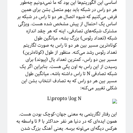
اساسی این الگوریتم‌ها این بود که ما نمی‌دونیم چه‌طور
هر دو راس در شبکه باید بهم متصل بشن برای همین
فرض می‌کنیم که شیوه اتصال هر دو تا راس در شبکه بر
ریچارد فاینمن، فیزیک‌دان تاثیرگذار قرن گذشته
اساس یک احتمال از پیش مشخص شده هست. ویژگی
مشترک شبکه‌های تصادفی، اینه که هر چقد اندازه
شبکه (تعداد رئوس) بزرگ بشه، میانگین طول
کوتاه‌ترین مسیر بین هر دو تا راس به صورت لگاریتم
پروژه پیچیدگی برای همه
تعداد رئوس رشد می‌کنه. منظور از طول (کوتاه‌ترین)
مسیر بین دو راس، کمترین تعداد یال (پیوند) برای
رسیدن از این راس به اون یکی هست. بنابراین اگر یک
شبکه تصادفی N تا راس داشته باشه، میانگین طول
مسیر بین هر دو راس که به تصادف انتخاب بشن این
شکلی تغییر می‌کنه:
این رفتار لگاریتمی به معنی جهان‌-کوچک بودن هست.
همون ایده‌ای که در دنیا هر نفر حداکثر با ۶ تا واسطه به
هرکس دیگه‌ای می‌تونه برسه. یعنی آهنگ بزرگ شدن