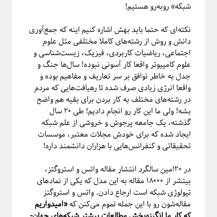
شبکه» روبه‌رو هستیم!
نکته‌ای که حتما باید بهش اشاره کنیم اینه که جمع‌آوری
دانش و روش از رشته‌های کاملا مختلفی مثل علوم
اجتماعی، ریاضیات کاربردی، فیزیک، زیست‌شناسی و
علوم کامپیوتر واقعا کار آسونی نبوده! سال‌ها جنگ و
جدل به خاطر توافق بر سر تعاریف و مفاهیم بوده و
واقعا انرژی زیادی صرف شده تا رهیافت‌هایی که مردم
در رشته‌های مختلف به کار بردن برای بقیه هم واضح
بشه! ولی ما این کار رو انجام دادیم! طی ۲۰ سال
گذشته، یک جامعه پرجوش و خروشی از علم شبکه
ایجاد شده که برای خودش مجلات معتبر، موسسات
تحقیقاتی و کنفرانس‌هایی با هزاران دانشمند داره!
در ۲۰امین سالگرد انتشار مقاله واتس و استروگتز،
بیتشر از ۱۸۰۰۰ مقاله به این مدل که یکی از نمادهای
تپولوژی شبکه‌ است ارجاع دادن. واتس و استروگتز
مقاله‌شون رو با این جمله تموم می‌کنن که
«امیدواریم
که کار ما انگیزه‌بخش مطالعات بیشتر شبکه‌های جهان-