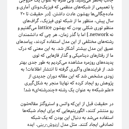
جالب به‌نظر می‌رسید. ولی صرفا به عنوان یک خروجی
مقدمه‌ای بر هندسه فرکتالی
یا تعمیمی از شبکه‌های منظمی که فیزیک‌دونای آماری و
ریچارد فاینمن؛ چهره‌ترین چهره!
ماده‌چگالی‌ها بهشون عادت داشتن. [در حقیقت تا ۲۰
معرفی کتاب و دوره برای دانشجویان سال اول علوم‌پایه و مهندسی
سال پیش، منظور ما از شبکه توی فیزیک، گراف‌های
فیزیک خوش‌مزه یا آشپزی ملوکولی
منظم توری شکلی بودن که بهشون lattice می‌گفتیم و
در رویارویی با علم و مسئله ترویج آن
نه network.]
اما با گذر زمان، هر چی که دانشمندان
آیا باید دکتری بخونم؟!
رشته‌های مختلفی از این مدل استفاده کردند، پیامد‌های
تجربه شخصی در کارهای مربوط به تحلیل داده در بازار و نه دانشگاه!
عمیق این مدل بیشتر آشکار شد. به این معنی که درک
کنکوری‌ها حواستان باشد جوگیر نشوید؛ در علم جایی برای جوگیرها نیست!
ما از رفتارهای دینامیکی و گذار فازهایی که توی
پدیده‌های روزمره‌ مشاهده می‌کردیم به طور جدی بهتر
شد. از فرایندهای واگیری گرفته تا انتشار اطلاعات! به
روایتگری در علم
زودی مشخص شد که این مقاله دوران جدیدی از
پژوهش رو ایجاد کرده که نهایتا منجر به شکل‌گیری
«علم شبکه» به عنوان یک رشته «چندرشته‌ای» شد!
در حقیقت قبل از این‌که واتس و استروگتز مقاله‌شون
رو منتشر کنند، الگوریتم‌هایی که برای ایجاد شبکه‌ها
استفاده می‌شد به دنبال این بودن که یک شبکه
تصادفی ایجاد کنند. مثل مدل
اردوش-رینی
. ایده