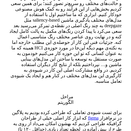
و حالت‌های مختلف رو سریع‌تر تصور کنند؛ برای همین سعی
کردیم بخش‌هایی از این فرآیند رو به کمک هوش مصنوعی
خودکار کنیم. ابزاری که ما ساختیم اول با استفاده از
مدل‌های مختلف یادگیری ماشین saliency-based مثل
deepgaze به چند رنگ اصلی در نقطه‌ی تمرکز می‌رسید بعد
سعی می‌کرد با پیدا کردن رنگ‌های مکمل یه پالت کامل ایجاد
کنه و در نهایت روی عناصر مختلف رنگ متناسبی اعمال
کنه. جزئیات فنی این کار از حوصله‌ی این مطلب خارجه اما
یه نکته‌ی مهم دیگه این‌جا در مورد حوزه‌ی HCI همینه که ما
به عنوان کسانی که تو این حوزه کار می‌کنیم خودمون به
صورت مستقل به توسعه یا ساختن این مدل‌های بینایی
ماشین و… نپرداختیم بلکه از نتایج کار دیگران استفاده
کردیم. در واقع مشارکت اصلی این کار در شیوه‌ی به
کارگیری این مدل‌های مختلف در کنار هم و ایجاد یک شیوه‌ی
تعامل مناسبه.
مراحل
الگوریتم
برای تست شیوه‌ی تعاملی که طراحی کرده بودیم یه پلاگین
در نرم‌افزار
figma
که ابزار کار اصلی خیلی از طراحان
گرافیکه طراحی کردیم که بهشون امکان می‌داد از روی یه
طرح از پیش آماده در لحظه تعداد زیادی (حداقل ۱۲۰ تا)