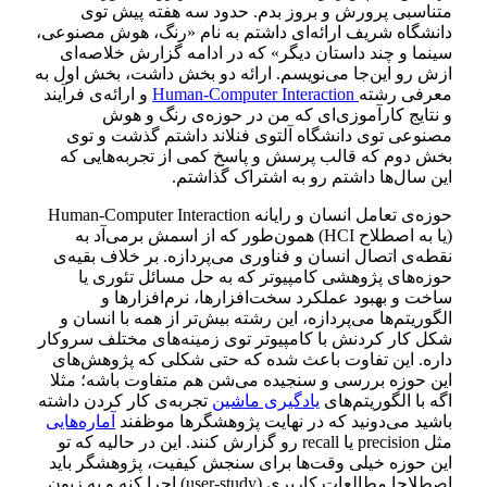
متناسبی پرورش و بروز بدم. حدود سه هفته پیش توی
دانشگاه شریف ارائه‌ای داشتم به نام «رنگ، هوش مصنوعی،
سینما و چند داستان دیگر» که در ادامه گزارش خلاصه‌ای
ازش رو این‌جا می‌نویسم. ارائه دو بخش داشت، بخش اول به
معرفی رشته
Human-Computer Interaction
و ارائه‌ی فرآیند
و نتایج کارآموزی‌ای که من در حوزه‌ی رنگ و هوش
مصنوعی توی دانشگاه آلتوی فنلاند داشتم گذشت و توی
بخش دوم که قالب پرسش و پاسخ کمی از تجربه‌هایی که
این سال‌ها داشتم رو به اشتراک گذاشتم.
حوزه‌ی تعامل انسان و رایانه Human-Computer Interaction
(یا به اصطلاح HCI) همون‌طور که از اسمش برمی‌آد به
نقطه‌ی اتصال انسان و فناوری می‌پردازه. بر خلاف بقیه‌ی
حوزه‌های پژوهشی کامپیوتر که به حل مسائل تئوری یا
ساخت و بهبود عملکرد سخت‌افزارها، نرم‌افزارها و
الگوریتم‌ها می‌پردازه، این رشته بیش‌تر از همه با انسان و
شکل کار کردنش با کامپیوتر توی زمینه‌های مختلف سروکار
داره. این تفاوت باعث شده که حتی شکلی که پژوهش‌های
این حوزه بررسی و سنجیده می‌شن هم متفاوت باشه؛ مثلا
اگه با الگوریتم‌های
یادگیری ماشین
تجربه‌ی کار کردن داشته
باشید می‌دونید که در نهایت پژوهشگرها موظفند
آماره‌هایی
مثل precision یا recall رو گزارش کنند. این در حالیه که تو
این حوزه خیلی وقت‌ها برای سنجش کیفیت، پژوهشگر باید
اصطلاحا مطالعات کاربری (user-study) اجرا کنه و به زبون