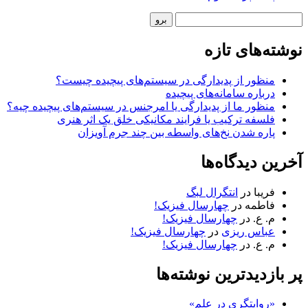
نوار
جستجو
کناری
نوشته‌های تازه
منظور از پدیدارگی در سیستم‌های پیچیده چیست؟
درباره سامانه‌های پیچیده
منظور ما از پدیدارگی یا امرجنس در سیستم‌های پیچیده چیه؟
فلسفه ترکیب یا فرایند مکانیکی خلق یک اثر هنری
پاره شدن نخ‌های واسطه بین چند جرم آویزان
آخرین دیدگاه‌ها
فریبا
در
انتگرال لبگ
فاطمه
در
چهارسال فیزیک!
م. ع.
در
چهارسال فیزیک!
عباس ریزی
در
چهارسال فیزیک!
م. ع.
در
چهارسال فیزیک!
پر بازدیدترین نوشته‌ها
«روایتگری در علم»