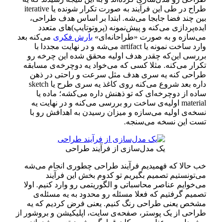
طراح در طی این فرآیند به صورت تکرار شونده یا iterative
بین چند فضا جابجا می‌شه. ابتدا بر اساس هدف طراحی،
ایده‌پردازی می‌کنه و پیش‌نمونه (پروتوتایپ‌)های متعدد
می‌سازه و به صورت «طراحانه‌ای»
بارش فکری
می‌کنه بعد
وارد ساخت نمونه یا artifact می‌شه و در نهایت مجددا با
بررسی این‌که چقدر هدف اولیه محقق شده این چرخه رو
تکرار می‌کنه. مثلا کسی که می‌خواد یه دوچرخه‌ی مسابقه
طراحی کنه یه سری هدف مثل سرعت و راحتی در ذهن
داره بعد شروع می‌کنه روی کاغذ یه سری طرح یا sketch
ساده از دوچرخه‌ای که تو ذهنش داره می‌کشه؛ ماده یا
material اولیه‌ی ساخت رو بررسی می‌کنه و در نهایت یه
نسخه‌ی اولیه می‌سازه و میزان رسیدن به اهدافش رو با
تست این نسخه می‌سنجه.
یک مدل‌سازی از فرآیند طراحی
خب حالا که فهمیدیم فرآیند طراحی چطوری انجام می‌شه
می‌تونستیم تصمیم بگیریم تو کدوم بخش این فرآیند
می‌خوایم عناصر محاسباتی و الگوریتمی رو وارد کنیم. اولا
تصمیم گرفتیم که فعلا مسئله رو محدود به یه مسئله‌ی
مشخص یعنی طراحی رنگ کنیم. یعنی فرض کردیم که یه
طراحی از یک پوستر، صفحه‌ی سایت، اپلیکیشن و بروشور از