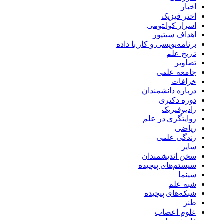
اخبار
اختر فیزیک
اسرار کوانتومی
اهداف سیتپور
برنامه‌نویسی و کار با داده
تاریخ علم
تصاویر
جامعه علمی
خرافات
درباره دانشمندان
دوره دکتری
رادیوفیزیک
روایتگری در علم
ریاضی
زندگی علمی
سایر
سخن اندیشمندان
سیستم‌های پیچیده
سینما
شبه علم
شبکه‌های پیچیده
طنز
علوم اعصاب