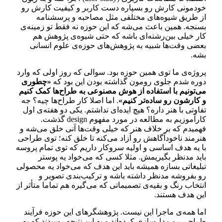
خودمونی کارش رو بسپاره دست کاربر و کیفیت کارش رو
از طریق شیوه‌های مختلفی مثل مصاحبه و پرسشنامه
بسنجه. همین باعث می‌شه که این حوزه نه فقط تو زمینه‌ی
کار خیلی بین‌رشته‌ای باشه که حتی شیوه‌ی پژوهش هم
بعضی وقت‌ها شبیه به پژوهش‌های حوزه‌ی علوم انسانی
بشه.
پروژه‌ی ما توی همین حوزه بود. سوالی که روز اولی که وارد
دوره شدم جلوی رومون گذاشته بودن این بود که
«چطوری
می‌تونیم با استفاده از هوش مصنوعی به طراح‌ها کمک کنیم
و کارشون رو ساده‌تر کنیم»
. اما اصلا کار طراح‌ها چیه؟ جه
تفاوتی با هنر داره؟ هیچ ایده‌ای نداشتم. یکی دو هفته‌ی اول
کارآموزیم به مطالعه در مورد مفهوم design گذشت.
فهمیدم که بر خلاف هنر که خیلی وقت‌ها آنی خلق می‌شه و
هنرمند ناخودآگاهش رو آزاد می‌کنه تا خلق کنه؛ توی طراحی
با یه هدف اساسی و اولیه سروکار داریم که توی تمام پروسه
باید مدنظر بگیریمش. مثلا کسی که می‌خواد یه پوستر
تبلیغاتی بسازه همیشه باید این هدف که می‌خواد یه محصولی
رو بفروشه مدنظر داشته باشه و ترکیب‌بندی تصویر و
انتخاب رنگ و بقیه‌ی تصمیماتی که می‌گیره هم تماما متأثر از
این هدف هستند.
اما همه‌ی ماجرا این نیست. پژوهشگرهای این حوزه فرآیند
طراحی رو مدل‌سازی کرده‌اند و به این نتیجه رسیدند که یه