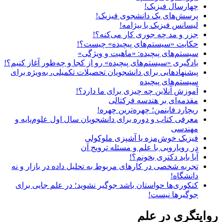
چهارسال فیزیک!
پرسش‌های یک دانشجوی فیزیک!
لیسانس فیزیک با بیژامه!
جزر و مد چه جوری کار می‌کنه؟!
حکایت «سیستم‌های پیچیده» چیست؟!
سیستم‌های پیچیده: «ماهیت و ویژگی‌»
یادگیری «سیستم‌های پیچیده» رو از کجا و چه‌طور آغاز کنیم؟!
پیشنهادهایی برای دانشجویان تحصیلات تکمیلی، به‌ویژه برای
سیستم‌های پیچیده
آموزش آنلاین چه چیزی برای ما دارد؟!
مقدمه‌ای بر هندسه فرکتالی
ریچارد فاینمن؛ چهره‌ترین چهره!
معرفی کتاب و دوره برای دانشجویان سال اول علوم‌پایه و
مهندسی
فیزیک خوش‌مزه یا آشپزی ملوکولی
در رویارویی با علم و مسئله ترویج آن
آیا باید دکتری بخونم؟!
تجربه شخصی در کارهای مربوط به تحلیل داده در بازار و نه
دانشگاه!
کنکوری‌ها حواستان باشد جوگیر نشوید؛ در علم جایی برای
جوگیرها نیست!
روایتگری در علم