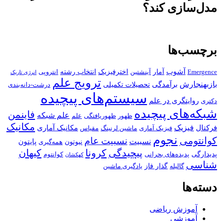
مدل‌سازی کند؟
برچسب‌ها
آشوب
آمار
اخترفیزیک
انتخاب رشته
Emergence
آینشتین
انتروپی
انرژی تاریک
ترویج علم
بازبهنجارش
برآمدگی
تحصیلات تکمیلی
درشت-دانه‌بندی
سیستم‌های پیچیده
روایتگری در علم
دکتری
شبکه‌های پیچیده
فاینمن
علم شبکه
ظهور
ظهوریافتگی
علم
مکانیک
فیزیک
فرکتال
مکانیک آماری
فیزیک آماری
ماشین لرنینگ
مقیاس
نجوم
کوانتومی
نسبیت عام
نسبیت
پایتون
نیوتون
همه‌گیری
پیچیدگی
کرونا
کیهان
پدیدارگی
پدیده‌های بحرانی
کوانتوم
کهکشان
شناسی
گذار فاز
گالیله
یادگیری ماشین
دسته‌ها
آموزش ریاضی
آموزشی