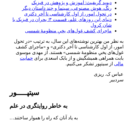
دیوید گریفیث: آموزش و پژوهش در فیزیک
رنگ، هوش مصنوعی، سینما و چند داستان دیگر
در تحول امور، از اول کارشناسی تا آخر دکتری
دنیای این روزهای علم، قسمت ۳: بحران در فیزیک با
شان کرول
ماجرای کشف غول‌های یخیِ منظومۀ شمسی
به نظر من بهترین نوشته‌های این سال، به ترتیب «در تحول
امور، از اول کارشناسی تا آخر دکتری» و «ماجرای کشف
غول‌های یخیِ منظومۀ شمسی» هستند. از مهدی موسوی
بابت همراهی همیشگیش و از بابک اسعدی برای
حمایت
مالی
از سیتپور تشکر می‌کنیم.
عباس‌ ک. ریزی
سردبیر
سیتپـــــور
به خاطر روایتگری در علم
به یاد آنان که راه را هموار ساختند…