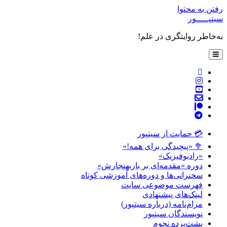
رفتن به محتوا
سیتپـــــور
به‌خاطر روایتگری در علم!
باز
کردن
فهرست
twitter
اصلی
instagram
youtube
پست
patreon
الکترونیکی
telegram
💳 حمایت از سیتپور
🥦 «پیچیدگی برای همه!»
«رادیوفیزیک»
دوره «مقدمه‌ای بر بازبهنجارش»
سخنرانی‌ها و دوره‌های آموزشی کوتاه
فهرست موضوعی سایت
لینک‌های پیشنهادی
مرام‌نامه (درباره سیتپور)
نویسندگان سیتپور
پشت‌پرده نجوم