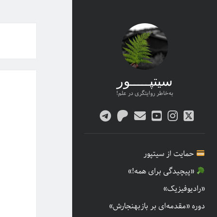
سیتپـــــور
به‌خاطر روایتگری در علم!
twitter
پست
youtube
instagram
patreon
telegram
الکترونیکی
حمایت از سیتپور
«پیچیدگی برای همه!»
«رادیوفیزیک»
دوره «مقدمه‌ای بر بازبهنجارش»