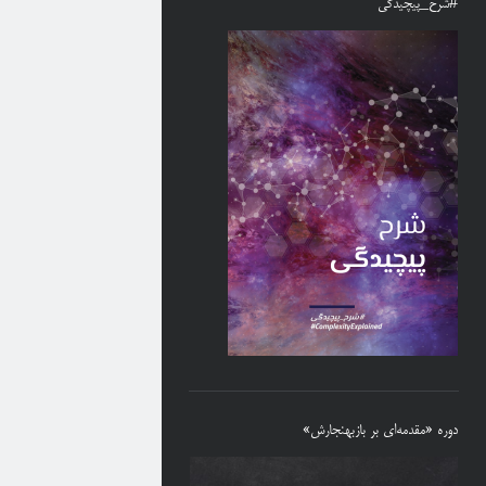
#شرح_پیچیدگی
دوره «مقدمه‌ای بر بازبهنجارش»