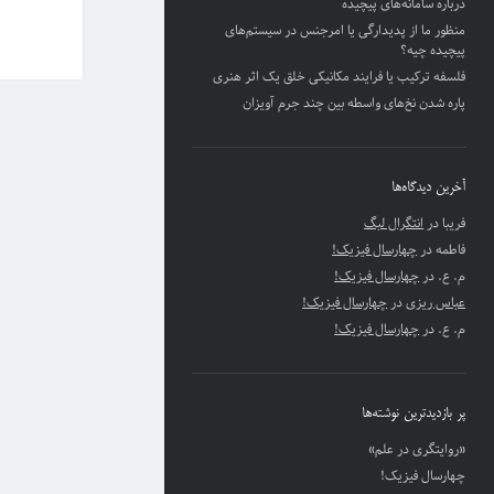
درباره سامانه‌های پیچیده
منظور ما از پدیدارگی یا امرجنس در سیستم‌های
پیچیده چیه؟
فلسفه ترکیب یا فرایند مکانیکی خلق یک اثر هنری
پاره شدن نخ‌های واسطه بین چند جرم آویزان
آخرین دیدگاه‌ها
فریبا
در
انتگرال لبگ
فاطمه
در
چهارسال فیزیک!
م. ع.
در
چهارسال فیزیک!
عباس ریزی
در
چهارسال فیزیک!
م. ع.
در
چهارسال فیزیک!
پر بازدیدترین نوشته‌ها
«روایتگری در علم»
چهارسال فیزیک!