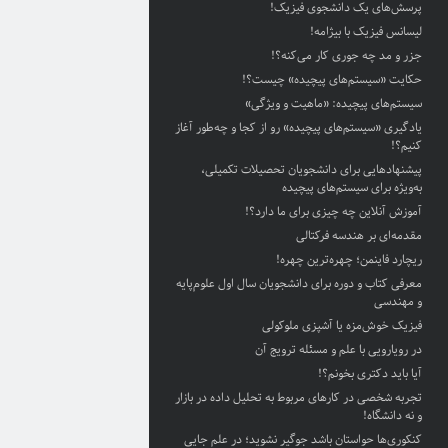
پرسش‌های یک دانشجوی فیزیک!
لیسانس فیزیک با بیژامه!
جزر و مد چه جوری کار می‌کنه؟!
حکایت «سیستم‌های پیچیده» چیست؟!
سیستم‌های پیچیده: «ماهیت و ویژگی‌»
یادگیری «سیستم‌های پیچیده» رو از کجا و چه‌طور آغاز
کنیم؟!
پیشنهادهایی برای دانشجویان تحصیلات تکمیلی،
به‌ویژه برای سیستم‌های پیچیده
آموزش آنلاین چه چیزی برای ما دارد؟!
مقدمه‌ای بر هندسه فرکتالی
ریچارد فاینمن؛ چهره‌ترین چهره!
معرفی کتاب و دوره برای دانشجویان سال اول علوم‌پایه
و مهندسی
فیزیک خوش‌مزه یا آشپزی ملوکولی
در رویارویی با علم و مسئله ترویج آن
آیا باید دکتری بخونم؟!
تجربه شخصی در کارهای مربوط به تحلیل داده در بازار
و نه دانشگاه!
کنکوری‌ها حواستان باشد جوگیر نشوید؛ در علم جایی