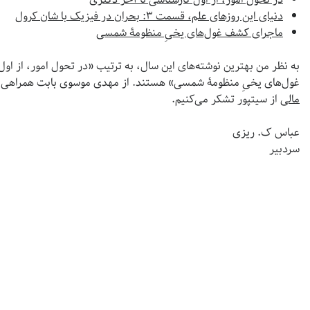
دنیای این روزهای علم، قسمت ۳: بحران در فیزیک با شان کرول
ماجرای کشف غول‌های یخیِ منظومۀ شمسی
به نظر من بهترین نوشته‌های این سال، به ترتیب «در تحول امور، از ا
غول‌های یخیِ منظومۀ شمسی» هستند. از مهدی موسوی بابت همراهی 
مالی
از سیتپور تشکر می‌کنیم.
عباس‌ ک. ریزی
سردبیر