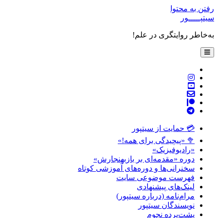
رفتن به محتوا
سیتپـــــور
به‌خاطر روایتگری در علم!
باز
کردن
فهرست
twitter
اصلی
instagram
youtube
پست
patreon
الکترونیکی
telegram
💳 حمایت از سیتپور
🥦 «پیچیدگی برای همه!»
«رادیوفیزیک»
دوره «مقدمه‌ای بر بازبهنجارش»
سخنرانی‌ها و دوره‌های آموزشی کوتاه
فهرست موضوعی سایت
لینک‌های پیشنهادی
مرام‌نامه (درباره سیتپور)
نویسندگان سیتپور
پشت‌پرده نجوم