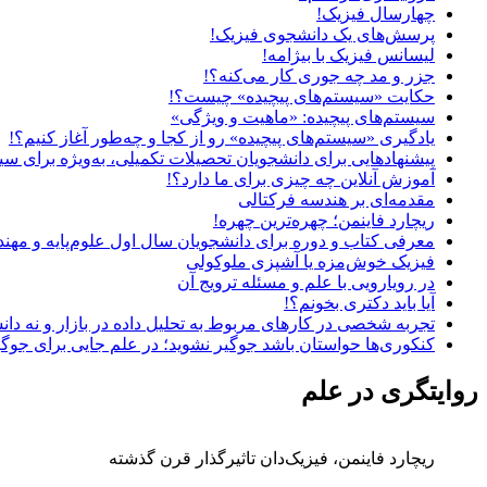
چهارسال فیزیک!
پرسش‌های یک دانشجوی فیزیک!
لیسانس فیزیک با بیژامه!
جزر و مد چه جوری کار می‌کنه؟!
حکایت «سیستم‌های پیچیده» چیست؟!
سیستم‌های پیچیده: «ماهیت و ویژگی‌»
یادگیری «سیستم‌های پیچیده» رو از کجا و چه‌طور آغاز کنیم؟!
پیشنهادهایی برای دانشجویان تحصیلات تکمیلی، به‌ویژه برای سی
آموزش آنلاین چه چیزی برای ما دارد؟!
مقدمه‌ای بر هندسه فرکتالی
ریچارد فاینمن؛ چهره‌ترین چهره!
معرفی کتاب و دوره برای دانشجویان سال اول علوم‌پایه و مهن
فیزیک خوش‌مزه یا آشپزی ملوکولی
در رویارویی با علم و مسئله ترویج آن
آیا باید دکتری بخونم؟!
تجربه شخصی در کارهای مربوط به تحلیل داده در بازار و نه دان
کنکوری‌ها حواستان باشد جوگیر نشوید؛ در علم جایی برای جوگ
روایتگری در علم
ریچارد فاینمن، فیزیک‌دان تاثیرگذار قرن گذشته