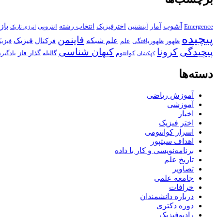
باز
آشوب
آمار
اخترفیزیک
انتخاب رشته
Emergence
آینشتین
انتروپی
انرژی تاریک
پیچیده
فاینمن
علم شبکه
فیزیک
فرکتال
ظهور
ظهوریافتگی
علم
فیزی
پیچیدگی
کرونا
کیهان شناسی
گذار فاز
کوانتوم
گالیله
یادگیر
کهکشان
دسته‌ها
آموزش ریاضی
آموزشی
اخبار
اختر فیزیک
اسرار کوانتومی
اهداف سیتپور
برنامه‌نویسی و کار با داده
تاریخ علم
تصاویر
جامعه علمی
خرافات
درباره دانشمندان
دوره دکتری
رادیوفیزیک