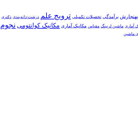
ترویج علم
بهنجارش
برآمدگی
تحصیلات تکمیلی
درشت-دانه‌بندی
دکتری
نجوم
مکانیک کوانتومی
مکانیک آماری
ک آماری
ماشین لرنینگ
مقیاس
ی ماشین