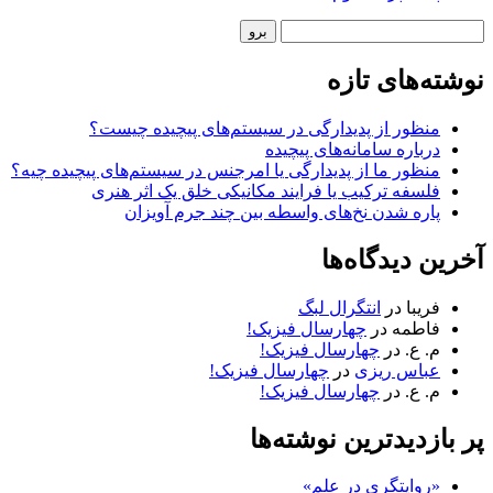
نوار
جستجو
کناری
نوشته‌های تازه
منظور از پدیدارگی در سیستم‌های پیچیده چیست؟
درباره سامانه‌های پیچیده
منظور ما از پدیدارگی یا امرجنس در سیستم‌های پیچیده چیه؟
فلسفه ترکیب یا فرایند مکانیکی خلق یک اثر هنری
پاره شدن نخ‌های واسطه بین چند جرم آویزان
آخرین دیدگاه‌ها
فریبا
در
انتگرال لبگ
فاطمه
در
چهارسال فیزیک!
م. ع.
در
چهارسال فیزیک!
عباس ریزی
در
چهارسال فیزیک!
م. ع.
در
چهارسال فیزیک!
پر بازدیدترین نوشته‌ها
«روایتگری در علم»