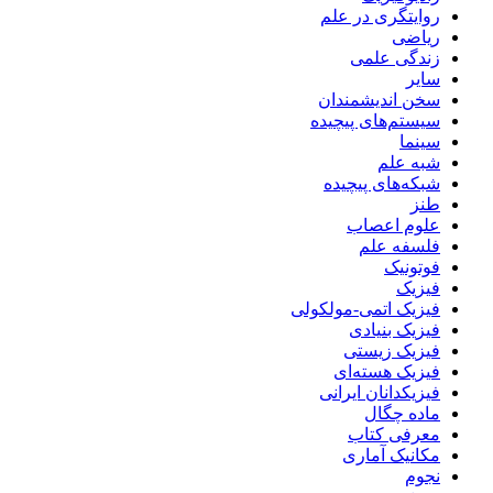
روایتگری در علم
ریاضی
زندگی علمی
سایر
سخن اندیشمندان
سیستم‌های پیچیده
سینما
شبه علم
شبکه‌های پیچیده
طنز
علوم اعصاب
فلسفه علم
فوتونیک
فیزیک
فیزیک اتمی-مولکولی
فیزیک بنیادی
فیزیک زیستی
فیزیک هسته‌ای
فیزیکدانان ایرانی
ماده چگال
معرفی کتاب
مکانیک آماری
نجوم