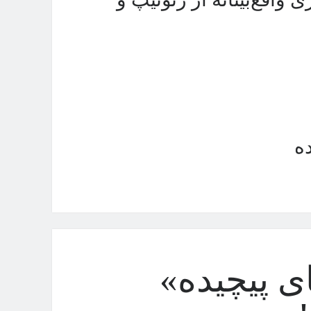
ه
 پیچیده»