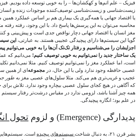
فیزیک – علم اتم‌ها و کهکشان‌ها – را به خوبی توسعه داده‌ بودیم. 
زیست‌شناسی و زیست‌شناسی توصیف‌کننده موجودات زنده و انسان‌ ه
یا اقتصاد جهانی یا همه‌گیری یک بیماری هم بر اساس عملکرد همین 
محاسبه می‌توان به این پرسش‌ها پاسخ داد. با این وجود، رفته رفته م
مغز انسان یا اقتصاد جهانی دچار نواقص جدی است و پیش‌بینی و کنتر
گویا این سیستم‌ها دارای پیچیدگی عجیبی هستند. به عبارتی،
این سیستم
اجزایشان را می‌شناسیم و رفتار تک‌تک ‌آن‌ها را به خوبی می‌توانیم پ
یک ساختار جدید را نمی‌توانیم به خوبی توصیف کنیم!
می‌دانیم که عم
است، اما عملکرد مغز را نمی‌توانیم توصیف کنیم. مثلا نمی‌دانیم ت
عصبی حافظه وجود ندارد ولی با این حال، در
مجموعه‌
ای از همین سل
عجیب و غریب‌تری هم می‌کند. مثلا سلول‌های عصبی مغز
به طور ج
که آگاهی در هیچ کجای سلول عصبی بیچاره وجود ندارد. تلاش برای حل
همه چیز آشنا باشد، لزومی ندارد در مقیاس درشت‌تر رفتار سیستم را 
در علم بود؛ انگاره پیچیدگی.
پدیدارگی (Emergence) و لزوم
تحول انگ
بشر قرن ۲۱، به دنبال شناخت
سیستم‌های پیچیده
است. سیستم‌هایی ک