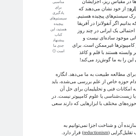
ها در مقیاس ریز، اجزایشان
مناسبی
برای
اره
»
از خود نشان می‌دهند که
یادگیری
درک سیستم‌های پیچیده هستیم.
سیستم‌های
نیم اگر آنفولانزا در آفریقا
پیچیده
هستید، این
احتمالی یک ایرانی در چند روز
کتاب
تی موجود ساده‌ای نیست و
پیشنهاد
کامپیوترها غیرممکن است. برای
جدی ما
است 🙂
 وابسته هستند با قلم و کاغذ
ین را به ما گوش‌زد می‌کند!
رای مطالعه طبیعت به ما می‌دهد. انگاره
کدام حوزه‌ خاص از علم بررسی می‌شده، باید
 امکانات فنی و تحلیلیمان برای حل آن
یا زیست‌شناسی یا علوم کامپیوتر نیست. در
ه‌های مختلف با ابزارهایی که دارند سعی
ازنده آن و شناخت اجزا نمی‌توانیم به
قلیل‌گرایی (
reductionism
) قرار دارد.