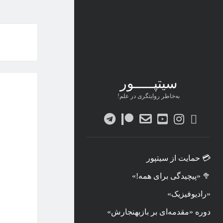
سیتپـــــور
به‌خاطر روایتگری در علم!
twitter
instagram
youtube
پست
patreon
telegram
الکترونیکی
💳 حمایت از سیتپور
🥦 «پیچیدگی برای همه!»
«رادیوفیزیک»
دوره «مقدمه‌ای بر بازبهنجارش»