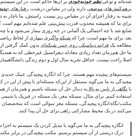
شده‌اند و نوعی
نظم خودبه‌خودی
بر آن‌ها حاکم است. در این سیستم‌
برهم‌کنش‌های موضعی
دارند ولی در مقیاس درشت،
رفتارهای «
پدید
شبیه به رفتار اجزای آن در مقیاس ریز نیست. راستش، ما ناچار به 
برای ما که همیشه مجذوب قدرت پیش‌بینی علم شده‌ایم مهم است که بدا
شایع شد با چه احتمالی یک آلمانی در چه روزی بیمار می‌شود و با چه 
بعد. برای ما مهم است، چرا که
شبکه واگیری بیماری
از لحاظ ریاضیا
مطالعه یک
فرایند دینامیکی روی چنین شبکه‌ای
بدون کمک گرفتن از 
ما حل هم‌زمان تعداد زیادی معادله دیفرانسیل غیرخطی که به‌ همدیگر
اصلا راحت نیست. حداقل تجربه سال اول و دوم زندگی دانشگاهیمان ا
سیستم‌های پیچیده مهم هستند، چرا که انگاره پیچیدگی عینک جدیدی ب
پیچیدگی به ما می‌گوید مستقل از این‌که مسئله‌ای تا پیش از این در 
با
نگاهی از پایین‌ به بالا
به دنبال حل آن مسئله باشیم و همزمان از همه
استفاده کنیم. برای مثال، مسئله مغز، یک مسئله در فیزیک یا شیمی 
مکتب/نگاه/انگاره پیچیدگی، مسئله مغز سوالی است که متخصصان حوز
می‌کنند در یک محیط مشارکتی راهی برای حل آن پیدا کنند.
انگاره پیچیدگی به ما می‌گوید با تبدیل کردن یک سیستم به اجزا س
درک درستی از آن سیستم برسیم. مکتب پیچیدگی در برابر مکتب ت