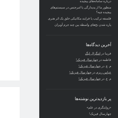
درباره سامانه‌های پیچیده
منظور ما از پدیدارگی یا امرجنس در سیستم‌های
پیچیده چیه؟
فلسفه ترکیب یا فرایند مکانیکی خلق یک اثر هنری
پاره شدن نخ‌های واسطه بین چند جرم آویزان
آخرین دیدگاه‌ها
فریبا
در
انتگرال لبگ
فاطمه
در
چهارسال فیزیک!
م. ع.
در
چهارسال فیزیک!
عباس ریزی
در
چهارسال فیزیک!
م. ع.
در
چهارسال فیزیک!
پر بازدیدترین نوشته‌ها
«روایتگری در علم»
چهارسال فیزیک!