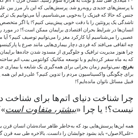
۲۰ میلادی 
با پرسش‌های جدیدی روبه‌رو شد. پرسش‌هایی که این بار مرز بین علوم
جنس که حالا که فیزیک را به‌خوبی می‌شناسیم‌، آیا می‌توانیم یک ترکی
تاشدگی یک پروتئین را با دقت خوبی پیش‌بینی کنیم؟! یا اگر متخصص
انسان‌ها در شرایط بحران اقتصادی برایمان ممکن است؟! در مورد ر
عصبی را می‌شناسیم آیا کارکرد مغز را می‌توانیم توصیف کنیم؟ آیا م
چه اتفاقی می‌افتد که فردی دچار بیماری‌هایی مانند صرع یا پارکینس
چرا هنوز مدیریت ترافیک و جلوگیری از مسدود شدن جاده‌ها برایما
که به ماه سفر کرده‌ایم و با توسعه مکانیک کوانتومی بمب اتم ساخته‌
بغرنج،
نمی‌توانیم زمان بحرانی برای همه‌گیری یک شایعه یا بیماری جدی
برای چگونگی واکسیناسیون مردم را تدوین کنیم؟ علی‌رغم این همه 
قبیل مسائل ناتوان مانده‌ایم؟!
چرا شناخت دنیای اتم‌ها برای شناخت د
نیست؟! یا چرا «
بیشتر، متفاوت است
»؟
همه این‌ها پرسش‌هایی بود که به‌خاطر ظاهر ساده‌شان انسان قرن 
«
علی‌الاصول
» باید بشود جوابشان را دانست. بالاخره طی سه قرن گ