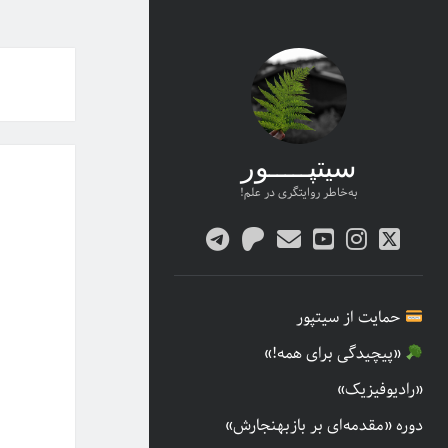
سیتپـــــور
به‌خاطر روایتگری در علم!
twitter
پست
youtube
instagram
patreon
telegram
الکترونیکی
حمایت از سیتپور
«پیچیدگی برای همه!»
«رادیوفیزیک»
دوره «مقدمه‌ای بر بازبهنجارش»