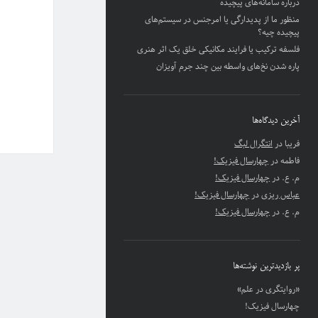
درباره سامانه‌های پیچیده
منظور ما از پدیدارگی یا امرجنس در سیستم‌های
پیچیده چیه؟
فلسفه ترکیب یا فرایند مکانیکی خلق یک اثر هنری
پاره شدن نخ‌های واسطه بین چند جرم آویزان
آخرین دیدگاه‌ها
فریبا
در
انتگرال لبگ
فاطمه
در
چهارسال فیزیک!
م. ع.
در
چهارسال فیزیک!
عباس ریزی
در
چهارسال فیزیک!
م. ع.
در
چهارسال فیزیک!
پر بازدیدترین نوشته‌ها
«روایتگری در علم»
چهارسال فیزیک!