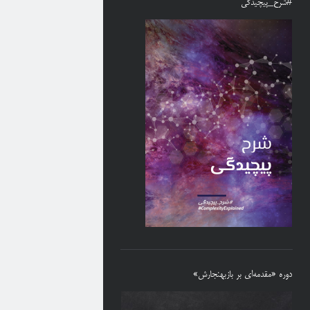
#شرح_پیچیدگی
دوره «مقدمه‌ای بر بازبهنجارش»