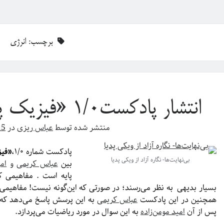
برچسب:
انرژی
انتشار پادکست۱/۰ «فیزیک پایه: سهل ممتنع»
منتشر شده توسط
عباس ریزی
در
15
پادکست شماره ۱/۰،
«فیز
بی‌نهایت‌ها- نگاره آزاد از ویکی پدیا
بین
عباس کریمی
و
امی
پایه است . مفاهیمی که
بسیار بدیهی به نظر می‌رسند؛ در صورتی که این‌گونه نیست! مفاهیمی 
همچنین در این پادکست
عباس کریمی
به این پرسش پاسخ می‌دهد که آ
پس از آن
امید مومن‌زاده
به این سوال در مورد ریاضیات می‌پردازد.