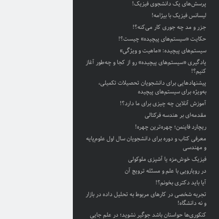
پرسش‌های یک دانشجوی فیزیک!
لیسانس فیزیک با بیژامه!
جزر و مد چه جوری کار می‌کنه؟!
حکایت «سیستم‌های پیچیده» چیست؟!
سیستم‌های پیچیده: «ماهیت و ویژگی‌»
یادگیری «سیستم‌های پیچیده» رو از کجا و چه‌طور آغاز
کنیم؟!
پیشنهادهایی برای دانشجویان تحصیلات تکمیلی،
به‌ویژه برای سیستم‌های پیچیده
آموزش آنلاین چه چیزی برای ما دارد؟!
مقدمه‌ای بر هندسه فرکتالی
ریچارد فاینمن؛ چهره‌ترین چهره!
معرفی کتاب و دوره برای دانشجویان سال اول علوم‌پایه
و مهندسی
فیزیک خوش‌مزه یا آشپزی ملوکولی
در رویارویی با علم و مسئله ترویج آن
آیا باید دکتری بخونم؟!
تجربه شخصی در کارهای مربوط به تحلیل داده در بازار
و نه دانشگاه!
کنکوری‌ها حواستان باشد جوگیر نشوید؛ در علم جایی