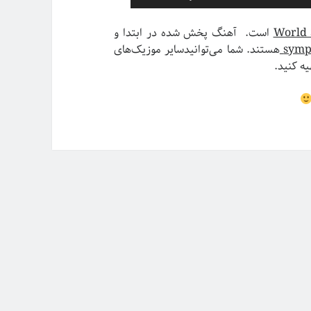
افزایش
یا
World 
است. آهنگ پخش شده در ابتدا و
کاهش
symp
هستند. شما می‌توانیدسایر موزیک‌های
صدا
یه کنید.
از
کلیدهای
بالا
و
پایین
استفاده
کنید.