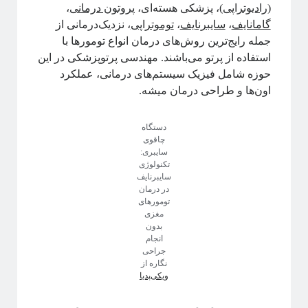
(
رادیوتراپی
)، پزشکی هسته‌ای،
پروتون درمانی
،
پشت‌پرده نجوم
گامانایف
،
سایبرنایف
،
توموتراپی
، نزدیک‌درمانی از
جمله رایج‌ترین روش‌های درمان انواع تومورها با
استفاده از پرتو می‌باشند. مهندسی پرتوپزشکی در این
حوزه شامل فیزیک سیستم‌های درمانی، عملکرد
#شرح_پیچیدگی
اون‌ها و طراحی درمان میشه.
دستگاه
چاقوی
سایبری:
دوره «مقدمه‌ای بر بازبهنجارش»
تکنولوژی
سایبرنایف
در درمان
تومورهای
مغزی
بدون
آیا فیزیک می‌تواند شبکه‌های اجتماعی را مدل‌سازی کند؟
انجام
جراحی
نگاره از
ویکی‌پدیا