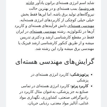
شاید اسم انرژی هسته‌ای براتون یادآور
حادثه
فریبا
در
انتگرال لبگ
هیروشیما
، بمب هسته‌ای و در بهترین حالت
فاطمه
در
چهارسال فیزیک!
نیروگاه‌های تولید برق باشه. اما این‌ها فقط بخش
م. ع.
در
چهارسال فیزیک!
خیلی خیلی کوچکی از کاربردهای انرژی هسته‌ایه.
عباس ریزی
در
چهارسال فیزیک!
مهندسی هسته‌ای
دانش فرآیندهای هسته‌ای و کاربرد
م. ع.
در
چهارسال فیزیک!
آن‌ها در تکنولوژیه. رشته
مهندسی هسته‌ای
در ایران
فقط در مقطع کارشناسی ارشد و دکتری تدریس
میشه و از طریق کنکور کارشناسی ارشد فیزیک یا
پر بازدیدترین نوشته‌ها
مهندسی برق میشه وارد این رشته شد.
«روایتگری در علم»
چهارسال فیزیک!
گرایش‌های مهندسی هسته‌ای
پرسش‌های یک دانشجوی فیزیک!
لیسانس فیزیک با بیژامه!
پرتوپزشکی:
کاربرد انرژی هسته‌ای در
جزر و مد چه جوری کار می‌کنه؟!
پزشکی
حکایت «سیستم‌های پیچیده» چیست؟!
کاربرد پرتو:
کاربرد انرژی هسته‌ای در تمامی
سیستم‌های پیچیده: «ماهیت و ویژگی‌»
صنایع به جز پزشکی، به‌عنوان مثال کاربرد در
یادگیری «سیستم‌های پیچیده» رو از کجا و چه‌طور آغاز کنیم؟!
رادیوگرافی صنعتی، کشاورزی، نگهداری مواد
پیشنهادهایی برای دانشجویان تحصیلات تکمیلی، به‌ویژه برای سیستم‌های
غذایی، آنالیز مواد معدنی، ردیابی جریان،
پیچیده