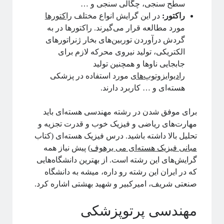
سطح سنجی، چگالی سنجی و …
آموزش آنلاین چه چیزی برای ما دارد؟!
راکتور:
در این گرایش انواع مختلف
راکتورها
مقدمه‌ای بر هندسه فرکتالی
مورد مطالعه قرار می‌گیرند. راکتورها در به
ریچارد فاینمن؛ چهره‌ترین چهره!
گردش درآوردن توربین‌های بخار ژنراتورهای
معرفی کتاب و دوره برای دانشجویان سال اول علوم‌پایه و مهندسی
الکتریکی، تولید نیروی محرکه لازم برای
فیزیک خوش‌مزه یا آشپزی ملوکولی
جابجایی ناوها و همچنین تولید
در رویارویی با علم و مسئله ترویج آن
رادیوایزوتوپ‌های
مورد استفاده در پزشکی
آیا باید دکتری بخونم؟!
هسته‌ای و … کاربرد دارند.
تجربه شخصی در کارهای مربوط به تحلیل داده در بازار و نه دانشگاه!
کنکوری‌ها حواستان باشد جوگیر نشوید؛ در علم جایی برای جوگیرها نیست!
برای موفق شدن در رشته مهندسی هسته‌ای باید
مهارت‌های ریاضی و فیزیک خوب و قدرت تجزیه و
تحلیل بالا داشته باشید. درس فیزیک هسته‌ای (کتاب
روایتگری در علم
مبانی فیزیک هسته‌ای می یرهوف
) پیش نیاز همه
گرایش‌های این رشته‌ است. از بهترین دانشگاه‌هایی
که در ایران این رشته رو داره، میشه به دانشگاه
صنعتی شریف، امیرکبیر و شهید بهشتی اشاره کرد.
مهندسی پرتوپزشکی