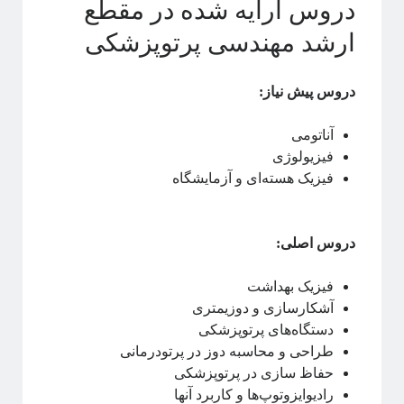
دروس ارایه شده در مقطع
برچسب‌ها
ارشد مهندسی پرتوپزشکی
آشوب
آمار
Emergence
آینشتین
دروس پیش نیاز:
اخترفیزیک
انتخاب رشته
انتروپی
بازبهنجارش
برآمدگی
انرژی تاریک
آناتومی
ترویج علم
فیزیولوژی
تحصیلات تکمیلی
فیزیک هسته‌ای و آزمایشگاه
روایتگری در علم
درشت-دانه‌بندی
دکتری
سیستم‌های پیچیده
دروس اصلی:
شبکه‌های پیچیده
ظهور
فیزیک بهداشت
فاینمن
علم شبکه
ظهوریافتگی
علم
آشکارسازی و دوزیمتری
دستگاه‌های پرتوپزشکی
فیزیک
فرکتال
فیزیک آماری
طراحی و محاسبه دوز در پرتودرمانی
مکانیک آماری
ماشین لرنینگ
مقیاس
حفاظ سازی در پرتوپزشکی
نجوم
رادیوایزوتوپ‌ها و کاربرد آنها
مکانیک کوانتومی
نسبیت