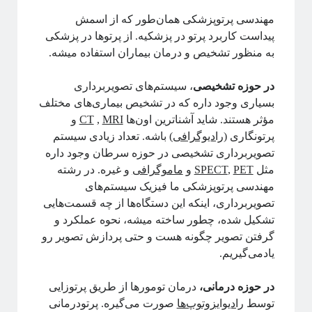
مهندسی پرتوپزشکی همان‌طور که از اسمش
پیداست کاربرد پرتو در پزشکیه. از پرتوها در پزشکی
به منظور تشخیص و درمان بیماران استفاده میشه.
ریچارد فاینمن، فیزیک‌دان تاثیرگذار قرن گذشته
در حوزه تشخیصی
، سیستم‌های تصویربرداری
بسیاری وجود داره که در تشخیص بیماری‌های مختلف
مؤثر هستند. شاید آشناترین اون‌ها
MRI
,
CT
و
پروژه پیچیدگی برای همه
پرتونگاری (
رادیوگرافی
) باشه. تعداد زیادی سیستم
تصویربرداری تشخیصی در حوزه سرطان وجود داره
مثل
PET
,
SPECT
و
ماموگرافی
و غیره. در رشته
مهندسی پرتوپزشکی ما فیزیک سیستم‌های
تصویربرداری، اینکه این دستگاه‌ها از چه قسمت‌هایی
تشکیل شده، چطور ساخته میشه، نحوه عملکرد و
گرفتن تصویر چگونه هست و حتی پردازش تصویر رو
یادمی‌گیریم.
در حوزه درمانی،
درمان تومورها از طریق پرتوزایی
توسط
رادیوایزوتوپ‌ها
صورت می‌گیره. پرتودرمانی