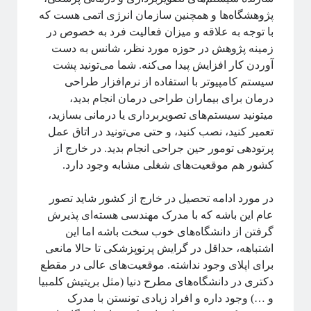
تاریخ علم
پژوهشگاه‌ها و همچنین سازمان انرژی اتمی هست که
تصاویر
با توجه به علاقه و میزان فعالیت فرد به خصوص در
جامعه علمی
زمینه پژوهش در حوزه مورد نظر، شانس به دست
خرافات
آوردن کار افزایش پیدا می‌کنه. شما می‌تونید پشت
درباره دانشمندان
سیستم کامپیوتر با استفاده از نرم‌افزار طراحی
دوره دکتری
درمان برای بیماران طراحی درمان انجام بدید،
رادیوفیزیک
میتونید سیستم‌های تصویربرداری یا درمانی بسازید،
روایتگری در علم
تعمیر کنید، نصب کنید، و حتی می‌تونید در اتاق عمل
ریاضی
پرتودهی تومور حین جراحی انجام بدید. در خارج از
زندگی علمی
کشور هم موقعیت‌های شغلی مشابه وجود دارد.
سایر
سخن اندیشمندان
در مورد ادامه تحصیل در خارج از کشور شاید تصور
سیستم‌های پیچیده
عام این باشه که با مدرک مهندسی هسته‌ای پذیرش
سینما
گرفتن از دانشگاه‌های خوب سخت باشه اما این
شبه علم
اشتباهه، حداقل در گرایش پرتوپزشکی تا حالا مانعی
شبکه‌های پیچیده
برای اپلای وجود نداشته. موقعیت‌های عالی در مقطع
طنز
دکتری در دانشگاه‌های مطرح دنیا (مثل بریتیش کلمبیا
علوم اعصاب
و …) وجود داره و افراد زیادی تونستن با مدرک
فلسفه علم