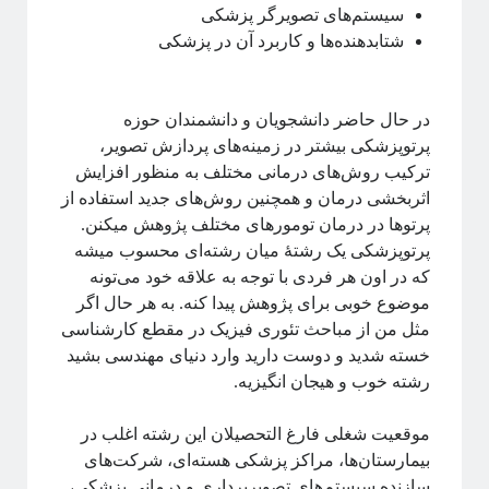
سیستم‌های تصویرگر پزشکی
نسبیت عام
پایتون
نیوتون
همه‌گیری
شتابدهنده‌ها و کاربرد آن در پزشکی
پیچیدگی
پدیدارگی
پدیده‌های بحرانی
کرونا
در حال حاضر دانشجویان و دانشمندان حوزه
کوانتوم
کهکشان
پرتوپزشکی بیشتر در زمینه‌های پردازش تصویر،
کیهان شناسی
گذار فاز
گالیله
ترکیب روش‌های درمانی مختلف به منظور افزایش
یادگیری ماشین
اثربخشی درمان و همچنین روش‌های جدید استفاده از
پرتوها در درمان تومورهای مختلف پژوهش میکنن.
پرتوپزشکی یک رشتهٔ میان رشته‌ای محسوب میشه
که در اون هر فردی با توجه به علاقه خود می‌تونه
دسته‌ها
موضوع خوبی برای پژوهش پیدا کنه. به هر حال اگر
آموزش ریاضی
مثل من از مباحث تئوری فیزیک در مقطع کارشناسی
آموزشی
خسته شدید و دوست دارید وارد دنیای مهندسی بشید
اخبار
رشته خوب و هیجان انگیزیه.
اختر فیزیک
اسرار کوانتومی
موقعیت شغلی فارغ التحصیلان این رشته اغلب در
اهداف سیتپور
بیمارستان‌ها، مراکز پزشکی هسته‌ای، شرکت‌های
برنامه‌نویسی و کار با داده
سازنده سیستم‌های تصویربرداری و درمانی پزشکی،