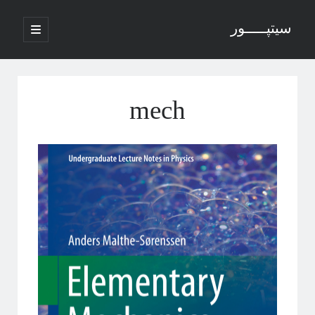
سیتپـــــور
باز
کردن
نوار
فهرست
اصلی
جستجو
کناری
mech
نوشته‌های تازه
منظور از پدیدارگی در سیستم‌های پیچیده چیست؟
درباره سامانه‌های پیچیده
منظور ما از پدیدارگی یا امرجنس در سیستم‌های پیچیده چیه؟
فلسفه ترکیب یا فرایند مکانیکی خلق یک اثر هنری
پاره شدن نخ‌های واسطه بین چند جرم آویزان
آخرین دیدگاه‌ها