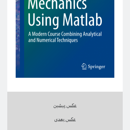
فریبا
در
انتگرال لبگ
فاطمه
در
چهارسال فیزیک!
م. ع.
در
چهارسال فیزیک!
عباس ریزی
در
چهارسال فیزیک!
م. ع.
در
چهارسال فیزیک!
پر بازدیدترین نوشته‌ها
«روایتگری در علم»
چهارسال فیزیک!
پرسش‌های یک دانشجوی فیزیک!
لیسانس فیزیک با بیژامه!
جزر و مد چه جوری کار می‌کنه؟!
حکایت «سیستم‌های پیچیده» چیست؟!
عکس پیشین
سیستم‌های پیچیده: «ماهیت و ویژگی‌»
یادگیری «سیستم‌های پیچیده» رو از کجا و چه‌طور آغاز کنیم؟!
عکس بعدی
پیشنهادهایی برای دانشجویان تحصیلات تکمیلی، به‌ویژه برای سیستم‌های پیچیده
آموزش آنلاین چه چیزی برای ما دارد؟!