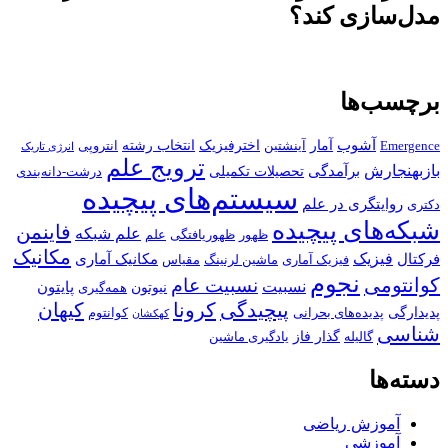
دل‌سازی کند؟
رچسب‌ها
آشوب
آمار
اخترفیزیک
انتخاب رشته
Emergenc
آینشتین
انتروپی
انرژی تاریک
ترویج علم
ازبهنجارش
برآمدگی
تحصیلات تکمیلی
درشت-دانه‌بندی
سیستم‌های پیچیده
روایتگری در علم
کتری
بکه‌های پیچیده
فاینمن
علم شبکه
ظهور
ظهوریافتگی
علم
مکانیک
فیزیک
رکتال
مکانیک آماری
فیزیک آماری
ماشین لرنینگ
مقیاس
نجوم
وانتومی
نسبیت عام
نسبیت
پایتون
نیوتون
همه‌گیری
پیچیدگی
کرونا
کیهان
دیدارگی
پدیده‌های بحرانی
کوانتوم
کهکشان
ناسی
گذار فاز
گالیله
یادگیری ماشین
سته‌ها
آموزش ریاضی
آموزشی