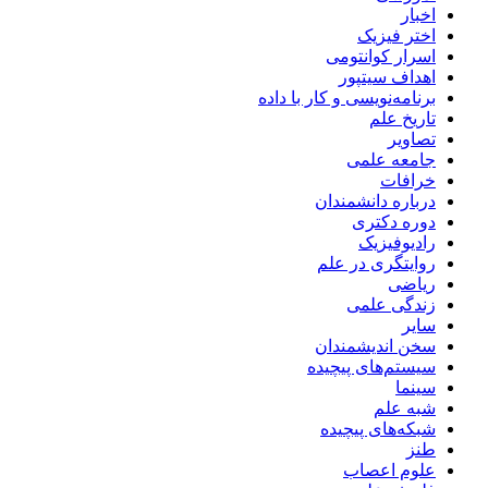
اخبار
اختر فیزیک
اسرار کوانتومی
اهداف سیتپور
برنامه‌نویسی و کار با داده
تاریخ علم
تصاویر
جامعه علمی
خرافات
درباره دانشمندان
دوره دکتری
رادیوفیزیک
روایتگری در علم
ریاضی
زندگی علمی
سایر
سخن اندیشمندان
سیستم‌های پیچیده
سینما
شبه علم
شبکه‌های پیچیده
طنز
علوم اعصاب