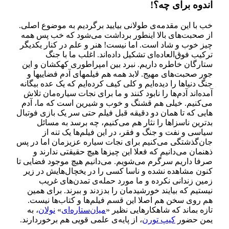
اندوه برای چه؟!
خب با این مقدمه‌ی طولانی بیایید برگردیم به موضوع اصلی.
از صحبت‌­های بالا اینطور برداشت می‌­شود که خب پس همه
چیز خوب و شاد است. اما نیست! هنر و علم در کنار یکدیگر
ترکیب فوق‌­العاده‌­ای تشکیل داده­‌اند. اغلب ما با جنگ
ستارگان خاطره داریم. نبرد بین امپراطوری کهکشان و این
جور صحبت­‌های مهیج. لابد همه هم فیلم­های آدم فضایی­ها و
جنگ دنیاها را دیده‌­ایم و کلی کیف کرده­‌ایم که یک عده بیگانه
آمده‌­اند آدم­‌ها را نابود کنند و ما برای نجات سیاره­‌مان تلاش
می‌­کنیم. خیلی هم قشنگ و خوب و شیرین است که ما، آدم­‌
هایی که تا همان دو دقیقه قبل فیلم حتی سر یک بازی فوتبال
بدترین ناسزاها را نثار هم می‌­کنیم، چه برسد به مسائل
سیاسی و نفت و جنگ و فقر، در این فیلم‌­ها یک تنه از
جان‌گذشتگی می‌کنیم برای نجات سیاره عزیزمان اما در پس
ذهنمان می‌­دانیم که فعلا این چیزها هیچ حقیقتی ندارند و
صرفا داریم سرگرم می‌­شویم. می‌­دانیم هیچ موجود فضایی تا
کنون مشاهده نشده و ناسا کسی را در یخچال‌­هایش در زیر
زمین زندانی نکرده و ما مورد حمله‌ی تمدن­‌های غریب
نیستیم که بیایند خورشیدمان را بدزدند و ببرند.
برای همین
هم روی سخن هم اصلا این قسم فیلم‌­ها و کتاب­‌ها نیست.
تازه بماند که شاهکارهایی نظیر «
میان‌ستاره‌­ای
»
نولان
، به
یمن حضور
کیپ تورن
، از پایه‌ی علمی قویی هم برخوردارند.