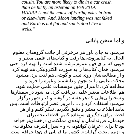
cousin. You are more likely to die in a car crash
than be hit by an asteroid on Feb 2019.
HAARP is not the cause of Earthquakes in Iran
or elsewhere. And, Moon landing was not faked
and Earth is not flat and saints don’t live in
wells.
“
و اما سخن پایانی
می‌­شود به جای باور هر مزخرفی از جانب گروه­‌های معلوم‌­
الحال، به کتابفروشی‌­ها رفت و کتاب­‌های علمی معتبر و
خوبی که برای فهم عموم نوشته شده ‌است را تهیه کرد. حتی
می‌­شود همان کتاب‌­ها را به صورت الکترونیکی هم تهیه کرد
و از مطالعه‌­شان روی تبلت و گوشی هم لذت برد. می­شود
مجلات علمی مانند نجوم و دانشمند و غیره را خرید و
مطالعه کرد، تا هم از چنین موسسات علمی حمایت شود،
هم اطلاعات معتبر علمی دریافت کرد. می‌­شود در سمینارها
و سخنرانی‌­هایی که هر هفته در گوشه و کنار شهر برگزار
می‌­شود استفاده کرد و … . امروز عصر ارتباطات است. پس
بیایید اطلاعات معتبر و دقیق بگیریم، تفکر کنیم و از هر
لحظه برای یادگیری استفاده کنیم. قطعا نتیجه برای
خودمان، فرزندانمان و آینده‌ی مملکتمان درخشان­‌تر خواهد
بود تا برای «عرفان کوانتومی» و «اسرار اشرف مخلوقات»
و «زمین تخت گرایان». کشور ما قربانی قرن­‌ها خرافه است.