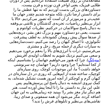
مطالعه‌­مان بر روی طبیعت استفاده کرده­‌ایم. پس از دوران
طلایی فیزیک، یعنی اواخر قرن نوزده و قرن بیست،
دستاوردهای بزرگی بدست آوردیم که نه تنها عطش ما را
برای دانستن ارضا نکرد، بلکه متوجه شدیم چقدر جهان ما
عجیب‌­تر و مرموزتر از آن است که تصور می‌­کردیم.
حالا با
ابزار بی‌­نظیر ریاضیات، تجربه‌ی گذشتگان و تلاشی بی‌­وقفه
به دنبال پاسخ سوالاتمان در حرکتیم.
نظریات کوانتوم و
نسبیت، یعنی دو دستاورد مهم و بزرگ ذهن بشر، دریچه‌ه­ایی
از صدها سوال پیش رویمان گشوده‌اند. به لطف پیشرفت
تکنولوژی، تا اعماق کیهان را رصد می‌­کنیم، دست‌­سازه­‌هایی
به سیارات دیگری ازجمله مریخ، زحل و مشتری
می‌فرستیم، ذرات با انرژی­‌های بالا را به‌هم برخورد می‌­دهیم
و سعی می­‌کنیم نزدیک شویم به لحظات اولیه‌ی آفرینش
(
مه‌بانگ
). چرا که هنوز می‌­خواهیم جهان­مان را بشناسیم.
اینکه
از کجا آمده‌­ایم؟ چرا وجود داریم؟ جهان­مان چه سرنوشتی
خواهد داشت؟ ما، این موجودات کوچک، روی سیاره‌­ای
کوچیک، ساخته شده از اتم­‌هایی که روزی در دل ستاره‌ای در
کیهان گرم و کوچکتر از آنچه امروز هست تشکیل شده‌­اند، به
کمک نیروی اندیشه به دنبال پاسخ این پرسش­‌هاییم. پس
علم، این نیاز به دانستن ما را تا اینجا پیش آورده است. هنر
هم دیگر نیاز مغز بشر را! ببینید چه زیبایی‌­هایی به این جهان
اضافه کرده. مگر می‌­شود آن همه سمفونی و صدای زیبا،
نقاشی­‌های بی‌نظیر و تابلو­های فرش را ندید؟