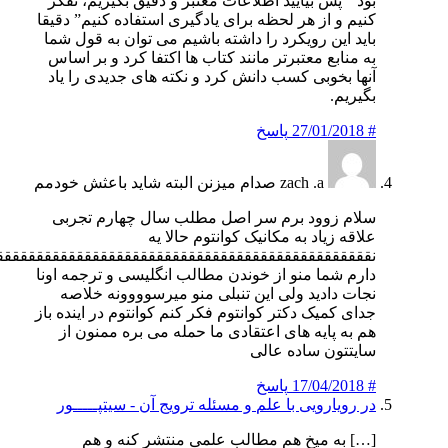
بود ” پس بیایید اطلاعات معتبر و دقیق بگیریم، تفکر
کنیم و از هر لحظه برای یادگیری استفاده کنیم” دقیقا
باید این رویکرد را داشته باشیم می توان به قول شما
به منابع معتبرتر مانند کتاب ها اکتفا کرد و بر اساس
آنها بخوبی کسب دانش کرد و نکته های جدیدی را یاد
بگیریم.
#
27/01/2018
پاسخ
zach .a صدام میزنن البته شاید باعثش خودمم
سلام زوود برم سر اصل مطلب سال چهارم تجربی
علاقه زیاد به مکانیک کوانتوم حالا یه
نقققققققققققققققققققققققققققققققققققققققققققققققد
دارم شما منو از خوندن مطالب انگلیسی و ترجمه اونا
نجات دادید ولی این تنبلی منو میرسوووونه خلاصه
جدای کمیک دکتر کوانتوم فکر کنم کوانتوم در اینده باز
هم به پایه های اعتقادی ما حمله می بره ممنون از
سایتتون ساده عالی
#
17/04/2018
پاسخ
در رویارویی با علم و مسئله ترویج آن - سیتپـــــور
[…] به میخ هم مطالب علمی منتشر کنه و هم