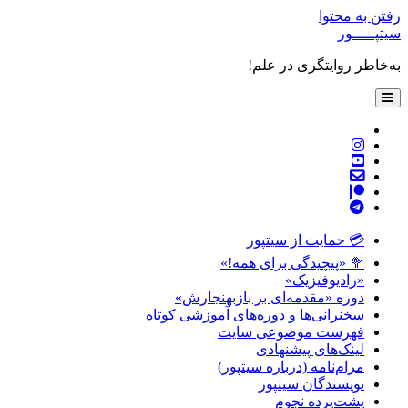
فتن به محتوا
یتپـــــور
ه‌خاطر روایتگری در علم!
باز
کردن
فهرست
twitter
اصلی
instagram
youtube
پست
patreon
الکترونیکی
telegram
💳 حمایت از سیتپور
🥦 «پیچیدگی برای همه!»
«رادیوفیزیک»
دوره «مقدمه‌ای بر بازبهنجارش»
سخنرانی‌ها و دوره‌های آموزشی کوتاه
فهرست موضوعی سایت
لینک‌های پیشنهادی
مرام‌نامه (درباره سیتپور)
نویسندگان سیتپور
پشت‌پرده نجوم