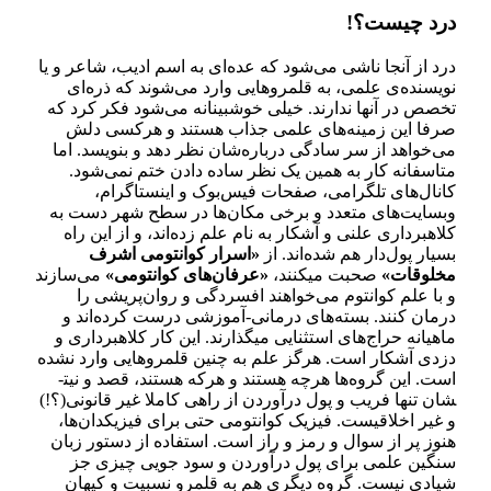
درد چیست؟!
درد از آنجا ناشی می‌­شود که عده‌­ای به اسم ادیب، شاعر و یا
نویسنده‌ی علمی، به قلمروهایی وارد می‌­شوند که ذره‌­ای
تخصص در آن­ها ندارند. خیلی خوشبینانه می‌­شود فکر کرد که
صرفا این زمینه‌­های علمی جذاب هستند و هرکسی دلش
می‌­خواهد از سر سادگی درباره­‌شان نظر دهد و بنویسد. اما
متاسفانه کار به همین یک نظر ساده دادن ختم نمی‌­شود.
کانال‌­های تلگرامی، صفحات فیس‌­بوک و اینستاگرام،
وبسایت­‌های متعدد و برخی مکان­‌ها در سطح شهر دست به
کلاهبرداری علنی و آشکار به نام علم زده‌­اند، و از این راه
بسیار پول‌دار هم شده­‌اند. از
«اسرار کوانتومی اشرف
مخلوقات»
صحبت می­کنند،
«عرفان­‌های کوانتومی»
می‌­سازند
و با علم کوانتوم می‌­خواهند افسردگی و روان‌­پریشی را
درمان کنند. بسته­‌های درمانی-آموزشی درست کرده­‌اند و
ماهیانه حراج­‌های استثنایی میگذارند. این کار کلاه­برداری و
دزدی آشکار است. هرگز علم به چنین قلمروهایی وارد نشده
است. این گروه‌­ها هرچه هستند و هرکه هستند، قصد و نیت­
شان تنها فریب و پول درآوردن از راهی کاملا غیر قانونی(؟!)
و غیر اخلاقی­ست. فیزیک کوانتومی حتی برای فیزیکدان‌­ها،
هنوز پر از سوال و رمز و راز است. استفاده از دستور زبان
سنگین علمی برای پول درآوردن و سود جویی چیزی جز
شیادی نیست. گروه دیگری هم به قلمرو نسبیت و کیهان­‌