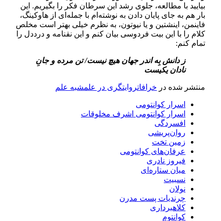
بیایید با مطالعه، جلوی رشد این سرطان فکر را بگیریم. این
بار هم به جای پایان دادن به نوشته‌­ام با جمله‌­ای از هاوکینگ،
فاینمن، اینشتین و یا نیوتون، به نظرم خیلی بهتر است مخلص
کلام را با این بیت فردوسی بیان کنم و این نق­نامه و درددل را
تمام کنم:
ز دانش بِه اندر جهان هیچ نیست/ تن مرده و جانِ
نادان یکی­ست
منتشر شده در
خرافات
روایتگری در علم
شبه علم
اسرار کوانتومی
اسرار کوانتومی اشرف مخلوقات
افسردگی
روان‌­پریشی
زمین تخت
عرفان­‌های کوانتومی
فیروز نادری
میان ستاره‌ای
نسبیت
نولان
چرندیات پست مدرن
کلاهبرداری
کوانتوم