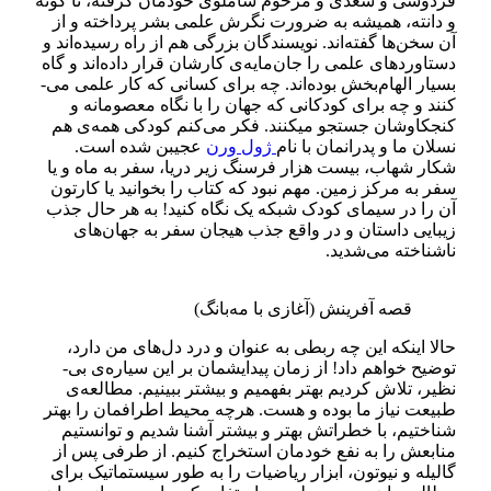
فردوسی و سعدی و مرحوم شاملوی خودمان گرفته، تا گوته
و دانته، همیشه به ضرورت نگرش علمی بشر پرداخته و از
آن سخن­‌ها گفته‌­اند.
نویسندگان بزرگی هم از راه رسیده‌­اند و
دستاورد­های علمی را جان­‌مایه‌ی کارشان قرار داده‌اند و گاه
بسیار الهام­‌بخش بوده‌­اند. چه برای کسانی که کار علمی می‌­
کنند و چه برای کودکانی که جهان را با نگاه معصومانه و
کنجکاوشان جستجو می­کنند.
فکر می‌­کنم کودکی همه‌ی هم­‌
نسلان ما و پدرانمان با نام
ژول ورن
عجیبن شده است.
شکار شهاب، بیست هزار فرسنگ زیر دریا، سفر به ماه و یا
سفر به مرکز زمین. مهم نبود که کتاب را بخوانید یا کارتون
آن را در سیمای کودک شبکه یک نگاه کنید! به هر حال جذب
زیبایی داستان و در واقع جذب هیجان سفر به جهان‌­های
ناشناخته می‌­شدید.
قصه آفرینش (آغازی با مه‌بانگ)
حالا اینکه این چه ربطی به عنوان و درد دل­‌های من دارد،
توضیح خواهم داد! از زمان پیدایش­مان بر این سیاره‌ی بی‌­
نظیر، تلاش کردیم بهتر بفهمیم و بیشتر ببینیم. مطالعه‌ی
طبیعت نیاز ما بوده و هست. هرچه محیط اطرافمان را بهتر
شناختیم، با خطراتش بهتر و بیشتر آشنا شدیم و توانستیم
منابع­ش را به نفع خودمان استخراج کنیم. از طرفی پس از
گالیله و نیوتون، ابزار ریاضیات را به طور سیستماتیک برای