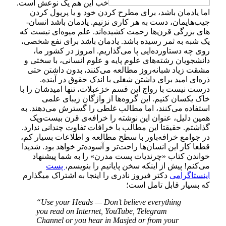
خب این هم یک نوعش است.
اما یادمان باشد، برای مطرح کردن خود و یا پرپول کردن
جیب‌­هایمان، دست به هر کاری نزنیم. یادمان باشد انسان‌­
های بزرگی قرن­‌ها زحمت کشیده­‌اند. علم میوه‌ای نیست که
یک شبه به ثمر رسیده باشد. یادمان باشد برای نفع شخصی،
روی چه دستاورده‌ایی پا می‌­گذاریم. امروز در کشور ما،
دانشجویان رشته­‌های علوم پایه و علوم انسانی، با سختی و
مشقت زیاد شبانه‌­روز مطالعه می­‌کنند، بدون داشتن حتی
ذره­‌ای امید برای داشتن شغلی با اندک حقوق در آینده.
درست نیست با رواج این قسم خزعبلات، تنها امیدشان را با
خاک یکسان کنیم.
این گروه­‌ها از واژگان زیبای علمی
استفاده می‌­کنند، اما مطالب غلطی را گسترش می‌­دهند. به
همین دلیل، عنوان این نوشته را خرافه‌ی قرن بیست‌ویک
گذاشتم. حقیقتا این مطالب با خرافات تفاوت چندانی ندارد.
در جوامع خرافه‌باور با سطح مطالعه و اطلاعات بسیار کم،
قطعا کار این انسان­‌ها راحت­‌تر و آسوده­‌تر خواهد بود. شدیدا
خواندن کتاب «چرندیات پست مدرن» را به شما پیشنهاد
می‌کنم!
پیش از اینکه سخن پایانیم را بنویسم،
پست
اینستاگرامی
دکتر فیروز نادری را اینجا به اشتراک می­گذارم
که بسیار قابل تامل است؛
“
Use your Heads — Don’t believe everything
you read on Internet, YouTube, Telegram
Channel or you hear in Masjed or from your