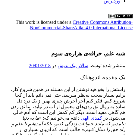
وردپرس
This work is licensed under a
Creative Commons Attribution
.
NonCommercial-ShareAlike 4.0 International Licens
شبه علم، خرافه‌ی هزاره‌ی سوم
منتشر شده توسط
سالار نیک‌اندیش
در
20/01/2018
یک مقدمه اندوهناک
راستش را بخواهید نوشتن از این مسئله در همین شروع کار،
برایم بسیار سخت به‌نظر می­رسد. حتی نمی‌­دانم باید از کجا
شروع کنم. فکر کنم آخر آخرش چیزی بهتر از یک درد دل
ساده به روال نق زدن‌­های معمول از آب در نیاید، اما نق زدن
هم گاهی مفید است. دیگر کم کمش این است که آدم خالی
می‌­شود.
در
کمدی الهی
دانته می‌­خوانیم که: «
ما به دنیا
نیامدیم که مانند حیوانات زندگی کنیم، بلکه آمده‌­ایم تا علم و
راه حق را دنبال کنیم.
» جالب است که ادیبان بسیاری از