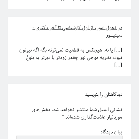
معرفی کتاب
مکانیک آماری
نجوم
در تحول امور، از اول کارشناسی تا آخر دکتری -
هوش مصنوعی
سیتپـــــور
چندرسانه
کرونا
[…] یا نه. هیچکس به قطعیت نمی‌تونه بگه اگه نیوتون
کوانتوم
نبود، نظریه موجی نور چقدر زودتر یا دیرتر به بلوغ
کیهان شناسی
[…]
اطلاعات
ورود
دیدگاهتان را بنویسید
خوراک ورودی‌ها
خوراک دیدگاه‌ها
نشانی ایمیل شما منتشر نخواهد شد.
بخش‌های
وردپرس
موردنیاز علامت‌گذاری شده‌اند
*
بیان دیدگاه