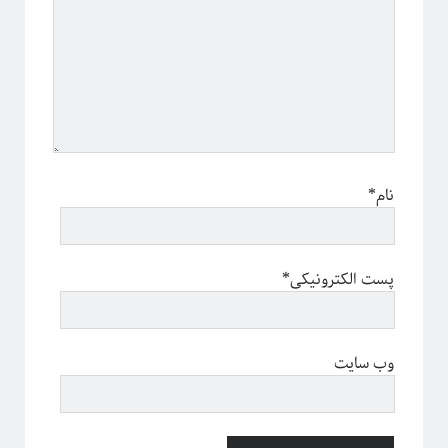
This work is licensed under a
Creative Commons Attribution-
نام*
.
NonCommercial-ShareAlike 4.0 International License
پست الکترونیکی*
وب سایت