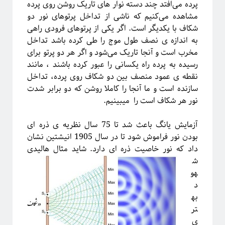
پشت‌پرده نجوم
پرده می‌افتد چند دسته نوار های تاریک روشن روی پرده
مشاهده می‌کنیم که ناشی از تداخل پرتوهای نور دو
شکاف با یکدیگر است. اگر یکی از پرتوهای فرودی راهی
به اندازه ی نصف طول موج را طی کرده باشد تداخل
مخرب است و آنجا تاریک می‌شود و اگر هر دو پرتو برای
رسیده به پرده راه یکسانی را عبور کرده باشند ، مانند
نقطه ی عمود منصف بین دو شکاف روی پرده، تداخل
سازنده است و ما آنجا را کاملا روشن که دو برابر شدت
نور هر شکاف است را میبینیم.
آزمایش یانگ باعث شد تا 75 سال نظریه ی ذره ای
بودن نور فراموش شود تا در سال 1905 انیشتین نشان
#شرح_پیچیدگی
داد
که نور خاصیت ذره ای دارد. شاید مثال هالیدی
ش
هو
د
به
تر
ی