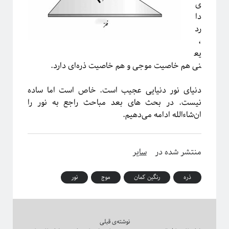
ترویج علم
ی
تحصیلات تکمیلی
دا
روایتگری در علم
درشت-دانه‌بندی
دکتری
رد
سیستم‌های پیچیده
،
یع
شبکه‌های پیچیده
نی هم خاصیت موجی و هم خاصیت ذره‌ای دارد.
ظهور
ظهوریافتگی
فاینمن
علم شبکه
دنیای نور دنیایی عجیب است. خاص است اما ساده
فرکتال
علم
نیست. در بحث های بعد مباحث راجع به نور را
فیزیک
فیزیک آماری
ماشین لرنینگ
ان‌شاءالله ادامه می‌دهیم.
مکانیک کوانتومی
مکانیک آماری
مقیاس
نجوم
نسبیت عام
نسبیت
نیوتون
منتشر شده در
سایر
پایتون
پدیدارگی
همه‌گیری
ذره
رنگین کمان
موج
نور
پیچیدگی
کرونا
پدیده‌های بحرانی
کیهان شناسی
کوانتوم
گالیله
کهکشان
گذار فاز
نوشته‌ی قبلی
یادگیری ماشین