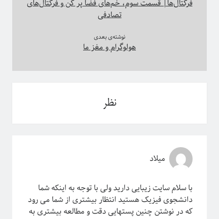
فرکتال‌ها| قسمت سوم، خم‌های فضا پر کن و فرکتال‌های
تصادفی
دسته‌ها
نوشته‌ی بعدی
هولوگرام و مغز ما
آموزش ریاضی
آموزشی
اخبار
اختر فیزیک
اسرار کوانتومی
نظر
اهداف سیتپور
برنامه‌نویسی و کار با داده
تاریخ علم
تصاویر
جامعه علمی
میلاد
خرافات
درباره دانشمندان
با سلام سایت زیبایی دارید ولی با توجه به اینکه شما
دوره دکتری
دانشجوی فیزیک هستید انتظار بیشتری از شما می رود
رادیوفیزیک
که در نوشتن چنین پستهایی دقت و مطالعه بیشتری به
روایتگری در علم