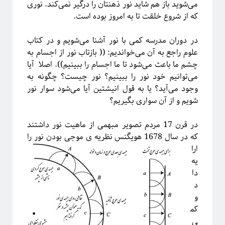
می‌شوید باز هم شاید نور ذهنتان را درگیر نمی‌کند. نوری
فریبا
در
انتگرال لبگ
که از شروع خلقت تا به امروز بوده است.
فاطمه
در
چهارسال فیزیک!
م. ع.
در
چهارسال فیزیک!
در دوران مدرسه کمی با نور آشنا می‌شویم و در کتاب
عباس ریزی
در
چهارسال فیزیک!
علوم راجع به آن می‌خواندیم: (( بازتاب نور از اجسام به
م. ع.
در
چهارسال فیزیک!
چشم ما باعث می‌شود تا ما اجسام را ببینیم)). اصلا آیا
می‌توانیم خود نور را ببینیم؟ نور چیست؟ چگونه به
وجود می‌آید؟ یا به قول انیشتین آیا می‌شود سوار نور
پر بازدیدترین نوشته‌ها
شویم و از آن سواری بگیریم؟
«روایتگری در علم»
چهارسال فیزیک!
در قرن 17 مردم تصویر مبهمی از ماهیت نور داشتند
پرسش‌های یک دانشجوی فیزیک!
که در سال 1678 هویگنس نظریه ی موجی بودن نور را
لیسانس فیزیک با بیژامه!
ارا
جزر و مد چه جوری کار می‌کنه؟!
یه
حکایت «سیستم‌های پیچیده» چیست؟!
دا
سیستم‌های پیچیده: «ماهیت و ویژگی‌»
د
یادگیری «سیستم‌های پیچیده» رو از کجا و چه‌طور آغاز کنیم؟!
و
پیشنهادهایی برای دانشجویان تحصیلات تکمیلی، به‌ویژه برای سیستم‌های پیچیده
کم
آموزش آنلاین چه چیزی برای ما دارد؟!
ی