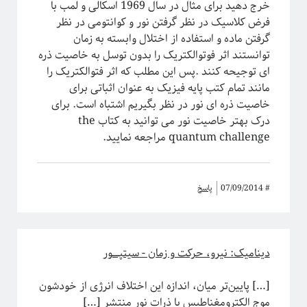
خرج دهید برای مثال در سال 1969 اسکالی و لمب با
ریاضی
فرض کلاسیک در نظر گرفتن نور و کوانتومی در نظر
زندگی علمی
گرفتن ماده و استفاده از اختلال وابسته به زمان
سایر
توانستند اثر فوتوالکتریک را بدون توسل به خاصیت ذره
سخن اندیشمندان
ای توجیحه کنند .پس این مطلب که اثر فتوالکتریک را
سیستم‌های پیچیده
مانند تمام کتب پایه فیزیک به عنوان اثباتی برای
سینما
خاصیت ذره ای نور در نظر بگیریم اشتباه است. برای
شبه علم
درک بهتر خاصیت نور می توانید به کتاب the
شبکه‌های پیچیده
quantum challenge مراجعه نمایید.
طنز
علوم اعصاب
فلسفه علم
فوتونیک
#
07/09/2014
پاسخ
فیزیک
فیزیک اتمی-مولکولی
فیزیک بنیادی
دینامیک: نیرو، حرکت و زمان - سیتپـــــور
فیزیک زیستی
فیزیک هسته‌ای
[…] پایین‌تر میان، اندازه این اختلاف انرژی از خودشون
فیزیکدانان ایرانی
موج الکترومغناطیس یا ذرات نور منتشر […]
ماده چگال