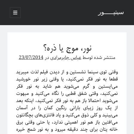
سیتپـــــور
باز
کردن
نوار
فهرست
اصلی
جستجو
کناری
نور، موج یا ذره؟
منتشر شده توسط
عباس جابرمرادی
در
23/07/2014
نوشته‌های تازه
وقتی توی سینما نشستین و از دیدن فیلم لذت میبرید
منظور از پدیدارگی در سیستم‌های پیچیده چیست؟
قطعا به نور فکر نمی‌‌‌کنید، یا وقتی زیر نور خورشید
درباره سامانه‌های پیچیده
می‌ایستین و گرم می‌شوید هم شاید به نور فکر
منظور ما از پدیدارگی یا امرجنس در سیستم‌های پیچیده چیه؟
نمی‌‌‌کنید، وقتی شفق قطبی را نگاه می‌کنید و مبهوت
فلسفه ترکیب یا فرایند مکانیکی خلق یک اثر هنری
می‌شوید احتمالا باز هم به نور فکر نمی‌‌‌کنید، اینکه بعد
پاره شدن نخ‌های واسطه بین چند جرم آویزان
از یک روز زیبای بارانی رنگین کمان را در آسمان
می‌بینید و کلی ذوق می‌کنید و یاد فانتزی‌های بچگانتون
می‌افتین باز هم نور اهمیتی ندارد، یا حتی وقتی برق
خانه یتان برای چند دقیقه میرود و به نور شمع خیره
آخرین دیدگاه‌ها