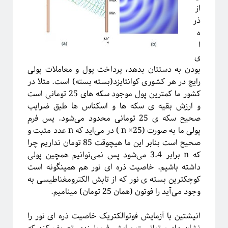
از
ذر
ه
ا
ی
بودن به دستتان بدهد، پرداخت پول و معاملات پولی
رایج در هر کشوری کوانتایزد(بسته بسته) است. مثلا در
کشور ما کمترین پول موجود سکه های 25 تومانی است
و ارزش بقیه ی سکه ها و اسکناس ها طبق ضرایب
صحیح سکه ی 25 تومانی محدود می‌شود. پس فرم
دوره «مقدمه‌ای بر بازبهنجارش»
پولی ما به صورت (n ×25 ) در می‌اید که n عدد مثبت و
صحیح است بنابر این ما هیچوقت 85 تومان نداریم چرا
که n برابر 3.4 می‌شود پس نمی‌توانیم همچین پولی
داشته باشیم. خاصیت ذره ای نور هم همینگونه است
کوچکترین بسته ی نور که از تابش الکترومغناطیسی به
وجود می‌آید را فوتون (همان 25 تومان) مینامیم.
انیشتین با آزمایش فوتوالکتریک خاصیت ذره ای نور را