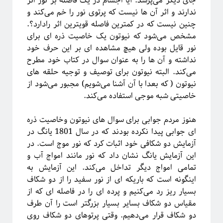
جای دیگر می‌پرسد: آیا اجسام در یک فاصله بر نور اثر
ندارند و اثر آن ها نیست که پرتوی نور را خم می‌کند و
چنین نیست که در کمترین فاصله قویترین اثر رادارد؟.
مشخص می‌شود که نیوتون یک خاصیت ذره ای برای
ریچارد فاینمن، فیزیک‌دان تاثیرگذار قرن گذشته
نور قایل بوده ولی هیچ مشاهده ای بر این حرف خود
نداشته و آن ها را به عنوان سوال در کتاب خود مطرح
می‌کند. البته نیوتون برای توصیف و توجیه حلقه های
پروژه پیچیدگی برای همه
نیوتون ( که بعدا با آن آشنا می‌شویم) مجبور می‌شود از
خاصیتی شبه موجی استفاده می‌کند.
هنوز مردم جوابی برای سوال های نیوتون وخاصیت ذره
ای جوابی پیدا نکرده بودند که در سال 1801 یانگ در
آزمایش دو شکافی خود اثبات کرد که نور موج است. در
این آزمایش یانگ نشان داد که نور مانند امواج آب و
تمامی امواج دیگر تداخل می‌کند. این آزمایش به
اینگونه است که باریکه ای از نور سفید را از دو شکاف
بسیار ریز رد می‌کنیم و پرده ای را در فاصله ای که از
مقیاس دو شکاف بسایر بسیار بزرگتر است را آن طرف
دو شکاف قرار می‌دهیم. وقتی پرتوهای دو شکاف روی