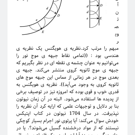
مقدمه‌ای بر هندسه فرکتالی
آ
ریچارد فاینمن؛ چهره‌ترین چهره!
ن
معرفی کتاب و دوره برای دانشجویان سال اول علوم‌پایه و مهندسی
ت
فیزیک خوش‌مزه یا آشپزی ملوکولی
ص
در رویارویی با علم و مسئله ترویج آن
وی
آیا باید دکتری بخونم؟!
ر
تجربه شخصی در کارهای مربوط به تحلیل داده در بازار و نه دانشگاه!
مبهم را مرتب کرد.نظریه ی هویگنس یک نظریه ی
کنکوری‌ها حواستان باشد جوگیر نشوید؛ در علم جایی برای جوگیرها نیست!
هندسی بود : ((تمامی نقاط جبهه ی موج نور را
می‌توانیم به عنوان چشمه ی نقطه ای در نظر بگیریم که
جبهه ی موج ثانویه کروی منتشر می‌کند. جبهه ی
بعدی موج در هر زمانی از مماس این جبهه موج های
روایتگری در علم
ثانویه کروی به وجود می‌آید)). نظریه ی هویگنس به
قدری خوب و قوی بوده که امروزه نیز در توصیف برخی
از پدیده ها استفاده می‌شود. البته در آن زمان نیوتون
بنا بر دلایل و توجیهات علمی که ارایه کرد آن نظریه را
نپذیرفت. در سال 1704 نیوتون در کتاب اپتیکس
خودش سوال می‌کند: آیا پرتوی نور اجرام بسیار کوچکی
نیستند که از مواد درخشنده گسیل می‌شوند؟. یا در