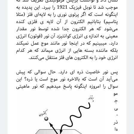
نشان داد و توانست برایش فرمولبندی تعریف کند که
موجب شد تا نوبل فیزیک 1921 را ببرد. این پدیده به
آیا فیزیک می‌تواند شبکه‌های اجتماعی را مدل‌سازی کند؟
اینگونه است که اگر پرتوی نوری را به لایه‌ای فلز (مثلا
پتاسیم) بتابانیم الکترون از آن لایه ی فلزی کنده
می‌شود که هر الکترون جدا شده توسط نور مقدار
معینی به اندازه ی انرژی کوانتیزد آن نور (فوتون) انرژی
دارد. میبینیم که در اینجا نور مانند موج عمل نمیکند
بلکه ماننده بسنه هایی از انرژی میماند که هر کدام
انرژی خود را به الکترون های فلز منتقل می‌کنند.
پس نور خاصیت ذره ای دارد. حال سوالی که پیش
می‌آید آن است که بالاخره نور موج است یا ذره؟ این
سوال
را امروزه اینگونه پاسخ میدهیم که نور ماهیتی
مو
برچسب‌ها
ج
ی
آشوب
آمار
Emergence
آینشتین
-
اخترفیزیک
انتخاب رشته
انتروپی
ذر
بازبهنجارش
برآمدگی
انرژی تاریک
ه‌ا