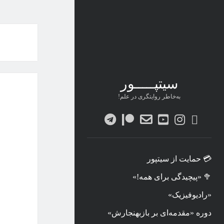
سیتپـــــور
به‌خاطر روایتگری در علم!
twitter
instagram
youtube
پست
patreon
telegram
الکترونیکی
💳 حمایت از سیتپور
🥦 «پیچیدگی برای همه!»
«رادیوفیزیک»
دوره «مقدمه‌ای بر بازبهنجارش»