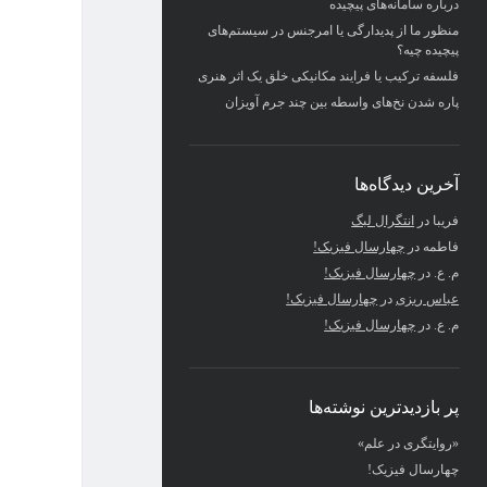
درباره سامانه‌های پیچیده
منظور ما از پدیدارگی یا امرجنس در سیستم‌های
پیچیده چیه؟
فلسفه ترکیب یا فرایند مکانیکی خلق یک اثر هنری
پاره شدن نخ‌های واسطه بین چند جرم آویزان
آخرین دیدگاه‌ها
فریبا
در
انتگرال لبگ
فاطمه
در
چهارسال فیزیک!
م. ع.
در
چهارسال فیزیک!
عباس ریزی
در
چهارسال فیزیک!
م. ع.
در
چهارسال فیزیک!
پر بازدیدترین نوشته‌ها
«روایتگری در علم»
چهارسال فیزیک!