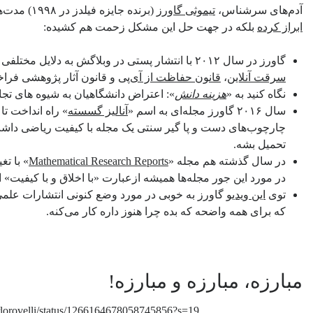
آدم‌های سرشناس،
تیموثی گاورز
(برنده جایزه فیلدز در ۱۹۹۸) مدت‌هاست که ناراحتی خودش رو نه تنها
ابراز کرده
بلکه در جهت حل این مشکل زحمت هم کشیده:
گاورز در سال ۲۰۱۲ با انتشار پستی در وبلاگش به دلایل مختلفی از جمله حمایت الزویر از
سرقت آنلاین
،
قانون حفاظت از آی‌پی
و قانون آثار پژوهشی فراخ
نگاه کنید به «
هزینه دانش
»: اعتراض دانشگاهیان به شیوه های تجا
سال ۲۰۱۶ گاورز مجله‌ای به اسم «
آنالیز گسسته
» راه انداخت تا
چارچوب‌های دست و پا گیر سنتی یک مجله با کیفیت ریاضی داشت
تحمیل بشه.
در سال گذشته هم مجله «
Mathematical Research Reports
» با تغ
در مورد این جور مجله‌ها همیشه ازعبارت «با اخلاق و با کیفیت» ا
توی
این ویدیو
گاورز به خوبی در مورد وضع کنونی انتشارات عل
که برای همه واضحه که بده چرا هنوز داره کار می‌کنه.
مبارزه، مبارزه و مبارزه!
carlorovelli/status/1266164678058745856?s=19