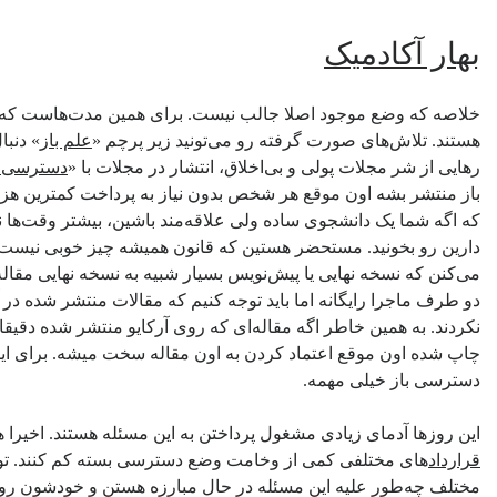
بهار آکادمیک
خلاصه که وضع موجود اصلا جالب نیست. برای همین مدت‌هاست که ا
هستند. تلاش‌های صورت گرفته رو می‌تونید زیر پرچم «
علم باز
» دنبا
رهایی از شر مجلات پولی و بی‌اخلاق، انتشار در مجلات با «
دسترسی ب
باز منتشر بشه اون موقع هر شخص بدون نیاز به پرداخت کمترین هزینه 
که اگه شما یک دانشجوی ساده ولی علاقه‌مند باشین، بیشتر وقت‌ها نم
دارین رو بخونید. مستحضر هستین که قانون همیشه چیز خوبی نیست!
می‌کنن که نسخه نهایی یا پیش‌نویس بسیار شبیه به نسخه نهایی مقا
دو طرف ماجرا رایگانه اما باید توجه کنیم که مقالات منتشر شده در آر
نکردند. به همین خاطر اگه مقاله‌ای که روی آرکایو منتشر شده دقی
چاپ شده اون موقع اعتماد کردن به اون مقاله سخت میشه. برای اینه 
دسترسی باز خیلی مهمه.
این روزها آدمای زیادی مشغول پرداختن به این مسئله هستند. اخیرا 
قرارداد
های مختلفی کمی از وخامت وضع دسترسی بسته کم کنند. توی ت
مختلف چه‌طور علیه این مسئله در حال مبارزه هستن و خودشون رو ا