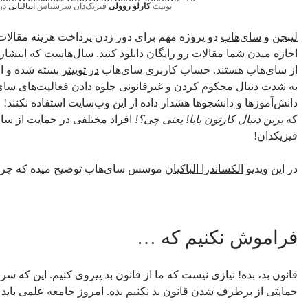
توییت
کارلو روولی
فیزیک‌دان سرشناس
ایتالیایی
در 
لیبجن
و
سای‌هاب
دو پروژه مهم برای دور زدن پرداخت هزینه مقالات
اجازه میدن شما مقالات رو رایگان دانلود کنید. سال‌هاست که انتشار
از سای‌هاب هستند. حساب کاربری سای‌هاب
در توییتر
بسته شده و اخ
به شدت دنبال محکوم کردن و غیرقانونی جلوه دادن فعالیت‌های سا
دانش‌آموزها و دانشجوها هشدار داده از این وب‌سایت استفاده نکنند!
که
برین دنبال کارتون بابا! یعنی چی؟!
افراد مختلفی در حمایت از سا
فیزیکدان!
در این ویدیو
الکساندرا الباکیان
موسس سای‌هاب توضیح میده که چرا ه
فراموش نکنیم که …
قانون بد، بده! نیازی نیست که ما از قانون بد پیروی کنیم. این که سر
حمایتی از برطرف شدن قانون بد نکنیم بده. امروز جامعه علمی باید د