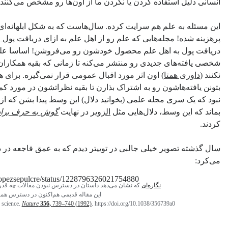
انسانی دلیل استفاده کردن یا نکردن ما از اون‌ها رو مشخص می‌کنند.
این مسئله به علم هم سرایت کرده. سال‌هاست که به شکل ابلهانه‌
پرهزینه شده! مجله‌هایی که علم رو از اهل علم به ازای دریافت
پول ز
دریافت پول به اهل علم محصول خودشون رو می‌فروشن! اساسا علم ی
شخصی یافته‌های جدیدی رو منتشر می‌کنه تا زمانی که بقیه همکاران 
نکنند (
داوری همتا
) اون اثر مورد اقبال عمومی قرار نمی‌گیره. برای ه
بتونن یافته‌هاشون رو به اشتراک بذارن تا بقیه نظراتشون در مورد کم
نبود که یک سری مجله علمی (بخوانید دلال) این وسط پیدا بشن که از 
بماند که این وسط، دلال‌هایی مثل
الزویر
در نهایت
گوش به حرف برادر
کردند.
سال گذشته تصویر خیلی جالبی در توییتر دیدم که به عمق فاجعه در
می‌کرد:
m/lopezsepulcre/status/1228796326021754880
نگاره‌ای
که نشان می‌دهد داستان در دسترس‌ نبودن مقالات چه قد
این مقاله قدیمی هم‌اکنون در دسترس هم
 science.
Nature
356,
739–740 (1992)
. https://doi.org/10.1038/356739a0