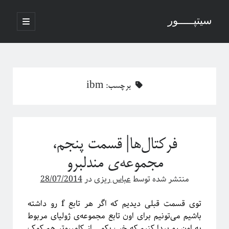
سیتپـــــور
باز
کردن
نوار
فهرست
اصلی
جستجو
کناری
برچسب:
ibm
نوشته‌های تازه
منظور از پدیدارگی در سیستم‌های پیچیده چیست؟
فرکتال‌ها| قسمت پنجم،
درباره سامانه‌های پیچیده
منظور ما از پدیدارگی یا امرجنس در سیستم‌های پیچیده چیه؟
مجموعه‌ی مندلبرو
فلسفه ترکیب یا فرایند مکانیکی خلق یک اثر هنری
منتشر شده توسط
عباس ریزی
در
28/07/2014
پاره شدن نخ‌های واسطه بین چند جرم آویزان
توی قسمت قبلی دیدیم که اگر هر تابع f رو داشته
باشیم می‌تونیم برای اون تابع مجموعه‌ی ژولیای مربوط
آخرین دیدگاه‌ها
به اون رو پیدا کنیم که خب یکمی از کامپیوتر هم کمک