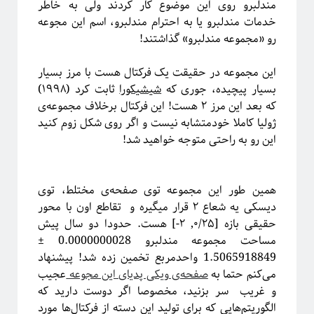
مندلبرو روی این موضوع کار کردند ولی به خاطر
خدمات مندلبرو یا به احترام مندلبرو، اسم این مجوعه
رو «مجموعه مندلبرو» گذاشتند!
این مجموعه در حقیقت یک فرکتال هست با مرز بسیار
بسیار پیچیده، جوری که
شیشیکورا
ثابت کرد (۱۹۹۸)
که بعد این مرز ۲ هست! این فرکتال برخلاف مجموعه‌ی
ژولیا کاملا خودمتشابه نیست و اگر روی شکل زوم کنید
این رو به راحتی متوجه خواهید شد!
دوره «مقدمه‌ای بر بازبهنجارش»
همین طور این مجموعه توی صفحه‌ی مختلط، توی
دیسکی یه شعاع ۲ قرار میگیره و تقاطع اون با محور
حقیقی بازه [۰/۲۵, ۲-] هست. حدودا دو سال پیش
مساحت مجموعه مندلبرو 0.0000000028 ±
1.5065918849 واحدمربع تخمین زده شد! پیشنهاد
می‌کنم حتما به
صفحه‌ی ویکی پدیای این مجوعه
عجیب
و غریب سر بزنید، مخصوصا اگر دوست دارید که
الگوریتم‌هایی که برای تولید این دسته از فرکتال‌ها مورد