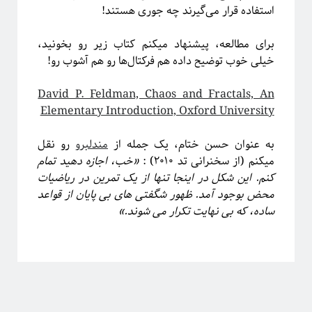
استفاده قرار می‌گیرند چه جوری هستند!
آیا فیزیک می‌تواند شبکه‌های اجتماعی را مدل‌سازی کند؟
برای مطالعه، پیشنهاد میکنم کتاب زیر رو بخونید،
خیلی خوب توضیح داده هم فرکتال‌ها رو هم آشوب رو!
David P. Feldman, Chaos and Fractals, An
Elementary Introduction, Oxford University
به عنوان حسن ختام، یک جمله از
مندلبرو
رو نقل
میکنم (از سخنرانی تد ۲۰۱۰) :
«خب، اجازه دهید تمام
کنم. این شکل در اینجا تنها از یک تمرین در ریاضیات
محض بوجود آمد. ظهور شگفتی های بی پایان از قواعد
ساده، که بی نهایت تکرار می شوند.»
برچسب‌ها
آشوب
آمار
Emergence
آینشتین
اخترفیزیک
انتخاب رشته
انتروپی
بازبهنجارش
برآمدگی
انرژی تاریک