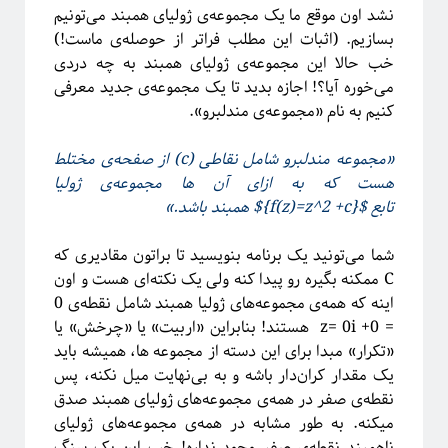
نشد اون موقع ما یک مجموعه‌ی ژولیای همبند می‌تونیم
بسازیم. (اثبات این مطلب فراتر از حوصله‌ی ماست!)
خب حالا این مجموعه‌ی ژولیای همبند به چه دردی
ریچارد فاینمن، فیزیک‌دان تاثیرگذار قرن گذشته
می‌خوره آیا؟! اجازه بدید تا یک مجموعه‌ی جدید معرفی
کنیم به نام «مجموعه‌ی مندلبرو».
«مجموعه مندلبرو شامل نقاطی (c) از صفحه‌ی مختلط
پروژه پیچیدگی برای همه
هست که به ازای آن ها مجموعه‌ی ژولیا
تابع ${f(z)=z^2 +c}$ همبند باشد.»
شما می‌تونید یک برنامه بنویسید تا براتون مقادیری که
C ممکنه بگیره رو پیدا کنه ولی یک نکته‌ای هست و اون
اینه که همه‌ی مجموعه‌های ژولیا همبند شامل نقطه‌ی 0
= 0+ z= 0i هستند! بنابراین «اربیت» یا «چرخش» یا
«تکرار» مبدا برای این دسته از مجموعه ها، همیشه باید
یک مقدار کران‌دار باشه و به بی‌نهایت میل نکنه، پس
نقطه‌ی صفر در همه‌ی مجموعه‌های ژولیای همبند صدق
میکنه. به طور مشابه در همه‌ی مجموعه‌های ژولیای
ناهمبند نقطه‌ی صفر وجود نداره! خب این یک سنگ