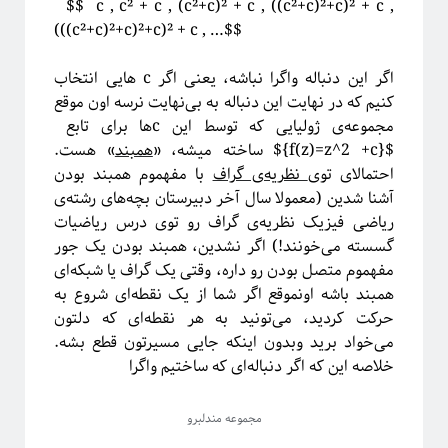
$$ c , c² + c , (c²+c)² + c , ((c²+c)²+c)² + c ,
مقدمه‌ای بر هندسه فرکتالی
(((c²+c)²+c)²+c)² + c , …$$
ریچارد فاینمن؛ چهره‌ترین چهره!
معرفی کتاب و دوره برای دانشجویان سال اول علوم‌پایه و مهندسی
اگر این دنباله واگرا نباشه، یعنی اگر c هایی انتخاب
فیزیک خوش‌مزه یا آشپزی ملوکولی
کنیم که در نهایت این دنباله به بی‌نهایت نرسه اون موقع
در رویارویی با علم و مسئله ترویج آن
مجموعه‌ی ژولیایی که توسط این cها برای تابع
آیا باید دکتری بخونم؟!
${f(z)=z^2 +c}$ ساخته میشه، «
همبند
» هست.
تجربه شخصی در کارهای مربوط به تحلیل داده در بازار و نه دانشگاه!
احتمالای توی
نظریه‌ی گراف
با مفهموم همبند بودن
کنکوری‌ها حواستان باشد جوگیر نشوید؛ در علم جایی برای جوگیرها نیست!
آشنا شدین (معمولا سال آخر دبیرستان بچه‌های رشته‌ی
ریاضی فیزیک نظریه‌ی گراف رو توی درس ریاضیات
گسسته می‌خونند!) اگر نشدین، همبند بودن یک جور
روایتگری در علم
مفهموم متصل بودن رو داره، وقتی یک گراف یا شبکه‌ای
همبند باشه اونموقع اگر شما از یک نقطه‌ای شروع به
حرکت کردید، می‌تونید به هر نقطه‌ای که دلتون
می‌خواد برید وبدون اینکه جایی مسیرتون قطع بشه.
خلاصه این که اگر دنباله‌ای که ساختیم واگرا
مجموعه مندلبرو