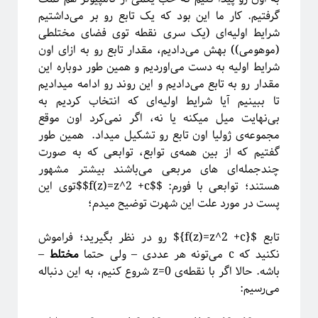
فریبا
در
انتگرال لبگ
گرفتیم. کار ما این بود که یک تابع رو بر می‌داشتیم
فاطمه
در
چهارسال فیزیک!
شرایط اولیه‌ای (یک سری نقطه توی فضای مختلطی
م. ع.
در
چهارسال فیزیک!
(موهومی)) بهش می‌دادیم، مقدار تابع رو به ازای اون
عباس ریزی
در
چهارسال فیزیک!
شرایط اولیه به دست می‌اوردیم و همین طور دوباره این
م. ع.
در
چهارسال فیزیک!
مقدار رو به تابع می‌دادیم و این روند رو ادامه میدادیم
تا ببینیم آیا شرایط اولیه‌ای که انتخاب کردیم به
بی‌نهایت میل میکنه یا نه، اگر نمی‌کرد اون موقع
مجموعه‌ی ژولیا اون تابع رو تشکیل میداد. همین طور
پر بازدیدترین نوشته‌ها
گفتیم که از بین همه‌ی توابع، توابعی که به صورت
«روایتگری در علم»
چندجمله‌ای های مربعی می‌باشند بیشتر مشهور
چهارسال فیزیک!
هستند؛ توابعی با فورم: $$f(z)=z^2 +c$$توی این
پرسش‌های یک دانشجوی فیزیک!
پست در مورد علت این شهرت توضیح میدم؛
لیسانس فیزیک با بیژامه!
جزر و مد چه جوری کار می‌کنه؟!
تابع ${f(z)=z^2 +c}$ رو در نظر بگیرید؛ فراموش
حکایت «سیستم‌های پیچیده» چیست؟!
نکنید که c می‌تونه هر عددی – ولی حتما
مختلط
–
سیستم‌های پیچیده: «ماهیت و ویژگی‌»
باشه. حالا اگر با نقطه‌ی z=0 شروع کنیم، به این دنباله‌
یادگیری «سیستم‌های پیچیده» رو از کجا و چه‌طور آغاز کنیم؟!
می‌رسیم:
پیشنهادهایی برای دانشجویان تحصیلات تکمیلی، به‌ویژه برای سیستم‌های پیچیده
آموزش آنلاین چه چیزی برای ما دارد؟!