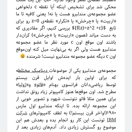
پشت‌پرده نجوم
محکی شد برای تشخیص اینکه آیا نقطه c دلخواهی
عضو مجموعه‌ی مندلبرو هست یا نه! یعنی کافیه تا ما
«اربیت» یا «چرخش» یا «تکرار» نقطه‌ی z=0 رو برای
تابع ${f(z)=z^2 +c}$ بررسی کنیم، اگر مقادیری که
به دست میاند (همون «اربیت» یا «چرخش») کران‌دار
باشند اون موقع اون c مورد نظر ما عضو مجموعه
مندلبرو هست ولی اگر به بی‌نهایت میل کنه اون‌موقع
اون c دیگه عضو مجموعه مندلبرو نیست! شرمنده
مجموعه‌ی مندلبرو یکی از موضوعات
دینامیک مختلط
ه
که برای اولین بار ایده‌ش اوایل قرن بیستم
توسط ریاضی‌دانان فرانسوی به
نام «
فاتو»
و«
ژولیا
»
#شرح_پیچیدگی
مطرح شد. اون موقع‌ها هنوز کامپیوتر زیاد رونق نداشت
برای همین مثلا فاتو نتونست شهود و تصویر خوبی از
این مجموعه ارائه بده. تا اینکه مندلبرو اول مارس
۱۹۸۰(اواخر قرن بیستم!) به لطف کامپیوترهای
شرکت
IBM
تونست این کار رو انجام بده و بعدش هم این
موضوع رو گسترش زیادی داد. آدم‌های زیادی بعد از