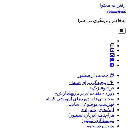
رفتن به محتوا
سیتپـــــور
به‌خاطر روایتگری در علم!
باز
کردن
فهرست
twitter
اصلی
instagram
youtube
پست
patreon
الکترونیکی
telegram
💳 حمایت از سیتپور
🥦 «پیچیدگی برای همه!»
«رادیوفیزیک»
دوره «مقدمه‌ای بر بازبهنجارش»
سخنرانی‌ها و دوره‌های آموزشی کوتاه
فهرست موضوعی سایت
لینک‌های پیشنهادی
مرام‌نامه (درباره سیتپور)
نویسندگان سیتپور
پشت‌پرده نجوم