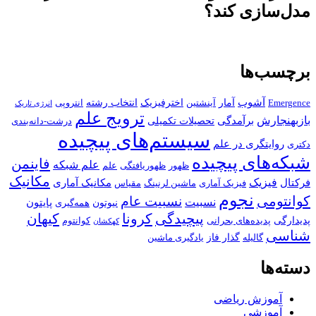
مدل‌سازی کند؟
برچسب‌ها
آشوب
آمار
اخترفیزیک
انتخاب رشته
Emergence
آینشتین
انتروپی
انرژی تاریک
ترویج علم
بازبهنجارش
برآمدگی
تحصیلات تکمیلی
درشت-دانه‌بندی
سیستم‌های پیچیده
روایتگری در علم
دکتری
شبکه‌های پیچیده
فاینمن
علم شبکه
ظهور
ظهوریافتگی
علم
مکانیک
فیزیک
فرکتال
مکانیک آماری
فیزیک آماری
ماشین لرنینگ
مقیاس
نجوم
کوانتومی
نسبیت عام
نسبیت
پایتون
نیوتون
همه‌گیری
پیچیدگی
کرونا
کیهان
پدیدارگی
پدیده‌های بحرانی
کوانتوم
کهکشان
شناسی
گذار فاز
گالیله
یادگیری ماشین
دسته‌ها
آموزش ریاضی
آموزشی