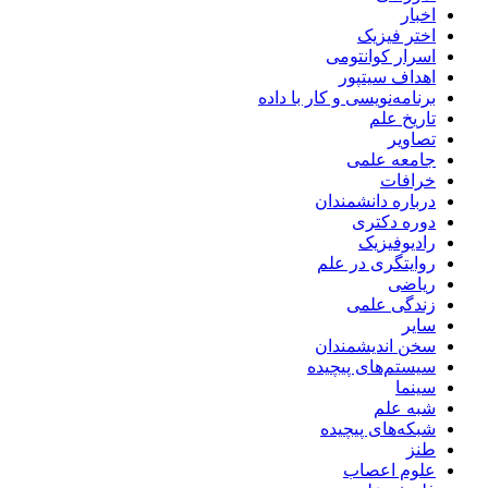
اخبار
اختر فیزیک
اسرار کوانتومی
اهداف سیتپور
برنامه‌نویسی و کار با داده
تاریخ علم
تصاویر
جامعه علمی
خرافات
درباره دانشمندان
دوره دکتری
رادیوفیزیک
روایتگری در علم
ریاضی
زندگی علمی
سایر
سخن اندیشمندان
سیستم‌های پیچیده
سینما
شبه علم
شبکه‌های پیچیده
طنز
علوم اعصاب