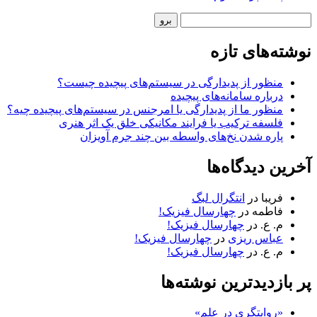
نوار
جستجو
کناری
نوشته‌های تازه
منظور از پدیدارگی در سیستم‌های پیچیده چیست؟
درباره سامانه‌های پیچیده
منظور ما از پدیدارگی یا امرجنس در سیستم‌های پیچیده چیه؟
فلسفه ترکیب یا فرایند مکانیکی خلق یک اثر هنری
پاره شدن نخ‌های واسطه بین چند جرم آویزان
آخرین دیدگاه‌ها
فریبا
در
انتگرال لبگ
فاطمه
در
چهارسال فیزیک!
م. ع.
در
چهارسال فیزیک!
عباس ریزی
در
چهارسال فیزیک!
م. ع.
در
چهارسال فیزیک!
پر بازدیدترین نوشته‌ها
«روایتگری در علم»