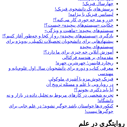
چهارسال فیزیک!
پرسش‌های یک دانشجوی فیزیک!
لیسانس فیزیک با بیژامه!
جزر و مد چه جوری کار می‌کنه؟!
حکایت «سیستم‌های پیچیده» چیست؟!
سیستم‌های پیچیده: «ماهیت و ویژگی‌»
یادگیری «سیستم‌های پیچیده» رو از کجا و چه‌طور آغاز کنیم؟!
پیشنهادهایی برای دانشجویان تحصیلات تکمیلی، به‌ویژه برای
سیستم‌های پیچیده
آموزش آنلاین چه چیزی برای ما دارد؟!
مقدمه‌ای بر هندسه فرکتالی
ریچارد فاینمن؛ چهره‌ترین چهره!
معرفی کتاب و دوره برای دانشجویان سال اول علوم‌پایه و
مهندسی
فیزیک خوش‌مزه یا آشپزی ملوکولی
در رویارویی با علم و مسئله ترویج آن
آیا باید دکتری بخونم؟!
تجربه شخصی در کارهای مربوط به تحلیل داده در بازار و نه
دانشگاه!
کنکوری‌ها حواستان باشد جوگیر نشوید؛ در علم جایی برای
جوگیرها نیست!
روایتگری در علم