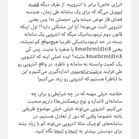
پشت‌پرده نجوم
انرژی خاص) برابر با انتروپیه. از طرف دیگه
قضیه
لیوویل
می‌گه که برای یک سامانه طی زمان، هندسه
فضای فاز عوض میشه ولی حجمش نه! پس یعنی
انتروپی ثابت می‌مونه! آیا این مشکلی داره؟! اول اینکه
قانون دوم ترمودینامیک میگه که انتروپی یک سامانه
بسته در حد ترمودینامیکی تقریبا هیچ‌موقع کم نمیشه،
یعنی $\mathrm{d}s$ یا صفره یا مثبت. پس کی
$\mathrm{d}s$ مثبته؟ ایده اصلی اینه که انتروپی
یک کمیت وابسته به سامانه و ناظره. در واقع انتروپی رو
طی فرایند
درشت‌-دانه‌‌بندی
اندازه‌گیری می‌کنیم و این
ما (ناظر) هستیم که انتروپی رو زیاد می‌کنیم!
#شرح_پیچیدگی
خلاصه خیلی مهمه که در چه شرایطی و برای چه
سامانه‌ای (اندازه و نوع برهمکنش‌ها) داریم صحبت
می‌کنیم. انتروپی می‌تونه خیلی خیلی موضوع ظریفی
باشه خصوصا وقتی که دور از تعادل هستیم. در
سامانه‌های کوچیک مثلا انتروپی می‌تونه کم یا زیاد بشه.
برای دونستن بیشتر به
اینجا
و
اینجا
نگاه کنید.