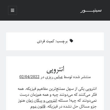
سیتپـــــور
باز
کردن
نوار
فهرست
اصلی
جستجو
کناری
برچسب:
کمیت فردی
نوشته‌های تازه
منظور از پدیدارگی در سیستم‌های پیچیده چیست؟
انتروپی
درباره سامانه‌های پیچیده
منظور ما از پدیدارگی یا امرجنس در سیستم‌های پیچیده چیه؟
منتشر شده توسط
عباس ریزی
در
02/04/2022
فلسفه ترکیب یا فرایند مکانیکی خلق یک اثر هنری
پاره شدن نخ‌های واسطه بین چند جرم آویزان
انتروپی یکی از سهل ممتنع‌ترین مفاهیم فیزیکه. همه
فکر می‌کنند که می‌دونند چیه و همه هم‌زمان درست
نمی‌دونند که چیه! مسئله
انتروپی و پیکان زمان
هنوز
جزو مسائل حل نشده در فیزیکه.
قانون دوم
آخرین دیدگاه‌ها