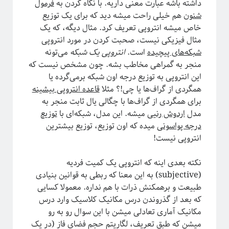
داشته باشه عبارت معنی داریه. با نگاه کردن به
فرمول
شنون
هم خیلی راحت میشه دید که برای یک توزیع
خاص میشه انتروپی تعریف کرد. مثال دیگه، که یک
مثال فیزیکی نیست، صحبت کردن در مورد انتروپی
ریچارد فاینمن، فیزیک‌دان تاثیرگذار قرن گذشته
شبکه‌های پیچیده
است.
انتروپی یک شبکه
می‌تونه
منجر به گمراهی مخاطب بشه. چون مشخص نیست که
این انتروپی به توزیع درجه اون شبکه برمی‌گرده یا
پروژه پیچیدگی برای همه
همگردی از گراف‌ها یا چی!؟ مثلا
قاعده انتروپی بیشینه
برای همگردی از گراف‌ها با چگالی یال ثابت منجر به
مدل
اردوش رنیی
میشه. این مدل، شبکه‌ای با
توزیع
درجه پواسونی
میده که اون توزیع، توزیع بیشترین
انتروپی نیست!
نکته بعدی اینه که انتروپی یک کمیت فردیه
(subjective) به این معنا که ربطی به قوانین بنیادی
طبیعت و برهمکنش ذرات با هم نداره. معمولا کسایی
که بعد از گذروندن درس مکانیک کلاسیک وارد درس
مکانیک آماری تعادلی میشن با این سوال رو به رو
میشن که طبق تعریف، لگاریتم حجم فضای فاز (در یک