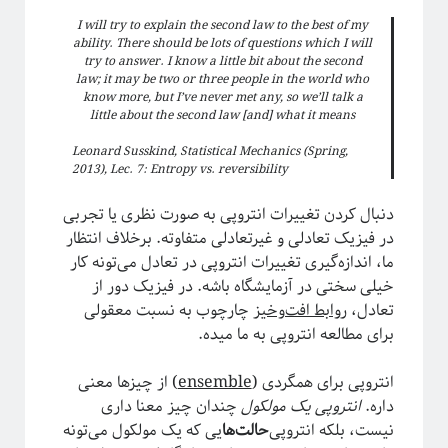
مقدمه‌ای بر هندسه فرکتالی
I will try to explain the second law to the best of my
ریچارد فاینمن؛ چهره‌ترین چهره!
ability. There should be lots of questions which I will
معرفی کتاب و دوره برای دانشجویان سال اول علوم‌پایه و مهندسی
try to answer. I know a little bit about the second
law; it may be two or three people in the world who
فیزیک خوش‌مزه یا آشپزی ملوکولی
know more, but I’ve never met any, so we’ll talk a
در رویارویی با علم و مسئله ترویج آن
little about the second law [and] what it means
آیا باید دکتری بخونم؟!
Leonard Susskind, Statistical Mechanics (Spring,
تجربه شخصی در کارهای مربوط به تحلیل داده در بازار و نه دانشگاه!
2013), Lec. 7: Entropy vs. reversibility
کنکوری‌ها حواستان باشد جوگیر نشوید؛ در علم جایی برای جوگیرها نیست!
دنبال کردن تغییرات انتروپی به صورت نظری یا تجربی
در فیزیک تعادلی و غیرتعادلی متفاوته. برخلاف انتظار
روایتگری در علم
ما، اندازه‌گیری تغییرات انتروپی در تعادل می‌تونه کار
خیلی سختی در آزمایشگاه باشه. در فیزیک دور از
تعادل،
روابط افت‌وخیز
چارچوب به نسبت معقولی
برای مطالعه انتروپی به ما میده.
انتروپی برای همگردی (
ensemble
) از چیزها معنی
داره.
انتروپی یک مولکول
چندان چیز معنا داری
نیست، بلکه انتروپی‌
حالت‌ها
یی که یک مولکول می‌تونه