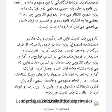
ترمودینامیک
ارتباط تنگاتنگی با این مفهوم داره و از قضا
فریبا
در
انتگرال لبگ
این قانون، جای پای خیلی محکمی توی فیزیک داره.
فاطمه
در
چهارسال فیزیک!
برای همین انتظار می‌ره که بدونیم انتروپی چیه، نه؟!
م. ع.
در
چهارسال فیزیک!
بعضی‌ها به اشتباه قانون دوم رو تفسیر به زیاد شدن
عباس ریزی
در
چهارسال فیزیک!
بی‌نظمی می‌کنن که
لزوما درست نیست
.
م. ع.
در
چهارسال فیزیک!
انتروپی یک کمیت قابل اندازه‌گیری و یک متغیر
جفت‌شده (
همیوغ
) برای دما در ترمودینامیکه. از طرف
پر بازدیدترین نوشته‌ها
دیگه، به واسطه توسعه مکانیک آماری،
تعریف‌های
«روایتگری در علم»
جدیدتر
با فرمول‌بندی‌هایی بر اساس توزیع‌های آماری
چهارسال فیزیک!
برای بیان انتروپی یک سامانه بر اساس حالت‌هایی که
پرسش‌های یک دانشجوی فیزیک!
می‌تونه داشته باشه ارائه شده. وصل کردن فیزیک
لیسانس فیزیک با بیژامه!
آماری به
نظریه اطلاعات
معمولا با کارهای
جینز
شناخته
جزر و مد چه جوری کار می‌کنه؟!
میشه. اما از لحاظ مفهومی و فلسفه علمی،
آزمایش
حکایت «سیستم‌های پیچیده» چیست؟!
فکری
شیطانک مکسول
برای اولین بار این درک رو ایجاد
سیستم‌های پیچیده: «ماهیت و ویژگی‌»
کرد که اطلاعات یک کمیت فیزیکیه.
یادگیری «سیستم‌های پیچیده» رو از کجا و چه‌طور آغاز کنیم؟!
پیشنهادهایی برای دانشجویان تحصیلات تکمیلی، به‌ویژه برای سیستم‌های پیچیده
آموزش آنلاین چه چیزی برای ما دارد؟!
Leonard Susskind