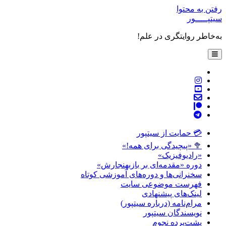
رفتن به محتوا
سیتپـــــور
به‌خاطر روایتگری در علم!
باز
کردن
فهرست
twitter
اصلی
instagram
youtube
پست
patreon
الکترونیکی
telegram
💳 حمایت از سیتپور
🥦 «پیچیدگی برای همه!»
«رادیوفیزیک»
دوره «مقدمه‌ای بر بازبهنجارش»
سخنرانی‌ها و دوره‌های آموزشی کوتاه
فهرست موضوعی سایت
لینک‌های پیشنهادی
مرام‌نامه (درباره سیتپور)
نویسندگان سیتپور
پشت‌پرده نجوم