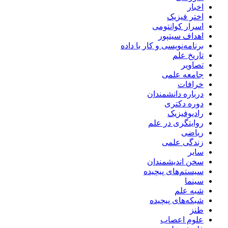
اخبار
اختر فیزیک
اسرار کوانتومی
اهداف سیتپور
برنامه‌نویسی و کار با داده
تاریخ علم
تصاویر
جامعه علمی
خرافات
درباره دانشمندان
دوره دکتری
رادیوفیزیک
روایتگری در علم
ریاضی
زندگی علمی
سایر
سخن اندیشمندان
سیستم‌های پیچیده
سینما
شبه علم
شبکه‌های پیچیده
طنز
علوم اعصاب