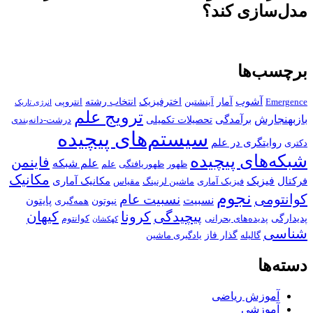
مدل‌سازی کند؟
برچسب‌ها
آشوب
آمار
اخترفیزیک
انتخاب رشته
Emergence
آینشتین
انتروپی
انرژی تاریک
ترویج علم
بازبهنجارش
برآمدگی
تحصیلات تکمیلی
درشت-دانه‌بندی
سیستم‌های پیچیده
روایتگری در علم
دکتری
شبکه‌های پیچیده
فاینمن
علم شبکه
ظهور
ظهوریافتگی
علم
مکانیک
فیزیک
فرکتال
مکانیک آماری
فیزیک آماری
ماشین لرنینگ
مقیاس
نجوم
کوانتومی
نسبیت عام
نسبیت
پایتون
نیوتون
همه‌گیری
پیچیدگی
کرونا
کیهان
پدیدارگی
پدیده‌های بحرانی
کوانتوم
کهکشان
شناسی
گذار فاز
گالیله
یادگیری ماشین
دسته‌ها
آموزش ریاضی
آموزشی