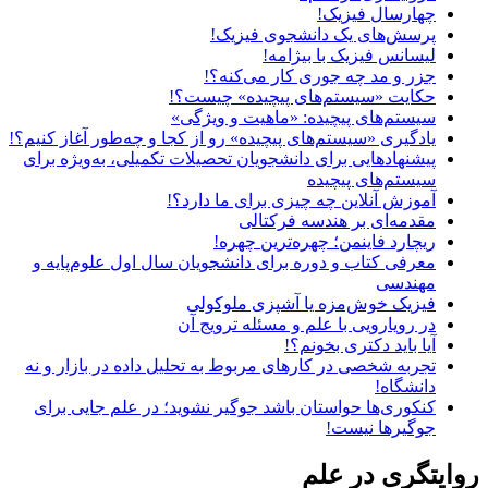
چهارسال فیزیک!
پرسش‌های یک دانشجوی فیزیک!
لیسانس فیزیک با بیژامه!
جزر و مد چه جوری کار می‌کنه؟!
حکایت «سیستم‌های پیچیده» چیست؟!
سیستم‌های پیچیده: «ماهیت و ویژگی‌»
یادگیری «سیستم‌های پیچیده» رو از کجا و چه‌طور آغاز کنیم؟!
پیشنهادهایی برای دانشجویان تحصیلات تکمیلی، به‌ویژه برای
سیستم‌های پیچیده
آموزش آنلاین چه چیزی برای ما دارد؟!
مقدمه‌ای بر هندسه فرکتالی
ریچارد فاینمن؛ چهره‌ترین چهره!
معرفی کتاب و دوره برای دانشجویان سال اول علوم‌پایه و
مهندسی
فیزیک خوش‌مزه یا آشپزی ملوکولی
در رویارویی با علم و مسئله ترویج آن
آیا باید دکتری بخونم؟!
تجربه شخصی در کارهای مربوط به تحلیل داده در بازار و نه
دانشگاه!
کنکوری‌ها حواستان باشد جوگیر نشوید؛ در علم جایی برای
جوگیرها نیست!
روایتگری در علم