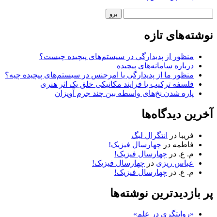
نوار
جستجو
کناری
نوشته‌های تازه
منظور از پدیدارگی در سیستم‌های پیچیده چیست؟
درباره سامانه‌های پیچیده
منظور ما از پدیدارگی یا امرجنس در سیستم‌های پیچیده چیه؟
فلسفه ترکیب یا فرایند مکانیکی خلق یک اثر هنری
پاره شدن نخ‌های واسطه بین چند جرم آویزان
آخرین دیدگاه‌ها
فریبا
در
انتگرال لبگ
فاطمه
در
چهارسال فیزیک!
م. ع.
در
چهارسال فیزیک!
عباس ریزی
در
چهارسال فیزیک!
م. ع.
در
چهارسال فیزیک!
پر بازدیدترین نوشته‌ها
«روایتگری در علم»