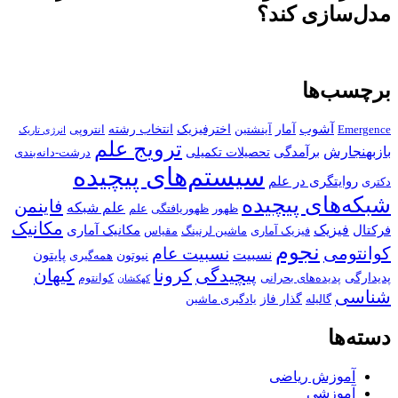
مدل‌سازی کند؟
برچسب‌ها
آشوب
آمار
اخترفیزیک
انتخاب رشته
Emergence
آینشتین
انتروپی
انرژی تاریک
ترویج علم
بازبهنجارش
برآمدگی
تحصیلات تکمیلی
درشت-دانه‌بندی
سیستم‌های پیچیده
روایتگری در علم
دکتری
شبکه‌های پیچیده
فاینمن
علم شبکه
ظهور
ظهوریافتگی
علم
مکانیک
فیزیک
فرکتال
مکانیک آماری
فیزیک آماری
ماشین لرنینگ
مقیاس
نجوم
کوانتومی
نسبیت عام
نسبیت
پایتون
نیوتون
همه‌گیری
پیچیدگی
کرونا
کیهان
پدیدارگی
پدیده‌های بحرانی
کوانتوم
کهکشان
شناسی
گذار فاز
گالیله
یادگیری ماشین
دسته‌ها
آموزش ریاضی
آموزشی