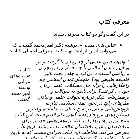
معرفی کتاب
در این گفت‌و‌گو دو کتاب معرفی شدند:
«دایره‌های مینایی»، نوشته دکتر امیر‌محمد گمینی، که
می‌توانید آن را از
اینجا
تهیه کنید. معرفی اجمالی کتاب:
کیهان‌شناسیِ علمی از چه زمانی پا‌ گرفت و در
یونان و تمدن اسلامی تا چه حد از روش تجربی
کتاب
و ریاضی استفاده می‌کرد و چقدر تحت تأثیر
«دایره‌های
فلسفه طبیعی بود؟ منجمان تمدن اسلامی چه
مینایی،
راهکارهایی را برای حل مشکلات علمی زمان
نوشته
خود پی گرفتند؟ برای پاسخ به سوالات و
امیرمحمد
پرسش‌هایی دیگر درباره تحولات علمی و تبادل
گمینی
نظرهای رایج در نجوم تمدن اسلامی نیاز به
پژوهش‌هایی مبتنی بر نسخ خطی به جا‌مانده و آخرین
دستاوردهای مورّخان دانشگاهی علم قدیم است. این کتاب
نتایج این پژوهش‌ها را در کنار پژوهش‌هایی جدیدتر برای
متخصّصان و غیرمتخصّصان علاقه‌مند به رشته تاریخ علم
معرفی می‌کند. مخاطب این کتاب افرادی هستند که به تاریخ
تحولات علوم در گذشته‌های دور و نزدیک دلبسته‌اند یا