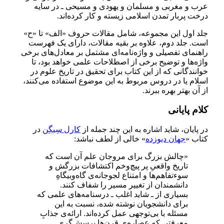
عرب و مغربی و مسلمان و یهودی و مسیحی ـ در سایه
درخت پربار تمدن اسلامی زیسته و کار کرده‌اند.
جلد اول این مجموعه، شامل مقالات حروف «الف» تا «ح»
است. جلد دوم، علاوه بر بقیه مقالات، دارای یک فهرست
راهنمای تفصیلی و واژه‌نامه‌ای مشتمل بر معادل‌های برخی
واژه‌ها و توضیح برخی از اصطلاحات علمی خواهد بود، تا
خوانندگانی که از این کتاب برای تحقیق در تاریخ علوم در
اسلام یا در دروس مربوط به این موضوع استفاده می‌کنند،
از آن بهتر بهره ببرند.
کلام پایانی
در پایان، شاید اشاره به این چند جمله از
کارل سِیگِن
در
کتاب «
جهان دیو‌زده
» خالی از لطف نباشد:
«چالش بزرگ برای مروجان علم آن است که
تاریخ واقعیِ پر‌ پیچ‌و‌خم اکتشافات بزرگش و
سوءتفاهم‌ها و امتناع لجوجانه‌ی گاه‌و‌بیگاهِ
دانشمندان از تغییر مسیر را شفاف کنند.
بسیاری از ـ شاید اغلب ـ درسنامه‌های علمی که
برای دانشجویان نوشته شده‌، نسبت به این
مسئله با‌ بی‌توجهی عمل کرده‌اند. ارائه‌ی جذابِ
معرفتی که عصاره‌ی قرن‌ها پرسش‌گریِ