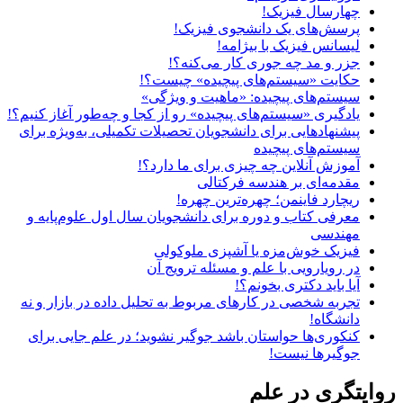
چهارسال فیزیک!
پرسش‌های یک دانشجوی فیزیک!
لیسانس فیزیک با بیژامه!
جزر و مد چه جوری کار می‌کنه؟!
حکایت «سیستم‌های پیچیده» چیست؟!
سیستم‌های پیچیده: «ماهیت و ویژگی‌»
یادگیری «سیستم‌های پیچیده» رو از کجا و چه‌طور آغاز کنیم؟!
پیشنهادهایی برای دانشجویان تحصیلات تکمیلی، به‌ویژه برای
سیستم‌های پیچیده
آموزش آنلاین چه چیزی برای ما دارد؟!
مقدمه‌ای بر هندسه فرکتالی
ریچارد فاینمن؛ چهره‌ترین چهره!
معرفی کتاب و دوره برای دانشجویان سال اول علوم‌پایه و
مهندسی
فیزیک خوش‌مزه یا آشپزی ملوکولی
در رویارویی با علم و مسئله ترویج آن
آیا باید دکتری بخونم؟!
تجربه شخصی در کارهای مربوط به تحلیل داده در بازار و نه
دانشگاه!
کنکوری‌ها حواستان باشد جوگیر نشوید؛ در علم جایی برای
جوگیرها نیست!
روایتگری در علم