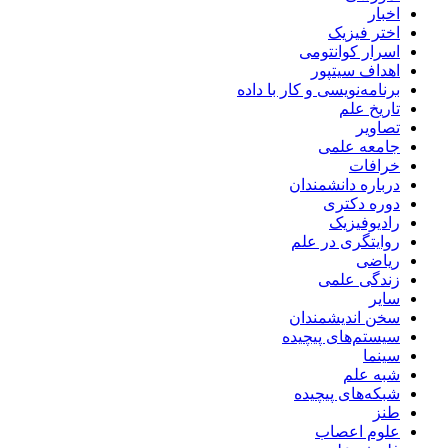
اخبار
اختر فیزیک
اسرار کوانتومی
اهداف سیتپور
برنامه‌نویسی و کار با داده
تاریخ علم
تصاویر
جامعه علمی
خرافات
درباره دانشمندان
دوره دکتری
رادیوفیزیک
روایتگری در علم
ریاضی
زندگی علمی
سایر
سخن اندیشمندان
سیستم‌های پیچیده
سینما
شبه علم
شبکه‌های پیچیده
طنز
علوم اعصاب