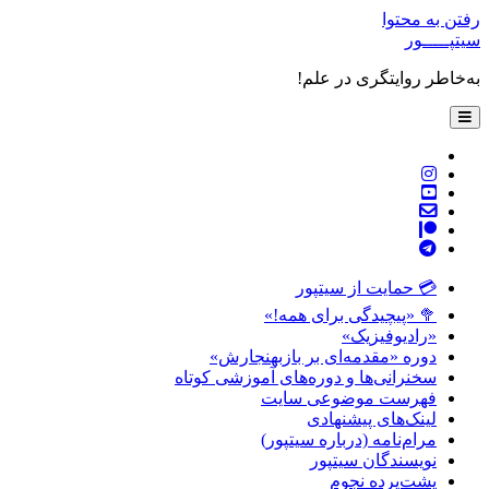
رفتن به محتوا
سیتپـــــور
به‌خاطر روایتگری در علم!
باز
کردن
فهرست
twitter
اصلی
instagram
youtube
پست
patreon
الکترونیکی
telegram
💳 حمایت از سیتپور
🥦 «پیچیدگی برای همه!»
«رادیوفیزیک»
دوره «مقدمه‌ای بر بازبهنجارش»
سخنرانی‌ها و دوره‌های آموزشی کوتاه
فهرست موضوعی سایت
لینک‌های پیشنهادی
مرام‌نامه (درباره سیتپور)
نویسندگان سیتپور
پشت‌پرده نجوم