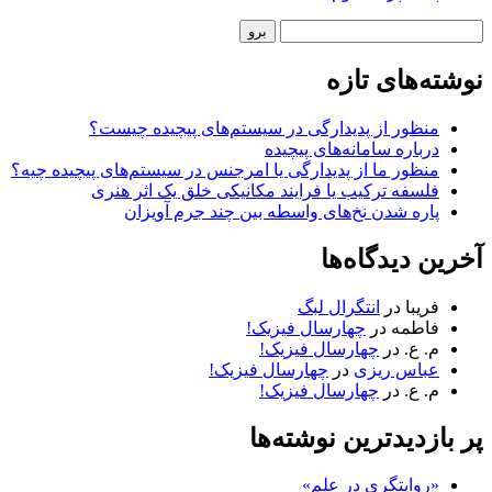
نوار
جستجو
کناری
نوشته‌های تازه
منظور از پدیدارگی در سیستم‌های پیچیده چیست؟
درباره سامانه‌های پیچیده
منظور ما از پدیدارگی یا امرجنس در سیستم‌های پیچیده چیه؟
فلسفه ترکیب یا فرایند مکانیکی خلق یک اثر هنری
پاره شدن نخ‌های واسطه بین چند جرم آویزان
آخرین دیدگاه‌ها
فریبا
در
انتگرال لبگ
فاطمه
در
چهارسال فیزیک!
م. ع.
در
چهارسال فیزیک!
عباس ریزی
در
چهارسال فیزیک!
م. ع.
در
چهارسال فیزیک!
پر بازدیدترین نوشته‌ها
«روایتگری در علم»