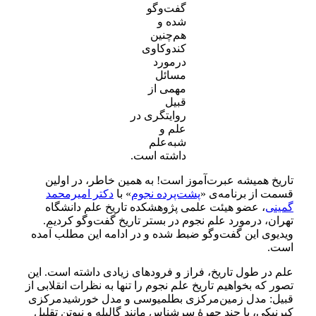
گفت‌و‌گو
شده و
هم‌چنین
کندوکاوی
درمورد
مسائل
مهمی از
قبیل
روایتگری در
علم و
شبه‌علم
داشته است.
تاریخ همیشه عبرت‌آموز است! به‌ همین‌ خاطر، در اولین
قسمت از برنامه‌ی «
پشت‌پرده نجوم
» با
دکتر امیر‌محمد
گمینی
، عضو هیئت علمی پژوهشکده تاریخ علم دانشگاه
تهران، در‌مورد علم نجوم در بستر تاریخ گفت‌وگو کردیم.
ویدیوی این گفت‌و‌گو ضبط شده و در ادامه‌ این مطلب آمده
است.
علم در طول تاریخ، فراز‌ و‌ فرود‌های زیادی داشته است. این
تصور که بخواهیم تاریخ علم نجوم را تنها به نظرات انقلابی از
قبیل: مدل زمین‌مرکزی بطلمیوسی و مدل خورشید‌مرکزی
کپرنیکی، یا چند چهرهٔ سرشناس مانند گالیله و نیوتن تقلیل