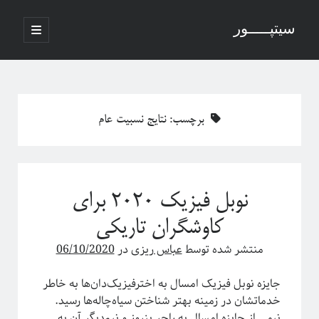
سیتپـــــور
باز
کردن
نوار
فهرست
اصلی
جستجو
کناری
برچسب:
نتایج نسبیت عام
نوشته‌های تازه
منظور از پدیدارگی در سیستم‌های پیچیده چیست؟
نوبل فیزیک ۲۰۲۰ برای
درباره سامانه‌های پیچیده
منظور ما از پدیدارگی یا امرجنس در سیستم‌های پیچیده چیه؟
کاوشگران تاریکی
فلسفه ترکیب یا فرایند مکانیکی خلق یک اثر هنری
منتشر شده توسط
عباس ریزی
در
06/10/2020
پاره شدن نخ‌های واسطه بین چند جرم آویزان
جایزه نوبل فیزیک امسال به اخترفیزیک‌دان‌ها به خاطر
خدماتشان در زمینه بهتر شناختن سیاه‌چاله‌ها رسید.
آخرین دیدگاه‌ها
نیمی از جایزه امسال به
راجر پنروز
و نیم‌دیگر آن به