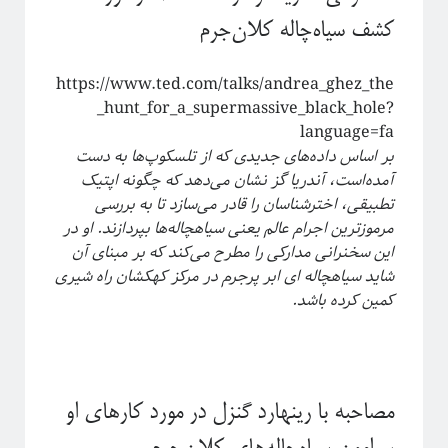
کشف سیاه‌چاله کلان‌جرم
https://www.ted.com/talks/andrea_ghez_the
_hunt_for_a_supermassive_black_hole?
language=fa
بر اساس داده‌های جدیدی که از تلسکوپ‌ها به دست
آمده‌است، آندریا گز نشان می‌دهد که چگونه اپتیک
تطبیقی، اخترشناسان را قادر می‌سازد تا به بررسی
مرموزترین اجرام عالم یعنی سیاهچاله‌ها بپردازند. او در
دوره «مقدمه‌ای بر بازبهنجارش»
این سخنرانی مدارکی را مطرح می‌کند که بر مبنای آن
شاید سیاهچاله ای ابر پرجرم در مرکز کهکشان راه شیری
کمین کرده باشد.
مصاحبه با رینهارد گنزل در مورد کارهای او