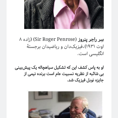
مقدمه‌ای بر هندسه فرکتالی
ریچارد فاینمن؛ چهره‌ترین چهره!
معرفی کتاب و دوره برای دانشجویان سال اول علوم‌پایه و مهندسی
فیزیک خوش‌مزه یا آشپزی ملوکولی
در رویارویی با علم و مسئله ترویج آن
آیا باید دکتری بخونم؟!
سِر راجر پنروز
(Sir Roger Penrose) (زاده ۸
تجربه شخصی در کارهای مربوط به تحلیل داده در بازار و نه دانشگاه!
اوت ۱۹۳۱)،فیزیک‌دان و ریاضیدان برجستهٔ
کنکوری‌ها حواستان باشد جوگیر نشوید؛ در علم جایی برای جوگیرها نیست!
انگلیسی است.
او به پاس کشف این که تشکیل سیاهچاله یک پیش‌بینی
روایتگری در علم
بی شائبه از نظریه نسبیت عام است برنده نیمی از
جایزه نوبل فیزیک شد.