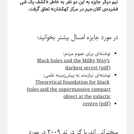
نیم دیگر جایزه به این دو نفر به خاطر «کشف یک شی
پشت‌پرده نجوم
فشرده‌ی کلان‌جرم در مرکز کهکشان» تعلق گرفت.
در مورد جایزه امسال بیشتر بخوانید:
نوشته‌ای برای عموم مردم:
Black holes and the Milky Way’s
darkest secret (pdf)
نوشته‌ای نیازمند به پیش‌زمینه علمی:
Theoretical foundation for black
#شرح_پیچیدگی
holes and the supermassive compact
object at the galactic
centre (pdf)
سخنرانی اندریا گز در تد ۲۰۰۹ در مورد