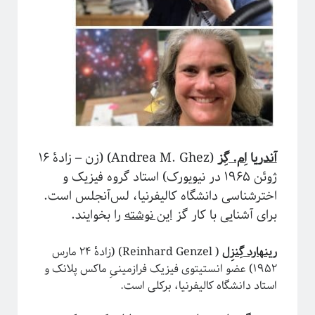
ریچارد فاینمن، فیزیک‌دان تاثیرگذار قرن گذشته
پروژه پیچیدگی برای همه
آندر
یا
اِم. گِز
(Andrea M. Ghez) (زن – زادهٔ ۱۶
ژوئن ۱۹۶۵ در نیویورک) استاد گروه فیزیک و
اخترشناسی دانشگاه کالیفرنیا، لس‌آنجلس است.
برای آشنایی با کار گز
این نوشته
را بخوایند.
رینهارد گِنزِل
( Reinhard Genzel) (زادهٔ ۲۴ مارس
۱۹۵۲) عضو انستیتوی فیزیک فرازمینیِ ماکس پلانک و
استاد دانشگاه کالیفرنیا، برکلی است.