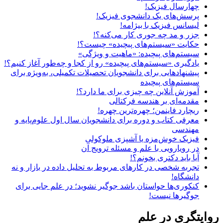
چهارسال فیزیک!
پرسش‌های یک دانشجوی فیزیک!
لیسانس فیزیک با بیژامه!
جزر و مد چه جوری کار می‌کنه؟!
حکایت «سیستم‌های پیچیده» چیست؟!
سیستم‌های پیچیده: «ماهیت و ویژگی‌»
یادگیری «سیستم‌های پیچیده» رو از کجا و چه‌طور آغاز کنیم؟!
پیشنهادهایی برای دانشجویان تحصیلات تکمیلی، به‌ویژه برای
سیستم‌های پیچیده
آموزش آنلاین چه چیزی برای ما دارد؟!
مقدمه‌ای بر هندسه فرکتالی
ریچارد فاینمن؛ چهره‌ترین چهره!
معرفی کتاب و دوره برای دانشجویان سال اول علوم‌پایه و
مهندسی
فیزیک خوش‌مزه یا آشپزی ملوکولی
در رویارویی با علم و مسئله ترویج آن
آیا باید دکتری بخونم؟!
تجربه شخصی در کارهای مربوط به تحلیل داده در بازار و نه
دانشگاه!
کنکوری‌ها حواستان باشد جوگیر نشوید؛ در علم جایی برای
جوگیرها نیست!
روایتگری در علم