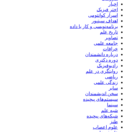
اخبار
اختر فیزیک
اسرار کوانتومی
اهداف سیتپور
برنامه‌نویسی و کار با داده
تاریخ علم
تصاویر
جامعه علمی
خرافات
درباره دانشمندان
دوره دکتری
رادیوفیزیک
روایتگری در علم
ریاضی
زندگی علمی
سایر
سخن اندیشمندان
سیستم‌های پیچیده
سینما
شبه علم
شبکه‌های پیچیده
طنز
علوم اعصاب