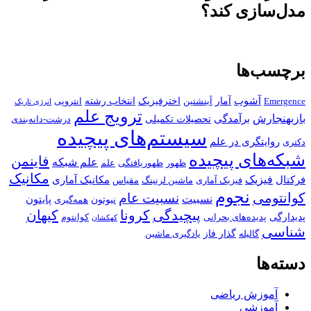
مدل‌سازی کند؟
برچسب‌ها
آشوب
آمار
اخترفیزیک
انتخاب رشته
Emergence
آینشتین
انتروپی
انرژی تاریک
ترویج علم
بازبهنجارش
برآمدگی
تحصیلات تکمیلی
درشت-دانه‌بندی
سیستم‌های پیچیده
روایتگری در علم
دکتری
شبکه‌های پیچیده
فاینمن
علم شبکه
ظهور
ظهوریافتگی
علم
مکانیک
فیزیک
فرکتال
مکانیک آماری
فیزیک آماری
ماشین لرنینگ
مقیاس
نجوم
کوانتومی
نسبیت عام
نسبیت
پایتون
نیوتون
همه‌گیری
پیچیدگی
کرونا
کیهان
پدیدارگی
پدیده‌های بحرانی
کوانتوم
کهکشان
شناسی
گذار فاز
گالیله
یادگیری ماشین
دسته‌ها
آموزش ریاضی
آموزشی