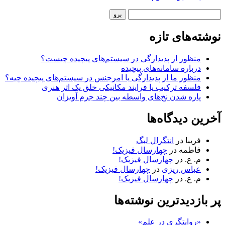
نوار
جستجو
کناری
نوشته‌های تازه
منظور از پدیدارگی در سیستم‌های پیچیده چیست؟
درباره سامانه‌های پیچیده
منظور ما از پدیدارگی یا امرجنس در سیستم‌های پیچیده چیه؟
فلسفه ترکیب یا فرایند مکانیکی خلق یک اثر هنری
پاره شدن نخ‌های واسطه بین چند جرم آویزان
آخرین دیدگاه‌ها
فریبا
در
انتگرال لبگ
فاطمه
در
چهارسال فیزیک!
م. ع.
در
چهارسال فیزیک!
عباس ریزی
در
چهارسال فیزیک!
م. ع.
در
چهارسال فیزیک!
پر بازدیدترین نوشته‌ها
«روایتگری در علم»