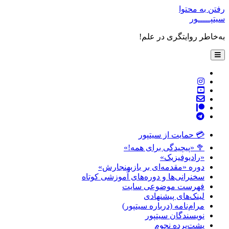
رفتن به محتوا
سیتپـــــور
به‌خاطر روایتگری در علم!
باز
کردن
فهرست
twitter
اصلی
instagram
youtube
پست
patreon
الکترونیکی
telegram
💳 حمایت از سیتپور
🥦 «پیچیدگی برای همه!»
«رادیوفیزیک»
دوره «مقدمه‌ای بر بازبهنجارش»
سخنرانی‌ها و دوره‌های آموزشی کوتاه
فهرست موضوعی سایت
لینک‌های پیشنهادی
مرام‌نامه (درباره سیتپور)
نویسندگان سیتپور
پشت‌پرده نجوم