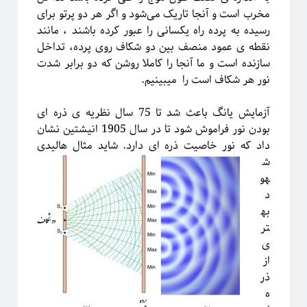
مخرب است و آنجا تاریک می‌شود و اگر هر دو پرتو برای
رسیده به پرده راه یکسانی را عبور کرده باشند ، مانند
نقطه ی عمود منصف بین دو شکاف روی پرده، تداخل
سازنده است و ما آنجا را کاملا روشن که دو برابر شدت
نور هر شکاف است را میبینیم.
آزمایش یانگ باعث شد تا 75 سال نظریه ی ذره ای
بودن نور فراموش شود تا در سال 1905 انیشتین نشان
داد
که نور خاصیت ذره ای دارد. شاید مثال هالیدی
ش
هو
د
به
تر
ی
از
ذر
ه