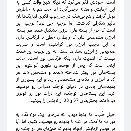
است. خودش فکر می‌کرد که دیگه هیچ وقت کسی به
این آزمایش و مقاله برنمی‌گرده اما خُب هم به خاطرش
نوبل گرفت و هم بی‌شک در
چارچوب فکری فیزیک‌دانان
دسته‌ها
تاثیر شگرفی گذاشت. اما توجیه چی بود؟ توجیه این
آموزش ریاضی
است که نور از بسته‌های انرژی تشکیل شده. هر بسته
آموزشی
انرژی مشخصی داره که رابطه‌ی خطی با فرکانس داره.
اخبار
به این ترتیب انرژی نور کوانتیده است و ضریب
اختر فیزیک
صحیحی از انرژی بسته‌ها است. به این ترتیب این شدت
اسرار کوانتومی
نیست که اهمیت داره، بلکه فرکانس نور است. جالب
اهداف سیتپور
اینجا است که پس از توسعه‌ی تئوری کوانتوم این
برنامه‌نویسی و کار با داده
بسته‌های نور بهتر شناخته شدند و مشخص شد هر
تاریخ علم
کدام انرژی و تکانه‌ی مشخصی دارند و این بسیاری از
تصاویر
پدیده‌های بعدی در دنیای کوچک مقیاس رو توصیف
جامعه علمی
کرد. این بسته‌های کوچک، این ذرات نور رو فوتون
خرافات
می‌نامند. بخش‌های
37
و
38
از فاینمن را ببینید.
درباره دانشمندان
دوره دکتری
خیلِ خُب… تا اینجا دیدیم که هرجایی یک نوع نگاه به
رادیوفیزیک
نور به ما کمک می‌کنه تا پدیده رو توصیف کنیم. اما آیا
روایتگری در علم
می‌تونیم آزمایشی انجام بدیم که هم‌زمان هر دو جنبه رو