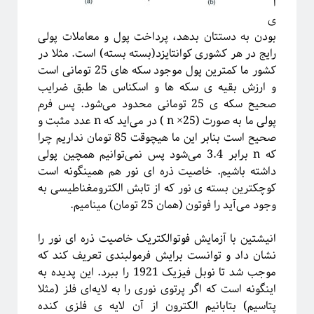
ا
ی
بودن به دستتان بدهد، پرداخت پول و معاملات پولی
رایج در هر کشوری کوانتایزد(بسته بسته) است. مثلا در
کشور ما کمترین پول موجود سکه های 25 تومانی است
و ارزش بقیه ی سکه ها و اسکناس ها طبق ضرایب
صحیح سکه ی 25 تومانی محدود می‌شود. پس فرم
پولی ما به صورت (n ×25 ) در می‌اید که n عدد مثبت و
صحیح است بنابر این ما هیچوقت 85 تومان نداریم چرا
که n برابر 3.4 می‌شود پس نمی‌توانیم همچین پولی
داشته باشیم. خاصیت ذره ای نور هم همینگونه است
کوچکترین بسته ی نور که از تابش الکترومغناطیسی به
وجود می‌آید را فوتون (همان 25 تومان) مینامیم.
انیشتین با آزمایش فوتوالکتریک خاصیت ذره ای نور را
نشان داد و توانست برایش فرمولبندی تعریف کند که
موجب شد تا نوبل فیزیک 1921 را ببرد. این پدیده به
اینگونه است که اگر پرتوی نوری را به لایه‌ای فلز (مثلا
پتاسیم) بتابانیم الکترون از آن لایه ی فلزی کنده