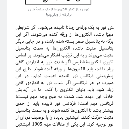
ترویج علم
تحصیلات تکمیلی
نموداری از تابش الکترون‌ها از یک صفحهٔ فلزی
روایتگری در علم
برگرفته از ویکی‌پدیا
درشت-دانه‌بندی
دکتری
سیستم‌های پیچیده
ش نور به یک ورقه‌ی رسانا تابیده می‌شود. اگر شرایطی
مهیّا باشد، الکترون‌ها از ورقه کنده می‌شوند. اگر این
شبکه‌های پیچیده
ظهور
ظهوریافتگی
برگه به پتانسیل صفر بسته شده باشد، و در جایی دیگر
پتانسیل مثبت باشد، الکترون‌ها به سمت پتانسیل
فاینمن
علم شبکه
فرکتال
علم
مثبت می‌روند و به این ترتیب آشکار می‌شوند. بر اساس
فیزیک
تئوری الکترومغناطیس اگر شدت نور به اندازه‌ی کافی
فیزیک آماری
ماشین لرنینگ
زیاد باشد، باید الکترون‌ها از ورقه کَنده شوند. طبق این
مکانیک کوانتومی
مکانیک آماری
مقیاس
پیش‌بینی فرکانس نور تابیده اهمیت ندارد. در این
نجوم
نسبیت عام
صورت در هر فرکانسی اگر شدت نور به اندازه‌ی کافی
نسبیت
نیوتون
زیاد شود باید بتوان الکترون را کَند. اما در آزمایش
پایتون
پدیدارگی
همه‌گیری
خلاف این دیده شد. شدت به هیچ وجه مهم نیست!
پیچیدگی
کرونا
فرکانس مهم است! فرکانس نور تابیده باید از حدی
پدیده‌های بحرانی
بیشتر باشد تا الکترون‌ها کَنده شوند و به سمت پتانسیل
کیهان شناسی
کوانتوم
گالیله
کهکشان
مثبت حرکت کنند. انیشتین پدیده را با توصیف ذره‌ای از
نور توجیه کرد. این یکی از مقالات مهم 1905 انیشتین
گذار فاز
یادگیری ماشین