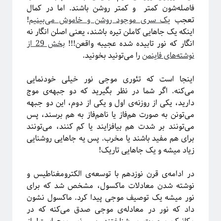
فاصله‌شون کمتر و کمتر روشن باشند. اما در کمال
تعجب
یک سری موجود روشن و خاموش می‌بینیم
!
اینکه یک جاهایی کاملن تیره باشند، یعنی اصلن انگار نه
انگار که نور تابیده شده عجیبه واقعن!!!
بخش 29 از
نوشته‌های فاینمن
را می‌تونید بخونید.
اینجا است که تئوری موجی نور خیلی خودنمایی
می‌کنه. اگر شما در نظر بگیرید که دو جبهه‌ی موج
دارید، یکی از روزنه‌ی اول و یکی از دوم، این دو جبهه
می‌تونن به صورت هم‌فاز یا ناهم‌فاز به هم برسند، پس
دوره «مقدمه‌ای بر بازبهنجارش»
می‌تونند بر شدت هم بیافزایند یا کم کنند، می‌تونند
برای هم مفید باشند یا مخرب. پس یه جاهایی روشنایی
زیاد میشه و یک جاهایی تاریک!
در ادامه‌ی قرن نوزدهم با توسعه‌ی الکترومغناطیس و
نوشته شدن معادلات ماکسول، مشخص شد که برای
نور میشه یک توصیف موجی پیدا کرد. ماکسول نشون
داد که نور در معادله‌ی موجی صدق می‌کنه که در