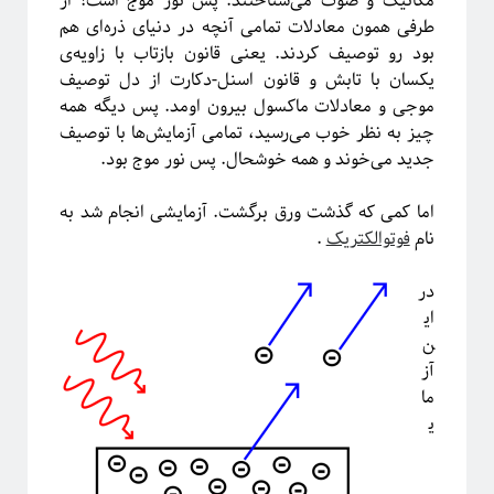
مکانیک و صوت می‌شناختند. پس نور موج است! از
طرفی همون معادلات تمامی آنچه در دنیای ذره‌ای هم
آیا فیزیک می‌تواند شبکه‌های اجتماعی را مدل‌سازی کند؟
بود رو توصیف کردند. یعنی قانون بازتاب با زاویه‌ی
یکسان با تابش و قانون اسنل-دکارت از دل توصیف
موجی و معادلات ماکسول بیرون اومد. پس دیگه همه
چیز به نظر خوب می‌رسید، تمامی آزمایش‌ها با توصیف
جدید می‌خوند و همه خوشحال. پس نور موج بود.
اما کمی که گذشت ورق برگشت. آزمایشی انجام شد به
نام
فوتوالکتریک
.
در
ای
ن
برچسب‌ها
آز
ما
آشوب
آمار
Emergence
آینشتین
ی
اخترفیزیک
انتخاب رشته
انتروپی
بازبهنجارش
برآمدگی
انرژی تاریک