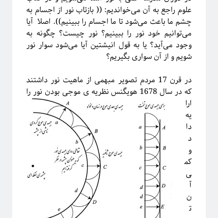
علوم راجع به آن می‌خواندیم: (( بازتاب نور از اجسام به
چشم ما باعث می‌شود تا ما اجسام را ببینیم)). اصلا آیا
می‌توانیم خود نور را ببینیم؟ نور چیست؟ چگونه به
وجود می‌آید؟ یا به قول انیشتین آیا می‌شود سوار نور
شویم و از آن سواری بگیریم؟
در قرن 17 مردم تصویر مبهمی از ماهیت نور داشتند
که در سال 1678 هویگنس نظریه ی موجی بودن نور را
ارا
یه
دا
د
و
کم
ی
آ
ن
ت