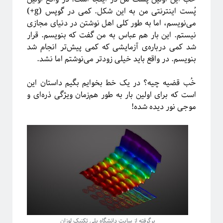
فریبا
در
انتگرال لبگ
پُست اینترنتی من به این شکل. کمی در گوپس (g+)
فاطمه
در
چهارسال فیزیک!
می‌نویسم، اما به طور کلی اهل نوشتن در دنیای مجازی
م. ع.
در
چهارسال فیزیک!
نیستم. این بار هم عباس به من گفت که بنویسم. قرار
عباس ریزی
در
چهارسال فیزیک!
شد کمی درباره‌ی آزمایشی که کمی پیش‌تر انجام شد
م. ع.
در
چهارسال فیزیک!
بنویسم. در واقع باید خیلی زودتر می‌نوشتم اما نشد.
خُب قضیه چیه؟ در یک خط بخوایم بگیم داستان این
است که برای اولین بار به طور هم‌زمان ویژگی ذره‌ای و
پر بازدیدترین نوشته‌ها
موجی نور دیده شده!
«روایتگری در علم»
چهارسال فیزیک!
پرسش‌های یک دانشجوی فیزیک!
لیسانس فیزیک با بیژامه!
جزر و مد چه جوری کار می‌کنه؟!
حکایت «سیستم‌های پیچیده» چیست؟!
سیستم‌های پیچیده: «ماهیت و ویژگی‌»
یادگیری «سیستم‌های پیچیده» رو از کجا و چه‌طور آغاز کنیم؟!
پیشنهادهایی برای دانشجویان تحصیلات تکمیلی، به‌ویژه برای سیستم‌های پیچیده
آموزش آنلاین چه چیزی برای ما دارد؟!
برگرفته از سایت دانشگاه پلی تکنیک لوزان