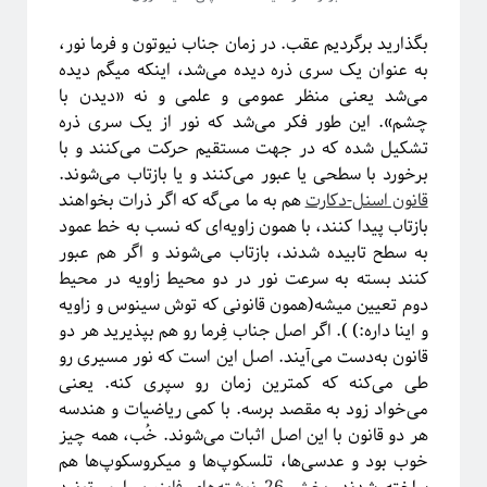
مقدمه‌ای بر هندسه فرکتالی
ریچارد فاینمن؛ چهره‌ترین چهره!
بگذارید برگردیم عقب. در زمان جناب نیوتون و فرما نور،
معرفی کتاب و دوره برای دانشجویان سال اول علوم‌پایه و مهندسی
به عنوان یک سری ذره دیده می‌شد، اینکه میگم دیده
فیزیک خوش‌مزه یا آشپزی ملوکولی
می‌شد یعنی منظر عمومی و علمی و نه «دیدن با
در رویارویی با علم و مسئله ترویج آن
چشم». این طور فکر می‌شد که نور از یک سری ذره
آیا باید دکتری بخونم؟!
تشکیل شده که در جهت مستقیم حرکت می‌کنند و با
تجربه شخصی در کارهای مربوط به تحلیل داده در بازار و نه دانشگاه!
برخورد با سطحی یا عبور می‌کنند و یا بازتاب می‌شوند.
کنکوری‌ها حواستان باشد جوگیر نشوید؛ در علم جایی برای جوگیرها نیست!
قانون اسنل-دکارت
هم به ما می‌گه که اگر ذرات بخواهند
بازتاب پیدا کنند، با همون زاویه‌ای که نسب به خط عمود
به سطح تابیده شدند، بازتاب می‌شوند و اگر هم عبور
کنند بسته به سرعت نور در دو محیط زاویه در محیط
روایتگری در علم
دوم تعیین میشه(همون قانونی که توش سینوس و زاویه
و اینا داره:) ). اگر اصل جناب فِرما رو هم بپذیرید هر دو
قانون به‌دست می‌آیند. اصل این است که نور مسیری رو
طی می‌کنه که کمترین زمان رو سپری کنه. یعنی
می‌خواد زود به مقصد برسه. با کمی ریاضیات و هندسه
هر دو قانون با این اصل اثبات می‌شوند. خُب، همه چیز
خوب بود و عدسی‌ها، تلسکوپ‌ها و میکروسکوپ‌ها هم