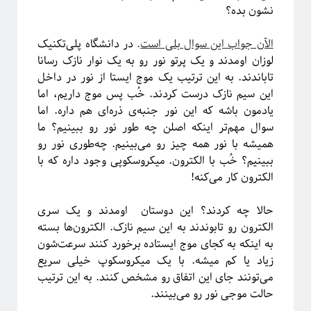
ریاضی
نشون بده؟
زندگی علمی
سایر
الآن جواب این سوال بلی است
.
در دانشگاه پلی‌تکنیک
سخن اندیشمندان
لوزان اومدند و یک پرتو نور رو به یک نوار نازک رسانا
سیستم‌های پیچیده
تاباندند. به این ترتیب یک موج ایستا از نور در داخل
سینما
این سیم نازک درست کردند. خُب پس موج داریم، اما
شبه علم
یادمون باشه که این نور جنبه‌ی ذره‌ای هم داره. اما
شبکه‌های پیچیده
سوال مهم‌تر اینکه اصلن چه طور نور رو ببینیم؟ ما
طنز
همیشه با نور همه چیز رو می‌بینیم. چه‌طوری نور رو
علوم اعصاب
ببینیم؟ خُب با الکترون. میکروسکوپی وجود داره که با
فلسفه علم
الکترون کار می‌کنه!
فوتونیک
فیزیک
حالا چه کردند؟ این دوستان اومدند و یک سری
فیزیک اتمی-مولکولی
الکترون رو تابوندند به این سیم نازک. الکترون‌ها بسته
فیزیک بنیادی
به اینکه به کجای موج ایستاده برخورد کنند سرعت‌شون
فیزیک زیستی
زیاد یا کم میشه. با یک میکروسکوپ خیلی سریع
فیزیک هسته‌ای
می‌تونند جای این اتفاق رو مشخص کنند. به این ترتیب
فیزیکدانان ایرانی
حالت موجی نور رو می‌بینند.
ماده چگال