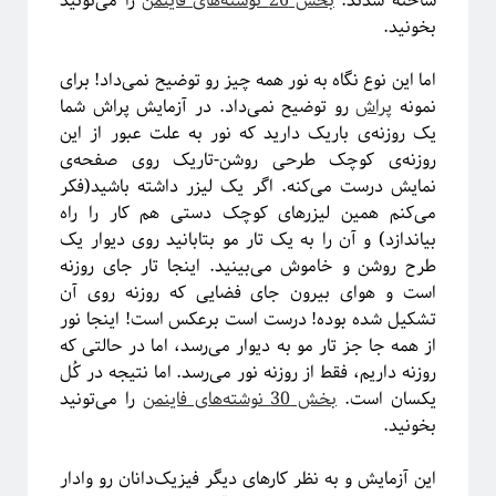
ساخته شدند.
بخش 26 نوشته‌های فاینمن
را می‌تونید
بخونید.
اما این نوع نگاه به نور همه چیز رو توضیح نمی‌داد! برای
ریچارد فاینمن، فیزیک‌دان تاثیرگذار قرن گذشته
نمونه
پراش
رو توضیح نمی‌داد. در آزمایش پراش شما
یک روزنه‌ی باریک دارید که نور به علت عبور از این
روزنه‌ی کوچک طرحی روشن-تاریک روی صفحه‌ی
پروژه پیچیدگی برای همه
نمایش درست می‌کنه. اگر یک لیزر داشته باشید(فکر
می‌کنم همین لیزرهای کوچک دستی هم کار را راه
بیاندازد) و آن را به یک تار مو بتابانید روی دیوار یک
طرح روشن و خاموش می‌بینید. اینجا تار جای روزنه
است و هوای بیرون جای فضایی که روزنه روی آن
تشکیل شده بوده! درست است برعکس است! اینجا نور
از همه جا جز تار مو به دیوار می‌رسد، اما در حالتی که
روزنه داریم، فقط از روزنه نور می‌رسد. اما نتیجه در کُل
یکسان است.
بخش 30 نوشته‌های فاینمن
را می‌تونید
بخونید.
این آزمایش و به نظر کارهای دیگر فیزیک‌دانان رو وادار