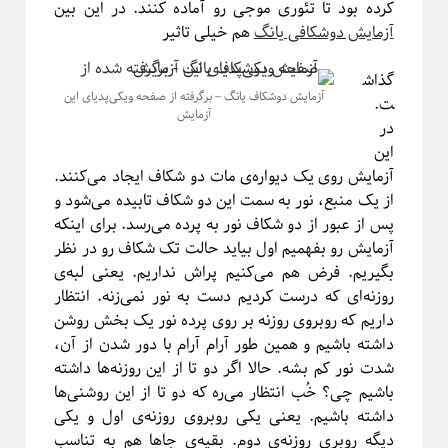
پشت‌پرده نجوم
کرده بود تا تئوری موجی رو آماده کنند. در این بین
آزمایش دوشکافی یانگ
هم خیلی تاثیر
گذاش
آزمایش دوشکاف یانگ – برگرفته از صفحه ویکی‌پدیای این
ت.
آزمایش
در
این
آزمایش روی یک دیواره‌ی مات دو شکاف ایجاد می‌کنند.
از یک منبع، نور به سمت این دو شکاف تابیده می‌شود و
پس از عبور از دو شکاف نور به پرده می‌رسد. برای اینکه
آزمایش رو بفهمیم اول بیاید حالت تک شکاف رو در نظر
بگیریم. فرض هم می‌کنیم پراش نداریم. یعنی لبه‌ی
#شرح_پیچیدگی
روزنه‌ای که درست کردیم دست به نور نمی‌زنه. انتظار
داریم که روبروی روزنه بر روی پرده نور یک بخش روشن
داشته باشیم و همین طور آرام آرام با دور شدن از آن،
شدت نور کم بشه. حالا اگر دو تا از این روزنه‌ها داشته
باشیم چی؟ خُب انتظار می‌ره که دو تا از این روشنی‌ها
داشته باشیم. یعنی یکی روبروی روزنه‌ی اول و یکی
دیگه روبری روزنه‌ی دوم. بقیه‌ی جاها هم به تناسب