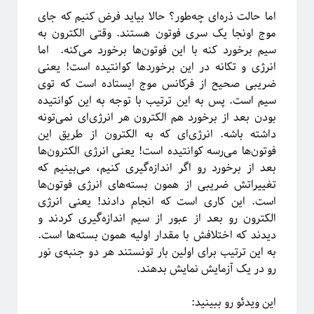
معرفی کتاب
اما حالت ذره‌ای چه‌طور؟ حالا بیاید فرض کنیم که جای
مکانیک آماری
موج اونجا یک سری فوتون هستند. وقتی الکترون به
نجوم
سیم برخورد کنه با این فوتون‌ها برخورد می‌کنه. اما
هوش مصنوعی
انرژی و تکانه در این برخوردها کوانتیده است! یعنی
چندرسانه
ضریبی صحیح از فرکانس موج ایستاده است که توی
کرونا
سیم است. پس به این ترتیب با توجه به این کوانتیده
کوانتوم
بودن بعد از برخورد هم الکترون هر انرژی‌ای نمی‌تونه
کیهان شناسی
داشته باشه. انرژی‌ای که به الکترون از طریق این
فوتون‌ها می‌رسه کوانتیده است! یعنی انرژی الکترون‌ها
بعد از برخورد رو اگر اندازه‌گیری کنیم، می‌بینیم که
تغییراتش ضریبی از همون بسته‌های انرژی فوتون‌ها
اطلاعات
است. این کاری است که انجام دادند! یعنی انرژی
ورود
الکترون رو بعد از عبور از سیم اندازه‌گیری کردند و
خوراک ورودی‌ها
دیدند که اختلافش با مقدار اولیه همون بسته‌ها است.
خوراک دیدگاه‌ها
به این ترتیب برای اولین بار تونستند هر دو جنبه‌ی نور
وردپرس
رو در یک آزمایش نمایش بدهند.
این ویدئو رو ببینید: