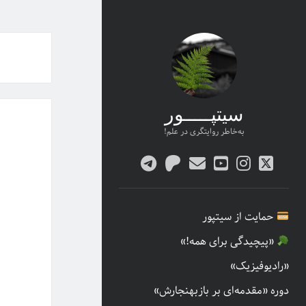
سیتپـــــور
به‌خاطر روایتگری در علم!
twitter
پست
youtube
instagram
patreon
telegram
الکترونیکی
حمایت از سیتپور
«پیچیدگی برای همه!»
«رادیوفیزیک»
دوره «مقدمه‌ای بر بازبهنجارش»