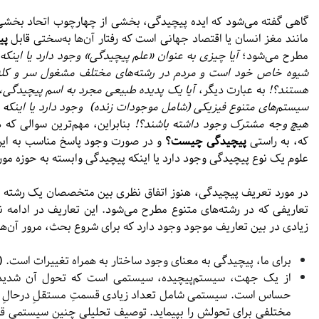
گاهی گفته می‌شود که ایده پیچیدگی، بخشی از چهارچوب اتحاد بخشی بر
مانند مغز انسان یا اقتصاد جهانی است که رفتار آن‌ها به‌سختی قابل
پی
مطرح می‌شود؛
آیا چیزی به عنوان «علم پیچیدگی» وجود دارد یا اینکه 
شیوه خاص خود است و مردم در رشته‌های مختلف مشغول سر و کله ز
هستند؟!
به عبارت دیگر،
آیا یک پدیده طبیعی مجرد به اسم پیچیدگی،
سیستم‌های متنوع فیزیکی (شامل موجودات زنده) وجود دارد یا اینکه
هیچ وجه مشترک وجود داشته باشند؟!
بنابراین، مهم‌ترین سوالی که 
که، به‌ راستی
پیچیدگی چیست؟
و در صورت وجود پاسخ مناسب به این پ
علوم یک نوع پیچیدگی وجود دارد یا اینکه پیچیدگی وابسته به حوزه مو
در مورد تعریف پیچیدگی، هنوز اتفاق نظری بین متخصصان یک رشته خ
تعاریفی که در رشته‌های متنوع مطرح می‌شود. این تعاریف در ادامه ن
زیادی در بین تعاریف موجود وجود دارد که برای شروع بحث، مرور آن‌ه
برای ما، پیچیدگی به معنای وجود ساختار به همراه تغییرات است. (۱)
از یک جهت، سیستم‌پیچیده، سیستمی است که تحول آن شدیدا ب
حساس است. سیستمی شامل تعداد زیادی قسمتِ مستقلِ درحالِ بر
مختلفی برای تحولش را بپیماید. توصیف تحلیلی چنین سیستمی قاع