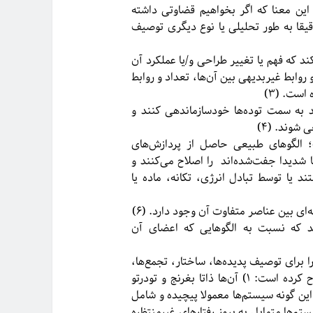
این معنا که اگر بخواهیم قضاوتی داشته
است و قابلیت اینکه دقیقا به طور تحلیلی یا نوع دیگری توصیف
د که فهم یا تغییر طراحی و/یا عملکرد آن
وابط غیربدیهی بین‌ آن‌ها، تعداد و روابط
است. (۳)
د به سمت توده‌ها خودسازماندهی کنند و
شوند. (۴)
 الگوهای طبیعی حاصل از پردازش‌های
شدیدا جفت‌شده‌اند را اصلاح می‌کنند و
 یا توسط تبادل انرژی، تکانه، ماده یا
 بین عناصر متفاوت آن وجود دارد. (۶)
ند که نسبت به الگوهایی که اعضای آن
 برای توصیف پدیده‌ها، ساختار، تجمع‌ها،
موجودات زنده و مسائلی که چنین موضوع مشترکی دارند را مطرح کرده است: ۱) آن‌ها ذاتا بغرنج و تودرتو
یاضی این گونه سیستم‌ها معمولا پیچیده و شامل
ضع (ill-posed) یا آشوبناک هستند. ۴) این سیستم‌ها متمایل به بروز رفتارهای غیرمنتظره