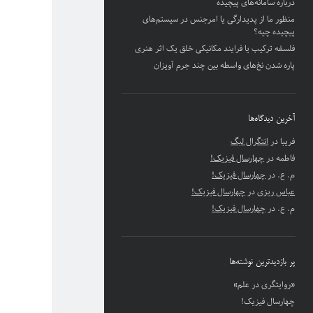
درباره سامانه‌های پیچیده
منظور ما از پدیدارگی یا امرجنس در سیستم‌های
پیچیده چیه؟
فلسفه ترکیب یا فرایند مکانیکی خلق یک اثر هنری
پاره شدن نخ‌های واسطه بین چند جرم آویزان
آخرین دیدگاه‌ها
فریبا
در
انتگرال لبگ
فاطمه
در
چهارسال فیزیک!
م. ع.
در
چهارسال فیزیک!
عباس ریزی
در
چهارسال فیزیک!
م. ع.
در
چهارسال فیزیک!
پر بازدیدترین نوشته‌ها
«روایتگری در علم»
چهارسال فیزیک!