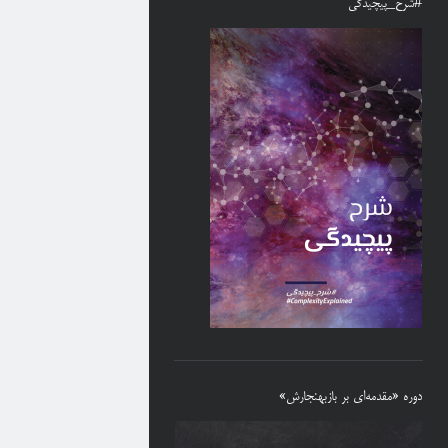
#شرح_پیچیدگی
دوره «مقدمه‌ای بر بازبهنجارش»