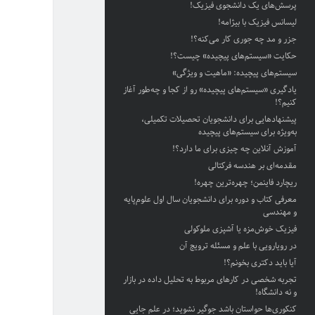
پرسش‌های یک دانشجوی فیزیک!
لیسانس فیزیک با بیژامه!
جزر و مد چه جوری کار می‌کنه؟!
حکایت «سیستم‌های پیچیده» چیست؟!
سیستم‌های پیچیده: «ماهیت و ویژگی‌»
یادگیری «سیستم‌های پیچیده» رو از کجا و چه‌طور آغاز
کنیم؟!
پیشنهادهایی برای دانشجویان تحصیلات تکمیلی،
به‌ویژه برای سیستم‌های پیچیده
آموزش آنلاین چه چیزی برای ما دارد؟!
مقدمه‌ای بر هندسه فرکتالی
ریچارد فاینمن؛ چهره‌ترین چهره!
معرفی کتاب و دوره برای دانشجویان سال اول علوم‌پایه
و مهندسی
فیزیک خوش‌مزه یا آشپزی ملوکولی
در رویارویی با علم و مسئله ترویج آن
آیا باید دکتری بخونم؟!
تجربه شخصی در کارهای مربوط به تحلیل داده در بازار
و نه دانشگاه!
کنکوری‌ها حواستان باشد جوگیر نشوید؛ در علم جایی