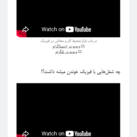
پشت‌پرده نجوم
در باب بازار/محیط کار و معاش در فیزیک
🎞
ویدیو در اینستاگرام
🎞
ویدیو در تلگرام
چه شغل‌هایی با فیزیک خوندن میشه داشت؟!
#شرح_پیچیدگی