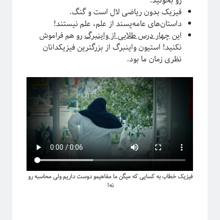
رو بخونید.
ترویج علم
تحصیلات تکمیلی
فیزیک بدون ریاضی لال است و گنگ.
داستان‌های عامه‌پسند از علم، علم نیستند!
روایتگری در علم
درشت-دانه‌بندی
دکتری
این
چهار درس طلایی از واینبرگ
رو هم فراموش
سیستم‌های پیچیده
نکنید! استیون واینبرگ از بزرگترین فیزیکدانان
نظری زمان ما بود.
شبکه‌های پیچیده
ظهور
ظهوریافتگی
فاینمن
علم شبکه
فرکتال
علم
فیزیک
فیزیک آماری
ماشین لرنینگ
مکانیک کوانتومی
مکانیک آماری
مقیاس
نجوم
نسبیت عام
نسبیت
نیوتون
پایتون
پدیدارگی
همه‌گیری
پیچیدگی
کرونا
فیزیک خطاب به کسایی که میگن ما مفاهیمو دوست داریم ولی محاسبه رو
پدیده‌های بحرانی
نه!
کیهان شناسی
کوانتوم
گالیله
کهکشان
گذار فاز
یادگیری ماشین