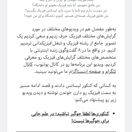
مقدمه‌ای بر هندسه فرکتالی
من عاشق نجومم، آیا باید فیزیک بخونم تو دانشگاه؟
من دوست دارم برم ناسا یا سرن، باید لیسانس فیزیک بگیریم؟
ریچارد فاینمن؛ چهره‌ترین چهره!
من عاشق فیزیک هسته‌ای هستم. کدوم دانشگاه برای من خوبه؟
معرفی کتاب و دوره برای دانشجویان سال اول علوم‌پایه و مهندسی
فیزیک خوش‌مزه یا آشپزی ملوکولی
به‌طور مفصل هم در ویدیوهای مختلف در مورد
در رویارویی با علم و مسئله ترویج آن
گرایش‌های مختلف فیزیک حرف زدیم و سعی کردیم یک
آیا باید دکتری بخونم؟!
تصویر جامع از رشته فیزیک و
شغل فیزیکدانی
ترسیم
تجربه شخصی در کارهای مربوط به تحلیل داده در بازار و نه دانشگاه!
کنیم. در واقع ما در ۸ گفت‌وگوی زنده اینترنتی با
کنکوری‌ها حواستان باشد جوگیر نشوید؛ در علم جایی برای جوگیرها نیست!
متخصص‌های مختلف گرایش‌های فیزیک رو معرفی
کردیم. ویدیو این برنامه‌ها رو در کانال یوتیوب،
کانال
تلگرام
و
صفحه اینستاگرا
م ما می‌تونید ببینید.
روایتگری در علم
به کسانی که کنکور لیسانس دادند و قصد ادامه مسیر
به سمت فیزیک رو دارن خوندن نوشته و دیدن ویدیو
زیر رو پیشنهاد می‌کنم:
کنکوری‌ها لطفا جوگیر نباشید؛ در علم جایی
برای جوگیرها نیست!