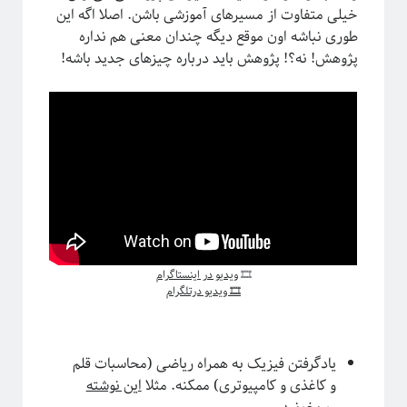
خیلی متفاوت از مسیرهای آموزشی باشن. اصلا اگه این
طوری نباشه اون موقع دیگه چندان معنی هم نداره
آیا فیزیک می‌تواند شبکه‌های اجتماعی را مدل‌سازی کند؟
پژوهش! نه؟! پژوهش باید درباره چیزهای جدید باشه!
🎞
ویدیو در اینستاگرام
🎞 ویدیو درتلگرام
برچسب‌ها
آشوب
آمار
Emergence
آینشتین
اخترفیزیک
انتخاب رشته
انتروپی
یادگرفتن فیزیک به همراه ریاضی (محاسبات قلم
بازبهنجارش
و کاغذی و کامپیوتری) ممکنه. مثلا
این نوشته
برآمدگی
انرژی تاریک