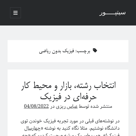
سیتپـــــور
باز
کردن
نوار
فهرست
اصلی
جستجو
کناری
برچسب:
فیزیک بدون ریاضی
نوشته‌های تازه
منظور از پدیدارگی در سیستم‌های پیچیده چیست؟
انتخاب رشته، بازار و محیط کار
درباره سامانه‌های پیچیده
منظور ما از پدیدارگی یا امرجنس در سیستم‌های پیچیده چیه؟
حرفه‌ای در فیزیک
فلسفه ترکیب یا فرایند مکانیکی خلق یک اثر هنری
منتشر شده توسط
عباس ریزی
در
04/08/2022
پاره شدن نخ‌های واسطه بین چند جرم آویزان
در نوشته‌های قبلی در مورد تجربه فیزیک خوندن توی
دانشگاه نوشتیم. مثلا نگاه کنید به نوشته «
چهارسال
آخرین دیدگاه‌ها
فیزیک!
». همین‌طور یک مرتبه صحبت کردیم که «
چه‌