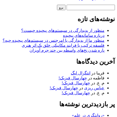
نوار
جستجو
کناری
نوشته‌های تازه
منظور از پدیدارگی در سیستم‌های پیچیده چیست؟
درباره سامانه‌های پیچیده
منظور ما از پدیدارگی یا امرجنس در سیستم‌های پیچیده چیه؟
فلسفه ترکیب یا فرایند مکانیکی خلق یک اثر هنری
پاره شدن نخ‌های واسطه بین چند جرم آویزان
آخرین دیدگاه‌ها
فریبا
در
انتگرال لبگ
فاطمه
در
چهارسال فیزیک!
م. ع.
در
چهارسال فیزیک!
عباس ریزی
در
چهارسال فیزیک!
م. ع.
در
چهارسال فیزیک!
پر بازدیدترین نوشته‌ها
«روایتگری در علم»