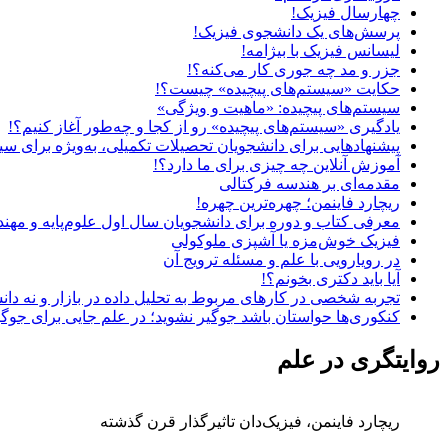
چهارسال فیزیک!
پرسش‌های یک دانشجوی فیزیک!
لیسانس فیزیک با بیژامه!
جزر و مد چه جوری کار می‌کنه؟!
حکایت «سیستم‌های پیچیده» چیست؟!
سیستم‌های پیچیده: «ماهیت و ویژگی‌»
یادگیری «سیستم‌های پیچیده» رو از کجا و چه‌طور آغاز کنیم؟!
پیشنهادهایی برای دانشجویان تحصیلات تکمیلی، به‌ویژه برای سی
آموزش آنلاین چه چیزی برای ما دارد؟!
مقدمه‌ای بر هندسه فرکتالی
ریچارد فاینمن؛ چهره‌ترین چهره!
معرفی کتاب و دوره برای دانشجویان سال اول علوم‌پایه و مهن
فیزیک خوش‌مزه یا آشپزی ملوکولی
در رویارویی با علم و مسئله ترویج آن
آیا باید دکتری بخونم؟!
تجربه شخصی در کارهای مربوط به تحلیل داده در بازار و نه دان
کنکوری‌ها حواستان باشد جوگیر نشوید؛ در علم جایی برای جوگ
روایتگری در علم
ریچارد فاینمن، فیزیک‌دان تاثیرگذار قرن گذشته