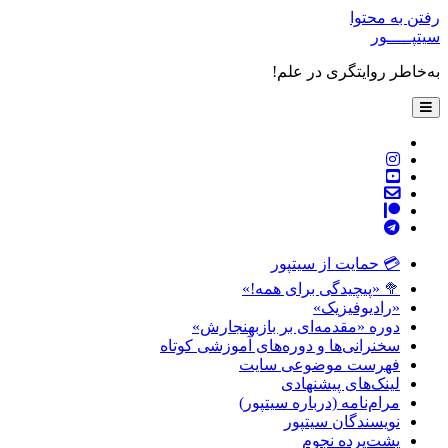
رفتن به محتوا
سیتپـــــور
به‌خاطر روایتگری در علم!
باز
کردن
فهرست
twitter
اصلی
instagram
youtube
پست
patreon
الکترونیکی
telegram
💳 حمایت از سیتپور
🥦 «پیچیدگی برای همه!»
«رادیوفیزیک»
دوره «مقدمه‌ای بر بازبهنجارش»
سخنرانی‌ها و دوره‌های آموزشی کوتاه
فهرست موضوعی سایت
لینک‌های پیشنهادی
مرام‌نامه (درباره سیتپور)
نویسندگان سیتپور
پشت‌پرده نجوم