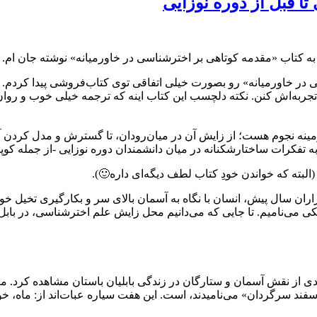
ا قبل از دوره نوزایی
به کتاب «مقدمه کوتاهی بر اخترشناسی در خاورمیانه» نوشته جان ام. 
در خاورمیانه» رو بصورت خیلی اتفاقی توی کتاب‌فروشی پیدا کردم. ای
جربه‌اش کنن. نکته دلچسب این کتاب اینه که ترجمه خیلی خوب و روان و
زمینه نجوم هست؛ از زایش آن در میان‌رودان، تا گسترش و مدل کردن آ
فکرات ساختارشکنانه در میان دانشمندان دوره نوزایی -از جمله کوپر
البته که خواندن خودِ کتاب لطف دیگه‌ای داره🙂).
اران سال پیش، انسان با نگاه به آسمان بالای سر و بکارگیری تخیل
 می‌نامیم. تا جایی که می‌دانیم محل زایش علم اخترشناسی، در بابل 
دی از نقش آسمان و ستارگان در زندگی بابلیان باستان مشاهده کرد. مر
وسفند سرگردان» می‌نامیدند، است. این هفت سیاره عبات‌اند از: ماه، خو