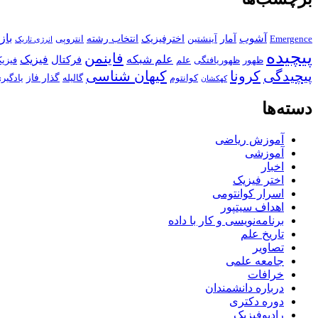
باز
آشوب
آمار
اخترفیزیک
انتخاب رشته
Emergence
آینشتین
انتروپی
انرژی تاریک
پیچیده
فاینمن
علم شبکه
فیزیک
فرکتال
ظهور
ظهوریافتگی
علم
فیزی
پیچیدگی
کرونا
کیهان شناسی
گذار فاز
کوانتوم
گالیله
یادگیر
کهکشان
دسته‌ها
آموزش ریاضی
آموزشی
اخبار
اختر فیزیک
اسرار کوانتومی
اهداف سیتپور
برنامه‌نویسی و کار با داده
تاریخ علم
تصاویر
جامعه علمی
خرافات
درباره دانشمندان
دوره دکتری
رادیوفیزیک