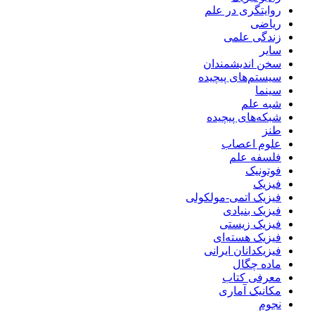
روایتگری در علم
ریاضی
زندگی علمی
سایر
سخن اندیشمندان
سیستم‌های پیچیده
سینما
شبه علم
شبکه‌های پیچیده
طنز
علوم اعصاب
فلسفه علم
فوتونیک
فیزیک
فیزیک اتمی-مولکولی
فیزیک بنیادی
فیزیک زیستی
فیزیک هسته‌ای
فیزیکدانان ایرانی
ماده چگال
معرفی کتاب
مکانیک آماری
نجوم