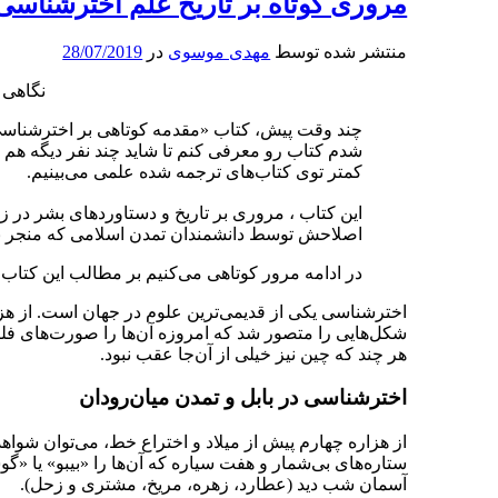
مروری کوتاه بر تاریخ علم اخترشناسی ت
منتشر شده توسط
مهدی موسوی
در
28/07/2019
نگاهی 
چند وقت پیش، کتاب «مقدمه‌ کوتاهی بر اخترشناسی 
شدم کتاب رو معرفی کنم تا شاید چند نفر دیگه هم ت
کمتر توی کتاب‌های ترجمه شده علمی می‌بینیم.
این کتاب ، مروری بر تاریخ و دستاوردهای بشر در 
اصلاحش توسط دانشمندان تمدن اسلامی که منجر به ت
در ادامه مرور کوتاهی می‌کنیم بر مطالب این کتاب (
اخترشناسی یکی از قدیمی‌ترین علوم در جهان است. از هز
شکل‌هایی را متصور شد که امروزه آن‌ها را صورت‌های فلکی
هر چند که چین نیز خیلی از آن‌جا عقب نبود.
اخترشناسی در بابل و تمدن میان‌رودان
از هزاره چهارم پیش از میلاد و اختراع خط، می‌توان شواه
ستاره‌های بی‌شمار و هفت سیاره که آن‌ها را «بیبو» یا «گ
آسمان شب دید (عطارد، زهره، مریخ، مشتری و زحل).