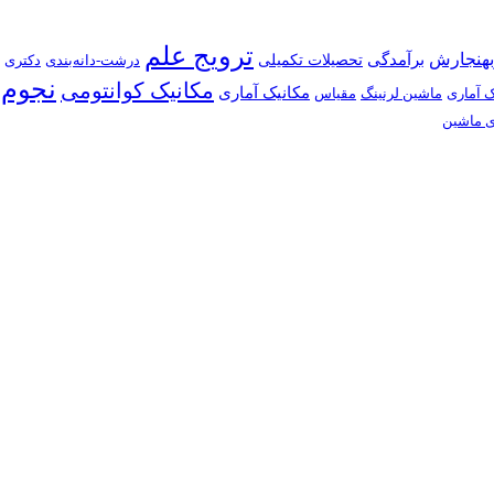
ترویج علم
بهنجارش
برآمدگی
تحصیلات تکمیلی
درشت-دانه‌بندی
دکتری
نجوم
مکانیک کوانتومی
مکانیک آماری
ک آماری
ماشین لرنینگ
مقیاس
ی ماشین