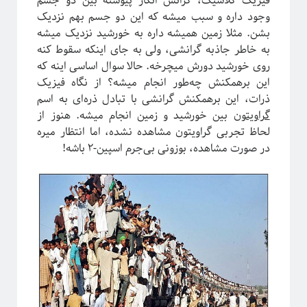
فیزیک کلاسیک، گرانش انگار پیوسته بین دو جسم
پشت‌پرده نجوم
وجود داره و سبب میشه که این دو جسم بهم نزدیک
بشن. مثلا زمین همیشه داره به خورشید نزدیک میشه
به خاطر جاذبه گرانشی، ولی به جای اینکه سقوط کنه
روی خورشید دورش میچرخه. حالا سوال اساسی اینه که
این برهمکنش چه‌طور انجام میشه؟ از نگاه فیزیک
ذرات، این برهمکنش گرانشی با تبادل ذره‌ای به اسم
گراویتون
بین خورشید و زمین انجام میشه. هنوز از
لحاظ تجربی گراویتون مشاهده نشده، اما انتظار میره
در صورت مشاهده، بوزونی بی‌جرم اسپین-۲ باشه!
#شرح_پیچیدگی