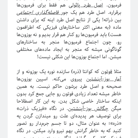
فرمیون.
اصل طرد پائولی
هم فقط برای فرمیون‌ها
برقراره. اصل طرد هم یک جور
فاصله‌گذاری اجتماعی
بین ذراته! یکی از نتایج اصل طرد اینه که برای داشتن
ریچارد فاینمن، فیزیک‌دان تاثیرگذار قرن گذشته
ماده (به معنی اکثر ساختارهای فیزیکی که اطرافمون
هست) باید فرمیون‌ها رو کنار هم قرار بدیم و نه بوزون‌ها
رو. چون اجتماع فرمیون‌ها منجر به ساختارهای
گوناگونی میشه که منجر به ایجاد ماده‌های مختلفی
پروژه پیچیدگی برای همه
میشن. اما اجتماع بوزون‌ها این شکلی نیست!
مثلا
فوتون
که کوانتا (ذره) سازنده نوره یک بوزونه و از
آمار بوز-آینشتین
پیروی می‌کنه. اسپین بوزون‌ها
صحیحه و اصل طرد برشون حاکم نیست. به همین
خاطر میشه تعداد زیادی فوتون رو جایی جمع کرد بدون
اینکه ساختار خاصی شکل بدن. به این کار اصطلاحا
میگن
چگالش بوز-آینشتین
. در نگاه «فیزیک ذرات»
برای توصیف هر پدیده‌ای علت رو میندازن گردن یه
«ذره»؛ به عنوان مثال، دو تا جسم جرم‌دار رو تصور
کنید که به خاطر گرانش بهم نیرو وارد میکنن. در نگاه