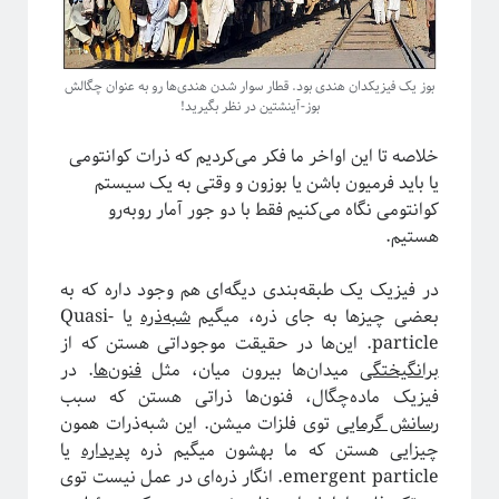
بوز یک فیزیکدان هندی بود. قطار سوار شدن هندی‌ها رو به عنوان چگالش
بوز-آینشتین در نظر بگیرید!
خلاصه تا این اواخر ما فکر می‌کردیم که ذرات کوانتومی
یا باید فرمیون باشن یا بوزون و وقتی به یک سیستم
کوانتومی نگاه می‌کنیم فقط با دو جور آمار روبه‌رو
هستیم.
دوره «مقدمه‌ای بر بازبهنجارش»
در فیزیک یک طبقه‌بندی دیگه‌ای هم وجود داره که به
بعضی چیزها به جای ذره، میگیم
شبه‌ذره
یا Quasi-
particle. این‌ها در حقیقت موجوداتی هستن که از
برانگیختگی‌
میدان‌ها بیرون میان، مثل
فنون‌ها
. در
فیزیک ماده‌چگال، فنون‌ها ذراتی هستن که سبب
رسانش گرمایی
توی فلزات میشن. این شبه‌ذرات همون
چیزایی هستن که ما بهشون میگیم ذره
پدیداره
یا
emergent particle. انگار ذره‌ای در عمل نیست توی