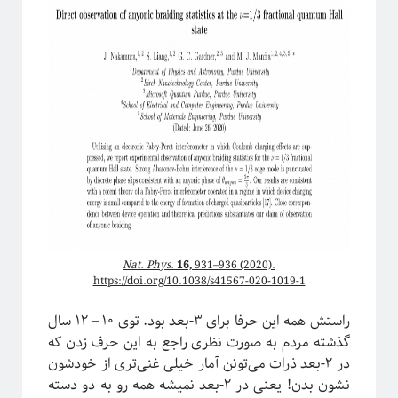
ترویج علم
تحصیلات تکمیلی
روایتگری در علم
درشت-دانه‌بندی
دکتری
سیستم‌های پیچیده
شبکه‌های پیچیده
ظهور
ظهوریافتگی
فاینمن
علم شبکه
فرکتال
علم
فیزیک
فیزیک آماری
ماشین لرنینگ
مکانیک کوانتومی
مکانیک آماری
مقیاس
نجوم
نسبیت عام
نسبیت
نیوتون
Nat. Phys.
16,
931–936 (2020).
https://doi.org/10.1038/s41567-020-1019-1
پایتون
پدیدارگی
همه‌گیری
پیچیدگی
کرونا
راستش همه این حرفا برای ۳-بعد بود. توی ۱۰ – ۱۲ سال
پدیده‌های بحرانی
گذشته مردم به صورت نظری راجع به این حرف زدن که
کیهان شناسی
کوانتوم
گالیله
کهکشان
در ۲-بعد ذرات می‌تونن آمار خیلی غنی‌تری از خودشون
نشون بدن! یعنی در ۲-بعد نمیشه همه رو به دو دسته
گذار فاز
یادگیری ماشین