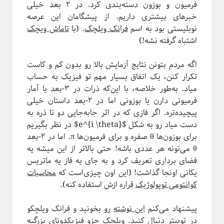
فرمیون و بوزون دسته‌بندی کرد. در ۲ بعد خیلی
خبرهای بیشتری داریم. از پیشگامان این عرصه
نوبلیستی بود به اسم
فرانک ویلچک
. (با
تاماش ویچک
دسته‌ها
اشتباه گرفته نشه!)
آموزش ریاضی
آموزشی
اگه مردم بتونن نتایج آزمایش بالا رو بدون کم و کاست
اخبار
تکرار کنن، یک اتفاق بسیار مهم تو فیزیک به حساب
اختر فیزیک
میاد. به‌طور خلاصه، با این‌که ذرات در ۳-بعد یا آمار
اسرار کوانتومی
فرمیونی دارن یا بوزونی اما در ۲-بعد داستان خیلی
اهداف سیتپور
پیچیده‌تره. اگر فازی که در اثر جابه‌جایی دو تا ذره به
برنامه‌نویسی و کار با داده
دست میاد رو به شکل $e^{i \theta}$ در نظر بگیریم
تاریخ علم
برای بوزون‌ها θ صفره و برای فرمیون‌ها π. اما در ۲-بعد
تصاویر
θ می‌تونه هر عددی باشه! حتی بالاتر از این میشه یه
جامعه علمی
فضای برداری تعریف کرد و به جای یه فاز یه ماتریس
خرافات
یکانی اونجا گذاشت! (این اون چیزی‌است که
محاسبات
درباره دانشمندان
کوانتومی توپولوژیک
قراره ازش استفاده کنه).
دوره دکتری
رادیوفیزیک
پیشنهاد می‌کنم
این نوشته‌
رو بخونید و فرانک ویلچکو
روایتگری در علم
در توییتر دنبال کنید. ویلچک جزو فیزیکدونای بزرگیه