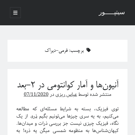
سیتپـــــور
باز
کردن
نوار
فهرست
اصلی
جستجو
کناری
برچسب:
فرمی-دیراک
نوشته‌های تازه
منظور از پدیدارگی در سیستم‌های پیچیده چیست؟
آنیون‌ها و آمار کوانتومی در ۲-بعد
درباره سامانه‌های پیچیده
منظور ما از پدیدارگی یا امرجنس در سیستم‌های پیچیده چیه؟
منتشر شده توسط
عباس ریزی
در
07/11/2020
فلسفه ترکیب یا فرایند مکانیکی خلق یک اثر هنری
پاره شدن نخ‌های واسطه بین چند جرم آویزان
توی فیزیک، بسته به شرایط مسئله‌ای که مطالعه
می‌کنیم، به یه سری چیزها می‌تونیم بگیم
ذره
. از یک
نگاه، فیزیک چیزی نیست جز بررسی ذرات و میدان‌ها.
کیهان‌شناس‌ها به منظومه شمسی میگن یه ذره! به
آخرین دیدگاه‌ها