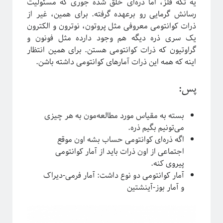
یه تکه فلز، اما ذره‌ای خلق شده جوری که مسئولیت
رسانش گرمایی رو برعهده گرفته. برای همین، غیر از
آیا فیزیک می‌تواند شبکه‌های اجتماعی را مدل‌سازی کند؟
ذرات کوانتومی معروفی مثل پروتون، نوترون و الکترون
یک سری ذره دیگه هم وجود دارده مثل فونون و
گراوتیون که ذرات کوانتومی هستن. برای همین انتظار
اینه که همه این ذرات آمارهای کوانتومی داشته باشن.
پس:
بسته به مقیاس مورد مطالعه‌مون به هر چیزی
می‌تونیم بگیم ذره.
اگه ذره‌ای کوانتومی حساب بشه اون موقع
اجتماعی از اون ذرات باید از آمار کوانتومی
پیروی کنه.
برچسب‌ها
آمار کوانتومی دو نوع داشت: آمار فرمی-دیراک
آشوب
آمار
Emergence
آینشتین
و آمار بوز-آینشتین
اخترفیزیک
انتخاب رشته
انتروپی
بازبهنجارش
برآمدگی
انرژی تاریک