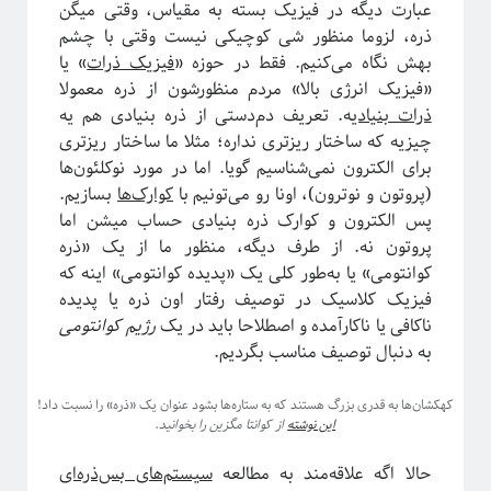
عبارت دیگه در فیزیک بسته به مقیاس، وقتی میگن
فریبا
در
انتگرال لبگ
ذره، لزوما منظور شی کوچیکی نیست وقتی با چشم
فاطمه
در
چهارسال فیزیک!
بهش نگاه می‌کنیم. فقط در حوزه «
فیزیک ذرات
» یا
م. ع.
در
چهارسال فیزیک!
«فیزیک انرژی بالا» مردم منظورشون از ذره معمولا
عباس ریزی
در
چهارسال فیزیک!
ذرات بنیادی
ه. تعریف دم‌دستی از ذره بنیادی هم یه
م. ع.
در
چهارسال فیزیک!
چیزیه که ساختار ریزتری نداره؛ مثلا ما ساختار ریزتری
برای الکترون نمی‌شناسیم گویا. اما در مورد نوکلئون‌ها
(پروتون و نوترون)، اونا رو می‌تونیم با
کوارک‌ها
بسازیم.
پر بازدیدترین نوشته‌ها
پس الکترون و کوارک ذره بنیادی حساب میشن اما
«روایتگری در علم»
پروتون نه. از طرف دیگه، منظور ما از یک «ذره
چهارسال فیزیک!
کوانتومی» یا به‌طور کلی یک «پدیده کوانتومی» اینه که
پرسش‌های یک دانشجوی فیزیک!
فیزیک کلاسیک در توصیف رفتار اون ذره یا پدیده
لیسانس فیزیک با بیژامه!
ناکافی یا ناکارآمده و اصطلاحا باید در یک
رژیم کوانتومی
جزر و مد چه جوری کار می‌کنه؟!
به دنبال توصیف مناسب بگردیم.
حکایت «سیستم‌های پیچیده» چیست؟!
سیستم‌های پیچیده: «ماهیت و ویژگی‌»
کهکشان‌ها به قدری بزرگ هستند که به ستاره‌ها بشود عنوان یک «ذره» را نسبت داد!
این نوشته
از کوانتا مگزین را بخوانید.
یادگیری «سیستم‌های پیچیده» رو از کجا و چه‌طور آغاز کنیم؟!
پیشنهادهایی برای دانشجویان تحصیلات تکمیلی، به‌ویژه برای سیستم‌های پیچیده
حالا اگه علاقه‌مند به مطالعه
سیستم‌های بس‌ذره‌ای
آموزش آنلاین چه چیزی برای ما دارد؟!