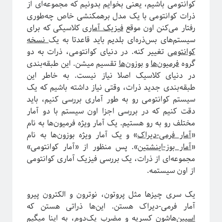
کوانتومی باشیم، یعنی بخوایم بدونیم که مجموعه‌ای از
مقدمه‌ای بر هندسه فرکتالی
ذرات کوانتومی با یک مدل برهمکنشی خاص چه‌طوری
ریچارد فاینمن؛ چهره‌ترین چهره!
رفتار می‌کنن اون موقع
فیزیک آماری
کلاسیکی که برای
معرفی کتاب و دوره برای دانشجویان سال اول علوم‌پایه و مهندسی
سیستم‌های بس‌ذره‌ای بلدیم باید قاعدتا به یک
نسخه‌
فیزیک خوش‌مزه یا آشپزی ملوکولی
کوانتومی
تغییر کنه. در دنیای کوانتومی، ذرات به دو
در رویارویی با علم و مسئله ترویج آن
گروه
فرمیون‌ها
و
بوزون‌ها
تقسیم میشن. این طبقه‌بندی
آیا باید دکتری بخونم؟!
در دنیای کلاسیک اصلا نیاز نیست. به خاطر این
تجربه شخصی در کارهای مربوط به تحلیل داده در بازار و نه دانشگاه!
طبقه‌بندی جدید ذرات، وقتی نیاز داشته باشیم که یک
کنکوری‌ها حواستان باشد جوگیر نشوید؛ در علم جایی برای جوگیرها نیست!
سیستم‌ کوانتومی رو به طور آماری بررسی کنیم، باید
دقت کنیم که در بررسی اجزا اون سیستم با دو آمار
مختلف رو به رو هستیم. یک آمار ویژه فرمیون‌ها به نام
روایتگری در علم
«
آمار فرمی-دیراک
» و یک آمار ویژه بوزون‌ها به نام
«
آمار بوز-اینشتین
». پس منظور از «آمار کوانتومی»
مجموعه‌ای از ذرات، یک بررسی فیزیک آماری کوانتومی
از اون سیستمه.
یک سری چیزها مثل پروتون، نوترون و الکترون پیرو
آمار فرمی-دیراک هستن. این‌ها ذراتی هستن که
اسپین‌
هاشون کسریه و مضرب یک‌دوم، به اینا میگیم