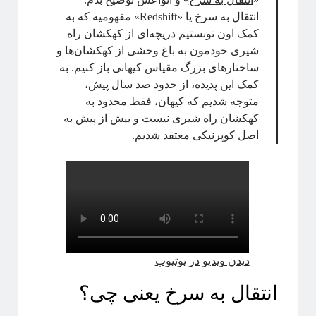
فریبا
در
انتگرال لبگ
انتقال به سرخ یا «Redshift» مفهومیه که به
فاطمه
در
چهارسال فیزیک!
کمک اون تونستیم دریچه‌ای از کهکشان‌ راه
م. ع.
در
چهارسال فیزیک!
شیری خودمون به باغ وحشی از کهکشان‌ها و
عباس ریزی
در
چهارسال فیزیک!
ساختارهای بزرگ مقیاس کیهانی باز کنیم. به
م. ع.
در
چهارسال فیزیک!
کمک این پدیده، از حدود صد سال پیش،
متوجه شدیم که کیهان، فقط محدود به
کهکشان راه شیری نیست و بیش از پیش به
پر بازدیدترین نوشته‌ها
اصل کوپرنیکی
معتقد شدیم.
«روایتگری در علم»
چهارسال فیزیک!
پرسش‌های یک دانشجوی فیزیک!
لیسانس فیزیک با بیژامه!
جزر و مد چه جوری کار می‌کنه؟!
حکایت «سیستم‌های پیچیده» چیست؟!
سیستم‌های پیچیده: «ماهیت و ویژگی‌»
دیدن ویدیو در یوتیوب
یادگیری «سیستم‌های پیچیده» رو از کجا و چه‌طور آغاز کنیم؟!
انتقال به سرخ یعنی چی؟
پیشنهادهایی برای دانشجویان تحصیلات تکمیلی، به‌ویژه برای سیستم‌های
پیچیده