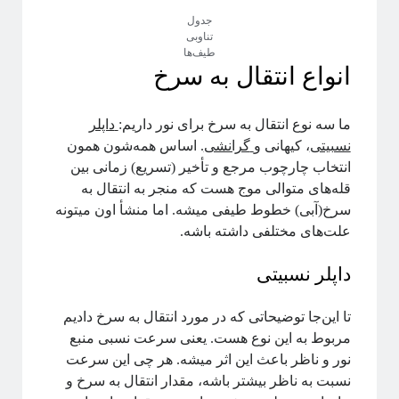
علوم اعصاب
جدول
فلسفه علم
تناوبی
طیف‌ها
فوتونیک
انواع انتقال به سرخ
فیزیک
فیزیک اتمی-مولکولی
فیزیک بنیادی
ما سه نوع انتقال به سرخ برای نور داریم:
داپلر
فیزیک زیستی
نسبیتی
، کیهانی و
گرانشی
. اساس همه‌شون همون
فیزیک هسته‌ای
انتخاب چارچوب مرجع و تأخیر (تسریع) زمانی بین
فیزیکدانان ایرانی
قله‌های متوالی موج هست که منجر به انتقال به
ماده چگال
سرخ(آبی) خطوط طیفی میشه. اما منشأ اون میتونه
معرفی کتاب
علت‌های مختلفی داشته باشه.
مکانیک آماری
داپلر نسبیتی
نجوم
هوش مصنوعی
چندرسانه
تا این‌جا توضیحاتی که در مورد انتقال به سرخ دادیم
کرونا
مربوط به این نوع هست. یعنی سرعت نسبی منبع
کوانتوم
نور و ناظر باعث این اثر میشه. هر چی این سرعت
کیهان شناسی
نسبت به ناظر بیشتر باشه، مقدار انتقال به سرخ و