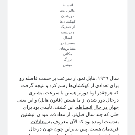
انبساط
عالم باعث
دور‌شدن
کهکشان‌ها
از همدیگه
و درنتیجه
انتقال
به‌سرخ در
مقیاس‌های
مکانی
بزرگ
میشن
سال ۱۹۲۹، هابل نمودار سرعت بر حسب فاصله رو
برای تعدادی از کهکشان‌ها رسم کرد و نتیجه گرفت
که هرچقدر اونا دورتر هستن با سرعت بیشتری
درحال دور شدن از ما هستن (
قانون هابل
) و این یعنی
جهان در حال انبساطه
. این کشف، تأییدی بود برای
حلی که چند سال قبل‌تر، از معادلات میدان انیشتین
به‌دست اومده بود که الآن معروف به
معادلات
فریدمان
هست. پس بنابراین چون جهان درحال