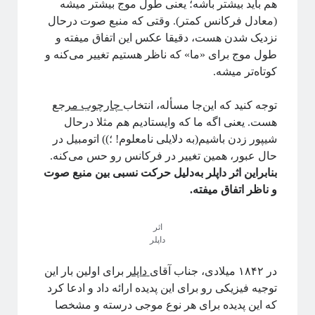
هم باید بیشتر باشه؛ یعنی طول موج بیشتر میشه
(معادل فرکانس کمتر). وقتی که منبع صوت درحال
نزدیک شدن هست، دقیقا عکس این اتفاق میفته و
پشت‌پرده نجوم
طول موج برای «ما» که ناظر هستیم تغییر می‌کنه و
کوتاه‌تر میشه.
توجه کنید که این‌جا مسأله، انتخاب
چارچوب مرجع
#شرح_پیچیدگی
هست. یعنی اگه ما که وایستادیم هم مثلا درحال
شیپور زدن باشیم(به دلایلی نامعلوم! ؛)) اتومبیل در
حال عبور، همین تغییر در فرکانس رو حس می‌کنه.
بنابراین اثر داپلر به‌دلیل حرکت نسبی بین منبع صوت
و ناظر اتفاق میفته.
دوره «مقدمه‌ای بر بازبهنجارش»
اثر
داپلر
در ۱۸۴۲ میلادی، جناب آقای
داپلر
برای اولین‌ بار این
آیا فیزیک می‌تواند شبکه‌های اجتماعی را مدل‌سازی کند؟
توجیه فیزیکی رو برای این پدیده ارائه داد و ادعا کرد
که این پدیده برای هر نوع موجی درسته و مشخصا