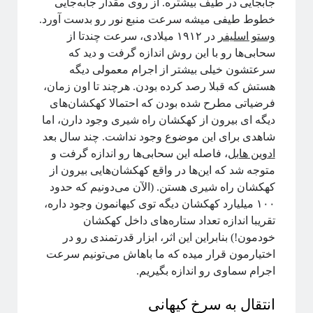
جابجایی در طیف بیشتره. از روی مقدار جابه‌جایی
خطوط طیفی میشه سرعت منبع نور رو بدست آورد.
اطلاعات
وستو اسلیفر
در ۱۹۱۲ میلادی، سرعت چندتا از
سحابی‌ها رو با این روش اندازه گرفت و دید که
ورود
سرعتشون خیلی بیشتر از اجرام معمولی دیگه‌
خوراک ورودی‌ها
هستش که قبلا رصد کرده بودن. هرچند تا اون زمان،
خوراک دیدگاه‌ها
فرضیاتی مطرح شده بودن که احتمالا کهکشان‌های
وردپرس
دیگه ای بیرون از کهکشان راه شیری وجود دارن، اما
شاهدی برای این موضوع وجود نداشت. چند سال بعد
ادوین هابل
، فاصله این سحابی‌ها رو اندازه گرفت و
متوجه شد که این‌ها در واقع کهکشان‌هایی بیرون از
کهکشان راه شیری هستن. (الآن می‌دونیم که حدود
۱۰۰ میلیارد کهکشان دیگه توی کیهانمون وجود داره،
تقریبا اندازه تعداد ستاره‌های داخل کهکشان
This work is licensed under a
Creative Commons Attribution-NonCommercial-
خودمون!) بنابراین این اثر، ابزار قدرتمندی رو در
.
ShareAlike 4.0 International License
اختیارمون قرار میده که ما باهاش می‌تونیم سرعت
اجرام سماوی رو اندازه بگیریم.
انتقال به سرخ کیهانی