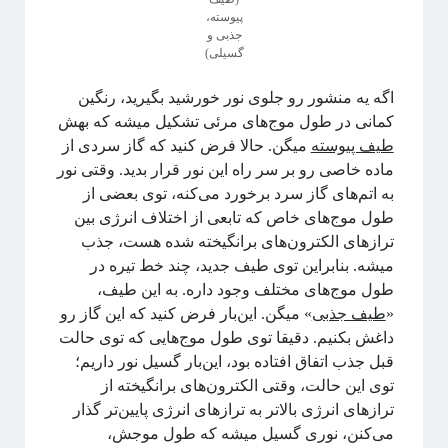
پیوسته،
نجوم
مکانیک کوانتومی
جذبی و
نسبیت
گسیلی)
نسبیت عام
پایتون
نیوتون
همه‌گیری
اگه یه منشور رو جلوی نور خورشید بگیرید، رنگین
پیچیدگی
پدیدارگی
پدیده‌های بحرانی
کمانی در طول موج‌های مرئی تشکیل میشه که بهش
طیف پیوسته
میگن. حالا فرض کنید که گاز سردی از
کرونا
کوانتوم
کهکشان
ماده خاصی رو بر سر راه این نور قرار بدید. وقتی نور
کیهان شناسی
گذار فاز
به اتم‌های گاز سرد برخورد می‌کنه، توی بعضی از
گالیله
طول موج‌های خاص که تابعی از اختلاف انرژی بین
یادگیری ماشین
تراز‌های الکترون‌های برانگیخته شده هست، جذب
میشه. بنابراین توی طیف جدید، چند خط تیره در
طول‌ موج‌های مختلف وجود داره. به این طیف،
دسته‌ها
«
طیف جذبی
» میگن. این‌بار فرض کنید که این گاز رو
آموزش ریاضی
داغش بکنیم. دقیقا توی طول موج‌هایی که توی حالت
آموزشی
قبل جذب اتفاق افتاده بود، این‌بار گسیل نور داریم؛
اخبار
توی این حالت، وقتی الکترون‌های برانگیخته از
اختر فیزیک
ترازهای انرژی بالاتر به تراز‌های انرژی پایین‌تر گذار
اسرار کوانتومی
می‌کنن، نوری گسیل میشه که طول موجش،