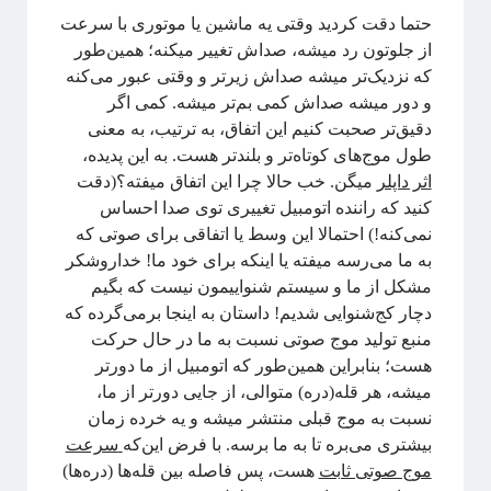
آموزش آنلاین چه چیزی برای ما دارد؟!
حتما دقت کردید وقتی یه ماشین یا موتوری با سرعت
مقدمه‌ای بر هندسه فرکتالی
از جلوتون رد میشه، صداش تغییر میکنه؛ همین‌طور
ریچارد فاینمن؛ چهره‌ترین چهره!
که نزدیک‌تر میشه صداش زیرتر و وقتی عبور می‌کنه
معرفی کتاب و دوره برای دانشجویان سال اول علوم‌پایه و مهندسی
و دور میشه صداش کمی بم‌تر میشه. کمی اگر
فیزیک خوش‌مزه یا آشپزی ملوکولی
دقیق‌تر صحبت کنیم این اتفاق، به ترتیب، به معنی
در رویارویی با علم و مسئله ترویج آن
طول موج‌های کوتاه‌تر و بلندتر هست. به این پدیده،
آیا باید دکتری بخونم؟!
اثر داپلر
میگن. خب حالا چرا این اتفاق میفته؟(دقت
تجربه شخصی در کارهای مربوط به تحلیل داده در بازار و نه دانشگاه!
کنید که راننده اتومبیل تغییری توی صدا احساس
کنکوری‌ها حواستان باشد جوگیر نشوید؛ در علم جایی برای جوگیرها نیست!
نمی‌کنه!) احتمالا این وسط یا اتفاقی برای صوتی که
به ما می‌رسه میفته یا اینکه برای خود ما! خداروشکر
مشکل از ما و سیستم شنواییمون نیست که بگیم
روایتگری در علم
دچار کج‌شنوایی شدیم! داستان به اینجا برمی‌گرده که
منبع تولید موج صوتی نسبت به ما در حال حرکت
ریچارد فاینمن، فیزیک‌دان تاثیرگذار قرن گذشته
هست؛ بنابراین همین‌طور که اتومبیل از ما دورتر
میشه، هر قله(دره) متوالی، از جایی دورتر از ما،
نسبت به موج قبلی منتشر میشه و یه خرده زمان
پروژه پیچیدگی برای همه
بیشتری می‌بره تا به ما برسه. با فرض این‌که
سرعت
موج صوتی ثابت
هست، پس فاصله بین قله‌ها (دره‌ها)