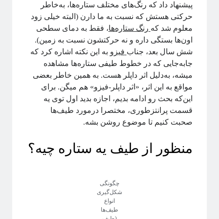
پیشنهاد داد که رنگ‌های مختلف ستاره‌ها، به‌خاطر
حرکتی هستش که نسبت به ما دارن (البته خیلی زود
معلوم شد که
رنگ ستاره‌ها
، فقط به دمای سطحی‌
برچسب‌ها
اون‌ها بستگی داره و نه حرکتشون نسبت به زمین).
شش سال بعد، جناب
فیزو
به این نکته اشاره کرد که
آشوب
آمار
Emergence
آینشتین
جابه‌جایی که در خطوط طیفی ستاره‌ها مشاهده
اخترفیزیک
انتخاب رشته
انتروپی
میشه، به‌‌دلیل اثر داپلر هست. به همین خاطر بعضی
بازبهنجارش
مواقع به این اثر، «اثر داپلر-فیزو» هم میگن. برای
برآمدگی
انرژی تاریک
این‌که بحث رو ادامه بدیم، اجازه بدید اول توی یه
ترویج علم
تحصیلات تکمیلی
قسمت پرانتزطوری، مختصرا درمورد طیف‌ها
صحبت کنیم تا موضوع روشن بشه.
روایتگری در علم
درشت-دانه‌بندی
دکتری
سیستم‌های پیچیده
منظور از طیف یه ستاره چیه؟
شبکه‌های پیچیده
ظهور
فاینمن
چگونگی
علم شبکه
ظهوریافتگی
علم
شکل‌گیری
فیزیک
انواع
فرکتال
فیزیک آماری
طیف‌ها
مکانیک آماری
(طیف
ماشین لرنینگ
مقیاس