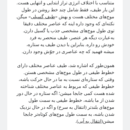
اهداف سیتپور
متناسب با اختلاف انرژی تراز ابتدایی و انتهایی هست.
برنامه‌نویسی و کار با داده
این بار طیف، فقط شامل چند خط روشن در طول
تاریخ علم
موج‌های مختلف هست و بهش «
طیف گسیلی
» میگن.
تصاویر
نکته‌ای که وجود داره اینه که عناصر مختلف دقیقا
جامعه علمی
توی طول موج‌های مشخصی جذب یا گسیل دارن.
خرافات
به‌عبارت دیگه هر عنصر، طیف منحصر به فرد
درباره دانشمندان
خودش رو داره. بنابراین با دیدن طیف یه ستاره،
دوره دکتری
میشه فهمید که چه عناصری در جوّش وجود دارن.
رادیوفیزیک
روایتگری در علم
همون‌طور که اشاره شد، طیف عناصر مختلف دارای
ریاضی
خطوط طیفی در طول موج‌های مشخصی هستن.
زندگی علمی
وقتی که ستاره‌ای نسبت به ما در حال حرکت باشه،
سایر
خطوط طیفی که مربوط به عناصر مختلف شناخته
سخن اندیشمندان
شده هست کمی جابجا میشن؛ اگه ستاره در حال دور
سیستم‌های پیچیده
شدن از ما باشه، خطوط طیفی به سمت طول
سینما
موج‌های بلندتر (انتقال به سرخ) و اگه در حال نزدیک
شبه علم
شدن باشه، به سمت طول موج‌های کوتاه‌تر جابجا
شبکه‌های پیچیده
میشن(
انتقال به آبی
).
طنز