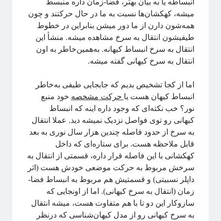
انبساطه یا به بیان بهتر، فضا-زمان داره منبسط
میشه، کهکشان‌ها نسبت به ما در حال حرکتند و چون
همه‌شون دارن از ما دور میشن بنابراین در خطوط
طیفیشون انتقال به سرخ مشاهده میشه. منشأ این
انتقال به سرخ انبساط کیهانه. به‌همین‌خاطر به اون
انتقال به سرخ کیهانی گفته میشه.
اما از کجا تشخیص بدیم که جابجایی طیفی به‌خاطر
انبساط کیهان هست یا
حرکت مشخصه
خود منبع
نور؟ خب نکته‌ای که وجود داره اینه که انبساط
کیهانی رو توی فواصل نزدیک نمیشه دید. عملا انتقال
به سرخ از حدود فاصله چندین هزار سال نوری به بعد
قابل ملاحظه هست. برای ستاره‌ای که داخل
کهکشانی با این فاصله قرار داره، قسمتی از انتقال به
سرخش مربوط به حرکت موضعی خودش هست (اثر
داپلر نسبیتی) و قسمتیش هم مربوط به انبساط فضا-
زمان (انتقال به سرخ کیهانی). اما از اونجایی که
سازوکار این دو تا با هم متفاوت هست، میشه انتقال
به سرخ کیهانی رو از مدل کیهان‌شناسی که درنظر