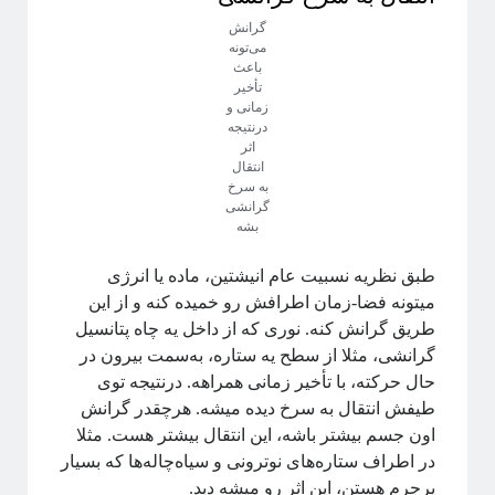
گرانش
می‌تونه
باعث
تأخیر
زمانی و
درنتیجه
اثر
انتقال
به سرخ
گرانشی
بشه
طبق نظریه نسبیت عام انیشتین، ماده یا انرژی
میتونه فضا-زمان اطرافش رو خمیده کنه و از این
طریق گرانش کنه. نوری که از داخل یه چاه پتانسیل
گرانشی، مثلا از سطح یه ستاره، به‌سمت بیرون در
حال حرکته، با تأخیر زمانی همراهه. درنتیجه توی
طیفش انتقال به سرخ دیده میشه. هرچقدر گرانش
اون جسم بیشتر باشه، این انتقال بیشتر هست. مثلا
در اطراف ستاره‌های نوترونی و سیاه‌چاله‌ها که بسیار
پرجرم هستن، این اثر رو میشه دید.