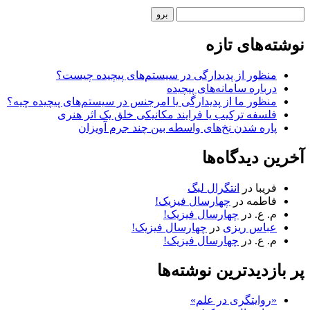
نوار
جستجو
کناری
نوشته‌های تازه
منظور از پدیدارگی در سیستم‌های پیچیده چیست؟
درباره سامانه‌های پیچیده
منظور ما از پدیدارگی یا امرجنس در سیستم‌های پیچیده چیه؟
فلسفه ترکیب یا فرایند مکانیکی خلق یک اثر هنری
پاره شدن نخ‌های واسطه بین چند جرم آویزان
آخرین دیدگاه‌ها
فریبا
در
انتگرال لبگ
فاطمه
در
چهارسال فیزیک!
م. ع.
در
چهارسال فیزیک!
عباس ریزی
در
چهارسال فیزیک!
م. ع.
در
چهارسال فیزیک!
پر بازدیدترین نوشته‌ها
«روایتگری در علم»