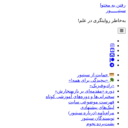
رفتن به محتوا
سیتپـــــور
به‌خاطر روایتگری در علم!
باز
کردن
فهرست
twitter
اصلی
instagram
youtube
پست
patreon
الکترونیکی
telegram
حمایت از سیتپور
«پیچیدگی برای همه!»
«رادیوفیزیک»
دوره «مقدمه‌ای بر بازبهنجارش»
سخنرانی‌ها و دوره‌های آموزشی کوتاه
فهرست موضوعی سایت
لینک‌های پیشنهادی
مرام‌نامه (درباره سیتپور)
نویسندگان سیتپور
پشت‌پرده نجوم