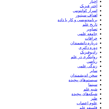
اخبار
اختر فیزیک
اسرار کوانتومی
اهداف سیتپور
برنامه‌نویسی و کار با داده
تاریخ علم
تصاویر
جامعه علمی
خرافات
درباره دانشمندان
دوره دکتری
رادیوفیزیک
روایتگری در علم
ریاضی
زندگی علمی
سایر
سخن اندیشمندان
سیستم‌های پیچیده
سینما
شبه علم
شبکه‌های پیچیده
طنز
علوم اعصاب
فلسفه علم