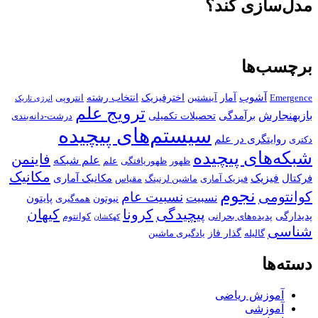
مدل‌سازی کند؟
برچسب‌ها
آشوب
آمار
اخترفیزیک
انتخاب رشته
Emergence
آینشتین
انتروپی
انرژی تاریک
ترویج علم
بازبهنجارش
برآمدگی
تحصیلات تکمیلی
درشت-دانه‌بندی
سیستم‌های پیچیده
روایتگری در علم
دکتری
شبکه‌های پیچیده
فاینمن
علم شبکه
ظهور
ظهوریافتگی
علم
مکانیک
فیزیک
فرکتال
مکانیک آماری
فیزیک آماری
ماشین لرنینگ
مقیاس
نجوم
کوانتومی
نسبیت عام
نسبیت
پایتون
نیوتون
همه‌گیری
پیچیدگی
کرونا
کیهان
پدیدارگی
پدیده‌های بحرانی
کوانتوم
کهکشان
شناسی
گذار فاز
گالیله
یادگیری ماشین
دسته‌ها
آموزش ریاضی
آموزشی