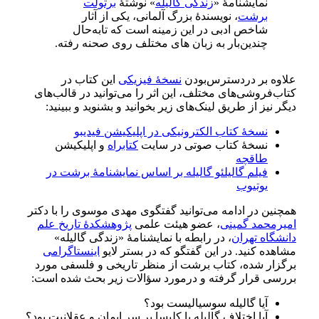
نمایشنامهٔ «
زندگی گالیله
» نوشتهٔ
برتولت
برشت
، نویسندهٔ بزرگ آلمانی، یکی از آثار
شاخص ادبی در این زمینه است که تابه‌حال
چندین‌بار به زبان های مختلف روی صحنه رفته.
علاوه بر دردسترس‌بودن
نسخهٔ فیزیکی
این کتاب در
کتاب‌فروشی‌های مختلف، این اثر را می‌توانید در قالب‌های
دیگر نیز از طریق لینک‌های زیر بخوانید و بشنوید و ببینید:
نسخهٔ کتاب الکترونیکی در اپلیکیشن فیدیبو
نسخهٔ کتاب صوتی در سایت
کتابراه
و اپلیکیشن
طاقچه
فیلم گالیلئو گالیله بر اساس نمایشنامهٔ برشت در
یوتیوب
همچنین در ادامه می‌توانید گفتگوی مهدی موسوی را با دکتر
امیرمحمد گمینی
، عضو هیئت علمی
پژوهشکدهٔ تاریخ علم
دانشگاه تهران
، در رابطه با نمایشنامهٔ «زندگی گالیله»
مشاهده کنید. در این گفتگو که در بستر لایو
اینستاگرامی
برگزار شده، کتاب برشت از منظر تاریخی و فلسفی مورد
بررسی قرار گرفته و درمورد سؤالات زیر بحث شده است:
آیا گالیله سوسیالیست بود؟
آیا اختلاف گالیله با کلیسا بر سر ایمان و عقلانیت بود؟