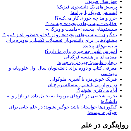
چهارسال فیزیک!
پرسش‌های یک دانشجوی فیزیک!
لیسانس فیزیک با بیژامه!
جزر و مد چه جوری کار می‌کنه؟!
حکایت «سیستم‌های پیچیده» چیست؟!
سیستم‌های پیچیده: «ماهیت و ویژگی‌»
یادگیری «سیستم‌های پیچیده» رو از کجا و چه‌طور آغاز کنیم؟!
پیشنهادهایی برای دانشجویان تحصیلات تکمیلی، به‌ویژه برای
سیستم‌های پیچیده
آموزش آنلاین چه چیزی برای ما دارد؟!
مقدمه‌ای بر هندسه فرکتالی
ریچارد فاینمن؛ چهره‌ترین چهره!
معرفی کتاب و دوره برای دانشجویان سال اول علوم‌پایه و
مهندسی
فیزیک خوش‌مزه یا آشپزی ملوکولی
در رویارویی با علم و مسئله ترویج آن
آیا باید دکتری بخونم؟!
تجربه شخصی در کارهای مربوط به تحلیل داده در بازار و نه
دانشگاه!
کنکوری‌ها حواستان باشد جوگیر نشوید؛ در علم جایی برای
جوگیرها نیست!
روایتگری در علم