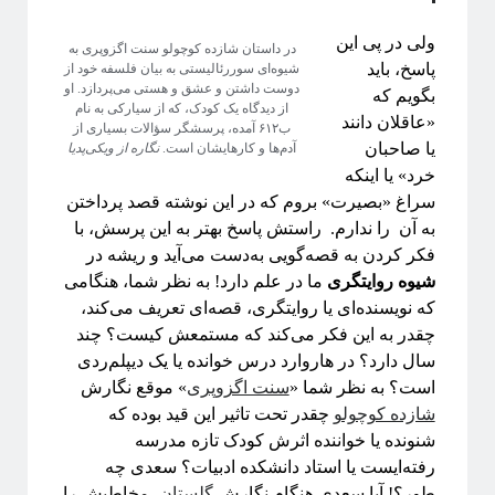
ولی در پی این
در داستان شازده کوچولو سنت اگزوپری به
پاسخ، باید
شیوه‌ای سوررئالیستی به بیان فلسفه خود از
پشت‌پرده نجوم
دوست داشتن و عشق و هستی می‌پردازد. او
بگویم که
از دیدگاه یک کودک، که از سیارکی به نام
«عاقلان دانند
ب۶۱۲ آمده، پرسشگر سؤالات بسیاری از
یا صاحبان
آدم‌ها و کارهایشان است.
نگاره از ویکی‌پدیا
خرد» یا اینکه
#شرح_پیچیدگی
سراغ «بصیرت» بروم که در این نوشته قصد پرداختن
به آن را ندارم. راستش پاسخ بهتر به این پرسش، با
فکر کردن به قصه‌گویی به‌دست می‌آید و ریشه در
شیوه روایتگری
ما در علم دارد! به نظر شما، هنگامی
که نویسنده‌ای یا روایتگری، قصه‌ای تعریف می‌کند،
دوره «مقدمه‌ای بر بازبهنجارش»
چقدر به این فکر می‌کند که مستمعش کیست؟ چند
سال دارد؟ در هاروارد درس خوانده یا یک دیپلم‌ردی
است؟ به نظر شما «
سنت‌ اگزوپری
» موقع نگارش
شازده کوچولو
چقدر تحت تاثیر این قید بوده که
آیا فیزیک می‌تواند شبکه‌های اجتماعی را مدل‌سازی کند؟
شنونده یا خواننده‌ اثرش کودک تازه مدرسه
رفته‌ایست یا استاد دانشکده ادبیات؟ سعدی چه
طور؟! آیا سعدی هنگام نگارش
گلستان
، مخاطبش را