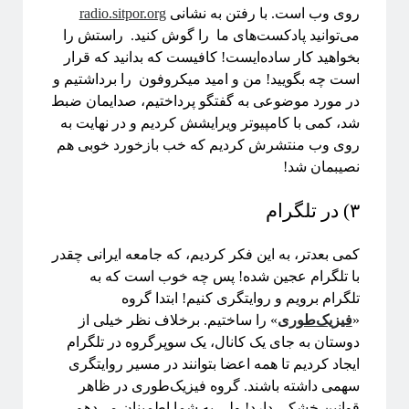
روی وب است. با رفتن به نشانی
radio.sitpor.org
می‌توانید پادکست‌های ما را گوش کنید. راستش را
بخواهید کار ساده‌ایست! کافیست که بدانید که قرار
است چه بگویید! من و امید میکروفون را برداشتیم و
در مورد موضوعی به گفتگو پرداختیم، صدایمان ضبط
شد، کمی با کامپیوتر ویرایشش کردیم و در نهایت به
روی وب منتشرش کردیم که خب بازخورد خوبی هم
نصیبمان شد!
۳) در تلگرام
کمی بعدتر، به این فکر کردیم، که جامعه ایرانی چقدر
با تلگرام عجین شده! پس چه خوب است که به
تلگرام برویم و روایتگری کنیم! ابتدا گروه
«
فیزیک‌طوری
» را ساختیم. برخلاف نظر خیلی از
دوستان به جای یک کانال، یک سوپرگروه در تلگرام
ایجاد کردیم تا همه اعضا بتوانند در مسیر روایتگری
سهمی داشته باشند. گروه فیزیک‌طوری در ظاهر
قوانین خشکی دارد! ولی به شما اطمینان می‌دهم،