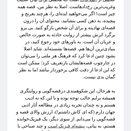
فریبا
در
انتگرال لبگ
وغریب‌ترین رخ‌دادهاست. اصلا به نظر من، قصه همه
فاطمه
در
چهارسال فیزیک!
چیز است! اگر می‌خواهید ایده‌ای را، هرچند بغرنج و
م. ع.
در
چهارسال فیزیک!
پیچیده، به ذهن کسی بنشانید، محتوای آن ‌را درون
عباس ریزی
در
چهارسال فیزیک!
قصه‌ای نهادینه و برای آن شخص بازگو کنید. بی‌ برو
م. ع.
در
چهارسال فیزیک!
برگرد اثرش بیشتر از روایت حادثه به صورت خالص
و عریان آن است. به باورهای خود رجوع کنید، در
بنیادی‌ترین آن‌ها هم، قصه‌ها نشسته‌اند. شاید اصلا
پر بازدیدترین نوشته‌ها
بشود چنین ادعا کرد که فرهنگ‌ هر ملتی را می‌توان
در چارچوب قصه‌هایشان بازتعریف کرد؛ ممکن است
«روایتگری در علم»
که این ادعا از دقت کافی برخوردار نباشد اما به نظر
چهارسال فیزیک!
گمان بدی نیست.
پرسش‌های یک دانشجوی فیزیک!
لیسانس فیزیک با بیژامه!
به هرحال، این شکوهمندی درقصه‌گویی و روایتگری‌
جزر و مد چه جوری کار می‌کنه؟!
همیشه برایم جالب توجه بوده و با این که نه ادیب
حکایت «سیستم‌های پیچیده» چیست؟!
هستم و نه چندان تجربه زیادی در مطالعه آثار ادبی
سیستم‌های پیچیده: «ماهیت و ویژگی‌»
جهان دارم (که ای کاش داشتم!)، ارزش والای قصه و
یادگیری «سیستم‌های پیچیده» رو از کجا و چه‌طور آغاز کنیم؟!
قصه‌گویی را می‌دانم.
از سوی دیگر، یک فیزیک‌خوانده
پیشنهادهایی برای دانشجویان تحصیلات تکمیلی، به‌ویژه برای سیستم‌های
هستم، به بیانی،
پیشه‌ام فیزیک است
و چند صباحی با
پیچیده