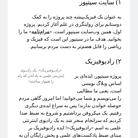
۱) سایت سیتپور
به عنوان یک فیزیک‌پیشه چند پروژه را به کمک
دوستانم برای روایتگری در علم آغاز کردیم. پروژه
اول، همین وب‌سایت سیتپور است. «
مرام‌نامه
» ما را
بخوانید. هدف ما در سیتپور این است که فیزیک و
ریاضی را قابل هضم‌تر به دست مردم برسانیم.
۲) رادیوفیزیک
«رادیـوفیزیـک»، یک رادیـوی
پروژه سیتپور، ایده‌ای بر
اینترنتی علمی به یاد آنان که راه
را هموار ساختند!
اساس وبلاگ نویسی
است، یعنی ما مطالبی
را می‌نویسم و شما می‌خوانید! اما امروز گاهی مردم
حوصله خواندن ندارند! پس به سراغ ایده‌ی دیگری
رفتیم. یک میکروفن برداشتیم و شروع به ضبط صدا
کردیم که سرانجام منجر شد به یک رادیوی اینترنتی
علمی به اسم «رادیوفیزیک»! ایده رادیوفیزیک بر
مبنای ضبط پادکست‌‌های علمی و پخش رایگان آن به