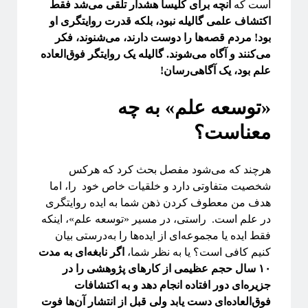
است که
آنچه برای کلیسا هشدار تلقی می‌شد فقط
علوم اعصاب
اکتشاف علمی گالیله نبود، بلکه قدرت روایتگری او
فلسفه علم
بود! مردم قصه‌ها را دوست دارند، می‌شنوند، فکر
فوتونیک
می‌کنند و آگاه می‌شوند. گالیله یک روایتگر فوق‌العاده
فیزیک
علم بود، یک آگاهی‌رسان!
فیزیک اتمی-مولکولی
فیزیک بنیادی
«توسعه علم» به چه
فیزیک زیستی
فیزیک هسته‌ای
معناست؟
فیزیکدانان ایرانی
ماده چگال
هرچند که می‌شود مفصل بحث کرد که هرکس
معرفی کتاب
شخصیت متفاوتی دارد و خلقیات خاص خود را، اما
مکانیک آماری
هدف من معطوف کردن ذهن شما به ایده روایتگری
نجوم
در علم است. راستی، در مسیر «توسعه علم»، اینکه
هوش مصنوعی
فقط ایده یا مجموعه‌ای از ایده‌ها را به‌درستی بیان
چندرسانه
کنیم کافی است؟ یا به نظر شما،
اگر نابغه‌ای به مدت
کرونا
۱۰ سال حجم عظیمی از کارهای پژوهشی را در
کوانتوم
جزیره‌ای دور افتاده انجام دهد و به اکتشافات
کیهان شناسی
فوق‌العاده‌ای دست یابد ولی قبل از انتشار آن‌ها فوت