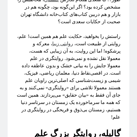
مشخص‌ کرده بود؟ اگر این‌گونه بود، چگونه هم در
بازار و هم دربین کتاب‌های کتاب‌خانه دانشگاه تهران
صحبت از حکایات سعدی است؟
برچسب‌ها
آشوب
آمار
Emergence
آینشتین
راستش را بخواهید، حکایت علم هم همین است! علم،
روایتی از طبیعت است،
روایتی زیبا
، معرکه و
اخترفیزیک
انتخاب رشته
انتروپی
پرشکوه! اما این روایت، به آن زیبایی که هست،
بازبهنجارش
برآمدگی
انرژی تاریک
معمولا نقل نشده و نمی‌شود. روایتگری در علم
ترویج علم
معمولا جایش را به بیانی خشک و بدون عاطفه داده
تحصیلات تکمیلی
است. در اقصی‌نقاط دنیا، معلمان ریاضی، فیزیک،
روایتگری در علم
درشت-دانه‌بندی
دکتری
شیمی و زیست‌شناسی که اصلی‌ترین راویان علم
سیستم‌های پیچیده
هستند معمولا تلاشی برای «روایتگری» نمی‌کنند و به
جای آن فقط به «بیان حقایق» می‌پردازند. همین است
شبکه‌های پیچیده
که همه ما سرماخورده یک زمستان در سرتاسر دنیا
ظهور
هستیم، زمستان بی‌ذوق و قریحگی در روایتگری در
فاینمن
علم شبکه
ظهوریافتگی
علم
علم!
فیزیک
فرکتال
فیزیک آماری
گالیله، روایتگر بزرگ علم
مکانیک آماری
ماشین لرنینگ
مقیاس