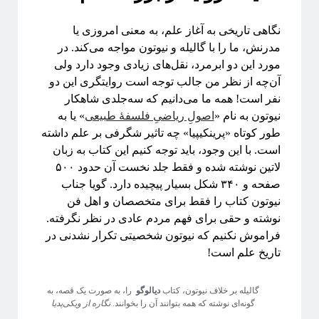
نجوم
مکانیک کوانتومی
نسبیت
نگاهی تاریخی به آغاز علم، به معنی امروزی‌ یا
مدرنش، ما را با گالیله و نیوتون مواجه می‌کند. در
نسبیت عام
پایتون
نیوتون
همه‌گیری
مورد این دو ابرمرد، نقل‌های زیادی وجود دارد ولی
پیچیدگی
آن‌چه از نظر من جالب توجه است روایتگری این دو
پدیدارگی
پدیده‌های بحرانی
نفر است! همه ما می‌دانیم که سه‌جلدی شاهکار
کرونا
کوانتوم
کهکشان
نیوتون به نام «
اصولِ ریاضیِ فلسفهٔ طبیعی
» یا به
طور کوتاه «پرینکیپیا» چه تاثیر شگرفی بر علم داشته
کیهان شناسی
گذار فاز
گالیله
است. با این وجود، باید توجه کنیم این کتاب به زبان
یادگیری ماشین
لاتین نوشته شده و فقط جلد نخست آن حدود ۵۰۰
صفحه و ۳۴۰ شکل بسیار پیچیده دارد. گویا جناب
نیوتون کتاب را فقط برای متخصصان و اهل فن
دسته‌ها
نوشته و حقی برای فهم مردم عادی در نظر نگرفته.
فراموش نکنیم که نیوتون شخصیتی تکرار نشدنی در
آموزش ریاضی
تاریخ علم است!
آموزشی
اخبار
اختر فیزیک
گالیله بر خلاف نیوتون، کتاب
دیالوگو
را، به صورت یک قصه، به
گونه‌ای نوشته که همه بتوانند آن را بخوانند.
نگاره از ویکی‌پدیا
اسرار کوانتومی