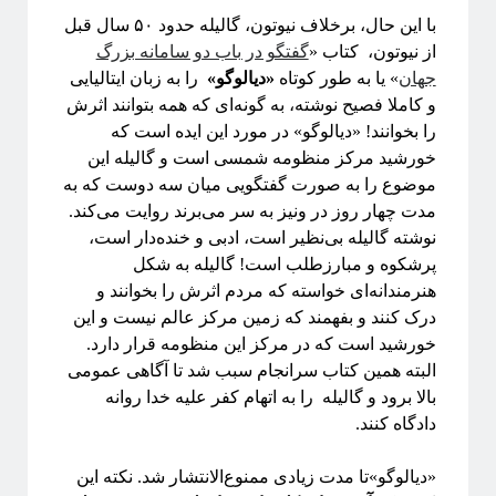
اهداف سیتپور
با این حال، برخلاف نیوتون، گالیله حدود ۵۰ سال قبل
برنامه‌نویسی و کار با داده
از نیوتون، کتاب «
گفتگو در باب دو سامانه بزرگ
تاریخ علم
جهان
» یا به طور کوتاه
«دیالوگو»
را به زبان ایتالیایی
تصاویر
و کاملا فصیح نوشته، به گونه‌ای که همه بتوانند اثرش
جامعه علمی
را بخوانند! «دیالوگو» در مورد این ایده است که
خرافات
خورشید مرکز منظومه‌ شمسی است و گالیله این
درباره دانشمندان
موضوع را به صورت گفتگویی میان سه دوست که به
دوره دکتری
مدت چهار روز در ونیز به سر می‌برند روایت‌ می‌کند.
رادیوفیزیک
نوشته گالیله بی‌نظیر است، ادبی و خنده‌دار است،
روایتگری در علم
پرشکوه و مبارزطلب است! گالیله به شکل
ریاضی
هنرمندانه‌ای خواسته که مردم اثرش را بخوانند و
زندگی علمی
درک کنند و بفهمند که زمین مرکز عالم نیست و این
سایر
خورشید است که در مرکز این منظومه قرار دارد.
سخن اندیشمندان
البته همین کتاب سرانجام سبب شد تا آگاهی عمومی
سیستم‌های پیچیده
بالا برود و گالیله را به اتهام کفر علیه خدا روانه
سینما
دادگاه کنند.
شبه علم
شبکه‌های پیچیده
«دیالوگو»تا مدت زیادی ممنوع‌الانتشار شد. نکته این
طنز