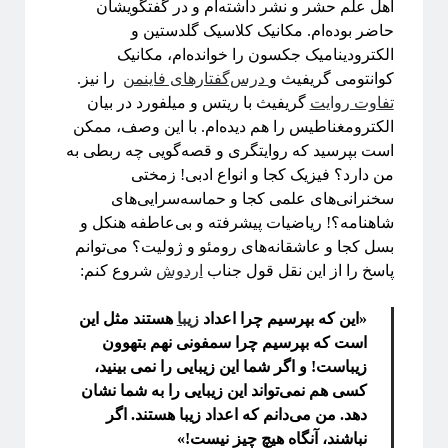
اهل علم حشر و نشر داشته‌ام و در گفتگویشان
آموزش آنلاین چه چیزی برای ما دارد؟!
حاضر بوده‌ام. مکانیک کلاسیک گلدستین و
مقدمه‌ای بر هندسه فرکتالی
الکترودینامیک جکسون را خوانده‌ام، مکانیک
ریچارد فاینمن؛ چهره‌ترین چهره!
کوانتومی گریفیث و
درس‌گفتارهای فاینمن
را نیز.
معرفی کتاب و دوره برای دانشجویان سال اول علوم‌پایه و مهندسی
تفاوت روایت
گریفیث با ریتس و میلفورد در بیان
فیزیک خوش‌مزه یا آشپزی ملوکولی
الکترومغناطیس را هم دیده‌ام. با این وصف، ممکن
در رویارویی با علم و مسئله ترویج آن
است بپرسید که روایتگری و قصه‌گویی چه ربطی به
آیا باید دکتری بخونم؟!
من دارد؟ فیزیک کجا و انواع ادبی! زمختی
تجربه شخصی در کارهای مربوط به تحلیل داده در بازار و نه دانشگاه!
سخنرانی‌های علمی کجا و حماسه‌سرایی‌های
کنکوری‌ها حواستان باشد جوگیر نشوید؛ در علم جایی برای جوگیرها نیست!
شاهنامه؟! ریاضیات پیشرفته و بی‌عاطفه هنکل و
بسل کجا و عاشقانه‌های رومئو و ژولیت؟ می‌توانم
پاسخ را از این نقل قول جناب
اردوش
شروع کنم:
روایتگری در علم
«این که بپرسیم چرا اعداد
زیبا
هستند مثل این
ریچارد فاینمن، فیزیک‌دان تاثیرگذار قرن گذشته
است که بپرسیم چرا سمفونی نهم بتهوون
زیباست! و اگر شما این زیبایی را نمی بینید،
کسی هم نمی‌تواند این زیبایی را به شما نشان
پروژه پیچیدگی برای همه
دهد. من می‌دانم که اعداد زیبا هستند. اگر
نباشند، آنگاه هیچ چیز نیست!»