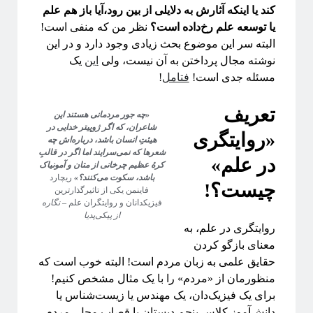
کند یا اینکه آثارش به دلایلی از بین رود،آیا باز هم علم
یا توسعه علم رخ‌داده است؟
نظر من که منفی است!
اطلاعات
البته سر این موضوع بحث زیادی وجود دارد و در این
ورود
نوشته مجال پرداختن به آن نیست، ولی
این
یک
خوراک ورودی‌ها
مسئله جدی است!
فتامل
!
خوراک دیدگاه‌ها
تعریف
وردپرس
«چه جور مردمانی هستند این
شاعران، که اگر ژوپیتر خدایی در
«روایتگری
هیئتِ انسان باشد، درباره‌اش چه
شعرها که نمی‌سرایند اما اگر در قالبِ
در علم»
کرهٔ عظیم چرخانی از متان و آمونیاک
باشد، سکوت می‌کنند؟»
ریچارد
چیست؟!
فاینمن یکی از تاثیرگذارترین
فیزیکدانان و روایتگران علم –
نگاره
از پیکی‌پدیا
This work is licensed under a
Creative Commons Attribution-NonCommercial-
روایتگری در علم، به
.
ShareAlike 4.0 International License
معنای بازگو کردن
حقایق علمی به زبان مردم است! البته خوب است که
منظورمان از «مردم» را با یک مثال مشخص کنیم!
برای یک فیزیک‌دان، یک مهندس یا زیست‌شناس یا
دانش‌آموز کلاس پنجم دبستان یا قصاب محل، مردم