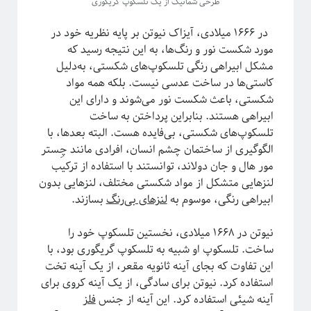
طرحی شماتیک از یک تلسکوپ گریگوری
در ۱۶۶۶ میلادی، آيزاک نیوتن بر پایه نظریه خود در
دسته‌ها
مورد شکست نور و رنگ‌ها، به این نتیجه رسید که
مشکل ابیراهی رنگی تلسکوپ‌های شکستی، به‌دلیل
آموزش ریاضی
کاستی‌ها در ساخت عدسی نیست. بلکه همه مواد
آموزشی
شکستی، باعث شکست نور می‌شوند و دارای این
اخبار
ابیراهی هستند. بنابراین پرداختن به ساخت
اختر فیزیک
تلسکوپ‌های شکستی، بی‌فایده هست. البته بعدها، با
اسرار کوانتومی
الگوگیری از ساختمان چشم انسان، افرادی مانند چِستر
اهداف سیتپور
مور هال و جان دولاند، توانستند با استفاده از ترکیب
برنامه‌نویسی و کار با داده
لنزهایی متشکل از مواد شکستی مختلف، لنزهایی بدون
تاریخ علم
ابیراهی رنگی، موسوم به
لنزهای بی‌رنگ
بسازند.
تصاویر
جامعه علمی
نیوتن در ۱۶۶۸ میلادی، نخستین تلسکوپ خود را
خرافات
ساخت. تلسکوپ او شبیه به تلسکوپ گریگوری بود، با
درباره دانشمندان
این تفاوت که بجای آینه ثانویه مقعر، از یک آینه تخت
دوره دکتری
استفاده کرد. نیوتن برای سادگی، از یک آینه کروی برای
رادیوفیزیک
آینه شیئی استفاده کرد. این آینه از جنس
فلز
روایتگری در علم