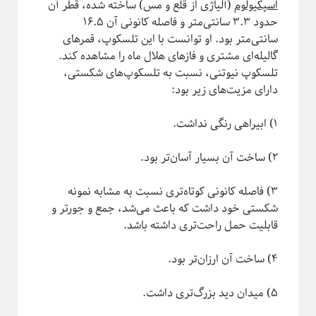
اسپکیولوم
(آلیاژی از قلع و مس) ساخته شده، قطر آن
ریاضی
حدود ۳.۳ سانتی‌متر و فاصله کانونی آن ۱۶.۵
زندگی علمی
سانتی‌متر بود. او توانست با این تلسکوپ، قمرهای
سایر
گالیله‌ای مشتری و فازهای هلال ماه را مشاهده کند.
سخن اندیشمندان
تلسکوپ نیوتنی، نسبت به تلسکوپ‌های شکستی،
سیستم‌های پیچیده
دارای مزیت‌های زیر بود:
سینما
شبه علم
۱) ابیراهی رنگی نداشت.
شبکه‌های پیچیده
طنز
۲) ساخت آن بسیار آسان‌تر بود.
علوم اعصاب
فلسفه علم
۳) فاصله کانونی کوتاه‌تری نسبت به مشابه نمونه
فوتونیک
شکستی خود داشت که باعث می‌شد، جمع و جور‌تر و
فیزیک
قابلیت حمل راحت‌تری داشته باشد.
فیزیک اتمی-مولکولی
فیزیک بنیادی
۴) ساخت آن ارزان‌تر بود.
فیزیک زیستی
فیزیک هسته‌ای
۵) میدان دید بزرگ‌تری داشت.
فیزیکدانان ایرانی
ماده چگال