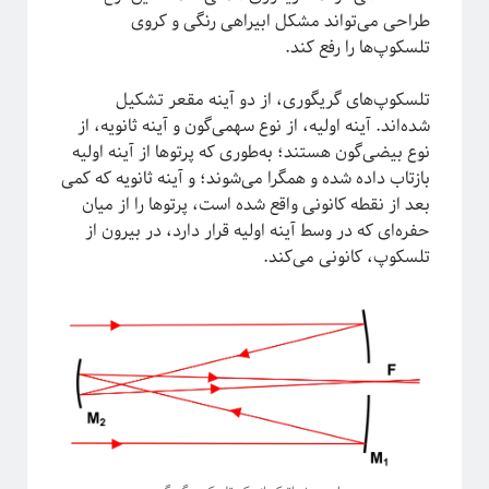
ترویج علم
تحصیلات تکمیلی
طراحی می‌تواند مشکل ابیراهی رنگی و کروی
تلسکوپ‌ها را رفع کند.
روایتگری در علم
درشت-دانه‌بندی
دکتری
سیستم‌های پیچیده
تلسکوپ‌های گریگوری، از دو آینه مقعر تشکیل
شده‌اند. آینه اولیه، از نوع سهمی‌‌گون و آینه ثانویه، از
شبکه‌های پیچیده
نوع بیضی‌‌گون هستند؛ به‌طوری که پرتوها از آینه اولیه
ظهور
ظهوریافتگی
بازتاب داده شده و همگرا می‌شوند؛ و آینه ثانویه که کمی
فاینمن
علم شبکه
فرکتال
علم
بعد از نقطه کانونی واقع شده است، پرتوها را از میان
فیزیک
حفره‌ای که در وسط آینه اولیه قرار دارد، در بیرون از
فیزیک آماری
ماشین لرنینگ
تلسکوپ، کانونی می‌کند.
مکانیک کوانتومی
مکانیک آماری
مقیاس
نجوم
نسبیت عام
نسبیت
نیوتون
پایتون
پدیدارگی
همه‌گیری
پیچیدگی
کرونا
پدیده‌های بحرانی
کیهان شناسی
کوانتوم
گالیله
کهکشان
گذار فاز
یادگیری ماشین