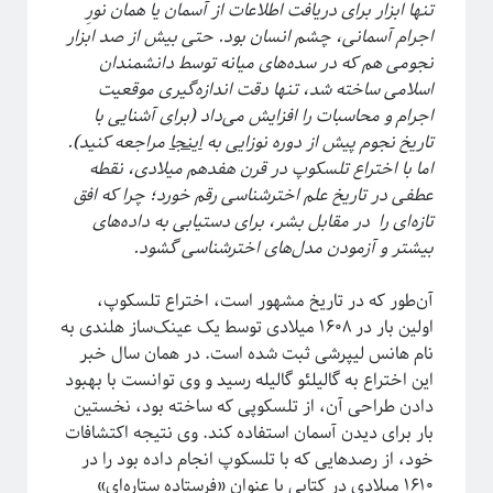
تنها ابزار برای دریافت اطلاعات از آسمان یا همان نورِ‌
فریبا
در
انتگرال لبگ
اجرام آسمانی، چشم انسان بود. حتی بیش از صد ابزار
فاطمه
در
چهارسال فیزیک!
نجومی هم که در سده‌های میانه توسط دانشمندان
م. ع.
در
چهارسال فیزیک!
اسلامی ساخته شد، تنها دقت اندازه‌گیری موقعیت
عباس ریزی
در
چهارسال فیزیک!
اجرام و محاسبات را افزایش می‌داد (برای آشنایی با
م. ع.
در
چهارسال فیزیک!
تاریخ نجوم پیش از دوره نوزایی به
اینجا
مراجعه کنید).
اما با اختراع تلسکوپ در قرن هفدهم میلادی، نقطه
عطفی در تاریخ علم اخترشناسی رقم خورد؛ چرا که افق
پر بازدیدترین نوشته‌ها
تاز‌ه‌ای را در مقابل بشر، برای دستیابی به داده‌های
«روایتگری در علم»
بیشتر و آزمودن مدل‌های اخترشناسی گشود.
چهارسال فیزیک!
پرسش‌های یک دانشجوی فیزیک!
آن‌طور که در تاریخ مشهور است، اختراع تلسکوپ،
لیسانس فیزیک با بیژامه!
اولین بار در ۱۶۰۸ میلادی توسط یک عینک‌ساز هلندی به
جزر و مد چه جوری کار می‌کنه؟!
نام هانس لیپرشی ثبت شده است. در همان سال خبر
حکایت «سیستم‌های پیچیده» چیست؟!
این اختراع به گالیلئو گالیله رسید و وی توانست با بهبود
سیستم‌های پیچیده: «ماهیت و ویژگی‌»
دادن طراحی آن، از تلسکوپی که ساخته بود، نخستین
یادگیری «سیستم‌های پیچیده» رو از کجا و چه‌طور آغاز کنیم؟!
بار برای دیدن آسمان استفاده کند. وی نتیجه اکتشافات
پیشنهادهایی برای دانشجویان تحصیلات تکمیلی، به‌ویژه برای سیستم‌های پیچیده
خود، از رصدها‌یی که با تلسکوپ انجام داده بود را در
آموزش آنلاین چه چیزی برای ما دارد؟!
۱۶۱۰ میلادی در کتابی با عنوان «فرستاده ستاره‌ای»