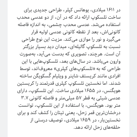
در ۱۶۱۱ میلادی، یوهانس کپلر، طراحی جدیدی برای
ساخت تلسکوپ ارائه داد که در آن، از دو عدسی محدب
استفاده می‌شد. عدسی محدب چشمی، به اندازه فاصله
کانونی‌اش، بعد از نقطه کانونی عدسی اولیه قرار
می‌گیرد و نور را موازی می‌کند. مزیت این نوع طراحی
نسبت به تلسکوپ گالیله‌ای،‌ میدان دید بسیار بزرگتر
آن است. هرچند، تصویری که بدست می‌آيد، به‌صورت
وارون می‌باشد. در سال‌های بعد، تلسکوپ‌هایی با این
طراحی که به «تلسکوپ‌های کپلری» معروف‌اند، توسط
دوره «مقدمه‌ای بر بازبهنجارش»
افرادی مانند کریستف شاینر و ویلیام گَسکویگن ساخته
شدند. اما نخستین تلسکوپ کپلری قدرتمند را کریستین
هویگنس، در ۱۶۵۵ میلادی ساخت. این تلسکوپ، دارای
عدسی شیئی‌ به قطر ۵۷ میلی‌متر و فاصله کانونی ۳.۷
متر بود. هویگنس، با استفاده از این تلسکوپ، توانست
درخشان‌ترین قمر زحل، یعنی تیتان را کشف کند و برای
نخستین‌بار، در ۱۶۵۹ میلادی، توصیف درستی از
حلقه‌های زحل ارائه دهد.