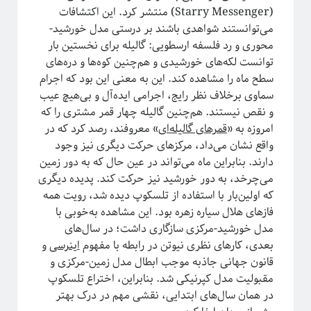
مقدمه‌ای بر هندسه فرکتالی
(Starry Messenger) منتشر کرد. این اکتشافات
ریچارد فاینمن؛ چهره‌ترین چهره!
می‌توانستند شواهدی باشند بر درستی مدل خورشید-
معرفی کتاب و دوره برای دانشجویان سال اول علوم‌پایه و مهندسی
محوری و رد فلسفه ارسطویی: گالیله برای نخستین بار
فیزیک خوش‌مزه یا آشپزی ملوکولی
توانست لکه‌های خورشیدی و هم‌چنین کوه‌ها و دره‌های
در رویارویی با علم و مسئله ترویج آن
سطح ماه را مشاهده کند. این به معنی این بود که اجرام
آیا باید دکتری بخونم؟!
سماوی برخلاف نظر رایج، اجرامی ایده‌آل و بی‌هیچ عیب
تجربه شخصی در کارهای مربوط به تحلیل داده در بازار و نه دانشگاه!
و نقص نیستند. هم‌چنین گالیله چهار قمر مشتری را که
کنکوری‌ها حواستان باشد جوگیر نشوید؛ در علم جایی برای جوگیرها نیست!
امروزه به «
قمرهای گالیله‌ای
» معروفند، رصد کرد که در
واقع نشان می‌داد، مرکزهای حرکت دیگری نیز وجود
دارند. بنابراین ماه می‌تواند در عین حال که به دور زمین
می‌چرخد، به دور خورشید نیز حرکت کند. پدیده دیگری
روایتگری در علم
که اولین‌بار با استفاده از تلسکوپ دیده شد، رویت همه
فازهای هلال سیاره زهره بود. این مشاهده به‌خوبی با
مدل خورشید-مرکزی سازگاری داشت؛ در سال‌های
بعدی، کارهای نظری نیوتن در رابطه با مفهوم
اینرسی
و
قانون جهانی جاذبه موجب ابطال مدل زمین-مرکزی و
مقبولیت مدل کپرنیکی شد. بنابراین، اختراع تلسکوپ
در همان سال‌های ابتدایی، نقشی مهم در درک بهتر