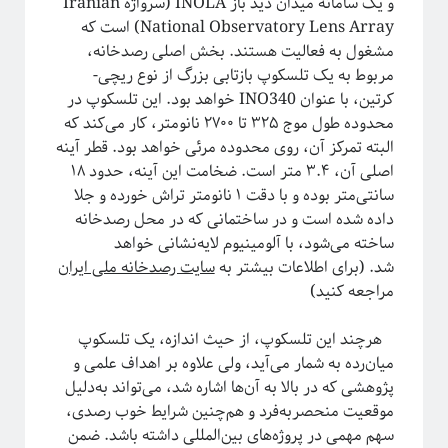
و یک سامانه میدان دید باز INOLA (سرواژه Iranian
National Observatory Lens Array) است که
مشغول به فعالیت هستند. بخش اصلی رصدخانه،
مربوط به یک تلسکوپ بازتابی بزرگ از نوع ریچی-
کرتین، با عنوان INO340 خواهد بود. این تلسکوپ در
محدوده طول موج ۳۲۵ تا ۲۷۰۰ نانومتر، کار می‌کند که
البته تمرکز آن، روی محدوده مرئی خواهد بود. قطر آینه
اصلی آن، ۳.۴ متر است. ضخامت این آینه، حدود ۱۸
سانتی‌متر بوده و با دقت ۱ نانومتر تراش خورده و جلا
داده شده است و در ساختمانی که در محل رصدخانه
ساخته می‌شود، با آلومینیوم لایه‌نشانی خواهد
شد. (برای اطلاعات بیشتر به
سایت رصدخانه ملی ایران
مراجعه کنید)
هرچند این تلسکوپ، از حیث اندازه، یک تلسکوپ
میان‌رده به‌ شمار می‌آید، ولی علاوه بر اهداف علمی و
پژوهشی که در بالا به آن‌ها اشاره شد، می‌تواند به‌دلیل
موقعیت منحصر‌به‌فرد و هم‌چنین شرایط خوب رصدی،
سهم مهمی در پروژه‌های بین‌المللی داشته باشد. ضمن