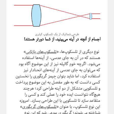
آیا فیزیک می‌تواند شبکه‌های اجتماعی را مدل‌سازی کند؟
طرحی شماتیک از یک تلسکوپ کپلری
اجسام از آنچه در آینه می‌بینید، از شما دورتر هستند!
نوع دیگری از تلسکوپ‌ها، «
تلسکوپ‌های بازتابی‌
»
هستند که در آن به‌ جای عدسی، از آینه‌ها استفاده
‌می‌شود. اگرچه خودِِ گالیله نیز از این موضوع آگاه بود
که می‌توان به جای عدسی از آینه‌های انحنادار نیز
استفاده کرد، اما شاید بتوان جِیمز گریگوری را نخستین
کسی دانست که به طور مفصل به این موضوع پرداخت
برچسب‌ها
و تلسکوپی متشکل از دو آینه طراحی کرد؛ هرچند
آشوب
آمار
Emergence
آینشتین
هیچ‌گاه نتوانست ایده خود را عملی کند و کسی را
اخترفیزیک
انتخاب رشته
متقاعد سازد تا تلسکوپی با این طراحی بسازد. امروزه
انتروپی
این نوع تلسکوپ، با عنوان «
تلسکوپ‌های گریگوری
»
بازبهنجارش
برآمدگی
انرژی تاریک
شناخته می‌شوند؛ گریگوری مدعی شد که این نوع