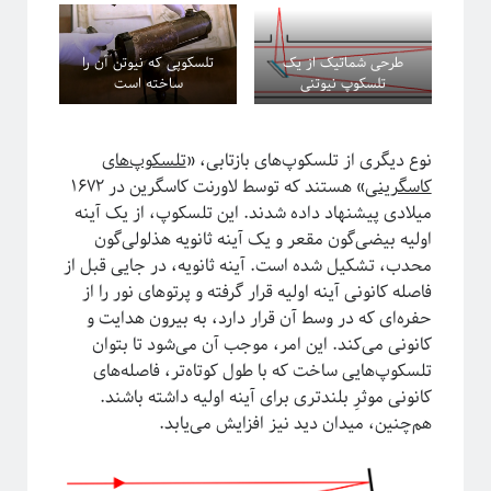
معرفی کتاب
مکانیک آماری
طرحی شماتیک از یک
تلسکوپی که نیوتن آن را
نجوم
تلسکوپ نیوتنی
ساخته است
هوش مصنوعی
چندرسانه
کرونا
نوع دیگری از تلسکوپ‌های بازتابی، «
تلسکوپ‌های
کوانتوم
کاسگرینی
» هستند که توسط لاورنت کاسگرین در ۱۶۷۲
کیهان شناسی
میلادی پیشنهاد داده شدند. این تلسکوپ، از یک آینه
اولیه بیضی‌گون مقعر و یک آینه ثانویه هذلولی‌گون
محدب، تشکیل شده است. آینه ثانویه، در جایی قبل از
فاصله کانونی آینه اولیه قرار گرفته و پرتوهای نور را از
اطلاعات
حفره‌ای که در وسط آن قرار دارد، به بیرون هدایت و
ورود
کانونی می‌کند. این امر، موجب آن می‌شود تا بتوان
خوراک ورودی‌ها
تلسکوپ‌هایی ساخت که با طول کوتاه‌تر، فاصله‌‌های
خوراک دیدگاه‌ها
کانونی موثرِ بلندتری برای آینه اولیه داشته باشند.
وردپرس
هم‌چنین، میدان دید نیز افزایش می‌‌یابد.