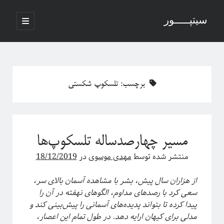
سیتپـــــور
باز
کردن
نوار
فهرست
اصلی
جستجو
کناری
برچسب:
تلسکوپ شکستی
نوشته‌های تازه
منظور از پدیدارگی در سیستم‌های پیچیده چیست؟
مسیر چهارصد‌ساله تلسکوپ‌ها
درباره سامانه‌های پیچیده
منظور ما از پدیدارگی یا امرجنس در سیستم‌های پیچیده چیه؟
منتشر شده توسط
مهدی موسوی
در
18/12/2019
فلسفه ترکیب یا فرایند مکانیکی خلق یک اثر هنری
پاره شدن نخ‌های واسطه بین چند جرم آویزان
از هزاران سال پیش، بشر با مشاهده آسمان بالای سر،
سعی کرد با رصدهای مداوم، الگوهای نهفته در آن را
پیدا کرده تا بتواند پدیده‌های آسمانی را پیش‌بینی کند و
مدلی برای کیهان ارايه دهد. در طول تمام این اعصار،
آخرین دیدگاه‌ها