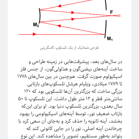
طرحی شماتیک از یک تلسکوپ کاسگرینی
This work is licensed under a
Creative Commons Attribution-
.
NonCommercial-ShareAlike 4.0 International License
در سال‌های بعد، پیشرفت‌هایی در زمینه طراحی و
ساخت آینه‌های بیضی‌گون و هذلولی‌گون، از جنس فلز
اسپکیولوم صورت گرفت. هم‌چنین در بین سال‌های ۱۷۷۸
تا ۱۷۸۹ میلادی، ویلیام هرشل تلسکوپ‌های بازتابی
بزرگی ساخت که بزرگترین آن‌ها تلسکوپی بود که ۱۲۰
سانتی‌متر قطر و ۱۲ متر طول داشت. این تلسکوپ تا ۵۰
سال بعدی، بزرگترین تلسکوپ دنیا بود. او برای این‌که
بازتاب ضعیفِ نور، توسط آینه‌های اسپکیولومی را بهبود
بخشد، آینه ثانویه را حذف کرد و به‌جای آن سعی کرد با
چرخاندن آینه اصلی، نور را در جایی کانونی کند که
بتواند به‌طور مستقیم، تصویر را مشاهده کند. این نوع