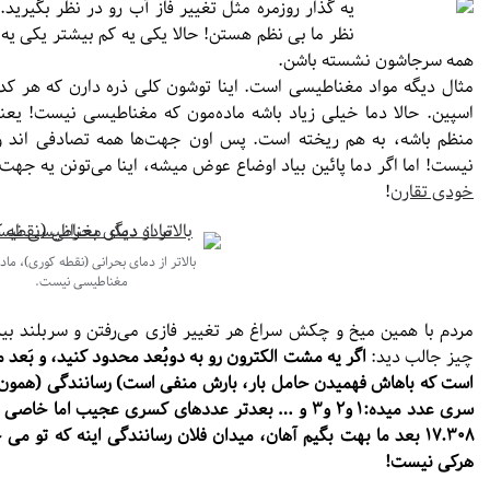
یه گذار روزمره مثل تغییر فاز آب رو در نظر بگیرید.
نظر ما بی نظم هستن! حالا یکی یه کم بیشتر یکی یه
همه سرجاشون نشسته باشن.
مثال دیگه مواد مغناطیسی است. اینا توشون کلی ذره دارن که هر ک
اسپین. حالا دما خیلی زیاد باشه ماده‌مون که مغناطیسی نیست! یع
منظم باشه، به هم ریخته است. پس اون جهت‌ها همه تصادفی اند و
نیست! اما اگر دما پائین بیاد اوضاع عوض میشه، اینا می‌تونن یه جه
خودی تقارن
!
بالاتر از دمای بحرانی (نقطه کوری)، ماد
مغناطیسی نیست.
مردم با همین میخ و چکش سراغ هر تغییر فازی می‌رفتن و سربلند بیرو
چیز جالب دید:
اگر یه مشت الکترون رو به دوبُعد محدود کنید، و بَع
است که باهاش فهمیدن حامل بار، بارش منفی است) رسانندگی (همون
سری عدد میده:۱ و۲ و۳ و … بعدتر عددهای کسری عجیب ا
۱۷.۳۰۸ بعد ما بهت بگیم آهان، میدان فلان رسانندگی اینه که تو
هرکی نیست!