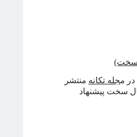
(سخت)
در م
جله تکانه
منتشر
ال سخت پیشنهاد