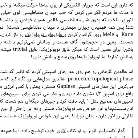
که دارن این است که جریان الکتریکی از روی لبه‌ها حرکت میکنه! و خ
تا مدت ها مردم فکر می کردن که خب میدان مغناطیسی قوی خیلی م
Kane و Mele روی گرافین کردن و
عایق‌های توپولوژیک
رو باز کردن. 
هستند، یعین در حجم‌شون گاف هست و رسانش نمی‌تونیم داشته باش
باشن! برای همی
رسانش نداره! اما توپولوژیک‌ها روی سطح رسانش دارن!
protected topological phase. هالدین مدل‌هایی 
می‌کردن این مدل‌های اسپینی Gapless هستن،
واقع برای اسپین ۱/۲ نشون داده بودن و فکر می کردن برای اسپ
اسپین‌های صحیح مثل ۱ باید دقت کرد و چیزهای دیگه‌ا
این سیستم‌ها و این خواص هم توپولوژیک هستن و به این راحتی از بین ن
تقارنی رو لازم دارن، مثلن دوران! یعنی اون خواص توپولوژیک هستند م
گذار کاسترلیتز تاولز رو تو کتاب
کاردر
خوب توضیح داده. اینا هم یه س