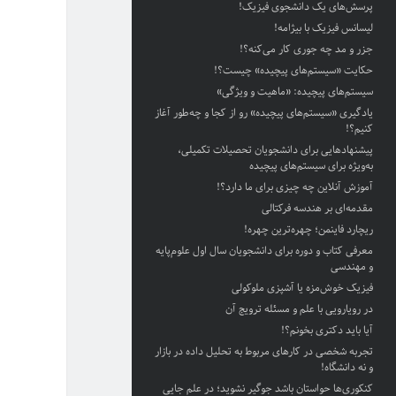
پرسش‌های یک دانشجوی فیزیک!
لیسانس فیزیک با بیژامه!
جزر و مد چه جوری کار می‌کنه؟!
حکایت «سیستم‌های پیچیده» چیست؟!
سیستم‌های پیچیده: «ماهیت و ویژگی‌»
یادگیری «سیستم‌های پیچیده» رو از کجا و چه‌طور آغاز
کنیم؟!
پیشنهادهایی برای دانشجویان تحصیلات تکمیلی،
به‌ویژه برای سیستم‌های پیچیده
آموزش آنلاین چه چیزی برای ما دارد؟!
مقدمه‌ای بر هندسه فرکتالی
ریچارد فاینمن؛ چهره‌ترین چهره!
معرفی کتاب و دوره برای دانشجویان سال اول علوم‌پایه
و مهندسی
فیزیک خوش‌مزه یا آشپزی ملوکولی
در رویارویی با علم و مسئله ترویج آن
آیا باید دکتری بخونم؟!
تجربه شخصی در کارهای مربوط به تحلیل داده در بازار
و نه دانشگاه!
کنکوری‌ها حواستان باشد جوگیر نشوید؛ در علم جایی