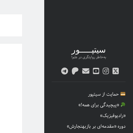
سیتپـــــور
به‌خاطر روایتگری در علم!
twitter
پست
youtube
instagram
patreon
telegram
الکترونیکی
حمایت از سیتپور
«پیچیدگی برای همه!»
«رادیوفیزیک»
دوره «مقدمه‌ای بر بازبهنجارش»