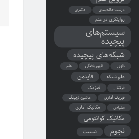
درشت-دانه‌بندی
دکتری
روایتگری در علم
سیستم‌های
پیچیده
شبکه‌های پیچیده
ظهور
ظهوریافتگی
علم
فاینمن
علم شبکه
فیزیک
فرکتال
فیزیک آماری
ماشین لرنینگ
مکانیک آماری
مقیاس
مکانیک کوانتومی
نجوم
نسبیت