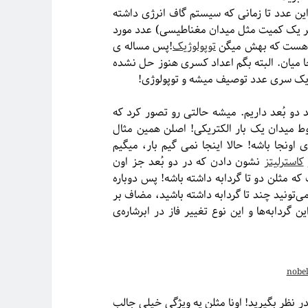
 این عدد تا زمانی که سیستم گاف انرژی داشته
تغییر یک کمیت مثل میدان مغناطیسی) عدد مورد
ش هست که بهش میگن
توپولوژیک
!پس مساله ی
ا میان. البته بگم اعداد کسری هنوز حل نشده
با یک سری عدد توصیف میشه و توپولوژی!
 دو بُعد داریم. میشه حالتی رو تصور کرد که
 میدان یک بار الکتریکی! اصلن همین مثال
نجا باشه! حالا اینجا نمی گیم بار، میگیم
کاسترلیتز
نشون دادن که در دو بُعد جز اون
ه مثلن دو تا گردابه داشته باشه! پس دوباره
ی‌تونید چند تا گردابه‌ داشته باشید، مضاف بر
ردابه‌ها و این نوع تغییر فاز در ابرشاره‌ی
در نظر بگیرید! اونا مثلن یه ویژگی خیلی جالب