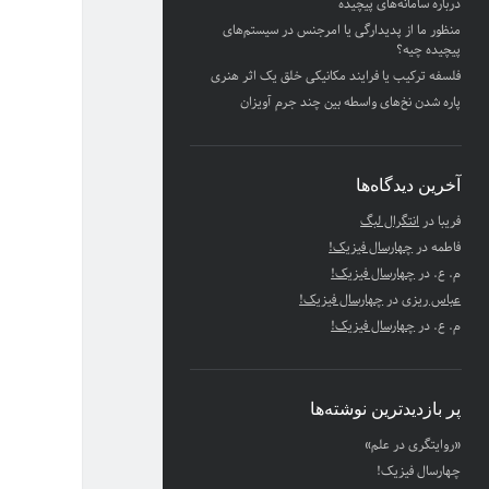
درباره سامانه‌های پیچیده
منظور ما از پدیدارگی یا امرجنس در سیستم‌های
پیچیده چیه؟
فلسفه ترکیب یا فرایند مکانیکی خلق یک اثر هنری
پاره شدن نخ‌های واسطه بین چند جرم آویزان
آخرین دیدگاه‌ها
فریبا
در
انتگرال لبگ
فاطمه
در
چهارسال فیزیک!
م. ع.
در
چهارسال فیزیک!
عباس ریزی
در
چهارسال فیزیک!
م. ع.
در
چهارسال فیزیک!
پر بازدیدترین نوشته‌ها
«روایتگری در علم»
چهارسال فیزیک!