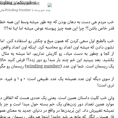
چند خم بسته با Winding Numberهای متفاوت.
خب مردم هی دست به دهان بودن که چه طور میشه وسط این همه خطای آز
قدر خاص باشن؟! چرا این همه چیز پیوسته عوض میشه اما اینا نه؟!!
خب بالطبع اول سعی کردن که همون میخ و چکش رو استفاده کنن. اما ا
نشون دادن که میشه اون اعداد رو محاسبه کرد. اینکه اون اعداد واقعن در
از کجا و چطور به دست میاد، رو کاریش نداریم، اما میشه یه مثال
بکشید. بعد ببینید این خم چند بار مبدا رو دور زده؟! فرض کنید حالا 
یک ریسمان است. شما اون عدد (
winding number
) ریسمان رو مگر 
از سوی دیگه اون عدد
تری است!
ولی خب کلیت داستان همین است. یعنی یک عددی هست که اتفاقن در
موارد همین تعداد دور زدن‌های یک خم بسته حول مبدا است و جز با 
نمیشه تغییرش داد. این بُریدن‌ها در واقع در دنیای جدید به معنای هم
فاز
هستن، انگار که مایع می‌شد جامد! اینجا هم وقتی ریسمان مربوطه 