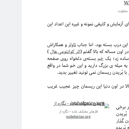
مایش و کثیفی نمونه و غیره این اعداد این
ین درب بسته بود. اما جناب
تاولز
و همکاراش
 اون مساله که بالا گفتم (
اثر کوانتومی هال
)
 ساده زد؛ یک
خم
بسته‌ی دلخواه روی صفحه
یه میله ی بزرگ دارید و این خم شما در واقع
با بُریدن ریسمان نمی تونید تغییر بدید.
 همیشه یک عدد طبیعی است: ۰ و ۱ و غیره. حالا در اون دنیا این ریسمان چیز عجیب غریب
 برخی
فازهای مختلف ماده – نگاره از
بُریدن
nobelprize.org
ون
گذار
بُریده