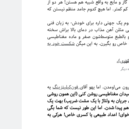
 گاز و مایع به واقع شبیه هم هستن! هر دو از
 کم کمتر. اما هیچ کدوم جامد منظم نیستن که
دوم یک جهتی داره برای خودش- به زبان فنی
نی مثلن آهن مذاب در دمای بالا براش سخته
 بالطبع متوسط‌شون صفر و ماده مغناطیسی
ت خاص رو بگیرن. به این میگن
شکست خود به
ه دیگر
ن می‌اومدن. اما یهو آقای
فون‌کیلیتزینگ
یه
د میدان مغناطیسی روشن کنی (این همون روشی
 جریان به ولتاژ با یک مشت ضریب) بهت یک
ما خاصی هم پیدا شدن. اما این طور نیست که شما بگی
 می خوای! اعداد طبیعی یا کسری خاص! هرکی به