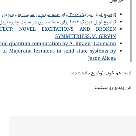
اثر هال:
توضیح نوبل فیزیک ۲۰۱۶ برای همه مردم در سایت جایزه نوبل
توضیح نوبل فیزیک ۲۰۱۶ برای متخصصین در سایت جایزه نوبل
ECT: NOVEL EXCITATIONS AND BROKEN
SYMMETRIESS.M. GIRVIN
 and quantum computation by A. Kitaev , Laumann
 of Majorana fermions in solid state systems by
Jason Alicea
اینجا
هم خوب توضیح داده شده.
این ویدیو رو ببینید: