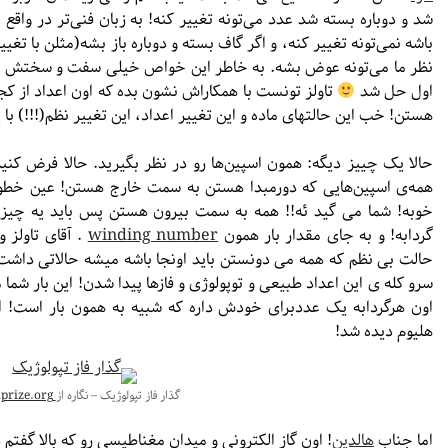
شد و دوباره بسته شد عدد می‌تونه تغییر کنه! به زبان فنی‌تر در واقع
باشه نمی‌تونه تغییر کنه، و اگر گاف بسته و دوباره باز بشه(مثلن با 
نظر ما می‌تونه عوض بشه. به خاطر این خواص خیلی سفت و سخت
اول حل شد
تاولز تونست با همکاراش نشون بده که اون اعداد از کج
هستن! خب این حالتهای ماده و این تغییر اعداد، این تغییر نظم(!!!) 
حالا یک چییز دیگه: همون اسپین‌ها رو در نظر بگیرید. حالا فرض کنید
همه‌ی اسپین‌هایی که دورمبدا هستن به سمت خارج هستن! عین خطوط
خوبه! شما می گید ئه!! همه به سمت بیرون هستن پس باید یه چیزی او
گردابه! و به جای مقدار بار همون
winding number
. آقای تاولز و
حالت بی نظم که همه می دونستن باید اونجا باشه میشه حالاتی داشت ک
سرو کله ی این اعداد طبیعی و توپولوژی و فازها پیدا شدن! این بار شما م
اون هرگردابه یک عددبرای خودش داره که شبیه به همون بار است! این گ
هلیوم دیده شد!
گذار فاز تپولوژیک – نگاره از
nobelprize.org
اما جناب
هالدین
! اون گاز الکترونی و میدان مغناطیسی رو که بالا گفتم 