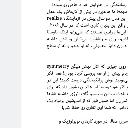
ب رسانندگی ش هم اون اعداد خاص رو میده!
همه!اما هالدین در یکی از کارهاش یک مدل
تئوری ساخت که بدون شار مغناطیسی خالص همون خواص رو داشت! این مدل دو سال پیش در آزمایشگاه realize
شد! پس همه فهمیدن چیزای مهمتری تا میدان مغناطیسی هست! در واقع این بنیان کاری است که در سال ۲۰۰۶،
این‌ها موادی هستند که علی‌رغم اینکه نارسانا
یم، روی مرز‌هاشون می‌تونن رسانش داشته
ن است که میگن عایق توپولوژیک! عایق trivial میشه همون عایق معمولی، نه تو حجم و نه تو سطح
اما هالدین کارهایی رو هم روی مدل‌های اسپینی کرده که تاثیر گذاشت روی چیزی که الآن بهش میگن symmetry
رو نگاه کرد که مردم پیش از او هم بررسی کرده بودن! همه فکر
 یعنی با کمی انرژی می‌تونید توش برانگیختگی درست کنید! این در
ین‌های بالاتر هم درسته! اما هالدین نشون داد که برای
ی هم هست که باعث میشن سیستم گاف انرژی داشته باشه!
می‌رن اما همون‌طور که از اسم‌شون برمیاد یک
ادامی که شما اون تقارن رو حفظ کنی!
ری مقاله در مورد کارهای توپولوژیک و