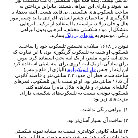
عدسی نیست. بلکه همه مواد شکستی، باعث شکست نور
می‌شوند و دارای این ابیراهی هستند. بنابراین پرداختن به
ساخت تلسکوپ‌های شکستی، بی‌فایده هست. البته بعدها، با
الگوگیری از ساختمان چشم انسان، افرادی مانند چِستر مور
هال و جان دولاند، توانستند با استفاده از ترکیب لنزهایی
متشکل از مواد شکستی مختلف، لنزهایی بدون ابیراهی
رنگی، موسوم به
لنزهای بی‌رنگ
بسازند.
نیوتن در ۱۶۶۸ میلادی، نخستین تلسکوپ خود را ساخت.
تلسکوپ او شبیه به تلسکوپ گریگوری بود، با این تفاوت که
بجای آینه ثانویه مقعر، از یک آینه تخت استفاده کرد. نیوتن
برای سادگی، از یک آینه کروی برای آینه شیئی استفاده کرد.
این آینه از جنس
فلز اسپکیولوم
(آلیاژی از قلع و مس)
ساخته شده، قطر آن حدود ۳.۳ سانتی‌متر و فاصله کانونی
آن ۱۶.۵ سانتی‌متر بود. او توانست با این تلسکوپ، قمرهای
گالیله‌ای مشتری و فازهای هلال ماه را مشاهده کند.
تلسکوپ نیوتنی، نسبت به تلسکوپ‌های شکستی، دارای
مزیت‌های زیر بود:
۱) ابیراهی رنگی نداشت.
۲) ساخت آن بسیار آسان‌تر بود.
۳) فاصله کانونی کوتاه‌تری نسبت به مشابه نمونه شکستی
خود داشت که باعث می‌شد، جمع و جور‌تر و قابلیت حمل