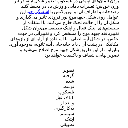
بودن المان‌های اپتیکی در تلسکوپ؛ تغییر شکل آینه، در اثر
وزن خودِش؛ تغییرات دمایی و وزش باد در محیط گنبد
رصدخانه و اطراف آن؛ و توربولانس یا
آشفتگی جو
. این
عوامل روی شکل جبهه‌موج نور فرودی تاثیر می‌گذارند و
شکل آن را از حالت تختْ خارج می‌کنند. با استفاده از
سیستم‌های اپتیک فعال و اپتیک تطبیقی می‌توان شکل
تغییر‌یافته جبهه موج را مشخص کرد و تغییراتی در جهت
عکس، در شکل آینه اصلی ـ با استفاده از آرایه‌ای از بازوهای
مکانیکی در پشت آن ـ یا با جابه‌جایی آینه ثانویه، به‌وجود آورد.
بنابراین، از این طریق شکل جبهه موج اصلاح می‌شود و
تصویر نهایی، شفاف و با‌کیفیت خواهد بود.
تصویر
گرفته
شده
توسط
تلسکوپ
VLT، قبل
و بعد از
به‌کارگیری
سیستم
اپتیک
تطبیقی