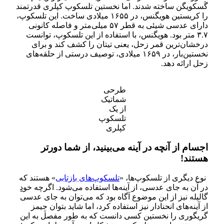
گَسکویگن ساخته شدند. اما نخستین تلسکوپ کپلری قدرتمند
را کریستین هویگنس، در ۱۶۵۵ میلادی ساخت. این تلسکوپ،
دارای عدسی شیئی‌ به قطر ۵۷ میلی‌متر و فاصله کانونی
۳.۷ متر بود. هویگنس، با استفاده از این تلسکوپ، توانست
درخشان‌ترین قمر زحل، یعنی تیتان را کشف کند و برای
نخستین‌بار، در ۱۶۵۹ میلادی، توصیف درستی از حلقه‌های
زحل ارائه دهد.
طرحی
شماتیک
از یک
تلسکوپ
کپلری
اجسام از آنچه در آینه می‌بینید، از شما دورتر
هستند!
نوع دیگری از تلسکوپ‌ها، «
تلسکوپ‌های بازتابی‌
» هستند که
در آن به‌ جای عدسی، از آینه‌ها استفاده ‌می‌شود. اگرچه خودِِ
گالیله نیز از این موضوع آگاه بود که می‌توان به جای عدسی
از آینه‌های انحنادار نیز استفاده کرد، اما شاید بتوان جِیمز
گریگوری را نخستین کسی دانست که به طور مفصل به این