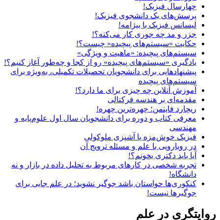
چهارسال فیزیک!
پرسش‌های یک دانشجوی فیزیک!
لیسانس فیزیک با بیژامه!
جزر و مد چه جوری کار می‌کنه؟!
حکایت «سیستم‌های پیچیده» چیست؟!
سیستم‌های پیچیده: «ماهیت و ویژگی‌»
یادگیری «سیستم‌های پیچیده» رو از کجا و چه‌طور آغاز کنیم؟!
پیشنهادهایی برای دانشجویان تحصیلات تکمیلی، به‌ویژه برای
سیستم‌های پیچیده
آموزش آنلاین چه چیزی برای ما دارد؟!
مقدمه‌ای بر هندسه فرکتالی
ریچارد فاینمن؛ چهره‌ترین چهره!
معرفی کتاب و دوره برای دانشجویان سال اول علوم‌پایه و
مهندسی
فیزیک خوش‌مزه یا آشپزی ملوکولی
در رویارویی با علم و مسئله ترویج آن
آیا باید دکتری بخونم؟!
تجربه شخصی در کارهای مربوط به تحلیل داده در بازار و نه
دانشگاه!
کنکوری‌ها حواستان باشد جوگیر نشوید؛ در علم جایی برای
جوگیرها نیست!
روایتگری در علم