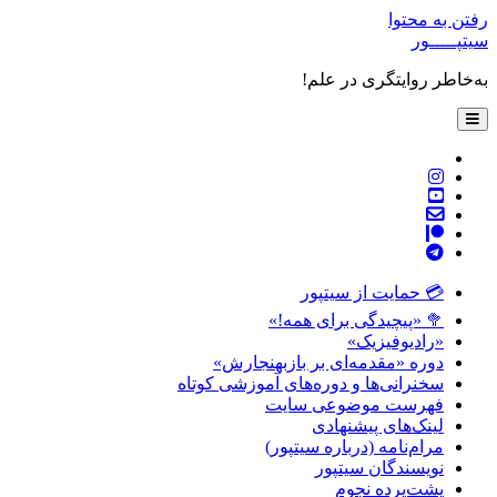
رفتن به محتوا
سیتپـــــور
به‌خاطر روایتگری در علم!
باز
کردن
فهرست
twitter
اصلی
instagram
youtube
پست
patreon
الکترونیکی
telegram
💳 حمایت از سیتپور
🥦 «پیچیدگی برای همه!»
«رادیوفیزیک»
دوره «مقدمه‌ای بر بازبهنجارش»
سخنرانی‌ها و دوره‌های آموزشی کوتاه
فهرست موضوعی سایت
لینک‌های پیشنهادی
مرام‌نامه (درباره سیتپور)
نویسندگان سیتپور
پشت‌پرده نجوم