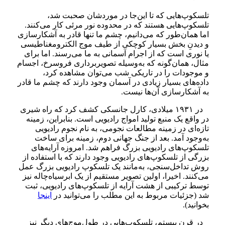
تلسکوپ‌هایی که تا این‌جا در موردشان صحبت شد،
تلسکوپ‌هایی هستند که در محدوده نور مر‌ئی کار می‌کنند.
اما همان‌طور که می‌دانیم، چشم ما تنها قادر به آشکارسازی
و دیدنِ بخش بسیار کوچکی از طیف موج الکترومغناطیسی
یا نوری است که از اجرام آسمانی به ما می‌رسند. اما برای
مثال، همان‌گونه که به‌وسیله تصویربرداری فروسرخ، اجسام
و موجودات را در تاریکی شب می‌توان مشاهده کرد،
داده‌های بسیار زیادی در آسمان وجود دارند که چشم ما قادر
به آشکارسازی آن‌ها نیست.
در ۱۹۳۱ میلادی، کارل جانسکی کشف کرد که راه شیری
در واقع یک منبع تولید امواج رادیویی است. بنابراین، زمینه
تازه‌ای در زمینه مطالعات نجومی، به نام نجوم رادیویی
به‌وجود آمد. بعد از جنگ جهانی دوم، زمینه برای ساخت
تلسکوپ‌های رادیویی بزرگ فراهم شد. امروزه آرایه‌های
بزرگی از تلسکوپ‌های رادیویی وجود دارند که با استفاده از
روش تداخل‌سنجی، به‌مانند یک تلسکوپ رادیویی بزرگ عمل
می‌کنند. اخیرا، اولین تصویر مستقیم از یک ابرسیاه‌چاله نیز
توسط ترکیبی از هشت آرایه از تلسکوپ‌های رادیویی، ثبت
شد (جزئیات مربوط به این مطلب را می‌توانید در
اینجا
بخوانید).
در قرن بیستم، تلسکوپ‌هایی در طول‌موج‌های دیگر نیز