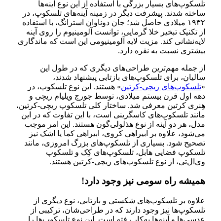
تلسکوپ‌های بسیار بزرگی با استفاده از این نوع آینه‌ها
ساخته شدند. پیشرفت دیگر در زمینه آینه‌های تلسکوپ، در
۱۹۳۲ میلادی حاصل شد؛ جان دوناوان استرانگ، با استفاده
از تکنیک تبخیر خلا گرمایی، توانست آلومینیوم را روی آینه
لایه‌نشانی کند. مزیت لایه آلومینیومی این است که ماندگاری
بیشتری نسبت به نقره دارد.
از جمله مهم‌ترین طراحی‌های دیگری که در طول این
سالیان، برای تلسکوپ‌های بازتابی پیشنهاد شدند،
«
تلسکوپ‌های ریچی-کرتین
» هستند. این نوع تلسکوپ، در
دهه اول قرن بیستم میلادی، توسط جورج ویلیام ریچی و
هِنری کرتین معرفی شد. ساختار کلی تلسکوپ ریچی-کرتین،
مانند تلسکوپ‌های کاسگرینی است، با این تفاوت که در این
مدل، هر دو آینه از نوع هذلولی‌گون هستند. این امر موجب
می‌شود، علاوه بر ابیراهی کروی، ابیراهی کما یا اشک نیز
تصحیح شود. بسیاری از تلسکوپ‌های بزرگ امروزی، مانند
تلسکوپ فضایی هابل، تلسکوپ‌های کِک و تلسکوپ
وی‌ال‌تی، از نوع تلسکوپ‌های ریچی-کرتین هستند.
همیشه راه سومی نیز وجود دارد!
علاوه بر تلسکوپ‌های شکستی و بازتابی، نوع دیگری از
تلسکوپ‌ها نیز وجود دارند که در طراحی‌شان، ترکیبی از
عدسی‌ها و آينه‌ها به‌کار رفته‌ است. این نوع تلسکوپ‌ها را