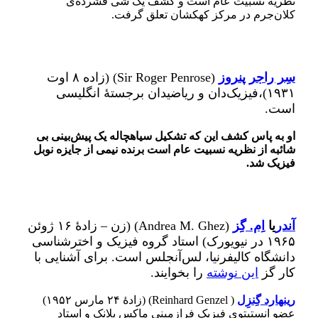
نظریه نسبیت عام است و کشف یک شی فشرده‌ی
کلان‌جرم در مرکز کهکشان تعلق گرفت.
سِر راجر پنروز
(Sir Roger Penrose) (زاده ۸ اوت
۱۹۳۱)،فیزیک‌دان و ریاضیدان برجستهٔ انگلیسی
است.
او به پاس کشف این که تشکیل سیاهچاله یک پیش‌بینی بی
شائبه از نظریه نسبیت عام است برنده نیمی از جایزه نوبل
فیزیک شد.
آندر
یا
اِم. گِز
(Andrea M. Ghez) (زن – زادهٔ ۱۶ ژوئن
۱۹۶۵ در نیویورک) استاد گروه فیزیک و اخترشناسی
دانشگاه کالیفرنیا، لس‌آنجلس است. برای آشنایی با
کار گز
این نوشته
را بخوایند.
رینهارد گِنزِل
( Reinhard Genzel) (زادهٔ ۲۴ مارس ۱۹۵۲)
عضو انستیتوی فیزیک فرازمینیِ ماکس پلانک و استاد