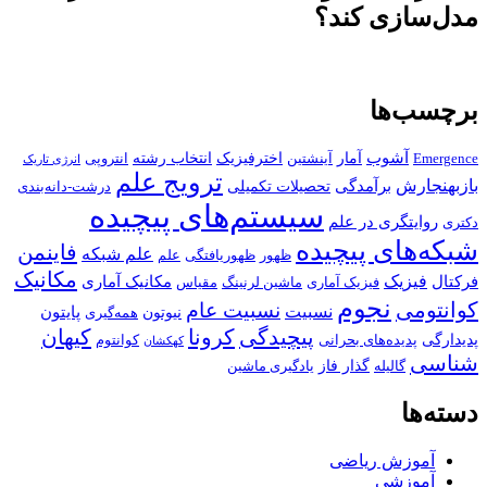
مدل‌سازی کند؟
برچسب‌ها
آشوب
آمار
اخترفیزیک
انتخاب رشته
Emergence
آینشتین
انتروپی
انرژی تاریک
ترویج علم
بازبهنجارش
برآمدگی
تحصیلات تکمیلی
درشت-دانه‌بندی
سیستم‌های پیچیده
روایتگری در علم
دکتری
شبکه‌های پیچیده
فاینمن
علم شبکه
ظهور
ظهوریافتگی
علم
مکانیک
فیزیک
فرکتال
مکانیک آماری
فیزیک آماری
ماشین لرنینگ
مقیاس
نجوم
کوانتومی
نسبیت عام
نسبیت
پایتون
نیوتون
همه‌گیری
پیچیدگی
کرونا
کیهان
پدیدارگی
پدیده‌های بحرانی
کوانتوم
کهکشان
شناسی
گذار فاز
گالیله
یادگیری ماشین
دسته‌ها
آموزش ریاضی
آموزشی