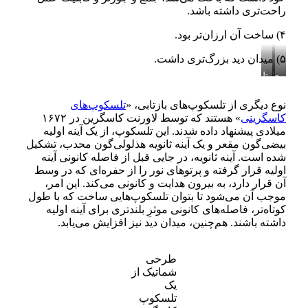
راحت‌تری داشته باشد.
۴) ساخت آن ارزان‌تر بود.
۵) میدان دید بزرگ‌تری داشت.
طرحی
تلسکوپی
که
شماتیک
از
نیوتن
نوع دیگری از تلسکوپ‌های بازتابی، «
تلسکوپ‌های
یک
آن
کاسگرینی
» هستند که توسط لاورنت کاسگرین در ۱۶۷۲
را
تلسکوپ
میلادی پیشنهاد داده شدند. این تلسکوپ، از یک آینه اولیه
نیوتنی
ساخته
است
بیضی‌گون مقعر و یک آینه ثانویه هذلولی‌گون محدب، تشکیل
شده است. آینه ثانویه، در جایی قبل از فاصله کانونی آینه
اولیه قرار گرفته و پرتوهای نور را از حفره‌ای که در وسط
آن قرار دارد، به بیرون هدایت و کانونی می‌کند. این امر،
موجب آن می‌شود تا بتوان تلسکوپ‌هایی ساخت که با طول
کوتاه‌تر، فاصله‌‌های کانونی موثرِ بلندتری برای آینه اولیه
داشته باشند. هم‌چنین، میدان دید نیز افزایش می‌‌یابد.
طرحی
شماتیک از
یک
تلسکوپ