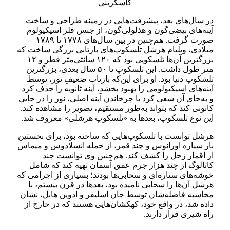
کاسگرینی
در سال‌های بعد، پیشرفت‌هایی در زمینه طراحی و ساخت
آینه‌های بیضی‌گون و هذلولی‌گون، از جنس فلز اسپکیولوم
صورت گرفت. هم‌چنین در بین سال‌های ۱۷۷۸ تا ۱۷۸۹
میلادی، ویلیام هرشل تلسکوپ‌های بازتابی بزرگی ساخت که
بزرگترین آن‌ها تلسکوپی بود که ۱۲۰ سانتی‌متر قطر و ۱۲
متر طول داشت. این تلسکوپ تا ۵۰ سال بعدی، بزرگترین
تلسکوپ دنیا بود. او برای این‌که بازتاب ضعیفِ نور، توسط
آینه‌های اسپکیولومی را بهبود بخشد، آینه ثانویه را حذف کرد
و به‌جای آن سعی کرد با چرخاندن آینه اصلی، نور را در جایی
کانونی کند که بتواند به‌طور مستقیم، تصویر را مشاهده کند.
این نوع تلسکوپ، ‌بعدها به «تلسکوپ هرشلی» معروف شد.
هرشل توانست با تلسکوپ‌هایی که ساخته بود، برای نخستین‌
بار سیاره اورانوس و چند قمر، از جمله انسلادوس و میماس
از اقمار زحل را کشف کند. هم‌چنین وی توانست چند
کاتالوگ‌ از چند هزار جرم عمق آسمان تهیه کند که شامل
خوشه‌های ستاره‌ای و سحابی‌ها بودند؛ بسیاری از اجرامی که
هرشل آن‌ها را سحابی نامیده بود، بعد‌ها در قرن بیستم، با
محاسبه فاصله‌شان توسط جان اسلیفر و ادوین هابل، نشان
داده شد، در واقع خود، کهکشان‌هایی هستند که در خارج از
راه شیری قرار دارند.