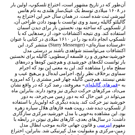
آن‌طور که در تاریخ مشهور است، اختراع تلسکوپ، اولین بار
در ۱۶۰۸ میلادی توسط یک عینک‌ساز هلندی به نام هانس
لیپرشی ثبت شده است. در همان سال خبر این اختراع به
گالیلئو گالیله رسید و وی توانست با بهبود دادن طراحی آن،
از تلسکوپی که ساخته بود، نخستین بار برای دیدن آسمان
استفاده کند. وی نتیجه اکتشافات خود، از رصدها‌یی که با
تلسکوپ انجام داده بود را در ۱۶۱۰ میلادی در کتابی با عنوان
«فرستاده ستاره‌ای» (Starry Messenger) منتشر کرد. این
اکتشافات می‌توانستند شواهدی باشند بر درستی مدل
خورشید-محوری و رد فلسفه ارسطویی: گالیله برای نخستین
بار توانست لکه‌های خورشیدی و هم‌چنین کوه‌ها و دره‌های
سطح ماه را مشاهده کند. این به معنی این بود که اجرام
سماوی برخلاف نظر رایج، اجرامی ایده‌آل و بی‌هیچ عیب و
نقص نیستند. هم‌چنین گالیله چهار قمر مشتری را که امروزه
به «
قمرهای گالیله‌ای
» معروفند، رصد کرد که در واقع نشان
می‌داد، مرکزهای حرکت دیگری نیز وجود دارند. بنابراین ماه
می‌تواند در عین حال که به دور زمین می‌چرخد، به دور
خورشید نیز حرکت کند. پدیده دیگری که اولین‌بار با استفاده
از تلسکوپ دیده شد، رویت همه فازهای هلال سیاره زهره
بود. این مشاهده به‌خوبی با مدل خورشید-مرکزی سازگاری
داشت؛ در سال‌های بعدی، کارهای نظری نیوتن در رابطه با
مفهوم
اینرسی
و قانون جهانی جاذبه موجب ابطال مدل
زمین-مرکزی و مقبولیت مدل کپرنیکی شد. بنابراین، اختراع