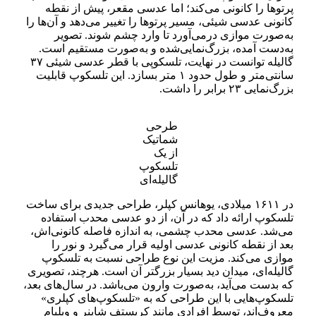
پرتوها را کانونی می‌کند؛ اما عدسی مقعر، پیش از نقطه
کانونی عدسی شیئی، مسیر پرتو‌ها را تغییر می‌دهد و آن‌ها را
به‌صورت موازی درمی‌آورد تا وارد چشم شوند. تصویر
به‌دست آمده، بزرگ‌نمایی‌شده و به‌صورت مستقیم است.
گالیله توانست در نهایت، تلسکوپی با قطر عدسی شیئی ۳۷
سانتی‌متر و طول حدود ۱ متر بسازد. این تلسکوپ قابلیت
بزرگ‌نمایی ۲۳ برابر را داشت.
طرحی
شماتیک
از یک
تلسکوپ
گالیله‌ای
در ۱۶۱۱ میلادی، یوهانس کپلر، طراحی جدیدی برای ساخت
تلسکوپ ارائه داد که در آن، از دو عدسی محدب استفاده
می‌شد. عدسی محدب چشمی، به اندازه فاصله کانونی‌اش،
بعد از نقطه کانونی عدسی اولیه قرار می‌گیرد و نور را
موازی می‌کند. مزیت این نوع طراحی نسبت به تلسکوپ
گالیله‌ای،‌ میدان دید بسیار بزرگتر آن است. هرچند، تصویری
که بدست می‌آيد، به‌صورت وارون می‌باشد. در سال‌های بعد،
تلسکوپ‌هایی با این طراحی که به «تلسکوپ‌های کپلری»
معروف‌اند، توسط افرادی مانند کریستف شاینر و ویلیام