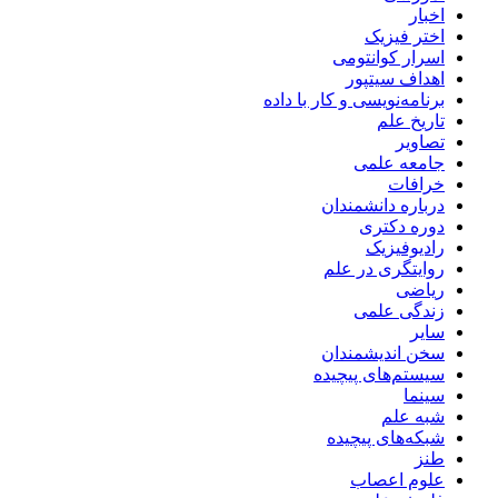
اخبار
اختر فیزیک
اسرار کوانتومی
اهداف سیتپور
برنامه‌نویسی و کار با داده
تاریخ علم
تصاویر
جامعه علمی
خرافات
درباره دانشمندان
دوره دکتری
رادیوفیزیک
روایتگری در علم
ریاضی
زندگی علمی
سایر
سخن اندیشمندان
سیستم‌های پیچیده
سینما
شبه علم
شبکه‌های پیچیده
طنز
علوم اعصاب