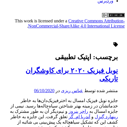
وردپرس
This work is licensed under a
Creative Commons Attribution-
.
NonCommercial-ShareAlike 4.0 International License
برچسب:
اپتیک تطبیقی
نوبل فیزیک ۲۰۲۰ برای کاوشگران
تاریکی
منتشر شده توسط
عباس ریزی
در
06/10/2020
جایزه نوبل فیزیک امسال به اخترفیزیک‌دان‌ها به خاطر
خدماتشان در زمینه بهتر شناختن سیاه‌چاله‌ها رسید. نیمی از
جایزه امسال به
راجر پنروز
و نیم‌دیگر آن به طور مشترک به
رینهارد گِنزِل
و
آندریا ام. گز
تعلق گرفت. این جایزه به خاطر
کشف این که تشکیل سیاهچاله یک پیش‌بینی بی شائبه از