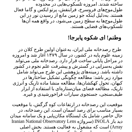
ساخته شدند. امروزه تلسکوپ‌هایی در محدوده
طول‌موج‌های فروسرخ، فرابنفش، پرتو ایکس و گاما فعال
هستند. به‌دلیل اینکه جو زمین مانع از رسیدن نور در این
طول‌موج‌ها به سطح زمین می‌شود، در واقع همه آن‌ها
تلسکوپ‌های فضایی هستند.
وطنم! ای شکوه پابرجا!
طرح رصدخانه ملی ایران، به‌عنوان اولین طرح کلان در
زمینه علوم پایه در کشور، در سال ۱۳۷۹ آغاز شد و امروزه
در مراحل پایانی ساخت قرار دارد. رصدخانه ملی می‌تواند
نقش به‌سزایی در گسترش و پیشرفت علم نجوم در کشور
داشته باشد. زمینه‌های پژوهشی این طرح می‌تواند شامل
موارد زیر باشد: مطالعه چگونگی تشکیل ساختارها در
کیهان، تحول کهکشان‌ها، مطالعه منشا ماده تاریک و انرژی
تاریک، مطالعه فضای میان‌ستاره‌ای با استفاده از ابزار
طیف‌سنجی، جستجوی سیارات فراخورشیدی و غیره.
موقعیت این رصدخانه در ارتفاعات کوه گرگش، با موقعیت
بسیار مناسب برای رصد آسمان است. این رصدخانه، در
حال حاضر، شامل یک ایستگاه مکان‌پایی و یک سامانه میدان
دید باز INOLA (سرواژه Iranian National Observatory Lens
Array) است که مشغول به فعالیت هستند. بخش اصلی