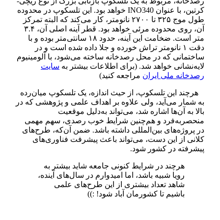
رصدخانه، مربوط به یک تلسکوپ بازتابی بزرگ از نوع ریچی-
کرتین، با عنوان INO340 خواهد بود. این تلسکوپ در محدوده
طول موج ۳۲۵ تا ۲۷۰۰ نانومتر، کار می‌کند که البته تمرکز
آن، روی محدوده مرئی خواهد بود. قطر آینه اصلی آن، ۳.۴
متر است. ضخامت این آینه، حدود ۱۸ سانتی‌متر بوده و با
دقت ۱ نانومتر تراش خورده و جلا داده شده است و در
ساختمانی که در محل رصدخانه ساخته می‌شود، با آلومینیوم
لایه‌نشانی خواهد شد. (برای اطلاعات بیشتر به
سایت
رصدخانه ملی ایران
مراجعه کنید)
هرچند این تلسکوپ، از حیث اندازه، یک تلسکوپ میان‌رده
به‌ شمار می‌آید، ولی علاوه بر اهداف علمی و پژوهشی که در
بالا به آن‌ها اشاره شد، می‌تواند به‌دلیل موقعیت
منحصر‌به‌فرد و هم‌چنین شرایط خوب رصدی، سهم مهمی
در پروژه‌های بین‌المللی داشته باشد. ضمن آن‌که، طرح‌های
کلانی از این دست، می‌تواند باعث پیشرفت فناوری‌های
پیشرفته در کشور شود.
هرچند در شرایط کنونی جامعه شاید بیشتر به
رویا شبیه باشد، اما امیدوارم در سال‌های آینده،
شاهد تعداد بیشتری از این طرح‌های علمی
باشیم تا کشورمان آباد شود! :))