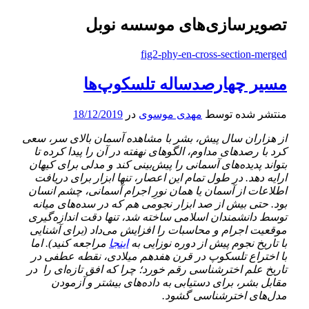
تصویرسازی‌های موسسه نوبل
fig2-phy-en-cross-section-merged
مسیر چهارصد‌ساله تلسکوپ‌ها
منتشر شده توسط
مهدی موسوی
در
18/12/2019
از هزاران سال پیش، بشر با مشاهده آسمان بالای سر، سعی
کرد با رصدهای مداوم، الگوهای نهفته در آن را پیدا کرده تا
بتواند پدیده‌های آسمانی را پیش‌بینی کند و مدلی برای کیهان
ارايه دهد. در طول تمام این اعصار، تنها ابزار برای دریافت
اطلاعات از آسمان یا همان نورِ‌ اجرام آسمانی، چشم انسان
بود. حتی بیش از صد ابزار نجومی هم که در سده‌های میانه
توسط دانشمندان اسلامی ساخته شد، تنها دقت اندازه‌گیری
موقعیت اجرام و محاسبات را افزایش می‌داد (برای آشنایی
با تاریخ نجوم پیش از دوره نوزایی به
اینجا
مراجعه کنید). اما
با اختراع تلسکوپ در قرن هفدهم میلادی، نقطه عطفی در
تاریخ علم اخترشناسی رقم خورد؛ چرا که افق تاز‌ه‌ای را در
مقابل بشر، برای دستیابی به داده‌های بیشتر و آزمودن
مدل‌های اخترشناسی گشود.