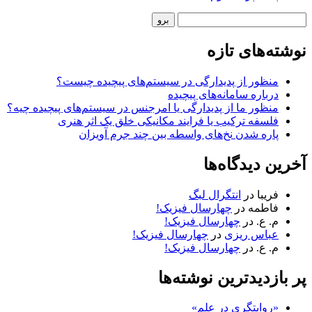
نوار
جستجو
کناری
نوشته‌های تازه
منظور از پدیدارگی در سیستم‌های پیچیده چیست؟
درباره سامانه‌های پیچیده
منظور ما از پدیدارگی یا امرجنس در سیستم‌های پیچیده چیه؟
فلسفه ترکیب یا فرایند مکانیکی خلق یک اثر هنری
پاره شدن نخ‌های واسطه بین چند جرم آویزان
آخرین دیدگاه‌ها
فریبا
در
انتگرال لبگ
فاطمه
در
چهارسال فیزیک!
م. ع.
در
چهارسال فیزیک!
عباس ریزی
در
چهارسال فیزیک!
م. ع.
در
چهارسال فیزیک!
پر بازدیدترین نوشته‌ها
«روایتگری در علم»