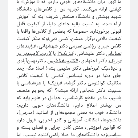
ما توی ایران دانشگاه‌های خوبی داریم که «آموزش» با
مقدمه‌ای بر هندسه فرکتالی
کیفتی ارائه می‌کنند. تجربه من از کلاس‌های دانشگاه
ریچارد فاینمن؛ چهره‌ترین چهره!
شهید بهشتی و دانشگاه صنعتی شریف اینه که آموزش
معرفی کتاب و دوره برای دانشجویان سال اول علوم‌پایه و مهندسی
ارائه شده، به نسبت بقیه جاهای دنیا، از کیفیت قابل
فیزیک خوش‌مزه یا آشپزی ملوکولی
قبولی برخورداره. خصوصا که بعضی از کلاس‌ها واقعا با
در رویارویی با علم و مسئله ترویج آن
کیفیت بالایی برگزار میشن. کسی نمی‌تونه منکر کیفیت
آیا باید دکتری بخونم؟!
کلاس‌
جبر
یا
ریاضی عمومی
دکتر شهشهانی،
فرایندهای
تجربه شخصی در کارهای مربوط به تحلیل داده در بازار و نه دانشگاه!
تصادفی
دکتر علیشاهی،
فیزیک۳
یا
کاربرد کامپیوتر در
کنکوری‌ها حواستان باشد جوگیر نشوید؛ در علم جایی برای جوگیرها نیست!
فیزیک
دکتر اجتهادی،
الکترومغناطیس
دکتربهمن‌آبادی
و
دینامیک غیرخطی
دکتر مقیمی بشه! اصلا مگه چند
جای دنیا در دوره لیسانس کلاسی با کیفیت کلاس
روایتگری در علم
مکانیک کوانتومی دکتر گوشه،
فیزیک۱
یا
هواشناسی
یا
نسبیت
دکتر شجاعی ارائه میشه؟ اگه بخوایم منصف
باشیم، ما در مقطع کارشناسی، حداقل در علوم پایه که
من بیشتر اطلاع دارم، دانشگاه‌های خوبی داریم؛
دانشگاه خوب به معنی مجموعه‌ای از اساتید (مدرس)،
دانشجوها، امکانات آموزشی و کادر اجرایی. قبول دارم
که قوانین آموزشی، منش کادر اجرایی و فضای بسته و
سیاست‌زده دانشگاه‌های ما اصلا راضی‌کننده نیست. اما