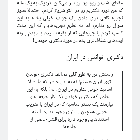
مقطع، شب و روزشون رو سر می‌کنن. نزدیک به یک‌ساله
فریبا
در
انتگرال لبگ
که من دوره دکتریم رو در آلتو شروع کردم. احتمالا هنوز
فاطمه
در
چهارسال فیزیک!
تجربه کافی برای دادن یک جواب خیلی پخته به این
م. ع.
در
چهارسال فیزیک!
سوال رو ندارم، اما به نظرم تجربه‌هایی که این مدت
عباس ریزی
در
چهارسال فیزیک!
کسب کردم یا چیزهایی که از بقیه شنیدم یا دیدم بتونه
م. ع.
در
چهارسال فیزیک!
ایده‌های شفاف‌تری بده در مورد دکتری خوندن!
دکتری خواندن در ایران
پر بازدیدترین نوشته‌ها
«روایتگری در علم»
راستش من
به طور کلی
مخالف دکتری خوندن
چهارسال فیزیک!
توی ایران هستم! نه به این خاطر که ما اصلا
پرسش‌های یک دانشجوی فیزیک!
اساتید خوبی نداریم در ایران، نه! بلکه به این
لیسانس فیزیک با بیژامه!
خاطر که دکتری خوندن یک کار حرفه‌ایه و
جزر و مد چه جوری کار می‌کنه؟!
نیازمند یک بستر مناسبه که در ایران با تقریب
حکایت «سیستم‌های پیچیده» چیست؟!
خوبی همچین بستری وجود نداره. البته
سیستم‌های پیچیده: «ماهیت و ویژگی‌»
استثناهایی وجود داره برای قشر خاصی از
یادگیری «سیستم‌های پیچیده» رو از کجا و چه‌طور آغاز کنیم؟!
جامعه!
پیشنهادهایی برای دانشجویان تحصیلات تکمیلی، به‌ویژه برای سیستم‌های پیچیده
آموزش آنلاین چه چیزی برای ما دارد؟!