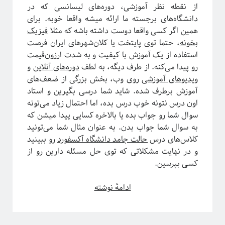
از نقطه نظر آموزشی، دوره‌‌های لیسانسی که در
دانشگاه‌های برجسته ما ارائه میشه واقعا خوبه. برای
همین اگر کسی واقعا دوست داشته باشه که مثلا
فیزیک
ریچارد فاینمن، فیزیک‌دان تاثیرگذار قرن گذشته
بخونه
، حتما توی پایتخت یا کلان‌شهرهای ایران فرصت
استفاده از یک آموزش با کیفیت و به شدت ارزون‌قیمت
رو پیدا می‌کنه. از طرف دیگه، به لطف
دوره‌های آنلاین
و
ویدیوهای آموزشی
روی وب، بخش بزرگی از ضعف‌های
پروژه پیچیدگی برای همه
آموزش برطرف شده. شاید شما درسی بگیرین و استاد
اون درس نتونه خوب درس بده، اما احتمال زیاد می‌تونه
سوال شما رو جواب بده یا بالاخره کسایی پیدا میشن که
به سوال شما جواب بدن. به عنوان مثال شما می‌تونید
کلاس‌های درس
حالت جامد دانشگاه آکسفورد
رو ببینید
و در نهایت مشکلاتی که توی حل مسئله دارین رو از
کسی بپرسین.
آیا
ادامهٔ نوشته
باید
دکتری
بخونم؟!