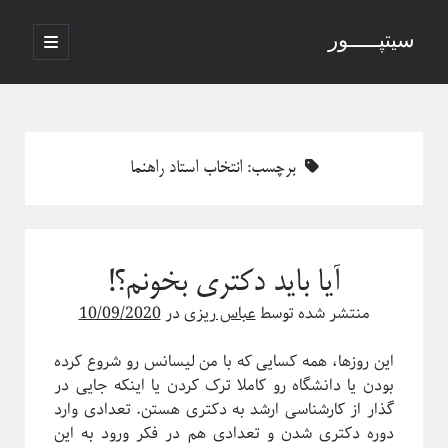
سیتپـــــور
باز
کردن
نوار
فهرست
اصلی
جستجو
کناری
برچسب:
انتخاب استاد راهنما
نوشته‌های تازه
منظور از پدیدارگی در سیستم‌های پیچیده چیست؟
آیا باید دکتری بخونم؟!
درباره سامانه‌های پیچیده
منظور ما از پدیدارگی یا امرجنس در سیستم‌های پیچیده چیه؟
منتشر شده توسط
عباس ریزی
در
10/09/2020
فلسفه ترکیب یا فرایند مکانیکی خلق یک اثر هنری
پاره شدن نخ‌های واسطه بین چند جرم آویزان
این روزها، همه کسایی که با من لیسانس رو شروع کرده
بودن یا دانشگاه رو کاملا ترک کردن یا اینکه جایی در
گذار از کارشناسی ارشد به دکتری هستن. تعدادی وارد
دوره دکتری شدن و تعدادی هم در فکر ورود به این
آخرین دیدگاه‌ها