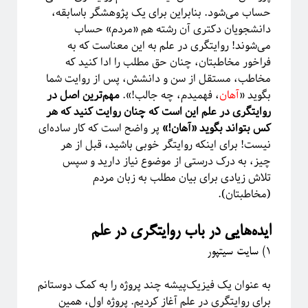
حساب می‌شود. بنابراین برای یک پژوهشگر باسابقه،
معرفی کتاب
دانشجویان دکتری آن رشته هم «مردم» حساب
مکانیک آماری
می‌شوند! روایتگری در علم به این معناست که به
نجوم
فراخور مخاطبتان، چنان حق مطلب را ادا کنید که
هوش مصنوعی
مخاطب، مستقل از سن و دانشش، پس از روایت شما
چندرسانه
بگوید «
آهان
، فهمیدم، چه جالب!».
مهم‌ترین اصل در
کرونا
روایتگری در علم این است که چنان روایت کنید که هر
کوانتوم
کس بتواند بگوید «آهان!»
پر واضح است که کار ساده‌ای
کیهان شناسی
نیست! برای اینکه روایتگر خوبی باشید، قبل از هر
چیز، به درک درستی از موضوع نیاز دارید و سپس
تلاش زیادی برای بیان مطلب به زبان مردم
اطلاعات
(مخاطبتان).
ورود
خوراک ورودی‌ها
ایده‌هایی در باب روایتگری در علم
خوراک دیدگاه‌ها
۱) سایت سیتپور
وردپرس
به عنوان یک فیزیک‌پیشه چند پروژه را به کمک دوستانم
برای روایتگری در علم آغاز کردیم. پروژه اول، همین