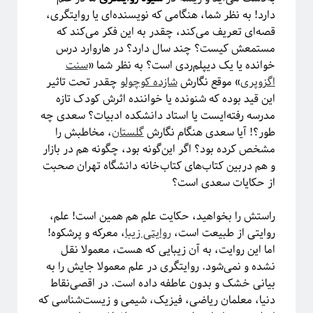
پشت‌پرده نجوم
دارد! به نظر شما، هنگامی که نویسنده‌ای یا روایتگری،
قصه‌ای تعریف می‌کند، چقدر به این فکر می‌کند که
مستمعش کیست؟ چند سال دارد؟ در هاروارد درس
خوانده یا یک دیپلم‌ردی است؟ به نظر شما «
سنت‌
اگزوپری
» موقع نگارش
شازده کوچولو
چقدر تحت تاثیر
این قید بوده که شنونده یا خواننده‌ اثرش کودک تازه
مدرسه رفته‌ایست یا استاد دانشکده ادبیات؟ سعدی چه
طور؟! آیا سعدی هنگام نگارش
گلستان
، مخاطبش را
مشخص‌ کرده بود؟ اگر این‌گونه بود، چگونه هم در بازار
و هم دربین کتاب‌های کتاب‌خانه دانشگاه تهران صحبت
از حکایات سعدی است؟
#شرح_پیچیدگی
راستش را بخواهید، حکایت علم هم همین است! علم،
روایتی از طبیعت است،
روایتی زیبا
، معرکه و پرشکوه!
اما این روایت، به آن زیبایی که هست، معمولا نقل
نشده و نمی‌شود. روایتگری در علم معمولا جایش را به
بیانی خشک و بدون عاطفه داده است. در اقصی‌نقاط
دنیا، معلمان ریاضی، فیزیک، شیمی و زیست‌شناسی که