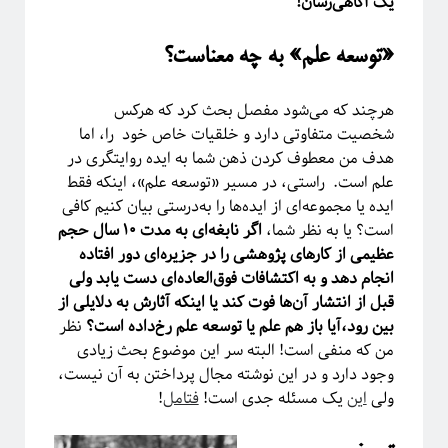
یک آگاهی‌رسان!
«توسعه علم» به چه معناست؟
دسته‌ها
آموزش ریاضی
هرچند که می‌شود مفصل بحث کرد که هرکس
آموزشی
شخصیت متفاوتی دارد و خلقیات خاص خود را، اما
اخبار
هدف من معطوف کردن ذهن شما به ایده روایتگری در
اختر فیزیک
علم است. راستی، در مسیر «توسعه علم»، اینکه فقط
اسرار کوانتومی
ایده یا مجموعه‌ای از ایده‌ها را به‌درستی بیان کنیم کافی
اهداف سیتپور
است؟ یا به نظر شما،
اگر نابغه‌ای به مدت ۱۰ سال حجم
برنامه‌نویسی و کار با داده
عظیمی از کارهای پژوهشی را در جزیره‌ای دور افتاده
تاریخ علم
انجام دهد و به اکتشافات فوق‌العاده‌ای دست یابد ولی
تصاویر
قبل از انتشار آن‌ها فوت کند یا اینکه آثارش به دلایلی از
جامعه علمی
بین رود،آیا باز هم علم یا توسعه علم رخ‌داده است؟
نظر
خرافات
من که منفی است! البته سر این موضوع بحث زیادی
درباره دانشمندان
وجود دارد و در این نوشته مجال پرداختن به آن نیست،
دوره دکتری
ولی
این
یک مسئله جدی است!
فتامل
!
رادیوفیزیک
روایتگری در علم