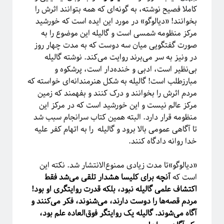
ترویج علم
کاملا فصیح نوشته، به گونه‌ای که همه بتوانند اثرش را
تحصیلات تکمیلی
بخوانند! «دیالوگو» در مورد این ایده است که خورشید
روایتگری در علم
درشت-دانه‌بندی
دکتری
مرکز منظومه‌ شمسی است و گالیله این موضوع را به
سیستم‌های پیچیده
صورت گفتگویی میان سه دوست که به مدت چهار روز
در ونیز به سر می‌برند روایت‌ می‌کند. نوشته گالیله
شبکه‌های پیچیده
بی‌نظیر است، ادبی و خنده‌دار است، پرشکوه و
ظهور
ظهوریافتگی
مبارزطلب است! گالیله به شکل هنرمندانه‌ای خواسته که
فاینمن
علم شبکه
فرکتال
علم
مردم اثرش را بخوانند و درک کنند و بفهمند که زمین
مرکز عالم نیست و این خورشید است که در مرکز این
فیزیک
فیزیک آماری
ماشین لرنینگ
منظومه قرار دارد. البته همین کتاب سرانجام سبب شد
مکانیک کوانتومی
مکانیک آماری
مقیاس
تا آگاهی عمومی بالا برود و گالیله را به اتهام کفر علیه
نجوم
خدا روانه دادگاه کنند.
نسبیت عام
نسبیت
نیوتون
پایتون
پدیدارگی
همه‌گیری
«دیالوگو»تا مدت زیادی ممنوع‌الانتشار شد. نکته این
است که
آنچه برای کلیسا هشدار تلقی می‌شد فقط
پیچیدگی
کرونا
پدیده‌های بحرانی
اکتشاف علمی گالیله نبود، بلکه قدرت روایتگری او بود!
کیهان شناسی
مردم قصه‌ها را دوست دارند، می‌شنوند، فکر می‌کنند و
کوانتوم
گالیله
کهکشان
آگاه می‌شوند. گالیله یک روایتگر فوق‌العاده علم بود،
گذار فاز
یادگیری ماشین