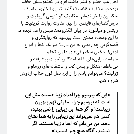
اهل علم حشر و نشر داشته‌ام و در گفتگویشان حاضر
مقدمه‌ای بر هندسه فرکتالی
بوده‌ام. مکانیک کلاسیک گلدستین و الکترودینامیک
ریچارد فاینمن؛ چهره‌ترین چهره!
جکسون را خوانده‌ام، مکانیک کوانتومی گریفیث و
معرفی کتاب و دوره برای دانشجویان سال اول علوم‌پایه و مهندسی
درس‌گفتارهای فاینمن
را نیز.
تفاوت روایت
گریفیث با
فیزیک خوش‌مزه یا آشپزی ملوکولی
ریتس و میلفورد در بیان الکترومغناطیس را هم دیده‌ام.
در رویارویی با علم و مسئله ترویج آن
با این وصف، ممکن است بپرسید که روایتگری و
آیا باید دکتری بخونم؟!
قصه‌گویی چه ربطی به من دارد؟ فیزیک کجا و انواع
تجربه شخصی در کارهای مربوط به تحلیل داده در بازار و نه دانشگاه!
ادبی! زمختی سخنرانی‌های علمی کجا و
کنکوری‌ها حواستان باشد جوگیر نشوید؛ در علم جایی برای جوگیرها نیست!
حماسه‌سرایی‌های شاهنامه؟! ریاضیات پیشرفته و
بی‌عاطفه هنکل و بسل کجا و عاشقانه‌های رومئو و
ژولیت؟ می‌توانم پاسخ را از این نقل قول جناب
اردوش
روایتگری در علم
شروع کنم:
«این که بپرسیم چرا اعداد
زیبا
هستند مثل این
است که بپرسیم چرا سمفونی نهم بتهوون
زیباست! و اگر شما این زیبایی را نمی بینید،
کسی هم نمی‌تواند این زیبایی را به شما نشان
دهد. من می‌دانم که اعداد زیبا هستند. اگر
نباشند، آنگاه هیچ چیز نیست!»