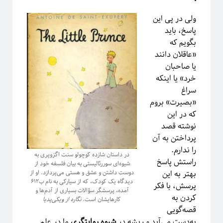
ولی در پی این
پاسخ، باید
ریچارد فاینمن، فیزیک‌دان تاثیرگذار قرن گذشته
بگویم که
«عاقلان دانند
یا صاحبان
خرد» یا اینکه
پروژه پیچیدگی برای همه
سراغ
«بصیرت» بروم
که در این
نوشته قصد
پرداختن به آن
را ندارم.
در داستان شازده کوچولو سنت اگزوپری به
راستش پاسخ
شیوه‌ای سوررئالیستی به بیان فلسفه خود از
دوست داشتن و عشق و هستی می‌پردازد. او از
بهتر به این
دیدگاه یک کودک، که از سیارکی به نام ب۶۱۲
پرسش، با فکر
آمده، پرسشگر سؤالات بسیاری از آدم‌ها و
کردن به
کارهایشان است.
نگاره از ویکی‌پدیا
قصه‌گویی
به‌دست می‌آید و ریشه در
شیوه روایتگری
ما در علم