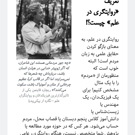
تعریف
ریاضی
زندگی علمی
«روایتگری در
سایر
علم» چیست؟!
سخن اندیشمندان
سیستم‌های پیچیده
روایتگری در علم، به
سینما
معنای بازگو کردن
شبه علم
حقایق علمی به زبان
شبکه‌های پیچیده
مردم است! البته
طنز
«چه جور مردمانی هستند این شاعران،
خوب است که
علوم اعصاب
که اگر ژوپیتر خدایی در هیئتِ انسان
باشد، درباره‌اش چه شعرها که
منظورمان از «مردم»
فلسفه علم
نمی‌سرایند اما اگر در قالبِ کرهٔ عظیم
را با یک مثال
فوتونیک
چرخانی از متان و آمونیاک باشد، سکوت
مشخص کنیم! برای
فیزیک
می‌کنند؟»
ریچارد فاینمن یکی از
تاثیرگذارترین فیزیکدانان و روایتگران
یک فیزیک‌دان، یک
فیزیک اتمی-مولکولی
علم –
نگاره از پیکی‌پدیا
مهندس یا
فیزیک بنیادی
زیست‌شناس یا
فیزیک زیستی
دانش‌آموز کلاس پنجم دبستان یا قصاب محل، مردم
فیزیک هسته‌ای
حساب می‌شود. هر کس که در حوزه مورد مطالعه یا
فیزیکدانان ایرانی
پژوهش شما متخصص نیست، هنگام روایتگری، عامی
ماده چگال