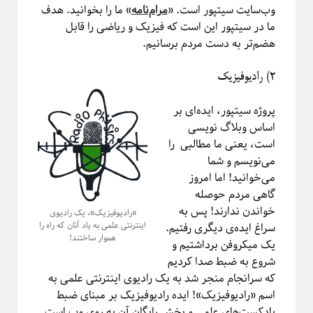
وب‌سایت سیتپور است. «
مرام‌نامه
» ما را بخوانید. هدف
ما در سیتپور این است که فیزیک و ریاضی را قابل
هضم‌تر به دست مردم برسانیم.
۲) رادیوفیزیک
پروژه سیتپور، ایده‌ای بر
This work is licensed under a
Creative Commons Attribution-
اساس وبلاگ نویسی
.
NonCommercial-ShareAlike 4.0 International License
است، یعنی ما مطالبی را
می‌نویسم و شما
می‌خوانید! اما امروز
گاهی مردم حوصله
خواندن ندارند! پس به
«رادیـوفیزیـک»، یک رادیـوی
اینترنتی علمی به یاد آنان که راه را
سراغ ایده‌ی دیگری رفتیم.
هموار ساختند!
یک میکروفن برداشتیم و
شروع به ضبط صدا کردیم
که سرانجام منجر شد به یک رادیوی اینترنتی علمی به
اسم «رادیوفیزیک»! ایده رادیوفیزیک بر مبنای ضبط
پادکست‌‌های علمی و پخش رایگان آن به روی وب است.