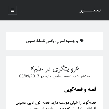
سیتپـــــور
باز
کردن
نوار
فهرست
اصلی
جستجو
کناری
برچسب:
اصولِ ریاضیِ فلسفهٔ طبیعی
نوشته‌های تازه
منظور از پدیدارگی در سیستم‌های پیچیده چیست؟
«روایتگری در علم»
درباره سامانه‌های پیچیده
منظور ما از پدیدارگی یا امرجنس در سیستم‌های پیچیده چیه؟
منتشر شده توسط
عباس ریزی
در
06/09/2017
فلسفه ترکیب یا فرایند مکانیکی خلق یک اثر هنری
پاره شدن نخ‌های واسطه بین چند جرم آویزان
ق
صه‌ و قصه‌گویی
قصه‌گوها را خیلی دوست دارم. قصه، نوع ادبی عجیبی
آخرین دیدگاه‌ها
از
اطلاعات
است که محملی برای بیان عجیب