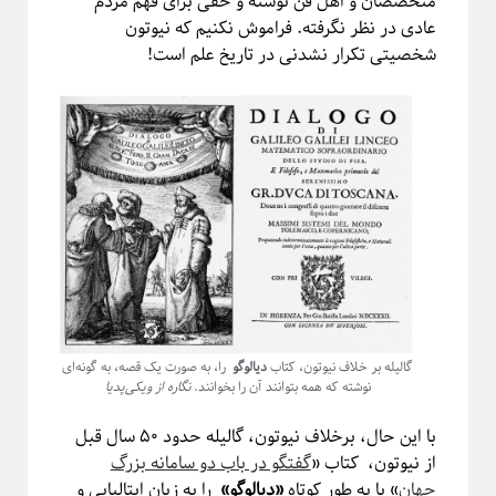
متخصصان و اهل فن نوشته و حقی برای فهم مردم
عادی در نظر نگرفته. فراموش نکنیم که نیوتون
آیا فیزیک می‌تواند شبکه‌های اجتماعی را مدل‌سازی کند؟
شخصیتی تکرار نشدنی در تاریخ علم است!
برچسب‌ها
گالیله بر خلاف نیوتون، کتاب
دیالوگو
را، به صورت یک قصه، به گونه‌ای
نوشته که همه بتوانند آن را بخوانند.
نگاره از ویکی‌پدیا
آشوب
آمار
Emergence
آینشتین
اخترفیزیک
انتخاب رشته
با این حال، برخلاف نیوتون، گالیله حدود ۵۰ سال قبل
انتروپی
از نیوتون، کتاب «
گفتگو در باب دو سامانه بزرگ
بازبهنجارش
برآمدگی
انرژی تاریک
جهان
» یا به طور کوتاه
«دیالوگو»
را به زبان ایتالیایی و