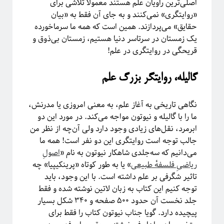
اصلی‌ترین راویان علم هستند معمولا تلاشی برای
«روایتگری» نمی‌کنند و به جای آن فقط به «بیان
حقایق» می‌پردازند. همین است که همه ما سرماخورده
یک زمستان در سرتاسر دنیا هستیم، زمستان بی‌ذوق و
قریحگی در روایتگری در علم!
گالیله، روایتگر بزرگ علم
نگاهی تاریخی به آغاز علم، به معنی امروزی‌ یا مدرنش،
دوره «مقدمه‌ای بر بازبهنجارش»
ما را با گالیله و نیوتون مواجه می‌کند. در مورد این دو
ابرمرد، نقل‌های زیادی وجود دارد ولی آن‌چه از نظر من
جالب توجه است روایتگری این دو نفر است! همه ما
می‌دانیم که سه‌جلدی شاهکار نیوتون به نام «
اصولِ
ریاضیِ فلسفهٔ طبیعی
» یا به طور کوتاه «پرینکیپیا» چه
تاثیر شگرفی بر علم داشته است. با این وجود، باید
توجه کنیم این کتاب به زبان لاتین نوشته شده و فقط
جلد نخست آن حدود ۵۰۰ صفحه و ۳۴۰ شکل بسیار
پیچیده دارد. گویا جناب نیوتون کتاب را فقط برای