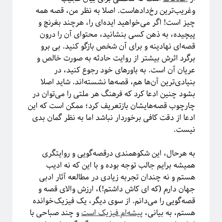
فریبا
در
انتگرال لبگ
وغریب‌ترین رخ‌دادهاست. اصلا به نظر من، قصه همه
فاطمه
در
چهارسال فیزیک!
چیز است! اگر می‌خواهید ایده‌ای را، هرچند بغرنج و
م. ع.
در
چهارسال فیزیک!
پیچیده، به ذهن کسی بنشانید، محتوای آن ‌را درون
عباس ریزی
در
چهارسال فیزیک!
قصه‌ای نهادینه و برای آن شخص بازگو کنید. بی‌ برو
م. ع.
در
چهارسال فیزیک!
برگرد اثرش بیشتر از روایت حادثه به صورت خالص و
عریان آن است. به باورهای خود رجوع کنید، در
بنیادی‌ترین آن‌ها هم، قصه‌ها نشسته‌اند. شاید اصلا
بشود چنین ادعا کرد که فرهنگ‌ هر ملتی را می‌توان در
پر بازدیدترین نوشته‌ها
چارچوب قصه‌هایشان بازتعریف کرد؛ ممکن است که این
«روایتگری در علم»
ادعا از دقت کافی برخوردار نباشد اما به نظر گمان بدی
چهارسال فیزیک!
نیست.
پرسش‌های یک دانشجوی فیزیک!
لیسانس فیزیک با بیژامه!
به هرحال، این شکوهمندی درقصه‌گویی و روایتگری‌
جزر و مد چه جوری کار می‌کنه؟!
همیشه برایم جالب توجه بوده و با این که نه ادیب
حکایت «سیستم‌های پیچیده» چیست؟!
هستم و نه چندان تجربه زیادی در مطالعه آثار ادبی
سیستم‌های پیچیده: «ماهیت و ویژگی‌»
جهان دارم (که ای کاش داشتم!)، ارزش والای قصه و
یادگیری «سیستم‌های پیچیده» رو از کجا و چه‌طور آغاز کنیم؟!
قصه‌گویی را می‌دانم.
از سوی دیگر، یک فیزیک‌خوانده
پیشنهادهایی برای دانشجویان تحصیلات تکمیلی، به‌ویژه برای سیستم‌های پیچیده
هستم، به بیانی،
پیشه‌ام فیزیک است
و چند صباحی با
آموزش آنلاین چه چیزی برای ما دارد؟!