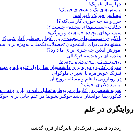
چهارسال فیزیک!
پرسش‌های یک دانشجوی فیزیک!
لیسانس فیزیک با بیژامه!
جزر و مد چه جوری کار می‌کنه؟!
حکایت «سیستم‌های پیچیده» چیست؟!
سیستم‌های پیچیده: «ماهیت و ویژگی‌»
یادگیری «سیستم‌های پیچیده» رو از کجا و چه‌طور آغاز کنیم؟!
پیشنهادهایی برای دانشجویان تحصیلات تکمیلی، به‌ویژه برای سی
آموزش آنلاین چه چیزی برای ما دارد؟!
مقدمه‌ای بر هندسه فرکتالی
ریچارد فاینمن؛ چهره‌ترین چهره!
معرفی کتاب و دوره برای دانشجویان سال اول علوم‌پایه و مهن
فیزیک خوش‌مزه یا آشپزی ملوکولی
در رویارویی با علم و مسئله ترویج آن
آیا باید دکتری بخونم؟!
تجربه شخصی در کارهای مربوط به تحلیل داده در بازار و نه دان
کنکوری‌ها حواستان باشد جوگیر نشوید؛ در علم جایی برای جوگ
روایتگری در علم
ریچارد فاینمن، فیزیک‌دان تاثیرگذار قرن گذشته