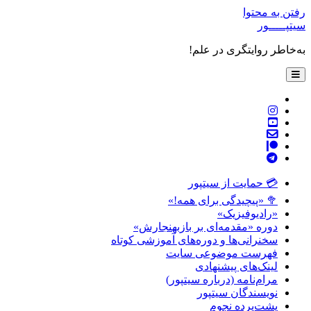
رفتن به محتوا
سیتپـــــور
به‌خاطر روایتگری در علم!
باز
کردن
فهرست
twitter
اصلی
instagram
youtube
پست
patreon
الکترونیکی
telegram
💳 حمایت از سیتپور
🥦 «پیچیدگی برای همه!»
«رادیوفیزیک»
دوره «مقدمه‌ای بر بازبهنجارش»
سخنرانی‌ها و دوره‌های آموزشی کوتاه
فهرست موضوعی سایت
لینک‌های پیشنهادی
مرام‌نامه (درباره سیتپور)
نویسندگان سیتپور
پشت‌پرده نجوم