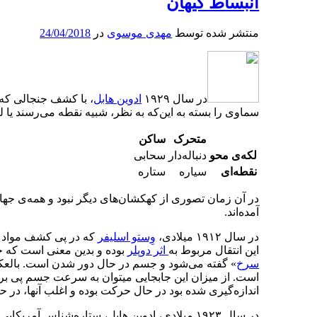
انبساط کیهان
منتشر شده توسط
مهدی موسوی
در
24/04/2018
در سال ۱۹۲۹
ادوین هابل
، با کشف جنجالی که 
سماوی را بسته به این‌که به نظر، شبیه نقطه می‌رسند یا ل
متحرک
ساکن
لکه‌ی محو
دنباله
دار
سحابی
نقطه‌‌ای
سیاره
ستاره
در آن زمان تصوری از کهکشان‌های دیگر نبود و همه‌ی جه
آمده‌اند
.
در سال ۱۹۱۲ میلادی،
وِستو اسلیفر
که در پی کشف مواد ت
این انتقال مربوط به
اثر دوپلر
بوده و بدین معنی است که
سرخ
»
گفته می‌شود و جسم در حال دور شدن است
.
بالع
است
.
از میزان این جابجایی میتوان به سرعت جسم پی بر
اندازه‌گیری شده بود در حال حرکت بوده و اغلب آنها، در ح
در سال ۱۹۲۳ میلادی، ادوین هابل، ستاره‌شناس آمریکایی، با استفاده از تلسکوپ ۲٫۵ متری هوکر در