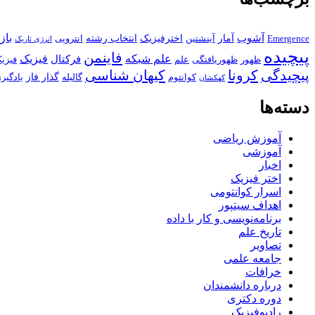
باز
آشوب
آمار
اخترفیزیک
انتخاب رشته
Emergence
آینشتین
انتروپی
انرژی تاریک
پیچیده
فاینمن
علم شبکه
فیزیک
فرکتال
ظهور
ظهوریافتگی
علم
فیزی
پیچیدگی
کرونا
کیهان شناسی
گذار فاز
کوانتوم
گالیله
یادگیر
کهکشان
دسته‌ها
آموزش ریاضی
آموزشی
اخبار
اختر فیزیک
اسرار کوانتومی
اهداف سیتپور
برنامه‌نویسی و کار با داده
تاریخ علم
تصاویر
جامعه علمی
خرافات
درباره دانشمندان
دوره دکتری
رادیوفیزیک