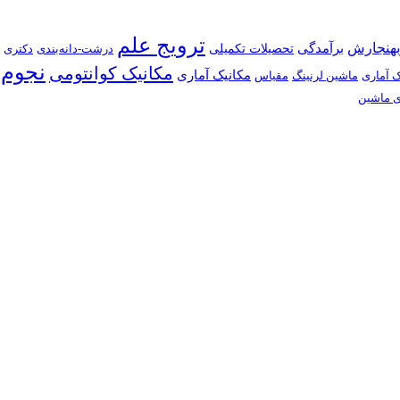
ترویج علم
بهنجارش
برآمدگی
تحصیلات تکمیلی
درشت-دانه‌بندی
دکتری
نجوم
مکانیک کوانتومی
مکانیک آماری
ک آماری
ماشین لرنینگ
مقیاس
ی ماشین