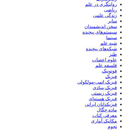
روایتگری در علم
ریاضی
زندگی علمی
سایر
سخن اندیشمندان
سیستم‌های پیچیده
سینما
شبه علم
شبکه‌های پیچیده
طنز
علوم اعصاب
فلسفه علم
فوتونیک
فیزیک
فیزیک اتمی-مولکولی
فیزیک بنیادی
فیزیک زیستی
فیزیک هسته‌ای
فیزیکدانان ایرانی
ماده چگال
معرفی کتاب
مکانیک آماری
نجوم