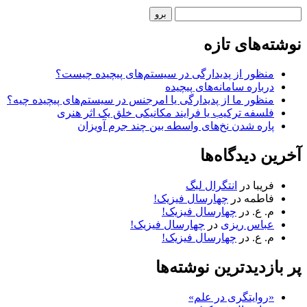
نوار
جستجو
کناری
نوشته‌های تازه
منظور از پدیدارگی در سیستم‌های پیچیده چیست؟
درباره سامانه‌های پیچیده
منظور ما از پدیدارگی یا امرجنس در سیستم‌های پیچیده چیه؟
فلسفه ترکیب یا فرایند مکانیکی خلق یک اثر هنری
پاره شدن نخ‌های واسطه بین چند جرم آویزان
آخرین دیدگاه‌ها
فریبا
در
انتگرال لبگ
فاطمه
در
چهارسال فیزیک!
م. ع.
در
چهارسال فیزیک!
عباس ریزی
در
چهارسال فیزیک!
م. ع.
در
چهارسال فیزیک!
پر بازدیدترین نوشته‌ها
«روایتگری در علم»