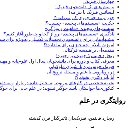
چهارسال فیزیک!
پرسش‌های یک دانشجوی فیزیک!
لیسانس فیزیک با بیژامه!
جزر و مد چه جوری کار می‌کنه؟!
حکایت «سیستم‌های پیچیده» چیست؟!
سیستم‌های پیچیده: «ماهیت و ویژگی‌»
یادگیری «سیستم‌های پیچیده» رو از کجا و چه‌طور آغاز کنیم؟!
پیشنهادهایی برای دانشجویان تحصیلات تکمیلی، به‌ویژه برای سی
آموزش آنلاین چه چیزی برای ما دارد؟!
مقدمه‌ای بر هندسه فرکتالی
ریچارد فاینمن؛ چهره‌ترین چهره!
معرفی کتاب و دوره برای دانشجویان سال اول علوم‌پایه و مهن
فیزیک خوش‌مزه یا آشپزی ملوکولی
در رویارویی با علم و مسئله ترویج آن
آیا باید دکتری بخونم؟!
تجربه شخصی در کارهای مربوط به تحلیل داده در بازار و نه دان
کنکوری‌ها حواستان باشد جوگیر نشوید؛ در علم جایی برای جوگ
روایتگری در علم
ریچارد فاینمن، فیزیک‌دان تاثیرگذار قرن گذشته