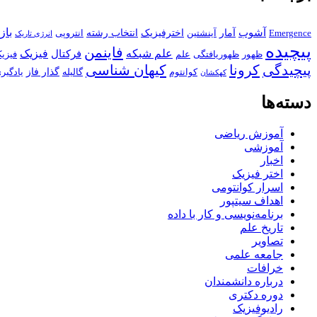
باز
آشوب
آمار
اخترفیزیک
انتخاب رشته
Emergence
آینشتین
انتروپی
انرژی تاریک
پیچیده
فاینمن
علم شبکه
فیزیک
فرکتال
ظهور
ظهوریافتگی
علم
فیزی
پیچیدگی
کرونا
کیهان شناسی
گذار فاز
کوانتوم
گالیله
یادگیر
کهکشان
دسته‌ها
آموزش ریاضی
آموزشی
اخبار
اختر فیزیک
اسرار کوانتومی
اهداف سیتپور
برنامه‌نویسی و کار با داده
تاریخ علم
تصاویر
جامعه علمی
خرافات
درباره دانشمندان
دوره دکتری
رادیوفیزیک