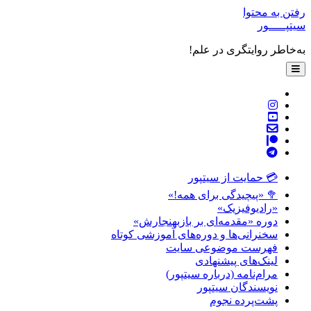
رفتن به محتوا
سیتپـــــور
به‌خاطر روایتگری در علم!
باز
کردن
فهرست
twitter
اصلی
instagram
youtube
پست
patreon
الکترونیکی
telegram
💳 حمایت از سیتپور
🥦 «پیچیدگی برای همه!»
«رادیوفیزیک»
دوره «مقدمه‌ای بر بازبهنجارش»
سخنرانی‌ها و دوره‌های آموزشی کوتاه
فهرست موضوعی سایت
لینک‌های پیشنهادی
مرام‌نامه (درباره سیتپور)
نویسندگان سیتپور
پشت‌پرده نجوم