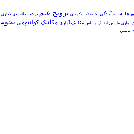
ترویج علم
بهنجارش
برآمدگی
تحصیلات تکمیلی
درشت-دانه‌بندی
دکتری
نجوم
مکانیک کوانتومی
مکانیک آماری
ک آماری
ماشین لرنینگ
مقیاس
ی ماشین