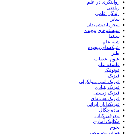
روایتگری در علم
ریاضی
زندگی علمی
سایر
سخن اندیشمندان
سیستم‌های پیچیده
سینما
شبه علم
شبکه‌های پیچیده
طنز
علوم اعصاب
فلسفه علم
فوتونیک
فیزیک
فیزیک اتمی-مولکولی
فیزیک بنیادی
فیزیک زیستی
فیزیک هسته‌ای
فیزیکدانان ایرانی
ماده چگال
معرفی کتاب
مکانیک آماری
نجوم
هوش مصنوعی