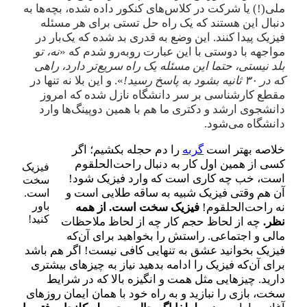
ملی(!) یا شرکت در کلاس‌های کنکور داده شده، بچه‌ها به
دنبال این هستند که یک راه حل تستی برای هر مسئله
فیزیک پیدا کنند. این وضع به قدری بد شده که یک‌بار در
مواجهه با دوستی با این عبارت روبه‌رو شدم که «
نه، تو
بلد نیستی، حتما این مسئله یک راه سریع‌تر دارد، راهی
که در ۳۰ ثانیه بشود به پاسخ رسید!
». و این بلا نه تنها در
مقطع کارشناسی بر سر دانشگاه نازل شده که امروز
دانشجوی ارشد و دکتری‌ ما هم با همین دوپینگ‌ها وارد
دانشگاه می‌شود.
خلاصه بهتر است
گربه
را دم حجله بکشیم؛ اگر
کسی از همین اول کار به دنبال راحت‌الحلقوم
فیزیک
است، خب چه کاری است که وارد فیزیک شود!
سخت
آن هم وقتی فیزیک شبیه به ساقه طلایی است و
است.
باور
نه راحت‌الحلقوم!
فیزیک سخت است. از همه
کنید!
نظر.
چه از لحاظ حجم کار چه از لحاظ ملاحظات
مالی و اجتماعی. راستش را بخواهید برای آن‌که
فیزیک بخوانید عشق به تنهایی کافی نیست! اگر هم باشد
برای آن‌که فیزیک را ادامه بدهید نیاز به چیزهای بیشتری
دارید. چیزهایی مثل همت و انگیزه بالا که در شرایط
سخت، بازی را نبازید و به راه خود با همان ایمان روزهای