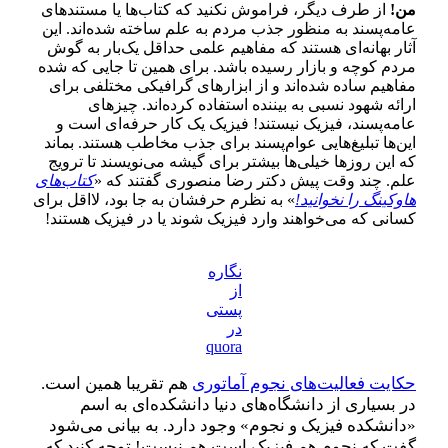
من!
از طرف دیگر، فراموش نکنید که کتاب‌ها یا مستندهای
عامه‌پسند به منظور جذب مردم به علم ساخته شده‌اند. این
آثار بهانه‌ای هستند که مفاهیم علمی حداقل یک‌بار به گوش
مردم کوچه و بازار رسیده باشد. برای همین تا جایی که شده
مفاهیم ساده شده‌اند و از ابزارهای گرافیکی مختلفی برای
ارائه شهود نسبی به بیننده استفاده کرده‌اند. چیزهای
عامه‌پسند، فیزیک نیستند! فیزیک یک کار حرفه‌ای است و
این‌ها تبلیغ‌هایی عوام‌پسند برای جذب مخاطب هستند. بماند
که این روزها خیلی‌ها بیشتر برای گیشه می‌نویسند تا ترویج
علم. چند وقت پیش دکتر رضا منصوری گفتند که «
کتاب‌های
هاوکینگ را نخوانید!
» به نظرم حرفشان به جا بود، لااقل برای
کسانی که می‌خواهند وارد فیزیک شوند یا در فیزیک هستند!
نگاره
از
پستی
در
quora
حکایت فعالیت‌های نجوم آماتوری
هم تقریبا همین است.
در بسیاری از دانشگاه‌های دنیا دانشکده‌‌ای به اسم
«دانشکده فیزیک و نجوم» وجود دارد. به بیانی می‌شود
گفت که نجوم هم فیزیک است هم نیست! توجه کنید که