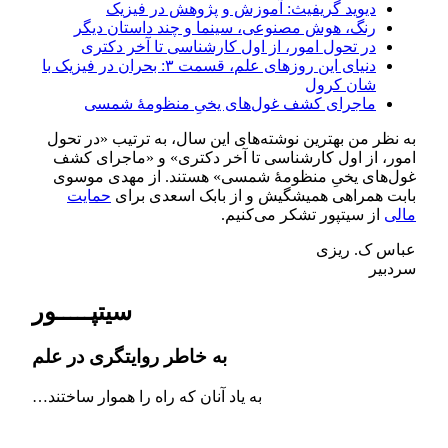
دیوید گریفیث: آموزش و پژوهش در فیزیک
رنگ، هوش مصنوعی، سینما و چند داستان دیگر
در تحول امور، از اول کارشناسی تا آخر دکتری
دنیای این روزهای علم، قسمت ۳: بحران در فیزیک با
شان کرول
ماجرای کشف غول‌های یخیِ منظومۀ شمسی
به نظر من بهترین نوشته‌های این سال، به ترتیب «در تحول
امور، از اول کارشناسی تا آخر دکتری» و «ماجرای کشف
غول‌های یخیِ منظومۀ شمسی» هستند. از مهدی موسوی
بابت همراهی همیشگیش و از بابک اسعدی برای
حمایت
مالی
از سیتپور تشکر می‌کنیم.
عباس‌ ک. ریزی
سردبیر
سیتپـــــور
به خاطر روایتگری در علم
به یاد آنان که راه را هموار ساختند…