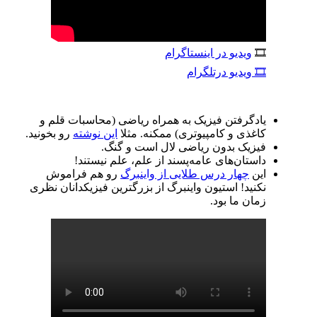
🎞
ویدیو در اینستاگرام
🎞 ویدیو درتلگرام
یادگرفتن فیزیک به همراه ریاضی (محاسبات قلم و
کاغذی و کامپیوتری) ممکنه. مثلا
این نوشته
رو بخونید.
فیزیک بدون ریاضی لال است و گنگ.
داستان‌های عامه‌پسند از علم، علم نیستند!
این
چهار درس طلایی از واینبرگ
رو هم فراموش
نکنید! استیون واینبرگ از بزرگترین فیزیکدانان نظری
زمان ما بود.