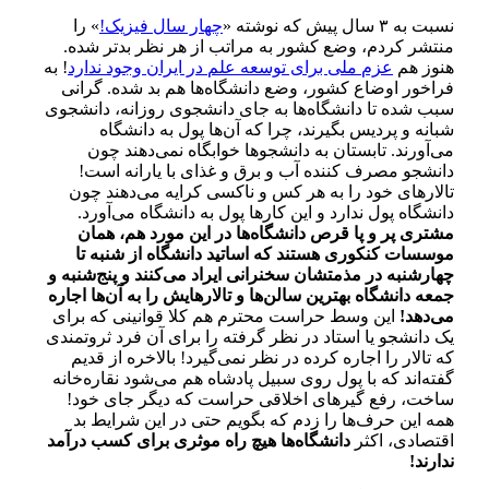
نسبت به ۳ سال پیش که نوشته «
چهار سال فیزیک!
» را
منتشر کردم، وضع کشور به مراتب از هر نظر بدتر شده.
هنوز هم
عزم ملی برای توسعه علم در ایران وجود ندارد
! به
فراخور اوضاع کشور، وضع دانشگاه‌ها هم بد شده. گرانی
سبب شده تا دانشگاه‌ها به جای دانشجوی روزانه، دانشجوی
شبانه و پردیس بگیرند، چرا که آن‌ها پول به دانشگاه
می‌آورند. تابستان به دانشجوها خوابگاه نمی‌دهند چون
دانشجو مصرف کننده آب و برق و غذای با یارانه است!
تالارهای خود را به هر کس و ناکسی کرایه می‌دهند چون
دانشگاه پول ندارد و این کارها پول به دانشگاه‌ می‌آورد.
مشتری پر و پا قرص دانشگاه‌ها در این مورد هم، همان
موسسات کنکوری هستند که اساتید دانشگاه از شنبه تا
چهارشنبه در مذمتشان سخنرانی ایراد می‌کنند و پنج‌شنبه و
جمعه دانشگاه‌ بهترین سالن‌ها و تالارهایش را به آن‌ها اجاره
می‌دهد!
این وسط حراست محترم هم کلا قوانینی که برای
یک دانشجو یا استاد در نظر گرفته را برای آن فرد ثروتمندی
که تالار را اجاره کرده در نظر نمی‌گیرد! بالاخره از قدیم
گفته‌اند که با پول روی سبیل پادشاه هم می‌شود نقاره‌خانه
ساخت، رفع گیرهای اخلاقی حراست که دیگر جای خود!
همه این حرف‌ها را زدم که بگویم حتی در این شرایط بد
اقتصادی، اکثر
دانشگاه‌‌ها هیچ راه موثری برای کسب درآمد
ندارند!