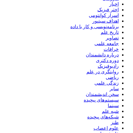
اخبار
اختر فیزیک
اسرار کوانتومی
اهداف سیتپور
برنامه‌نویسی و کار با داده
تاریخ علم
تصاویر
جامعه علمی
خرافات
درباره دانشمندان
دوره دکتری
رادیوفیزیک
روایتگری در علم
ریاضی
زندگی علمی
سایر
سخن اندیشمندان
سیستم‌های پیچیده
سینما
شبه علم
شبکه‌های پیچیده
طنز
علوم اعصاب