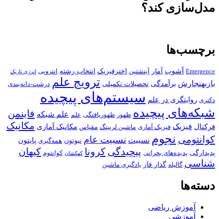
مدل‌سازی کند؟
برچسب‌ها
آشوب
آمار
اخترفیزیک
انتخاب رشته
Emergence
آینشتین
انتروپی
انرژی تاریک
ترویج علم
بازبهنجارش
برآمدگی
تحصیلات تکمیلی
درشت-دانه‌بندی
سیستم‌های پیچیده
روایتگری در علم
دکتری
شبکه‌های پیچیده
فاینمن
علم شبکه
ظهور
ظهوریافتگی
علم
مکانیک
فیزیک
فرکتال
مکانیک آماری
فیزیک آماری
ماشین لرنینگ
مقیاس
نجوم
کوانتومی
نسبیت عام
نسبیت
پایتون
نیوتون
همه‌گیری
پیچیدگی
کرونا
کیهان
پدیدارگی
پدیده‌های بحرانی
کوانتوم
کهکشان
شناسی
گذار فاز
گالیله
یادگیری ماشین
دسته‌ها
آموزش ریاضی
آموزشی