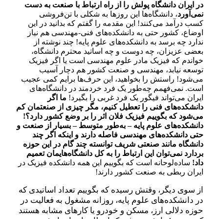
در ایران دانشگاه پولش را از راه ارتباط با صنعت به دست
نمی‌آورد
، دانشگاه‌ها این روزها به شکلی با تن‌فروشی
کسب درآمد می‌کنند! این مقدمه را گفتم که بدانید در این
اوضاع، کشور حتی به دانشکده‌های فنی-مهندسی هم نیاز
ندارد چه برسد به دانشکده‌های علوم پایه! چند نوشته از
بعضی عزیزان، چه دوست و چه اساتید محترم دانشگاه،
خواندم که فیزیک مادر علوم مهندسی است یا اگر فیزیک
توسعه نیابد، مهندسی و صنعت کشور هم دچار آسیب
می‌شود! راستش را بخواهید، این حرف‌ها برایم کمی عجیب
است. نمی‌فهمم چه‌طور یک فرد خردمند در دانشگاه‌های
ایران می‌تواند فیگور یک فرد غربی را بگیرد!
ما اگر
دانشکده‌های فنی‌ را تعطیل کنیم، مگر چیزی از صنعتمان کم
می‌شود که بگوییم فیزیک فلان اثر را بر وضع کشور دارد؟!
دانشکده‌های علوم پایه – به‌طور متوسط – بسیار از صنعت و
حتی دانشکده‌های مهندسی فاصله دارند و اینکه اگر چند
دانشگاه مانند صنعتی شریف توانسته چند گام در این حوزه
بردارد نمی‌توان این ارتباط را به کل دانشگاه‌هایمان تعمیم
داد!
ساده‌لوحانه‌ است که بگوییم این همه دانشکده فیزیک در
ایران ربطی به صنعت کشور دارند!
از سوی دیگر، وقتش رسیده که بگوییم تعداد اساتیدی که
در دانشکده‌های علوم پایه، روزانه مشغول به فعالیت در
حوزه دلالی ارز، مسکن و خودرو یا کارهای مشابه هستند