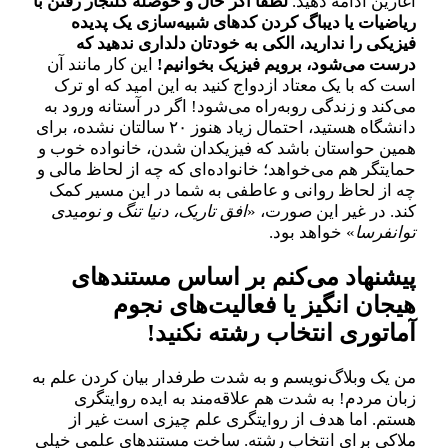
آغازین ادامه دهید.
لطفا اگر حال و حوصله کلنجار رفتن با
ریاضیات یا دیباگ‌ کردن کدهای شبیه‌سازی یک پدیده
فیزیکی را ندارید، الکی به خودتان دلداری ندهید که
درست می‌شود، برویم فیزیک بخوانیم!
این کار مانند آن
است که با یک معتاد ازدواج کنید به این امید که او ترک
می‌کند و زندگی روبه‌راه می‌شود! اگر در آستانه ورود به
دانشگاه هستید، احتمال زیاد هنوز ۲۰ سالتان نشده، برای
همین حواستان باشد که فیزیکدان شدن، خانواده خوب و
حمایتگر هم می‌خواهد؛ خانواده‌ای که چه از لحاظ مالی و
چه از لحاظ روانی و عاطفی به شما در این مسیر کمک
کند. در غیر این صورت، «
افق تاریک، دنیا تنگ و نومیدی
توانفرسا
» خواهد بود.
پیشنهاد می‌کنم بر اساس مستندهای
هیجان انگیز یا فعالیت‌های نجوم
آماتوری انتخاب رشته نکنید!
من یک وبلاگ‌نویسم و به شدت طرفدار بیان کردن علم به
زبان مردم! به شدت هم علاقه‌مند به ایده روایتگری
هستم. اما هدف از روایتگری علم چیزی است غیر از
ملاکی برای انتخاب رشته. ساخت‌ مستندهای علمی خیلی