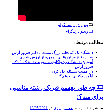
🎞
ویدیو در اینستاگرام
🎞 ویدیو درتلگرام
مطالب مرتبط:
دانشگاه یک کتابخانه بزرگ نیست / دکتر فیروز آرش
شرح دفاع «جان هنری نيومن» از ارزش بنيادی
آموزش دانشگاهی: واكاوی ماموريت دانشگاه / دکتر
فیروز آرش
در اهمیت مسئله حل کردن!
آیا باید دکتری بخونم؟!
🎞 چه‌ طور بفهمم فیزیک رشته مناسبی
برای منه؟!
منتشر شده توسط
عباس ریزی
در
13/05/2021