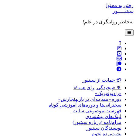
رفتن به محتوا
سیتپـــــور
به‌خاطر روایتگری در علم!
باز
کردن
فهرست
twitter
اصلی
instagram
youtube
پست
patreon
الکترونیکی
telegram
💳 حمایت از سیتپور
🥦 «پیچیدگی برای همه!»
«رادیوفیزیک»
دوره «مقدمه‌ای بر بازبهنجارش»
سخنرانی‌ها و دوره‌های آموزشی کوتاه
فهرست موضوعی سایت
لینک‌های پیشنهادی
مرام‌نامه (درباره سیتپور)
نویسندگان سیتپور
پشت‌پرده نجوم