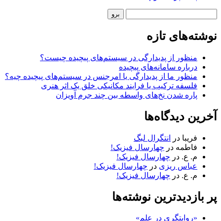
نوار
جستجو
کناری
نوشته‌های تازه
منظور از پدیدارگی در سیستم‌های پیچیده چیست؟
درباره سامانه‌های پیچیده
منظور ما از پدیدارگی یا امرجنس در سیستم‌های پیچیده چیه؟
فلسفه ترکیب یا فرایند مکانیکی خلق یک اثر هنری
پاره شدن نخ‌های واسطه بین چند جرم آویزان
آخرین دیدگاه‌ها
فریبا
در
انتگرال لبگ
فاطمه
در
چهارسال فیزیک!
م. ع.
در
چهارسال فیزیک!
عباس ریزی
در
چهارسال فیزیک!
م. ع.
در
چهارسال فیزیک!
پر بازدیدترین نوشته‌ها
«روایتگری در علم»