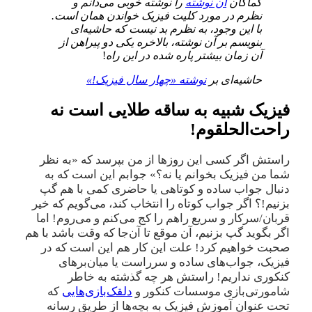
کماکان
آن نوشته
را نوشته خوبی می‌دانم و
نظرم در مورد کلیت فیزیک خواندن همان است.
با این وجود، به نظرم بد نیست که حاشیه‌ای
بنویسم بر آن نوشته، بالاخره یکی دو پیراهن از
آن زمان بیشتر پاره شده در این راه
!
حاشیه‌ای بر
نوشته «چهار سال فیزیک!»
فیزیک شبیه به ساقه طلایی است نه
راحت‌الحلقوم!
راستش اگر کسی این‌ روزها از من بپرسد که «به نظر
شما من فیزیک بخوانم یا نه؟» جوابم این است که به
دنبال جواب ساده و کوتاهی یا حاضری کمی با هم گپ
بزنیم!؟ اگر جواب کوتاه را انتخاب کند، می‌گویم که خیر
قربان/سرکار و سریع راهم را کج می‌کنم و می‌روم! اما
اگر بگوید گپ بزنیم، آن موقع تا آن‌جا که وقت باشد با هم
صحبت خواهیم کرد! علت این کار هم این است که در
فیزیک، جواب‌های ساده و سرراست یا میان‌برهای
کنکوری نداریم! راستش هر چه گذشته به خاطر
شامورتی‌بازی موسسات کنکور و
دلقک‌بازی‌هایی
که
تحت عنوان آموزش فیزیک به بچه‌ها از طریق رسانه