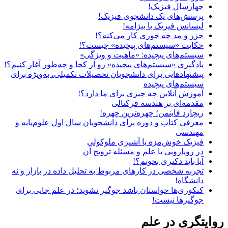
چهارسال فیزیک!
پرسش‌های یک دانشجوی فیزیک!
لیسانس فیزیک با بیژامه!
جزر و مد چه جوری کار می‌کنه؟!
حکایت «سیستم‌های پیچیده» چیست؟!
سیستم‌های پیچیده: «ماهیت و ویژگی‌»
یادگیری «سیستم‌های پیچیده» رو از کجا و چه‌طور آغاز کنیم؟!
پیشنهادهایی برای دانشجویان تحصیلات تکمیلی، به‌ویژه برای
سیستم‌های پیچیده
آموزش آنلاین چه چیزی برای ما دارد؟!
مقدمه‌ای بر هندسه فرکتالی
ریچارد فاینمن؛ چهره‌ترین چهره!
معرفی کتاب و دوره برای دانشجویان سال اول علوم‌پایه و
مهندسی
فیزیک خوش‌مزه یا آشپزی ملوکولی
در رویارویی با علم و مسئله ترویج آن
آیا باید دکتری بخونم؟!
تجربه شخصی در کارهای مربوط به تحلیل داده در بازار و نه
دانشگاه!
کنکوری‌ها حواستان باشد جوگیر نشوید؛ در علم جایی برای
جوگیرها نیست!
روایتگری در علم