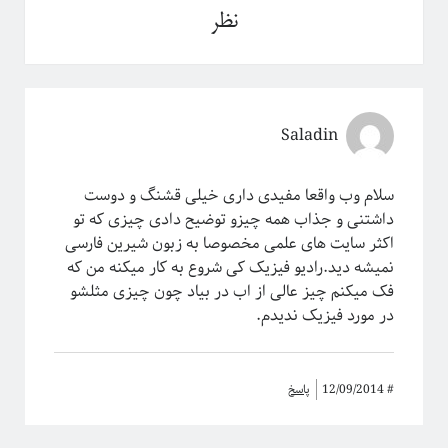
نظر
دسته‌ها
آموزش ریاضی
آموزشی
Saladin
اخبار
اختر فیزیک
سلام وب واقعا مفیدی داری خیلی قشنگ و دوست
اسرار کوانتومی
داشتنی و جذاب همه چیزو توضیح دادی چیزی که تو
اهداف سیتپور
اکثر سایت های علمی مخصوصا به زبون شیرین فارسی
برنامه‌نویسی و کار با داده
نمیشه دید.رادیو فیزیک کی شروع به کار میکنه من که
تاریخ علم
فک میکنم چیز عالی از اب در بیاد چون چیزی مثلشو
تصاویر
در مورد فیزیک ندیدم.
جامعه علمی
خرافات
درباره دانشمندان
دوره دکتری
#
12/09/2014
پاسخ
رادیوفیزیک
روایتگری در علم