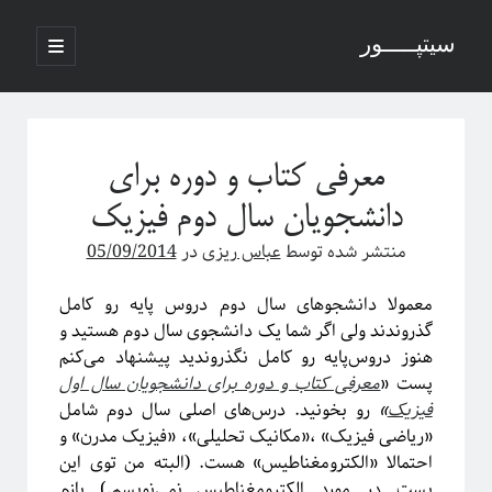
سیتپـــــور
باز
کردن
نوار
فهرست
اصلی
جستجو
کناری
معرفی کتاب و دوره برای
دانشجویان سال دوم فیزیک
منتشر شده توسط
عباس ریزی
در
05/09/2014
نوشته‌های تازه
منظور از پدیدارگی در سیستم‌های پیچیده چیست؟
معمولا دانشجوهای سال دوم دروس پایه رو کامل
درباره سامانه‌های پیچیده
گذروندند ولی اگر شما یک دانشجوی سال دوم هستید و
منظور ما از پدیدارگی یا امرجنس در سیستم‌های پیچیده چیه؟
هنوز دروس‌پایه رو کامل نگذروندید پیشنهاد می‌کنم
فلسفه ترکیب یا فرایند مکانیکی خلق یک اثر هنری
پست «
معرفی کتاب و دوره برای دانشجویان سال اول
پاره شدن نخ‌های واسطه بین چند جرم آویزان
فیزیک
»
رو
بخونید. درس‌های اصلی سال دوم شامل
«ریاضی فیزیک» ،‌«مکانیک تحلیلی»، «فیزیک مدرن» و
احتمالا «الکترومغناطیس» هست. (البته من توی این
آخرین دیدگاه‌ها
پست در مورد الکترومغناطیس نمی‌نویسم.) بازم