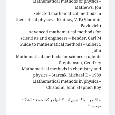
Mathematical methods of physics‎ –
Mathews, Jon
‪Selected mathematical methods in
theoretical physics‎ – Krainov, V. P.(Vladimir
Pavlovich)
Advanced mathematical methods for
scientists and engineers‎ – Bender, Carl M
Guide to mathematical methods‎ – Gilbert,
This work is licensed under a
Creative Commons Attribution-
.
NonCommercial-ShareAlike 4.0 International License
John
Mathematical methods for science students‎
– Stephenson, Geoffrey
Mathematical methods in chemistry and
physics‎ – Starzak, Michael E – 1989
Mathematical methods in physics‎ –
Chisholm, John Stephen Roy
حالا چرا اینا؟! چون این کتابها در کتابخونه دانشگاه
موجوده!