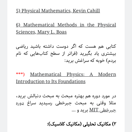
5) Physical Mathematics, Kevin Cahill
ریچارد فاینمن، فیزیک‌دان تاثیرگذار قرن گذشته
6) Mathematical Methods in the Physical
Sciences, Mary L. Boas
کتابی هم هست که اگر دوست داشته باشید ریاضی
پروژه پیچیدگی برای همه
بیشتری یاد بگیرید (فراتر از سطح کتاب‌هایی که نام
بردم) خوبه که سراغش برید:
***)
Mathematical Physics: A Modern
Introduction to Its Foundations
در مورد دوره هم بهتره مبحث به مبحث دنبالش برید،
مثلا وقتی به مبحث جبرخطی رسیدید سراغ
دوره
جبرخطی MIT
برید و …
۲) مکانیک تحلیلی (مکانیک کلاسیک):