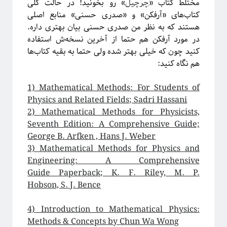
مختلط کتاب
«
چرچیل
»
رو بخونید! در حالت کلی
مقدمه‌ای بر هندسه فرکتالی
کتاب‌های «آرفکن» و «صدری حسنی» منابع اصلی
ریچارد فاینمن؛ چهره‌ترین چهره!
هستند که به نظر من صدری حسنی بیان بهتری داره.
معرفی کتاب و دوره برای دانشجویان سال اول علوم‌پایه و مهندسی
در مورد آرفکن هم حتما از آخرین نسخه‌ش استفاده
فیزیک خوش‌مزه یا آشپزی ملوکولی
کنید چون که خیلی بهتر شده ولی حتما به بقیه کتاب‌ها
در رویارویی با علم و مسئله ترویج آن
هم نگاه کنید:
آیا باید دکتری بخونم؟!
تجربه شخصی در کارهای مربوط به تحلیل داده در بازار و نه دانشگاه!
1) Mathematical Methods: For Students of
کنکوری‌ها حواستان باشد جوگیر نشوید؛ در علم جایی برای جوگیرها نیست!
Physics and Related Fields; Sadri Hassani
2) Mathematical Methods for Physicists,
Seventh Edition: A Comprehensive Guide;
روایتگری در علم
George B. Arfken , Hans J. Weber
3) Mathematical Methods for Physics and
Engineering: A Comprehensive
Guide Paperback; K. F. Riley, M. P.
Hobson, S. J. Bence
4) Introduction to Mathematical Physics:
Methods & Concepts by Chun Wa Wong