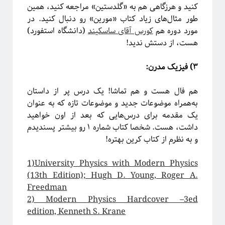
کنید و هرزگاهی هم به «گلدستین» مراجعه کنید، همین
طور مثال‌‌های زیاد کتاب «مورین»‌ رو دنبال کنید.
در
آیا فیزیک می‌تواند شبکه‌های اجتماعی را مدل‌سازی کند؟
مورد دوره هم
کورس آقای ساسکیند
(دانشگاه استفورد)
هست، از دستش ندید
!
۳) فیزیک مدرن:
هم فال هست و هم تماشا! یک درس پر از داستان
به‌همراه موضوعات جدید و موضوعات تازه که به عنوان
یک مقدمه برای درس‌هایی که بعد از اون خواهید
داشت، هست. شخصا کتاب شماره ۱ رو بیشتر پسندیدم
و به نظرم از کتاب کرین بهتره!
1)University Physics with Modern Physics
برچسب‌ها
(13th Edition); Hugh D. Young, Roger A.
آشوب
آمار
Emergence
آینشتین
Freedman
اخترفیزیک
انتخاب رشته
انتروپی
2) Modern Physics Hardcover –3ed
edition, Kenneth S. Krane
بازبهنجارش
برآمدگی
انرژی تاریک