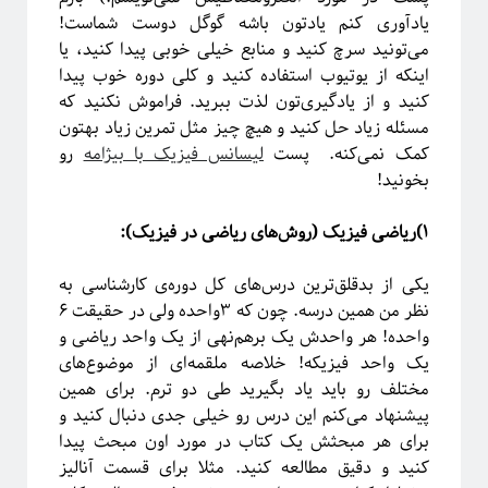
فریبا
در
انتگرال لبگ
یادآوری کنم یادتون باشه گوگل دوست شماست!
فاطمه
در
چهارسال فیزیک!
می‌تونید سرچ کنید و منابع خیلی خوبی پیدا کنید، یا
م. ع.
در
چهارسال فیزیک!
اینکه از یوتیوب استفاده کنید و کلی دوره خوب پیدا
عباس ریزی
در
چهارسال فیزیک!
کنید و از یادگیری‌تون لذت ببرید. فراموش نکنید که
م. ع.
در
چهارسال فیزیک!
مسئله زیاد حل کنید و هیچ چیز مثل تمرین زیاد بهتون
کمک نمی‌کنه. پست
لیسانس فیزیک با بیژامه
رو
بخونید!
پر بازدیدترین نوشته‌ها
۱)ریاضی فیزیک (روش‌های ریاضی در فیزیک):
«روایتگری در علم»
چهارسال فیزیک!
یکی از بدقلق‌ترین درس‌های کل دوره‌ی کارشناسی به
پرسش‌های یک دانشجوی فیزیک!
نظر من همین درسه. چون که ۳واحده ولی در حقیقت ۶
لیسانس فیزیک با بیژامه!
واحده! هر واحدش یک برهم‌نهی از یک واحد ریاضی و
جزر و مد چه جوری کار می‌کنه؟!
یک واحد فیزیکه! خلاصه ملقمه‌ای از موضوع‌های
حکایت «سیستم‌های پیچیده» چیست؟!
مختلف رو باید یاد بگیرید طی دو ترم. برای همین
سیستم‌های پیچیده: «ماهیت و ویژگی‌»
پیشنهاد می‌کنم این درس رو خیلی جدی دنبال کنید و
یادگیری «سیستم‌های پیچیده» رو از کجا و چه‌طور آغاز کنیم؟!
برای هر مبحثش یک کتاب در مورد اون مبحث پیدا
پیشنهادهایی برای دانشجویان تحصیلات تکمیلی، به‌ویژه برای سیستم‌های پیچیده
کنید و دقیق مطالعه کنید. مثلا برای قسمت آنالیز
آموزش آنلاین چه چیزی برای ما دارد؟!