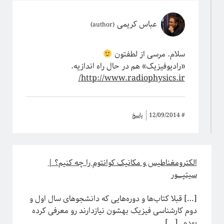
ریاضی
زندگی علمی
عباس کریمی
سایر
سخن اندیشمندان
سلام. مرسی از لطفتون
سیستم‌های پیچیده
«رادیوفیزیک» هم در حال راه اندازیه.
سینما
http://www.radiophysics.ir/
شبه علم
شبکه‌های پیچیده
طنز
علوم اعصاب
#
12/09/2014
پاسخ
فلسفه علم
فوتونیک
فیزیک
فیزیک اتمی-مولکولی
الکترومغناطیس و مکانیک‌ کوانتوم را چه کنیم؟ |
فیزیک بنیادی
سیتپـــــور
فیزیک زیستی
فیزیک هسته‌ای
[…] قبلا کتاب‌ها و دوره‌هایی که دانشجوهای سال اول و
فیزیکدانان ایرانی
دوم کارشناسی فیزیک بهشون نیازدارند رو معرفی کرده
ماده چگال
بودم. […]