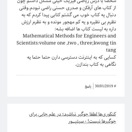
شخصا با درس ریاضی فیزیک خیلی مشکل داشتم چون
از کتاب های آرفکن و صدری حسنی راضی نبودم.وقتی
دنبال یه کتاب خوب می گشتم کتابی پیدا کردم که به
نظرم بی نظیره و یه کم مهجور مونده و به نظرم ارزش
داره به لیست کتاب ها اضافه بشه:
Mathematical Methods for Engineers and
Scientists:volume one ,two , three;kwong tin
tang
کسایی که به اینترنت دسترسی دارن حتما حتما یه
نگاهی به کتاب بندازن.
#
30/01/2019
پاسخ
کنکوری‌ها لطفا جوگیر نباشید؛ در علم جایی برای
جوگیرها نیست! - سیتپـــــور