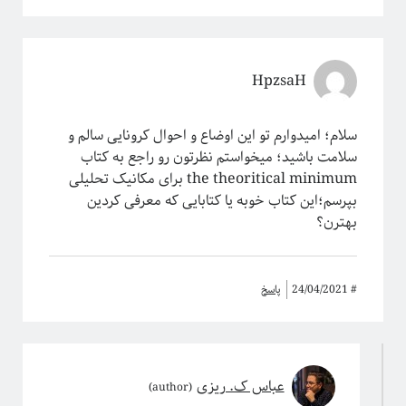
HpzsaH
سلام؛ امیدوارم تو این اوضاع و احوال کرونایی سالم و
سلامت باشید؛ میخواستم نظرتون رو راجع به کتاب
the theoritical minimum برای مکانیک تحلیلی
بپرسم؛این کتاب خوبه یا کتابایی که معرفی کردین
بهترن؟
#
24/04/2021
پاسخ
عباس ک. ریزی