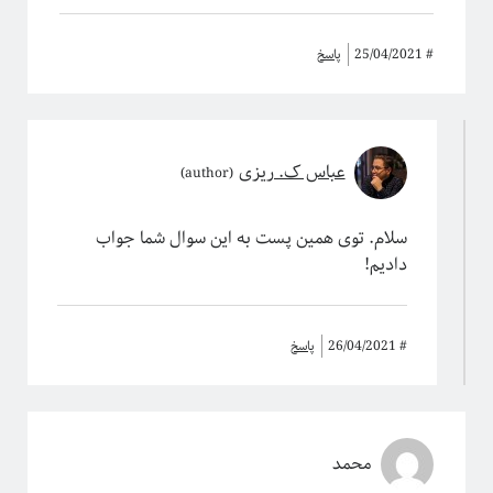
#
25/04/2021
پاسخ
عباس ک. ریزی
سلام. توی همین پست به این سوال شما جواب
دادیم!
#
26/04/2021
پاسخ
محمد